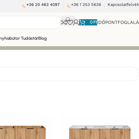
+36 20 463 4097
+36 1 253 5636
Kapcsolatfelvét
0
Ft
IDŐPONTFOGLAL
nyhabútor Tudástár
Blog