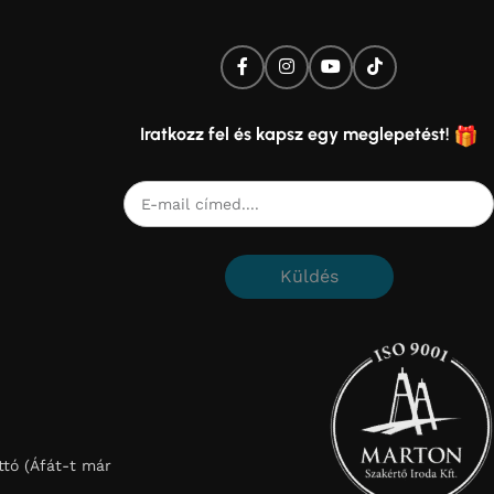
Iratkozz fel és kapsz egy meglepetést!
Küldés
tó (Áfát-t már