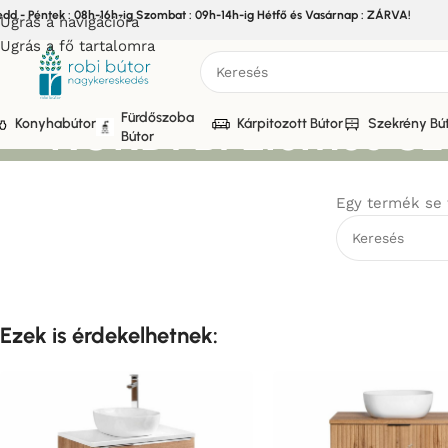
edd - Péntek : 08h-16h-ig Szombat : 09h-14h-ig Hétfő és Vasárnap : ZÁRVA!
Ugrás a navigációra
Ugrás a fő tartalomra
NORDI BI Elemes Sz
Fürdőszoba
Konyhabútor
Kárpitozott Bútor
Szekrény Bú
Bútor
Egy termék se 
Ezek is érdekelhetnek: