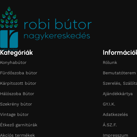
Kategóriák
Információ
Konyhabútor
Rólunk
Fürdőszoba bútor
Bemutatóterem
Kárpitozott bútor
Szerelés, Szállít
Hálószoba Bútor
Ajándékkártya
Szekrény bútor
GY.I.K.
Vintage bútor
Adatkezelés
Étkező garnitúrák
Á.SZ.F.
Akciós termékek
Impresszum