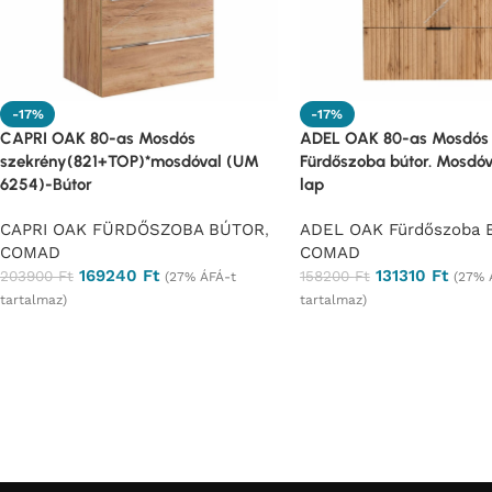
-17%
-17%
CAPRI OAK 80-as Mosdós
ADEL OAK 80-as Mosdós 
szekrény(821+TOP)*mosdóval (UM
Fürdőszoba bútor. Mosdóva
6254)-Bútor
lap
CAPRI OAK FÜRDŐSZOBA BÚTOR
,
ADEL OAK Fürdőszoba B
COMAD
COMAD
169240
Ft
131310
Ft
203900
Ft
158200
Ft
(27% ÁFÁ-t
(27% 
tartalmaz)
tartalmaz)
Ajánlatkérés
Ajánlatkérés