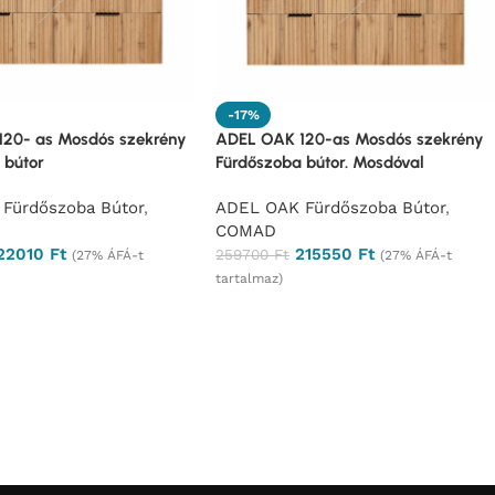
-17%
20- as Mosdós szekrény
ADEL OAK 120-as Mosdós szekrény
 bútor
Fürdőszoba bútor. Mosdóval
Fürdőszoba Bútor
,
ADEL OAK Fürdőszoba Bútor
,
COMAD
22010
Ft
215550
Ft
259700
Ft
(27% ÁFÁ-t
(27% ÁFÁ-t
tartalmaz)
rés
Ajánlatkérés