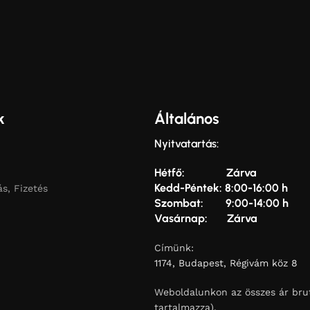
k
Általános
Nyitvatartás:
Hétfő: Zárva
Kedd-Péntek: 8:00-16:00 h
ás, Fizetés
Szombat: 9:00-14:00 h
Vasárnap: Zárva
Címünk:
1174, Budapest, Régivám köz 8
Weboldalunkon az összes ár brut
tartalmazza).