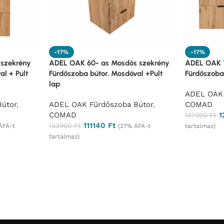
-17%
-17%
szekrény
ADEL OAK 60- as Mosdós szekrény
ADEL OAK 1
l + Pult
Fürdőszoba bútor. Mosdóval +Pult
Fürdőszoba
lap
ADEL OAK 
útor
,
ADEL OAK Fürdőszoba Bútor
,
COMAD
COMAD
1
147000
Ft
111140
Ft
133900
Ft
ÁFÁ-t
(27% ÁFÁ-t
tartalmaz)
tartalmaz)
Ajánlatké
Ajánlatkérés