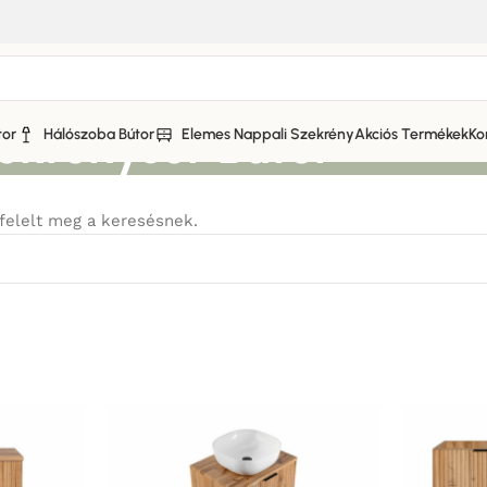
ekrénysor Bútor
tor
Hálószoba Bútor
Elemes Nappali Szekrény
Akciós Termékek
Ko
felelt meg a keresésnek.