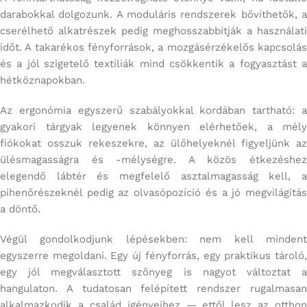
darabokkal dolgozunk. A moduláris rendszerek bővíthetők, a
cserélhető alkatrészek pedig meghosszabbítják a használati
időt. A takarékos fényforrások, a mozgásérzékelős kapcsolás
és a jól szigetelő textíliák mind csökkentik a fogyasztást a
hétköznapokban.
Az ergonómia egyszerű szabályokkal kordában tartható: a
gyakori tárgyak legyenek könnyen elérhetőek, a mély
fiókokat osszuk rekeszekre, az ülőhelyeknél figyeljünk az
ülésmagasságra és -mélységre. A közös étkezéshez
elegendő lábtér és megfelelő asztalmagasság kell, a
pihenőrészeknél pedig az olvasópozíció és a jó megvilágítás
a döntő.
Végül gondolkodjunk lépésekben: nem kell mindent
egyszerre megoldani. Egy új fényforrás, egy praktikus tároló,
egy jól megválasztott szőnyeg is nagyot változtat a
hangulaton. A tudatosan felépített rendszer rugalmasan
alkalmazkodik a család igényeihez — ettől lesz az otthon