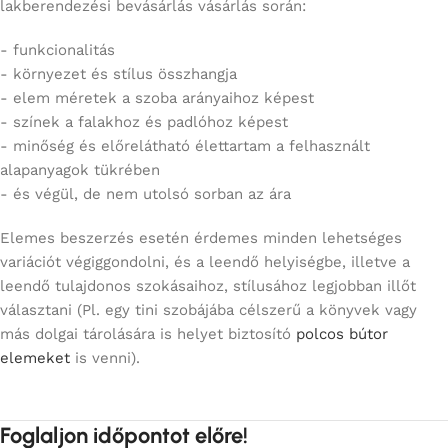
lakberendezési bevásárlás vásárlás során:
- funkcionalitás
- környezet és stílus összhangja
- elem méretek a szoba arányaihoz képest
- színek a falakhoz és padlóhoz képest
- minőség és előrelátható élettartam a felhasznált
alapanyagok tükrében
- és végül, de nem utolsó sorban az ára
Elemes beszerzés esetén érdemes minden lehetséges
variációt végiggondolni, és a leendő helyiségbe, illetve a
leendő tulajdonos szokásaihoz, stílusához legjobban illőt
választani (Pl. egy tini szobájába célszerű a könyvek vagy
más dolgai tárolására is helyet biztosító
polcos bútor
elemeket
is venni).
Foglaljon időpontot előre!