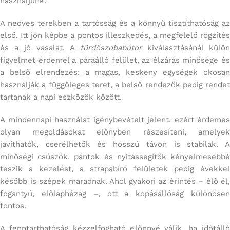
használjunk.
A nedves terekben a tartósság és a könnyű tisztíthatóság az
első. Itt jön képbe a pontos illeszkedés, a megfelelő rögzítés
és a jó vasalat. A
fürdőszobabútor
kiválasztásánál külön
figyelmet érdemel a páraálló felület, az élzárás minősége és
a belső elrendezés: a magas, keskeny egységek okosan
használják a függőleges teret, a belső rendezők pedig rendet
tartanak a napi eszközök között.
A mindennapi használat igénybevételt jelent, ezért érdemes
olyan megoldásokat előnyben részesíteni, amelyek
javíthatók, cserélhetők és hosszú távon is stabilak. A
minőségi csúszók, pántok és nyitássegítők kényelmesebbé
teszik a kezelést, a strapabíró felületek pedig évekkel
később is szépek maradnak. Ahol gyakori az érintés – élő él,
fogantyú, előlaphézag –, ott a kopásállóság különösen
fontos.
A fenntarthatóság kézzelfogható előnnyé válik, ha időtálló