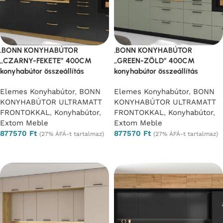
.BONN KONYHABÚTOR
.BONN KONYHABÚTOR
„CZARNY-FEKETE” 400CM
„GREEN-ZÖLD” 400CM
konyhabútor összeállítás
konyhabútor összeállítás
Elemes Konyhabútor
,
BONN
Elemes Konyhabútor
,
BONN
KONYHABÚTOR ULTRAMATT
KONYHABÚTOR ULTRAMATT
FRONTOKKAL
,
Konyhabútor
,
FRONTOKKAL
,
Konyhabútor
,
Extom Meble
Extom Meble
877570
Ft
877570
Ft
(27% ÁFÁ-t tartalmaz)
(27% ÁFÁ-t tartalmaz)
Opciók választása
Opciók választása