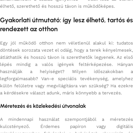
élhető, szerethető és hosszú távon is működőképes.
Gyakorlati útmutató: így lesz élhető, tartós és
rendezett az otthon
Egy jól működő otthon nem véletlenül alakul ki: tudatos
döntések sorozata vezet el odáig, hogy a terek kényelmesek,
átláthatók és hosszú távon is szerethetők legyenek. Az első
lépés mindig a valós igények feltérképezése. Hányan
használják a helyiséget? Milyen időszakokban a
legforgalmasabb? Van-e speciális tevékenység, amelyhez
külön felületre vagy megvilágításra van szükség? Ha ezekre
a kérdésekre választ adunk, máris könnyebb a tervezés.
Méretezés és közlekedési útvonalak
A mindennapi használat szempontjából a méretezés
kulcstényező. Érdemes papíron vagy digitális