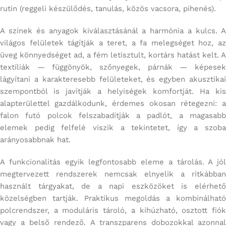
rutin (reggeli készülődés, tanulás, közös vacsora, pihenés).
A színek és anyagok kiválasztásánál a harmónia a kulcs. A
világos felületek tágítják a teret, a fa melegséget hoz, az
üveg könnyedséget ad, a fém letisztult, kortárs hatást kelt. A
textíliák — függönyök, szőnyegek, párnák — képesek
lágyítani a karakteresebb felületeket, és egyben akusztikai
szempontból is javítják a helyiségek komfortját. Ha kis
alapterülettel gazdálkodunk, érdemes okosan rétegezni: a
falon futó polcok felszabadítják a padlót, a magasabb
elemek pedig felfelé viszik a tekintetet, így a szoba
arányosabbnak hat.
A funkcionalitás egyik legfontosabb eleme a tárolás. A jól
megtervezett rendszerek nemcsak elnyelik a ritkábban
használt tárgyakat, de a napi eszközöket is elérhető
közelségben tartják. Praktikus megoldás a kombinálható
polcrendszer, a moduláris tároló, a kihúzható, osztott fiók
vagy a belső rendező. A transzparens dobozokkal azonnal