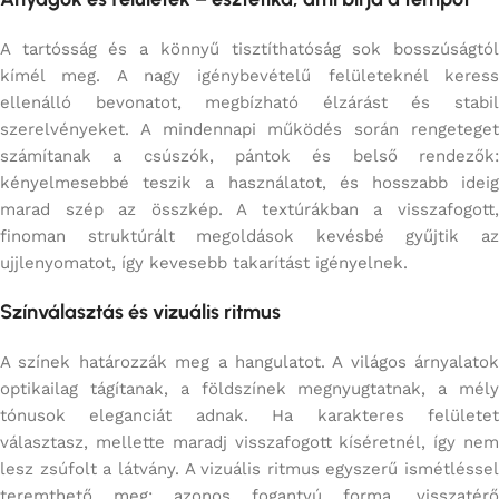
A tartósság és a könnyű tisztíthatóság sok bosszúságtól
kímél meg. A nagy igénybevételű felületeknél keress
ellenálló bevonatot, megbízható élzárást és stabil
szerelvényeket. A mindennapi működés során rengeteget
számítanak a csúszók, pántok és belső rendezők:
kényelmesebbé teszik a használatot, és hosszabb ideig
marad szép az összkép. A textúrákban a visszafogott,
finoman struktúrált megoldások kevésbé gyűjtik az
ujjlenyomatot, így kevesebb takarítást igényelnek.
Színválasztás és vizuális ritmus
A színek határozzák meg a hangulatot. A világos árnyalatok
optikailag tágítanak, a földszínek megnyugtatnak, a mély
tónusok eleganciát adnak. Ha karakteres felületet
választasz, mellette maradj visszafogott kíséretnél, így nem
lesz zsúfolt a látvány. A vizuális ritmus egyszerű ismétléssel
teremthető meg: azonos fogantyú forma, visszatérő