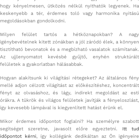
hogy kényelmesen, ütközés nélkül nyithatók legyenek. Ha
keskenyebb a tér, érdemes toló vagy harmonika nyitású
megoldásokban gondolkodni.
Milyen felület tartós a hétköznapokban? A nagy
igénybevételnek kitett zónákban a jól záródó élek, a könnyen
tisztítható bevonatok és a megbízható vasalatok számítanak.
Az ujjlenyomatot kevésbé gyűjtő, enyhén struktúrált
felületek a gyakorlatban hálásabbak.
Hogyan alakítsunk ki világítási rétegeket? Az általános fény
mellé adjon célzott világítást az előkészítéshez, koncentrált
fényt az olvasáshoz, és lágy, indirekt megoldást az esti
órákra. A tükrök és világos felületek javítják a fényeloszlást,
így kevesebb lámpával is kiegyenlített hatást érünk el.
Mikor érdemes időpontot foglalni? Ha személyre szabott
segítséget szeretne, javasolt előre egyeztetni.
Itt tu
időpontot kérni
, így kollégánk dedikáltan az Ön igényeir