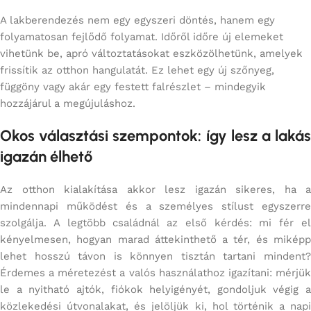
A lakberendezés nem egy egyszeri döntés, hanem egy
folyamatosan fejlődő folyamat. Időről időre új elemeket
vihetünk be, apró változtatásokat eszközölhetünk, amelyek
frissítik az otthon hangulatát. Ez lehet egy új szőnyeg,
függöny vagy akár egy festett falrészlet – mindegyik
hozzájárul a megújuláshoz.
Okos választási szempontok: így lesz a lakás
igazán élhető
Az otthon kialakítása akkor lesz igazán sikeres, ha a
mindennapi működést és a személyes stílust egyszerre
szolgálja. A legtöbb családnál az első kérdés: mi fér el
kényelmesen, hogyan marad áttekinthető a tér, és miképp
lehet hosszú távon is könnyen tisztán tartani mindent?
Érdemes a méretezést a valós használathoz igazítani: mérjük
le a nyitható ajtók, fiókok helyigényét, gondoljuk végig a
közlekedési útvonalakat, és jelöljük ki, hol történik a napi