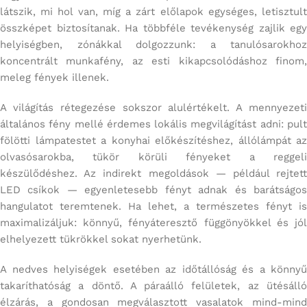
látszik, mi hol van, míg a zárt előlapok egységes, letisztult
összképet biztosítanak. Ha többféle tevékenység zajlik egy
helyiségben, zónákkal dolgozzunk: a tanulósarokhoz
koncentrált munkafény, az esti kikapcsolódáshoz finom,
meleg fények illenek.
A világítás rétegezése sokszor alulértékelt. A mennyezeti
általános fény mellé érdemes lokális megvilágítást adni: pult
fölötti lámpatestet a konyhai előkészítéshez, állólámpát az
olvasósarokba, tükör körüli fényeket a reggeli
készülődéshez. Az indirekt megoldások — például rejtett
LED csíkok — egyenletesebb fényt adnak és barátságos
hangulatot teremtenek. Ha lehet, a természetes fényt is
maximalizáljuk: könnyű, fényáteresztő függönyökkel és jól
elhelyezett tükrökkel sokat nyerhetünk.
A nedves helyiségek esetében az időtállóság és a könnyű
takaríthatóság a döntő. A páraálló felületek, az ütésálló
élzárás, a gondosan megválasztott vasalatok mind-mind