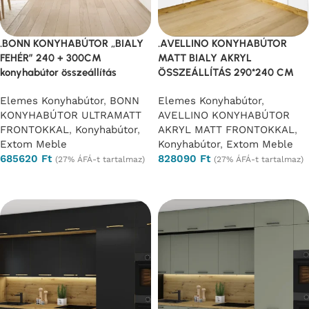
.BONN KONYHABÚTOR „BIALY
.AVELLINO KONYHABÚTOR
FEHÉR” 240 + 300CM
MATT BIALY AKRYL
konyhabútor összeállítás
ÖSSZEÁLLÍTÁS 290*240 CM
Elemes Konyhabútor
,
BONN
Elemes Konyhabútor
,
KONYHABÚTOR ULTRAMATT
AVELLINO KONYHABÚTOR
FRONTOKKAL
,
Konyhabútor
,
AKRYL MATT FRONTOKKAL
,
Extom Meble
Konyhabútor
,
Extom Meble
685620
Ft
828090
Ft
(27% ÁFÁ-t tartalmaz)
(27% ÁFÁ-t tartalmaz)
Opciók választása
Opciók választása