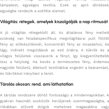
lámpatest, egységes textília. Ezek az apró döntések
egységbe rendezik a sokféle elemet.
Világítás: rétegek, amelyek kiszolgálják a nap ritmusát
A jó világítás rétegekből áll. Az általános fény mellett
szükség van feladatspecifikus megvilágításra: pult fölötti
fény az előkészítésnél, koncentrált fény az olvasáshoz, és
lágy, indirekt megoldások az esti órákra. A tükrök és a
világos felületek visszaverik a fényt, így kiegyenlítettebb
lesz a helyiség. Ha kevés a természetes fény, érdemes
nagyobb felületű, áttetsző textíliákkal engedni a beáramlást,
és tükrökkel irányítani a teret.
Tárolás okosan: rend, ami láthatatlan
A tárolás rendszere döntő fontosságú a mindennapokban. A
gyakran használt eszközök kerüljenek szemmagasságba, a
ritkábban elővett dolgok mehetnek magasabbra vagy