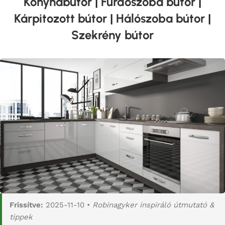
Konyhabútor
|
Fürdőszoba bútor
|
Kárpitozott bútor
|
Hálószoba bútor
|
Szekrény bútor
Frissítve:
2025-11-10 •
Robinagyker inspiráló útmutató &
tippek