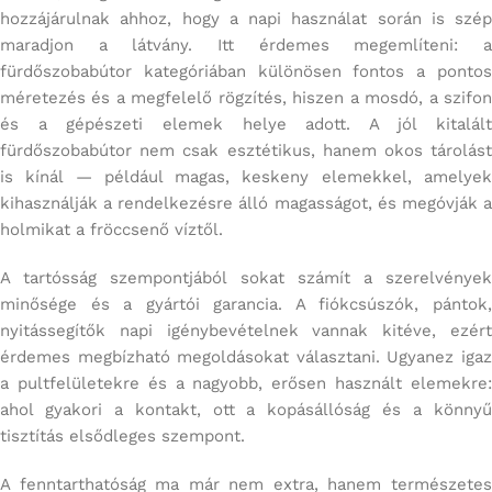
hozzájárulnak ahhoz, hogy a napi használat során is szép
maradjon a látvány. Itt érdemes megemlíteni: a
fürdőszobabútor kategóriában különösen fontos a pontos
méretezés és a megfelelő rögzítés, hiszen a mosdó, a szifon
és a gépészeti elemek helye adott. A jól kitalált
fürdőszobabútor nem csak esztétikus, hanem okos tárolást
is kínál — például magas, keskeny elemekkel, amelyek
kihasználják a rendelkezésre álló magasságot, és megóvják a
holmikat a fröccsenő víztől.
A tartósság szempontjából sokat számít a szerelvények
minősége és a gyártói garancia. A fiókcsúszók, pántok,
nyitássegítők napi igénybevételnek vannak kitéve, ezért
érdemes megbízható megoldásokat választani. Ugyanez igaz
a pultfelületekre és a nagyobb, erősen használt elemekre:
ahol gyakori a kontakt, ott a kopásállóság és a könnyű
tisztítás elsődleges szempont.
A fenntarthatóság ma már nem extra, hanem természetes