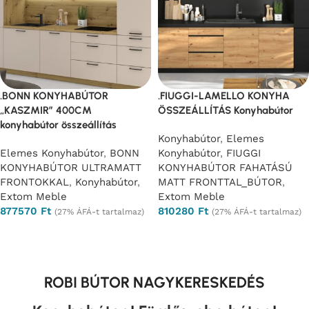
.BONN KONYHABÚTOR
.FIUGGI-LAMELLO KONYHA
„KASZMIR” 400CM
ÖSSZEÁLLÍTÁS Konyhabútor
konyhabútor összeállítás
Konyhabútor
,
Elemes
Elemes Konyhabútor
,
BONN
Konyhabútor
,
FIUGGI
KONYHABÚTOR ULTRAMATT
KONYHABÚTOR FAHATÁSÚ
FRONTOKKAL
,
Konyhabútor
,
MATT FRONTTAL_BÚTOR
,
Extom Meble
Extom Meble
877570
Ft
810280
Ft
(27% ÁFÁ-t tartalmaz)
(27% ÁFÁ-t tartalmaz)
Opciók választása
Opciók választása
ROBI BÚTOR NAGYKERESKEDÉS