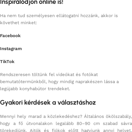
Inspirálódjon online is!
Ha nem tud személyesen ellátogatni hozzánk, akkor is
követhet minket:
Facebook
Instagram
TikTok
Rendszeresen töltünk fel videókat és fotókat
bemutatótermünkből, hogy mindig naprakészen lássa a
legújabb konyhabútor trendeket.
Gyakori kérdések a választáshoz
Mennyi hely marad a közlekedéshez? Általános ökölszabály,
hogy a fő útvonalakon legalább 80–90 cm szabad sávra
törekedjünk. Ajtók és fiókok előtt hagyjunk annyi helyet,