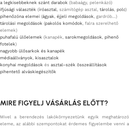
a legkisebbeknek szánt darabok
(babaágy, pelenkázó)
ifjúsági választék
(
íróasztal
, számítógép asztal,
tárolás
,
polc
)
pihenőzóna elemei
(
ágyak
,
éjjeli megoldások
, gardrób…)
tárolási megoldások
(
pakolós komódok
, falra szerelhető
elemek)
puhafalú ülőelemek
(kanapék,
sarokmegoldások
,
pihenő
fotelek
)
nagyobb ülősarkok és kanapék
médiaállványok
,
kisasztalok
konyhai megoldások
és
asztal–szék összeállítások
pihentető alváskiegészítők
MIRE FIGYELJ VÁSÁRLÁS ELŐTT?
Mivel a berendezés lakókörnyezetünk egyik meghatározó
eleme, az alábbi szempontokat érdemes figyelembe venni a