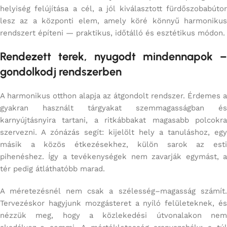
helyiség felújítása a cél, a jól kiválasztott fürdőszobabútor
lesz az a központi elem, amely köré könnyű harmonikus
rendszert építeni — praktikus, időtálló és esztétikus módon.
Rendezett terek, nyugodt mindennapok –
gondolkodj rendszerben
A harmonikus otthon alapja az átgondolt rendszer. Érdemes a
gyakran használt tárgyakat szemmagasságban és
karnyújtásnyira tartani, a ritkábbakat magasabb polcokra
szervezni. A zónázás segít: kijelölt hely a tanuláshoz, egy
másik a közös étkezésekhez, külön sarok az esti
pihenéshez. Így a tevékenységek nem zavarják egymást, a
tér pedig átláthatóbb marad.
A méretezésnél nem csak a szélesség–magasság számít.
Tervezéskor hagyjunk mozgásteret a nyíló felületeknek, és
nézzük meg, hogy a közlekedési útvonalakon nem