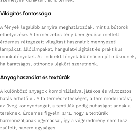
Világítás fontossága
A fények legalább annyira meghatározóak, mint a bútorok
elhelyezése. A természetes fény beengedése mellett
érdemes rétegezett világítást használni: mennyezeti
lámpákat, állólámpákat, hangulatvilágítást és praktikus
munkafényeket. Az indirekt fények különösen jól működnek,
ha barátságos, otthonos légkört szeretnénk.
Anyaghasználat és textúrák
A különböző anyagok kombinálásával játékos és változatos
hatás érhető el. A fa természetességet, a fém modernitást,
az üveg könnyedséget, a textíliák pedig puhaságot adnak a
tereknek. Érdemes figyelni arra, hogy a textúrák
harmonizáljanak egymással, így a végeredmény nem lesz
zsúfolt, hanem egységes.