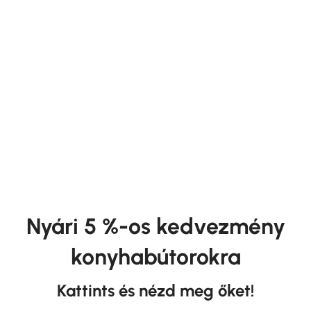
Kárpitozott Bútor
Hálószoba Bútor
Nyári 5 %-os kedvezmény
konyhabútorokra
Kattints és nézd meg őket!
Konyhabútor