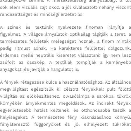
akadályoz-e semmi. A mértékletesség aranyszabály: a túl
sok elem vizuális zajt okoz, a jól kiválasztott néhány viszont
rendezettséget és minőségi érzetet ad.
A színek és textúrák nyelvezete finoman irányítja a
figyelmet. A világos árnyalatok optikailag tágítják a teret, a
természetes felületek melegséget hoznak, a finom minták
pedig ritmust adnak. Ha karakteres felülettel dolgozunk,
érdemes mellé neutrális kíséretet választani: így nem lesz
zsúfolt az összkép. A textíliák tompítják a keményebb
anyagokat, és javítják a hangulatot is.
A fények rétegezése kulcs a használhatósághoz. Az általános
megvilágítást egészítsük ki célzott fényekkel: pult fölötti
világítás az előkészítéshez, olvasólámpa a sarokba, tükrök
környékén árnyékmentes megoldások. Az indirekt fények
egyenletesebb hatást keltenek, és otthonosabbá teszik a
helyiségeket. A természetes fény kiaknázásához könnyű,
fényáteresztő függönyöket és jól elhelyezett tükröket