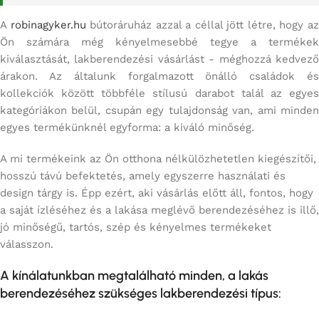
A
robinagyker.hu
bútoráruház azzal a céllal jött létre, hogy a
Ön számára még kényelmesebbé tegye a termékek
kiválasztását, lakberendezési vásárlást - méghozzá kedvező
árakon. Az általunk forgalmazott önálló családok és
kollekciók között többféle stílusú darabot talál az egyes
kategóriákon belül, csupán egy tulajdonság van, ami minden
egyes termékünknél egyforma: a kiváló minőség.
A mi termékeink az Ön otthona nélkülözhetetlen kiegészítői,
hosszú távú befektetés, amely egyszerre használati és
design tárgy is. Épp ezért, aki vásárlás előtt áll, fontos, hogy
a saját ízléséhez és a lakása meglévő berendezéséhez is illő,
jó minőségű, tartós, szép és kényelmes termékeket
válasszon.
A kínálatunkban megtalálható minden, a lakás
berendezéséhez szükséges lakberendezési típus: