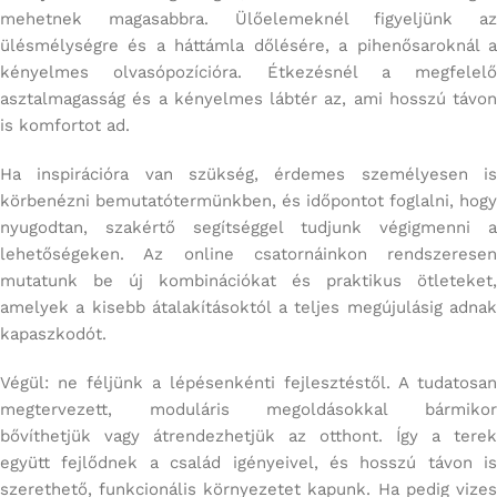
mehetnek magasabbra. Ülőelemeknél figyeljünk az
ülésmélységre és a háttámla dőlésére, a pihenősaroknál a
kényelmes olvasópozícióra. Étkezésnél a megfelelő
asztalmagasság és a kényelmes lábtér az, ami hosszú távon
is komfortot ad.
Ha inspirációra van szükség, érdemes személyesen is
körbenézni bemutatótermünkben, és időpontot foglalni, hogy
nyugodtan, szakértő segítséggel tudjunk végigmenni a
lehetőségeken. Az online csatornáinkon rendszeresen
mutatunk be új kombinációkat és praktikus ötleteket,
amelyek a kisebb átalakításoktól a teljes megújulásig adnak
kapaszkodót.
Végül: ne féljünk a lépésenkénti fejlesztéstől. A tudatosan
megtervezett, moduláris megoldásokkal bármikor
bővíthetjük vagy átrendezhetjük az otthont. Így a terek
együtt fejlődnek a család igényeivel, és hosszú távon is
szerethető, funkcionális környezetet kapunk. Ha pedig vizes