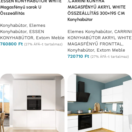
.ESSEN KONYHABÚTOR WHITE
.CARRINI KONYHA
Magasfényű sarok U
MAGASFÉNYŰ AKRYL WHITE
Összeállítás
ÖSSZEÁLLÍTÁS 300×195 CM
Konyhabútor
Konyhabútor
,
Elemes
Konyhabútor
,
ESSEN
Elemes Konyhabútor
,
CARRINI
KONYHABÚTOR
,
Extom Meble
KONYHABÚTOR AKRYL WHITE
760800
Ft
MAGASFÉNYŰ FRONTTAL
,
(27% ÁFÁ-t tartalmaz)
Konyhabútor
,
Extom Meble
Opciók választása
720710
Ft
(27% ÁFÁ-t tartalmaz)
Opciók választása