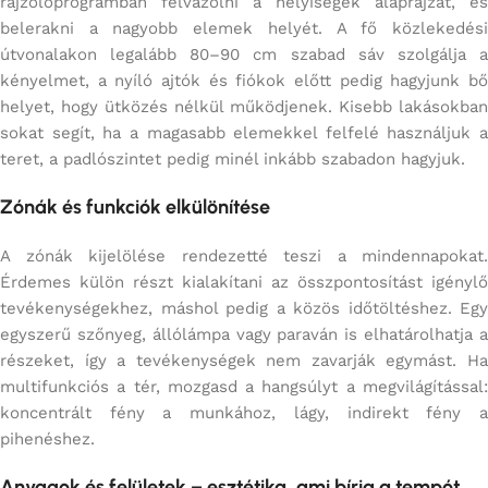
rajzolóprogramban felvázolni a helyiségek alaprajzát, és
belerakni a nagyobb elemek helyét. A fő közlekedési
útvonalakon legalább 80–90 cm szabad sáv szolgálja a
kényelmet, a nyíló ajtók és fiókok előtt pedig hagyjunk bő
helyet, hogy ütközés nélkül működjenek. Kisebb lakásokban
sokat segít, ha a magasabb elemekkel felfelé használjuk a
teret, a padlószintet pedig minél inkább szabadon hagyjuk.
Zónák és funkciók elkülönítése
A zónák kijelölése rendezetté teszi a mindennapokat.
Érdemes külön részt kialakítani az összpontosítást igénylő
tevékenységekhez, máshol pedig a közös időtöltéshez. Egy
egyszerű szőnyeg, állólámpa vagy paraván is elhatárolhatja a
részeket, így a tevékenységek nem zavarják egymást. Ha
multifunkciós a tér, mozgasd a hangsúlyt a megvilágítással:
koncentrált fény a munkához, lágy, indirekt fény a
pihenéshez.
Anyagok és felületek – esztétika, ami bírja a tempót