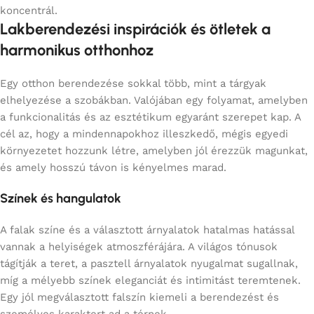
koncentrál.
Lakberendezési inspirációk és ötletek a
harmonikus otthonhoz
Egy otthon berendezése sokkal több, mint a tárgyak
elhelyezése a szobákban. Valójában egy folyamat, amelyben
a funkcionalitás és az esztétikum egyaránt szerepet kap. A
cél az, hogy a mindennapokhoz illeszkedő, mégis egyedi
környezetet hozzunk létre, amelyben jól érezzük magunkat,
és amely hosszú távon is kényelmes marad.
Színek és hangulatok
A falak színe és a választott árnyalatok hatalmas hatással
vannak a helyiségek atmoszférájára. A világos tónusok
tágítják a teret, a pasztell árnyalatok nyugalmat sugallnak,
míg a mélyebb színek eleganciát és intimitást teremtenek.
Egy jól megválasztott falszín kiemeli a berendezést és
személyes karaktert ad a térnek.