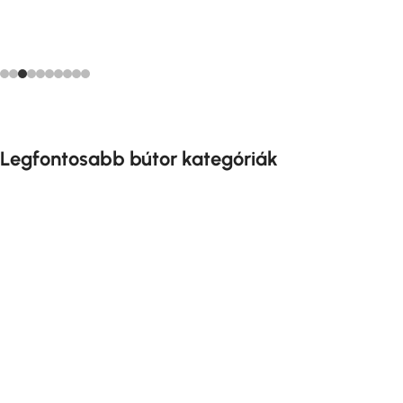
Legfontosabb bútor kategóriák
Szekrény Bútor
Fürdőszoba Bútor