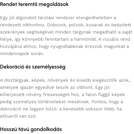
Rendet teremtő megoldások
Egy jól átgondolt tárolási rendszer elengedhetetlen a
rendezett otthonhoz. Dobozok, polcok, kosarak és beépített
szekrények segítségével minden tárgynak megadható a saját
helye, így könnyebb fenntartani a harmóniát. A vizuális rend
hozzájárul ahhoz, hogy nyugodtabbnak érezzük magunkat a
mindennapok során.
Dekoráció és személyesség
A dísztárgyak, képek, növények és kisebb kiegészítők azok,
amelyek igazán egyedivé teszik az otthont. Egy jól
elhelyezett növény frissességet hoz, a falon függő képek
pedig személyes történeteket mesélnek. Fontos, hogy a
dekoráció ne legyen túlzó: a kevesebb sokszor több, ha
stílusról van szó.
Hosszú távú gondolkodás