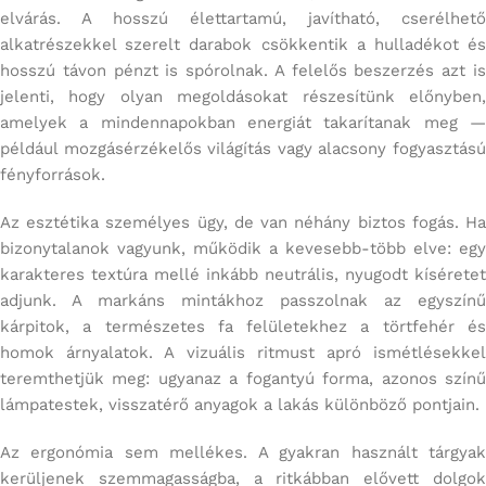
elvárás. A hosszú élettartamú, javítható, cserélhető
alkatrészekkel szerelt darabok csökkentik a hulladékot és
hosszú távon pénzt is spórolnak. A felelős beszerzés azt is
jelenti, hogy olyan megoldásokat részesítünk előnyben,
amelyek a mindennapokban energiát takarítanak meg —
például mozgásérzékelős világítás vagy alacsony fogyasztású
fényforrások.
Az esztétika személyes ügy, de van néhány biztos fogás. Ha
bizonytalanok vagyunk, működik a kevesebb-több elve: egy
karakteres textúra mellé inkább neutrális, nyugodt kíséretet
adjunk. A markáns mintákhoz passzolnak az egyszínű
kárpitok, a természetes fa felületekhez a törtfehér és
homok árnyalatok. A vizuális ritmust apró ismétlésekkel
teremthetjük meg: ugyanaz a fogantyú forma, azonos színű
lámpatestek, visszatérő anyagok a lakás különböző pontjain.
Az ergonómia sem mellékes. A gyakran használt tárgyak
kerüljenek szemmagasságba, a ritkábban elővett dolgok