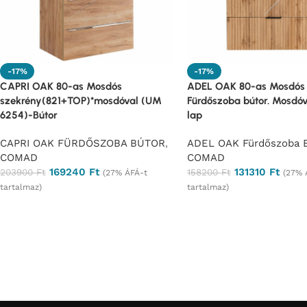
-17%
-17%
CAPRI OAK 80-as Mosdós
ADEL OAK 80-as Mosdós 
szekrény(821+TOP)*mosdóval (UM
Fürdőszoba bútor. Mosdóva
6254)-Bútor
lap
CAPRI OAK FÜRDŐSZOBA BÚTOR
,
ADEL OAK Fürdőszoba B
COMAD
COMAD
169240
Ft
131310
Ft
203900
Ft
158200
Ft
(27% ÁFÁ-t
(27% 
tartalmaz)
tartalmaz)
Ajánlatkérés
Ajánlatkérés