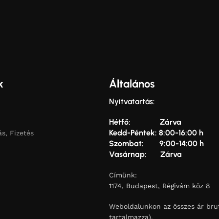
k
Általános
Nyitvatartás:
Hétfő: Zárva
Kedd-Péntek: 8:00-16:00 h
ás, Fizetés
Szombat: 9:00-14:00 h
Vasárnap: Zárva
Címünk:
1174, Budapest, Régivám köz 8
Weboldalunkon az összes ár brut
tartalmazza).