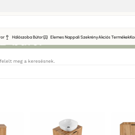
-bútor
tor
Hálószoba Bútor
Elemes Nappali Szekrény
Akciós Termékek
Ko
felelt meg a keresésnek.