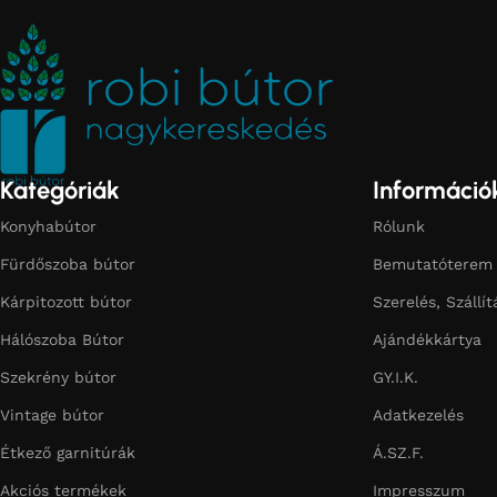
Kategóriák
Információ
Konyhabútor
Rólunk
Fürdőszoba bútor
Bemutatóterem
Kárpitozott bútor
Szerelés, Szállít
Hálószoba Bútor
Ajándékkártya
Szekrény bútor
GY.I.K.
Vintage bútor
Adatkezelés
Étkező garnitúrák
Á.SZ.F.
Akciós termékek
Impresszum