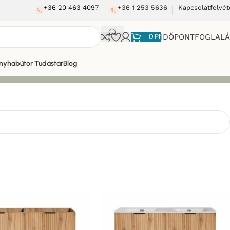
+36 20 463 4097
+36 1 253 5636
Kapcsolatfelvét
0
Ft
IDŐPONTFOGLAL
nyhabútor Tudástár
Blog