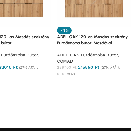
-17%
20- as Mosdós szekrény
ADEL OAK 120-as Mosdós szekrény
 bútor
Fürdőszoba bútor. Mosdóval
Fürdőszoba Bútor
,
ADEL OAK Fürdőszoba Bútor
,
COMAD
22010
Ft
215550
Ft
259700
Ft
(27% ÁFÁ-t
(27% ÁFÁ-t
tartalmaz)
rés
Ajánlatkérés