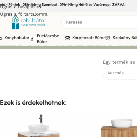
edd - Péntek : 08h-16h-ig Szombat : 09h-14h-ig Hétfő és Vasárnap : ZÁRVA!
Ugrás a navigációra
Ugrás a fő tartalomra
FÉSÜLKÖDŐ ASZTAL
Fürdőszoba
Konyhabútor
Kárpitozott Bútor
Szekrény Bú
Bútor
Egy termék se 
Ezek is érdekelhetnek: