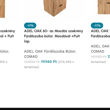
-17%
-17%
szekrény
ADEL OAK 60- as Mosdós szekrény
ADEL OAK 1
l + Pult
Fürdőszoba bútor. Mosdóval +Pult
Fürdőszoba
lap
ADEL OAK 
útor
,
ADEL OAK Fürdőszoba Bútor
,
COMAD
COMAD
1
147000
Ft
111140
Ft
133900
Ft
ÁFÁ-t
(27% ÁFÁ-t
tartalmaz)
tartalmaz)
Ajánlatké
Ajánlatkérés