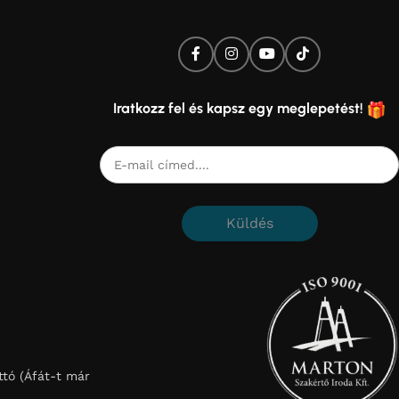
Iratkozz fel és kapsz egy meglepetést!
Küldés
tó (Áfát-t már