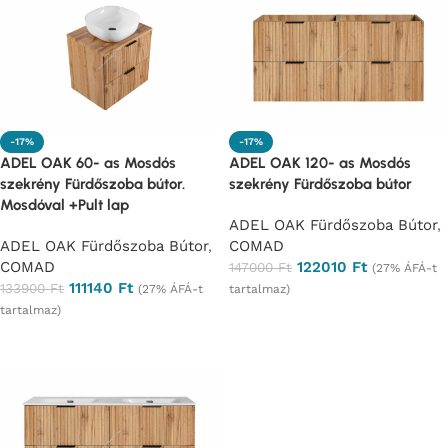
-17%
-17%
ADEL OAK 60- as Mosdós
ADEL OAK 120- as Mosdós
szekrény Fürdőszoba bútor.
szekrény Fürdőszoba bútor
Mosdóval +Pult lap
ADEL OAK Fürdőszoba Bútor
,
ADEL OAK Fürdőszoba Bútor
,
COMAD
COMAD
122010
Ft
147000
Ft
(27% ÁFÁ-t
111140
Ft
133900
Ft
(27% ÁFÁ-t
tartalmaz)
tartalmaz)
Ajánlatkérés
Ajánlatkérés