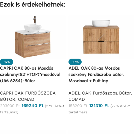
Ezek is érdekelhetnek:
-17%
-17%
CAPRI OAK 80-as Mosdós
ADEL OAK 80-as Mosdós
szekrény(821+TOP)*mosdóval
szekrény Fürdőszoba bútor.
(UM 6254)-Bútor
Mosdóval + Pult lap
CAPRI OAK FÜRDŐSZOBA
ADEL OAK Fürdőszoba Bútor
,
BÚTOR
,
COMAD
COMAD
169240
Ft
131310
Ft
203900
Ft
158200
Ft
(27% ÁFÁ-t
(27% ÁFÁ-t
tartalmaz)
tartalmaz)
Ajánlatkérés
Ajánlatkérés