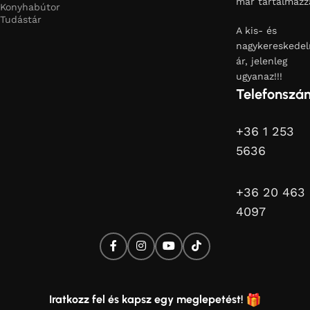
már tartalmazz
Konyhabútor
Tudástár
A kis- és
nagykereskedel
ár, jelenleg
ugyanaz!!!
Telefonszá
+36 1 253
5636
+36 20 463
4097
Iratkozz fel és kapsz egy meglepetést!