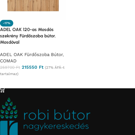
-17%
ADEL OAK 120-as Mosdós
szekrény Fürdőszoba bútor.
Mosdóval
ADEL OAK Fürdőszoba Bútor
,
COMAD
215550
Ft
259700
Ft
(27% ÁFÁ-t
tartalmaz)
Ajánlatkérés