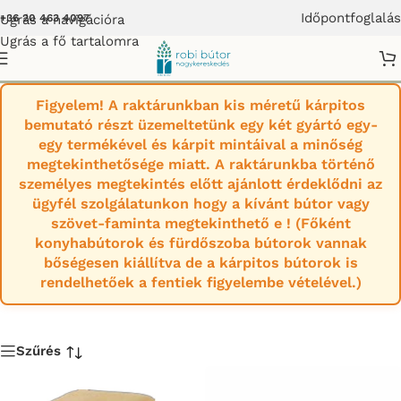
Időpontfoglalás
Ugrás a navigációra
+36 20 463 4097
Ugrás a fő tartalomra
Puffok
Figyelem! A raktárunkban kis méretű kárpitos
bemutató részt üzemeltetünk egy két gyártó egy-
egy termékével és kárpit mintáival a minőség
megtekinthetősége miatt. A raktárunkba történő
személyes megtekintés előtt ajánlott érdeklődni az
ügyfél szolgálatunkon hogy a kívánt bútor vagy
szövet-faminta megtekinthető e ! (Főként
konyhabútorok és fürdőszoba bútorok vannak
bőségesen kiállítva de a kárpitos bútorok is
rendelhetőek a fentiek figyelembe vételével.)
Szűrés