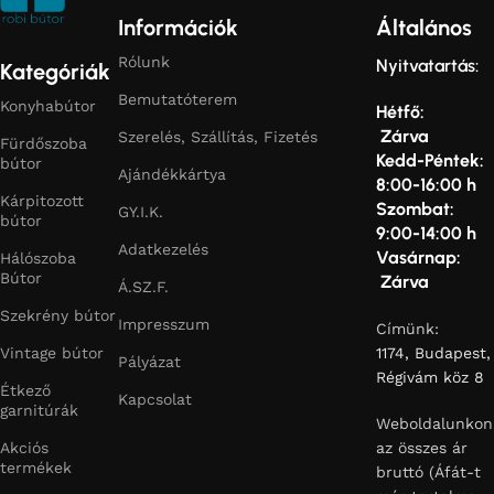
Információk
Általános
Rólunk
Nyitvatartás:
Kategóriák
Bemutatóterem
Konyhabútor
Hétfő:
Zárva
Szerelés, Szállítás, Fizetés
Fürdőszoba
Kedd-Péntek:
bútor
Ajándékkártya
8:00-16:00 h
Kárpitozott
Szombat:
GY.I.K.
bútor
9:00-14:00 h
Adatkezelés
Vasárnap:
Hálószoba
Bútor
Zárva
Á.SZ.F.
Szekrény bútor
Impresszum
Címünk:
Vintage bútor
1174, Budapest,
Pályázat
Régivám köz 8
Étkező
Kapcsolat
garnitúrák
Weboldalunkon
Akciós
az összes ár
termékek
bruttó (Áfát-t