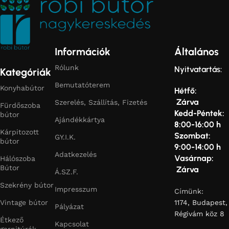
Információk
Általános
Rólunk
Nyitvatartás:
Kategóriák
Bemutatóterem
Konyhabútor
Hétfő:
Zárva
Szerelés, Szállítás, Fizetés
Fürdőszoba
Kedd-Péntek:
bútor
Ajándékkártya
8:00-16:00 h
Kárpitozott
Szombat:
GY.I.K.
bútor
9:00-14:00 h
Adatkezelés
Vasárnap:
Hálószoba
Bútor
Zárva
Á.SZ.F.
Szekrény bútor
Impresszum
Címünk:
Vintage bútor
1174, Budapest,
Pályázat
Régivám köz 8
Étkező
Kapcsolat
garnitúrák