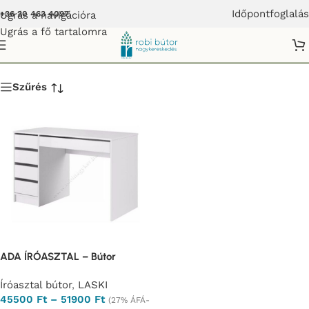
Időpontfoglalás
Ugrás a navigációra
+36 20 463 4097
Ugrás a fő tartalomra
Íróasztal bútor
Szűrés
ADA ÍRÓASZTAL – Bútor
Íróasztal bútor
,
LASKI
45500
Ft
–
51900
Ft
(27% ÁFÁ-