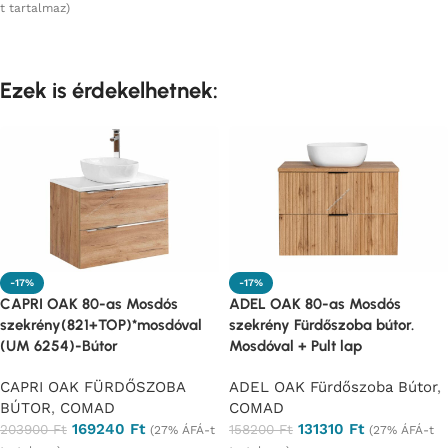
t tartalmaz)
Opciók választása
Ezek is érdekelhetnek:
-17%
-17%
CAPRI OAK 80-as Mosdós
ADEL OAK 80-as Mosdós
szekrény(821+TOP)*mosdóval
szekrény Fürdőszoba bútor.
(UM 6254)-Bútor
Mosdóval + Pult lap
CAPRI OAK FÜRDŐSZOBA
ADEL OAK Fürdőszoba Bútor
,
BÚTOR
,
COMAD
COMAD
169240
Ft
131310
Ft
203900
Ft
158200
Ft
(27% ÁFÁ-t
(27% ÁFÁ-t