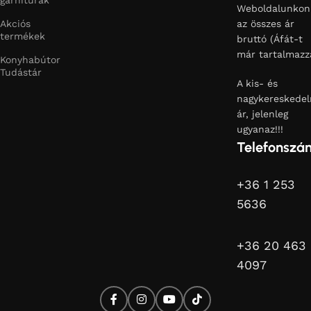
Weboldalunkon
Akciós
az összes ár
termékek
bruttó (Áfát-t
már tartalmazz
Konyhabútor
Tudástár
A kis- és
nagykereskedel
ár, jelenleg
ugyanaz!!!
Telefonszá
+36 1 253
5636
+36 20 463
4097