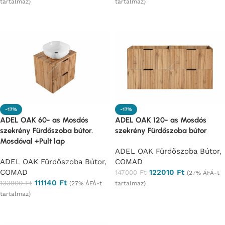
tartalmaz)
tartalmaz)
Ajánlatkérés
Ajánlatkérés
-17%
-17%
ADEL OAK 60- as Mosdós
ADEL OAK 120- as Mosdós
szekrény Fürdőszoba bútor.
szekrény Fürdőszoba bútor
Mosdóval +Pult lap
ADEL OAK Fürdőszoba Bútor
,
ADEL OAK Fürdőszoba Bútor
,
COMAD
COMAD
122010
Ft
147000
Ft
(27% ÁFÁ-t
111140
Ft
133900
Ft
(27% ÁFÁ-t
tartalmaz)
tartalmaz)
Ajánlatkérés
Ajánlatkérés