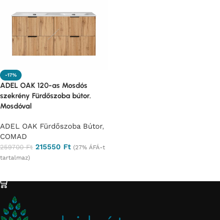
-17%
ADEL OAK 120-as Mosdós
szekrény Fürdőszoba bútor.
Mosdóval
ADEL OAK Fürdőszoba Bútor
,
COMAD
215550
Ft
259700
Ft
(27% ÁFÁ-t
tartalmaz)
Ajánlatkérés