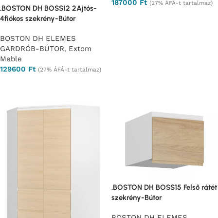
187000
Ft
(27% ÁFÁ-t tartalmaz)
.BOSTON DH BOSS12 2Ajtós-
Ajánlatkérés
4fiókos szekrény-Bútor
BOSTON DH ELEMES
GARDRÓB-BÚTOR
,
Extom
Meble
129600
Ft
(27% ÁFÁ-t tartalmaz)
Ajánlatkérés
.BOSTON DH BOSS15 Felső rátét
szekrény-Bútor
BOSTON DH ELEMES