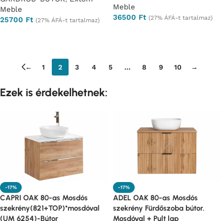
Meble
Meble
36500
Ft
(27% ÁFÁ-t tartalmaz)
25700
Ft
(27% ÁFÁ-t tartalmaz)
Ajánlatkérés
Ajánlatkérés
←
1
2
3
4
5
…
8
9
10
→
Ezek is érdekelhetnek:
-17%
-17%
CAPRI OAK 80-as Mosdós
ADEL OAK 80-as Mosdós
szekrény(821+TOP)*mosdóval
szekrény Fürdőszoba bútor.
(UM 6254)-Bútor
Mosdóval + Pult lap