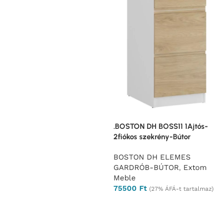
.BOSTON DH BOSS11 1Ajtós-
2fiókos szekrény-Bútor
BOSTON DH ELEMES
GARDRÓB-BÚTOR
,
Extom
Meble
75500
Ft
(27% ÁFÁ-t tartalmaz)
Ajánlatkérés