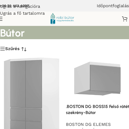
Időpontfoglalás
Ugrás a navigációra
+36 20 463 4097
Ugrás a fő tartalomra
Elemes Gardrób rendszer-
Bútor
Szűrés
.BOSTON DG BOSS15 Felső rátét
szekrény-Bútor
BOSTON DG ELEMES