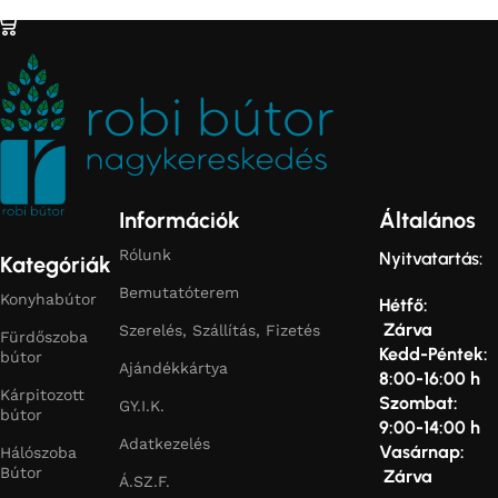
Információk
Általános
Rólunk
Nyitvatartás:
Kategóriák
Bemutatóterem
Konyhabútor
Hétfő:
Zárva
Szerelés, Szállítás, Fizetés
Fürdőszoba
Kedd-Péntek:
bútor
Ajándékkártya
8:00-16:00 h
Kárpitozott
Szombat:
GY.I.K.
bútor
9:00-14:00 h
Adatkezelés
Vasárnap:
Hálószoba
Bútor
Zárva
Á.SZ.F.