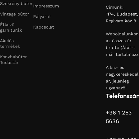
Szekrény bútor
Impresszum
Címünk:
Vintage bútor
1174, Budapest,
Pályázat
Régivám köz 8
Étkező
Kapcsolat
garnitúrák
Weboldalunkon
Akciós
az összes ár
termékek
bruttó (Áfát-t
már tartalmazz
Konyhabútor
Tudástár
A kis- és
nagykereskedel
ár, jelenleg
ugyanaz!!!
Telefonszá
+36 1 253
5636