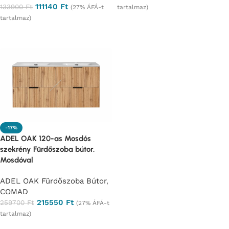
111140
Ft
133900
Ft
(27% ÁFÁ-t
tartalmaz)
tartalmaz)
Ajánlatkérés
Ajánlatkérés
-17%
ADEL OAK 120-as Mosdós
szekrény Fürdőszoba bútor.
Mosdóval
ADEL OAK Fürdőszoba Bútor
,
COMAD
215550
Ft
259700
Ft
(27% ÁFÁ-t
tartalmaz)
Ajánlatkérés