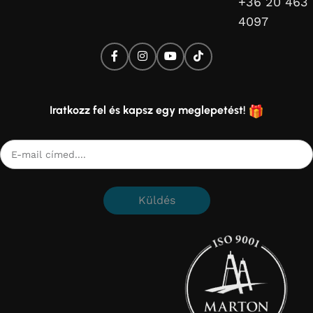
+36 20 463
4097
Iratkozz fel és kapsz egy meglepetést!
Küldés