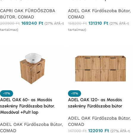
CAPRI OAK FÜRDŐSZOBA
ADEL OAK Fürdőszoba Bútor
,
BÚTOR
,
COMAD
COMAD
169240
Ft
131310
Ft
203900
Ft
158200
Ft
(27% ÁFÁ-t
(27% ÁFÁ-t
tartalmaz)
tartalmaz)
Ajánlatkérés
Ajánlatkérés
-17%
-17%
ADEL OAK 60- as Mosdós
ADEL OAK 120- as Mosdós
szekrény Fürdőszoba bútor.
szekrény Fürdőszoba bútor
Mosdóval +Pult lap
ADEL OAK Fürdőszoba Bútor
,
ADEL OAK Fürdőszoba Bútor
,
COMAD
COMAD
122010
Ft
147000
Ft
(27% ÁFÁ-t