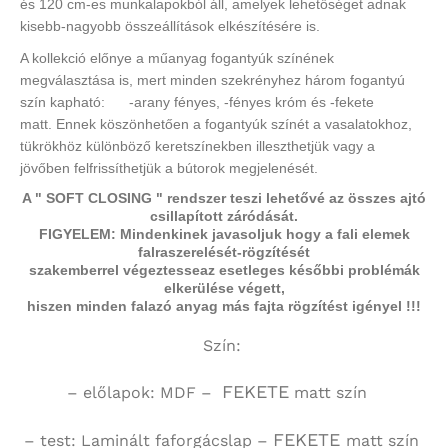
és 120 cm-es munkalapokból áll, amelyek lehetőséget adnak
kisebb-nagyobb összeállítások elkészítésére is.
A kollekció előnye a műanyag fogantyúk színének
megválasztása is, mert minden szekrényhez három fogantyú
szín kapható: -arany fényes, -fényes króm és -fekete
matt.
Ennek köszönhetően a fogantyúk színét a vasalatokhoz,
tükrökhöz különböző keretszínekben illeszthetjük vagy a
jövőben felfrissíthetjük a bútorok megjelenését.
A " SOFT CLOSING " rendszer teszi lehetővé az összes ajtó
csillapított záródását.
FIGYELEM: Mindenkinek javasoljuk hogy a fali elemek
falraszerelését-rögzítését
szakemberrel végeztesse
az esetleges későbbi problémák
elkerülése végett,
hiszen minden falazó anyag más fajta rögzítést igényel !!!
Szín:
FEKETE
– előlapok: MDF –
matt szín
FEKETE
– test:
Laminált faforgácslap
–
matt szín