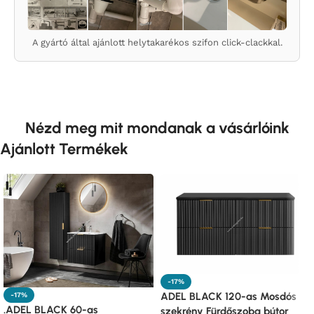
A gyártó által ajánlott helytakarékos szifon click-clackkal.
Nézd meg mit mondanak a vásárlóink
Ajánlott Termékek
-17%
ADEL BLACK 120-as Mosdós
-17%
.ADEL BLACK 60-as
szekrény Fürdőszoba bútor