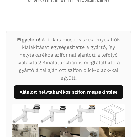
VEVŐSZOLGÁLAT TEL :06-20-463-4097
Figyelem!
A fiókos mosdós szekrények fiók
kialakítását egységesítette a gyártó, így
helytakarékos szifonnal ajánlott a lefolyó
kialakítás! Kínálatunkban is megtalálható a
gyártó által ajánlott szifon click-clack-kal
együtt.
Ajánlott helytakarékos szifon megtekintése