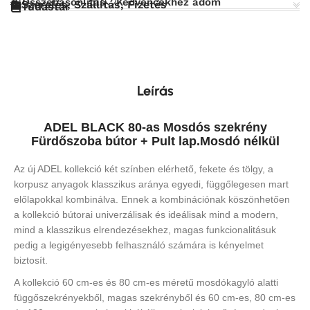
Összehasonlítás
Kedvencekhez adom
Szerelés, Szállítás, Fizetés
Tudástár
Leírás
ADEL BLACK 80-as Mosdós szekrény
Fürdőszoba bútor + Pult lap.Mosdó nélkül
Az új ADEL kollekció két színben elérhető, fekete és tölgy, a
korpusz anyagok klasszikus aránya egyedi, függőlegesen mart
előlapokkal kombinálva.
Ennek a kombinációnak köszönhetően
a kollekció bútorai univerzálisak és ideálisak mind a modern,
mind a klasszikus elrendezésekhez, magas funkcionalitásuk
pedig a legigényesebb felhasználó számára is kényelmet
biztosít.
A kollekció 60 cm-es és 80 cm-es méretű mosdókagyló alatti
függőszekrényekből, magas szekrényből és 60 cm-es, 80 cm-es