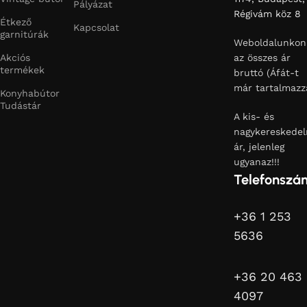
Pályázat
Régivám köz 8
Étkező
Kapcsolat
garnitúrák
Weboldalunkon
Akciós
az összes ár
termékek
bruttó (Áfát-t
már tartalmazz
Konyhabútor
Tudástár
A kis- és
nagykereskedel
ár, jelenleg
ugyanaz!!!
Telefonszá
+36 1 253
5636
+36 20 463
4097