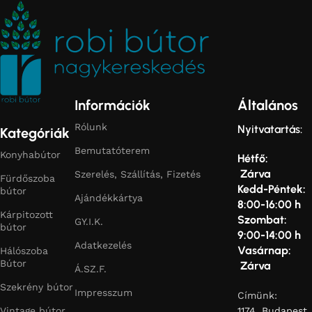
Információk
Általános
Rólunk
Nyitvatartás:
Kategóriák
Bemutatóterem
Konyhabútor
Hétfő:
Zárva
Szerelés, Szállítás, Fizetés
Fürdőszoba
Kedd-Péntek:
bútor
Ajándékkártya
8:00-16:00 h
Kárpitozott
Szombat:
GY.I.K.
bútor
9:00-14:00 h
Adatkezelés
Vasárnap:
Hálószoba
Bútor
Zárva
Á.SZ.F.
Szekrény bútor
Impresszum
Címünk:
Vintage bútor
1174, Budapest,