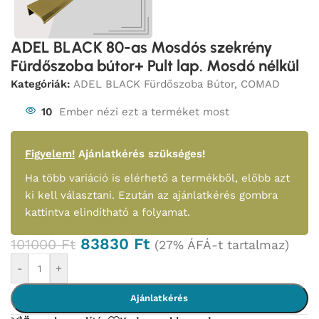
ADEL BLACK 80-as Mosdós szekrény
Fürdőszoba bútor+ Pult lap. Mosdó nélkül
Kategóriák:
ADEL BLACK Fürdőszoba Bútor
,
COMAD
10
Ember nézi ezt a terméket most
Figyelem!
Ajánlatkérés szükséges!
Ha több variáció is elérhető a termékből, előbb azt
ki kell választani. Ezután az ajánlatkérés gombra
kattintva elindítható a folyamat.
83830
Ft
101000
Ft
(27% ÁFÁ-t tartalmaz)
-
+
Ajánlatkérés