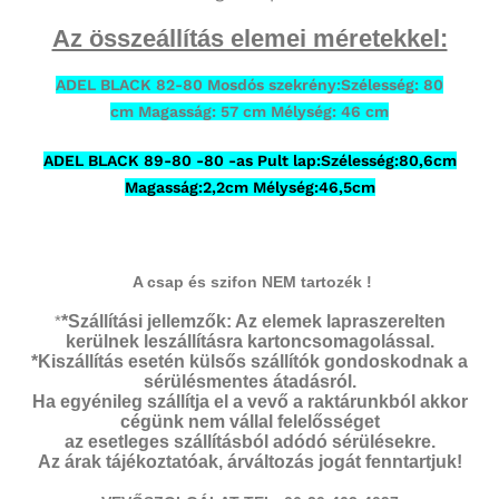
Az összeállítás elemei méretekkel:
ADEL BLACK 82-80 Mosdós szekrény:Szélesség: 80
cm Magasság: 57 cm Mélység: 46 cm
ADEL BLACK 89-80 -80 -as Pult lap:Szélesség:80,6cm
Magasság:2,2cm Mélység:46,5cm
A csap és szifon NEM tartozék !
*
*Szállítási jellemzők: Az elemek lapraszerelten
kerülnek leszállításra kartoncsomagolással.
*Kiszállítás esetén külsős szállítók gondoskodnak a
sérülésmentes átadásról.
Ha egyénileg szállítja el a vevő a raktárunkból akkor
cégünk nem vállal felelősséget
az esetleges szállításból adódó sérülésekre.
Az árak tájékoztatóak, árváltozás jogát fenntartjuk!