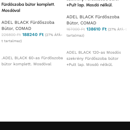
Fürdőszoba bútor komplett.
+Pult lap. Mosdó nélkül.
Mosdóval
ADEL BLACK Fürdőszoba
ADEL BLACK Fürdőszoba
Bútor
,
COMAD
Bútor
,
COMAD
138610
Ft
167000
Ft
(27% ÁFÁ-t
188240
Ft
226800
Ft
(27% ÁFÁ-
tartalmaz)
t tartalmaz)
Ajánlatkérés
Ajánlatkérés
ADEL BLACK 120-as Mosdós
.ADEL BLACK 60-as Fürdőszoba
szekrény Fürdőszoba bútor
bútor komplett. Mosdóval
+Pult lap. Mosdó nélkül.