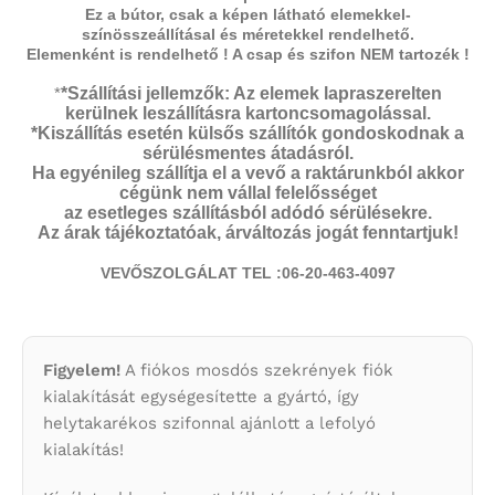
Ez a bútor, csak a képen látható elemekkel-
színösszeállításal és méretekkel rendelhető.
Elemenként is rendelhető ! A csap és szifon NEM tartozék !
*
*Szállítási jellemzők: Az elemek lapraszerelten
kerülnek leszállításra kartoncsomagolással.
*Kiszállítás esetén külsős szállítók gondoskodnak a
sérülésmentes átadásról.
Ha egyénileg szállítja el a vevő a raktárunkból akkor
cégünk nem vállal felelősséget
az esetleges szállításból adódó sérülésekre.
Az árak tájékoztatóak, árváltozás jogát fenntartjuk!
VEVŐSZOLGÁLAT TEL :06-20-463-4097
Figyelem!
A fiókos mosdós szekrények fiók
kialakítását egységesítette a gyártó, így
helytakarékos szifonnal ajánlott a lefolyó
kialakítás!