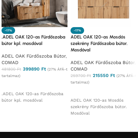
-17%
-17%
.ADEL OAK 120-as Fürdőszoba
ADEL OAK 120-as Mosdós
bútor kpl. mosdóval
szekrény Fürdőszoba bútor.
Mosdóval
ADEL OAK Fürdőszoba Bútor
,
COMAD
ADEL OAK Fürdőszoba Bútor
,
399890
Ft
COMAD
481800
Ft
(27% ÁFÁ-t
215550
Ft
259700
Ft
tartalmaz)
(27% ÁFÁ-t
tartalmaz)
Ajánlatkérés
Ajánlatkérés
.ADEL OAK 120-as Fürdőszoba
bútor kpl. mosdóval
ADEL OAK 120-as Mosdós
szekrény Fürdőszoba bútor.
Mosdóval