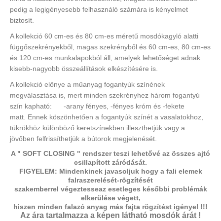
pedig a legigényesebb felhasználó számára is kényelmet
biztosít.
A kollekció 60 cm-es és 80 cm-es méretű mosdókagyló alatti
függőszekrényekből, magas szekrényből és 60 cm-es, 80 cm-es
és 120 cm-es munkalapokból áll, amelyek lehetőséget adnak
kisebb-nagyobb összeállítások elkészítésére is.
A kollekció előnye a műanyag fogantyúk színének
megválasztása is, mert minden szekrényhez három fogantyú
szín kapható: -arany fényes, -fényes króm és -fekete
matt.
Ennek köszönhetően a fogantyúk színét a vasalatokhoz,
tükrökhöz különböző keretszínekben illeszthetjük vagy a
jövőben felfrissíthetjük a bútorok megjelenését.
A " SOFT CLOSING " rendszer teszi lehetővé az összes ajtó
csillapított záródását.
FIGYELEM: Mindenkinek javasoljuk hogy a fali elemek
falraszerelését-rögzítését
szakemberrel végeztesse
az esetleges későbbi problémák
elkerülése végett,
hiszen minden falazó anyag más fajta rögzítést igényel !!!
Az ára tartalmazza a képen látható mosdók árát !