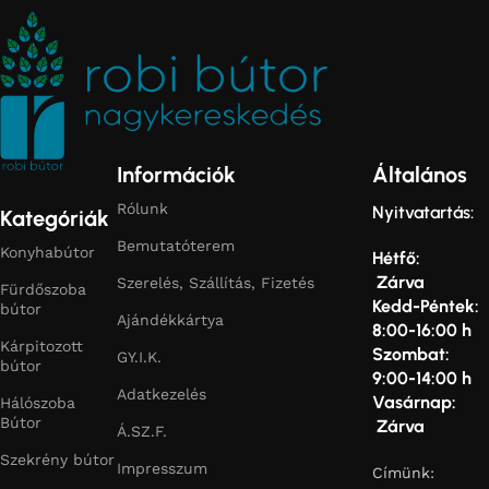
Információk
Általános
Rólunk
Nyitvatartás:
Kategóriák
Bemutatóterem
Konyhabútor
Hétfő:
Zárva
Szerelés, Szállítás, Fizetés
Fürdőszoba
Kedd-Péntek:
bútor
Ajándékkártya
8:00-16:00 h
Kárpitozott
Szombat:
GY.I.K.
bútor
9:00-14:00 h
Adatkezelés
Vasárnap:
Hálószoba
Bútor
Zárva
Á.SZ.F.
Szekrény bútor
Impresszum
Címünk: