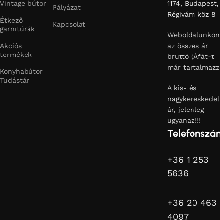
Vintage bútor
1174, Budapest,
Pályázat
Régivám köz 8
Étkező
Kapcsolat
garnitúrák
Weboldalunkon
Akciós
az összes ár
termékek
bruttó (Áfát-t
már tartalmazz
Konyhabútor
Tudástár
A kis- és
nagykereskedel
ár, jelenleg
ugyanaz!!!
Telefonszá
+36 1 253
5636
+36 20 463
4097