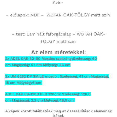
Szín:
OAK-TÖLGY
– előlapok: MDF – WOTAN
matt szín
OAK-
– test:
Laminált faforgácslap
– WOTAN
TÖLGY
matt szín
Az elem méretekkel:
2x ADEL OAK 82-60 Mosdós szekrény:Szélesség: 60
cm Magasság: 57 cm Mélység: 46 cm
2x UM 6252 DP SMILE mosdó : Szélesség: 41 cm Magasság:
15 cm Mélység:41cm
ADEL OAK 89-120B Pult 120cm: Szélesség: 120,6
cm Magasság: 2,2 cm Mélység:46,5 cm
A képek között találhatóak meg az összeállítások elemeinek
képei.