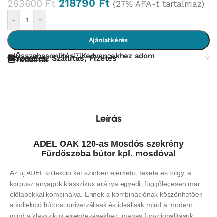
218790
Ft
263600
Ft
(27% ÁFÁ-t tartalmaz)
-
+
Ajánlatkérés
Összehasonlítás
Kedvencekhez adom
Szerelés, Szállítás, Fizetés
Tudástár
Leírás
ADEL OAK 120-as Mosdós szekrény
Fürdőszoba bútor kpl. mosdóval
Az új ADEL kollekció két színben elérhető, fekete és tölgy, a
korpusz anyagok klasszikus aránya egyedi, függőlegesen mart
előlapokkal kombinálva.
Ennek a kombinációnak köszönhetően
a kollekció bútorai univerzálisak és ideálisak mind a modern,
mind a klasszikus elrendezésekhez, magas funkcionalitásuk