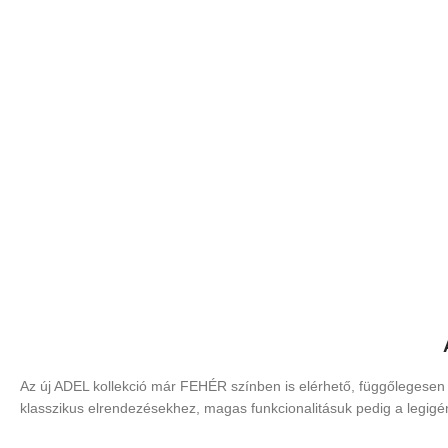
Az új ADEL kollekció már FEHÉR színben is elérhető, függőlegesen
klasszikus elrendezésekhez, magas funkcionalitásuk pedig a legigé