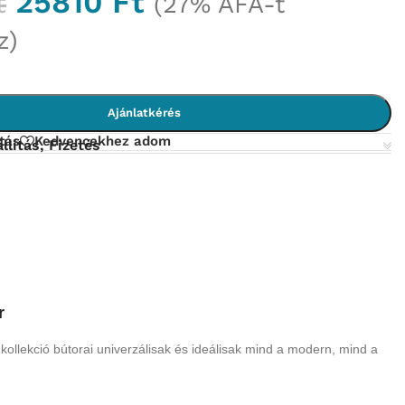
25810
Ft
t
(27% ÁFÁ-t
z)
Ajánlatkérés
tás
Kedvencekhez adom
llítás, Fizetés
r
llekció bútorai univerzálisak és ideálisak mind a modern, mind a