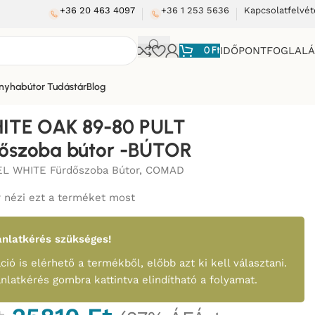
+36 20 463 4097
+36 1 253 5636
Kapcsolatfelvét
0
Ft
IDŐPONTFOGLAL
nyhabútor Tudástár
Blog
r -BÚTOR
ITE OAK 89-80 PULT
dőszoba bútor -BÚTOR
L WHITE Fürdőszoba Bútor
,
COMAD
 nézi ezt a terméket most
nlatkérés szükséges!
ció is elérhető a termékből, előbb azt ki kell választani.
ánlatkérés gombra kattintva elindítható a folyamat.