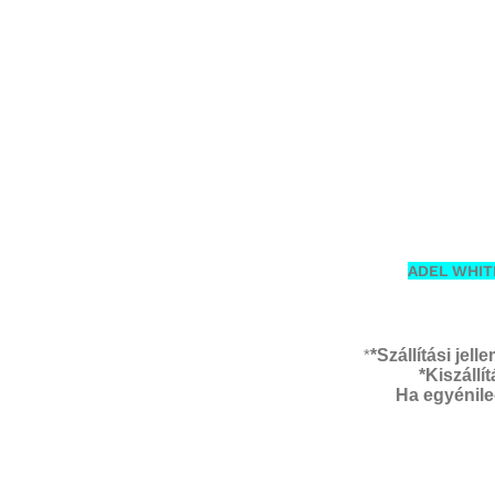
ADEL WHITE
*
*Szállítási jel
*Kiszáll
Ha egyénileg