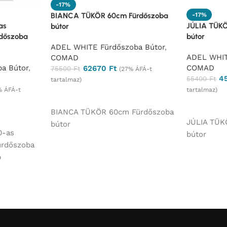
-17%
BIANCA TÜKÖR 60cm Fürdőszoba
-17%
as
JÚLIA TÜKÖ
bútor
dőszoba
bútor
ADEL WHITE Fürdőszoba Bútor
,
ADEL WHIT
COMAD
a Bútor
,
COMAD
62670
Ft
75500
Ft
(27% ÁFÁ-t
4
55400
Ft
tartalmaz)
% ÁFÁ-t
tartalmaz)
Ajánlatkérés
Ajánlatkér
BIANCA TÜKÖR 60cm Fürdőszoba
JÚLIA TÜK
bútor
0-as
bútor
rdőszoba
p