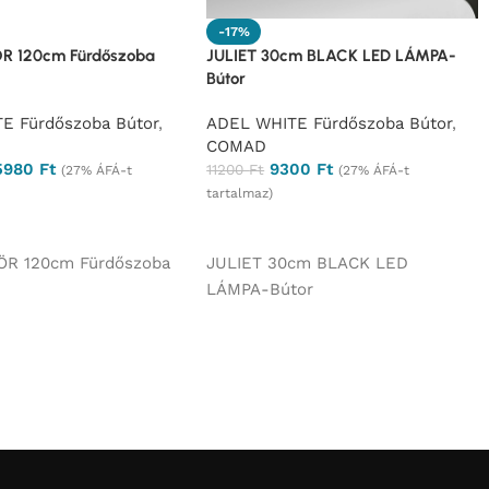
-17%
R 120cm Fürdőszoba
JULIET 30cm BLACK LED LÁMPA-
Bútor
E Fürdőszoba Bútor
,
ADEL WHITE Fürdőszoba Bútor
,
COMAD
5980
Ft
9300
Ft
11200
Ft
(27% ÁFÁ-t
(27% ÁFÁ-t
tartalmaz)
és
Ajánlatkérés
ÖR 120cm Fürdőszoba
JULIET 30cm BLACK LED
LÁMPA-Bútor