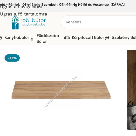
edd - Péntek : 08h-16h-ig Szombat : 09h-14h-ig Hétfő és Vasárnap : ZÁRVA!
Ugrás a navigációra
Ugrás a fő tartalomra
Fürdőszoba
Konyhabútor
Kárpitozott Bútor
Szekrény Bú
Bútor
Kezdőlap
/
Bútor
/
Fürdőszoba bútor
/
ADEL WHITE Fürdőszoba
-17%