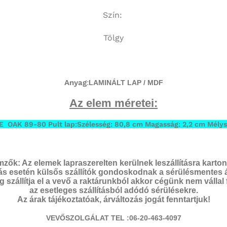
Szín:
Tölgy
Anyag
:
LAMINÁLT LAP / MDF
Az elem méretei:
 OAK 89-80 Pult lap:Szélesség: 80,8 cm Magasság: 2,2 cm Mélys
lemzők: Az elemek lapraszerelten kerülnek leszállításra kart
ítás esetén külsős szállítók gondoskodnak a sérülésmentes á
 szállítja el a vevő a raktárunkból akkor cégünk nem vállal
az esetleges szállításból adódó sérülésekre.
Az árak tájékoztatóak, árváltozás jogát fenntartjuk!
VEVŐSZOLGÁLAT TEL :06-20-463-4097