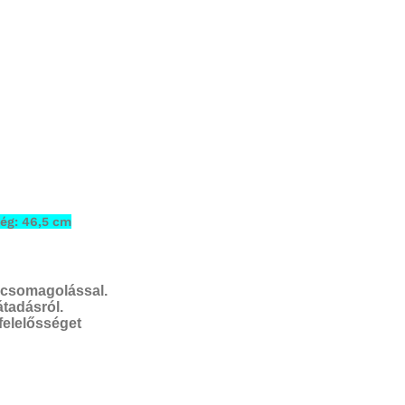
ég: 46,5 cm
oncsomagolással.
tadásról.
 felelősséget