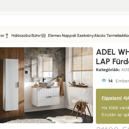
tor
Hálószoba Bútor
Elemes Nappali Szekrény
Akciós Termékek
Ko
 Bútor
/
ADEL WHITE OAK 89-80 PULT LAP Fürdőszoba búto
ADEL WH
LAP Für
Kategóriák:
ADE
14
Ember
Figyelem!
Ajá
Ha több variá
Ezután az aj