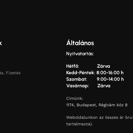
k
Általános
Nyitvatartás:
Hétfő: Zárva
Kedd-Péntek: 8:00-16:00 h
ás, Fizetés
Szombat: 9:00-14:00 h
Vasárnap: Zárva
Címünk:
1174, Budapest, Régivám köz 8
Weboldalunkon az összes ár brut
tartalmazza).