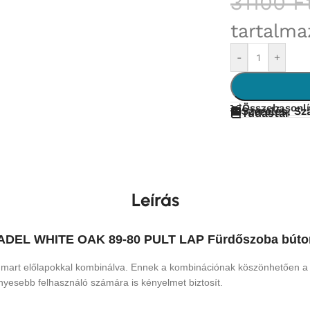
31100
F
tartalma
-
+
Összehasonlí
Szerelés, Szá
Tudástár
Leírás
ADEL WHITE OAK 89-80 PULT LAP Fürdőszoba búto
 mart előlapokkal kombinálva.
Ennek a kombinációnak köszönhetően a ko
nyesebb felhasználó számára is kényelmet biztosít.