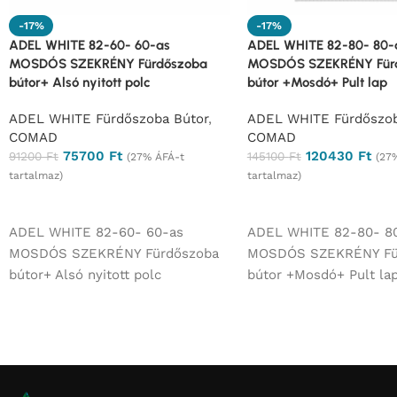
-17%
-17%
ADEL WHITE 82-60- 60-as
ADEL WHITE 82-80- 80-
MOSDÓS SZEKRÉNY Fürdőszoba
MOSDÓS SZEKRÉNY Für
bútor+ Alsó nyitott polc
bútor +Mosdó+ Pult lap
ADEL WHITE Fürdőszoba Bútor
,
ADEL WHITE Fürdőszob
COMAD
COMAD
75700
Ft
120430
Ft
91200
Ft
145100
Ft
(27% ÁFÁ-t
(27
tartalmaz)
tartalmaz)
Ajánlatkérés
Ajánlatkérés
ADEL WHITE 82-60- 60-as
ADEL WHITE 82-80- 8
MOSDÓS SZEKRÉNY Fürdőszoba
MOSDÓS SZEKRÉNY Fü
bútor+ Alsó nyitott polc
bútor +Mosdó+ Pult la