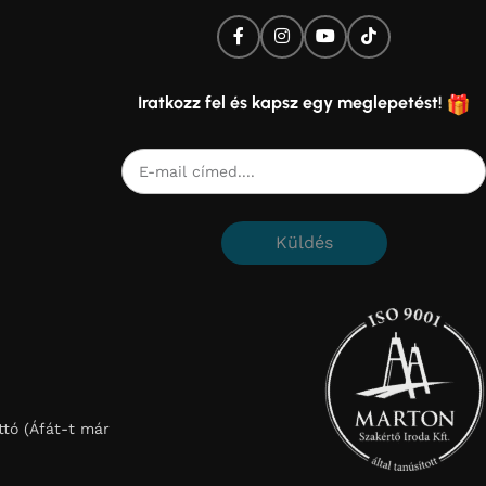
Iratkozz fel és kapsz egy meglepetést!
Küldés
tó (Áfát-t már