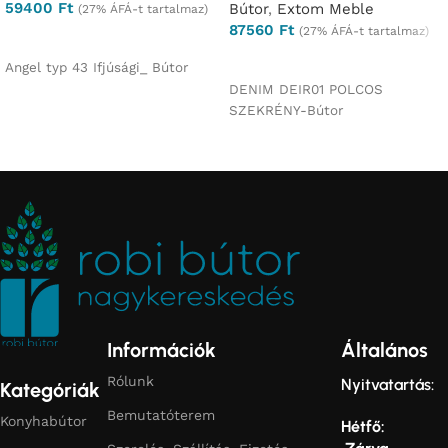
59400
Ft
Bútor
,
Extom Meble
(27% ÁFÁ-t tartalmaz)
87560
Ft
(27% ÁFÁ-t tartalmaz)
Ajánlatkérés
Ajánlatkérés
Angel typ 43 Ifjúsági_ Bútor
DENIM DEIR01 POLCOS
SZEKRÉNY-Bútor
Információk
Általános
Rólunk
Nyitvatartás:
Kategóriák
Bemutatóterem
Konyhabútor
Hétfő: