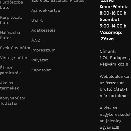
Zárva
Szerelés, Szállítás, Fizetés
Fürdőszoba
Kedd-Péntek:
bútor
Ajándékkártya
8:00-16:00 h
Kárpitozott
Szombat:
GY.I.K.
bútor
9:00-14:00 h
Adatkezelés
Vasárnap:
Hálószoba
Bútor
Zárva
Á.SZ.F.
Szekrény bútor
Impresszum
Címünk:
Vintage bútor
1174, Budapest,
Pályázat
Régivám köz 8
Étkező
Kapcsolat
garnitúrák
Weboldalunkon
Akciós
az összes ár
termékek
bruttó (Áfát-t
már tartalmazz
Konyhabútor
Tudástár
A kis- és
nagykereskedel
ár, jelenleg
ugyanaz!!!