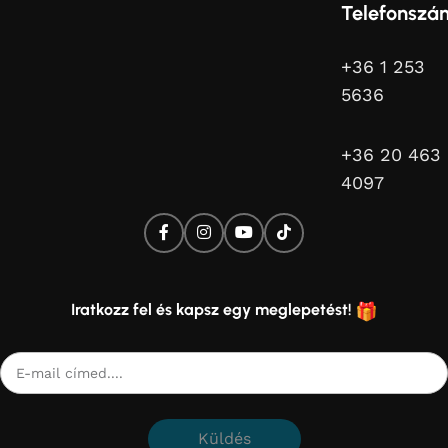
Telefonszá
+36 1 253
5636
+36 20 463
4097
Iratkozz fel és kapsz egy meglepetést!
Küldés