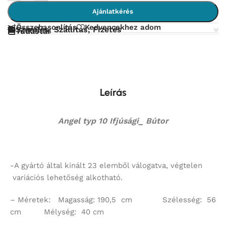
Ajánlatkérés
Összehasonlítás
Kedvencekhez adom
Szerelés, Szállítás, Fizetés
Tudástár
Leírás
Angel typ 10 Ifjúsági_ Bútor
-A gyártó által kinált 23 elemből válogatva, végtelen
variációs lehetőség alkotható.
– Méretek: Magasság: 190,5 cm Szélesség: 56
cm Mélység: 40 cm