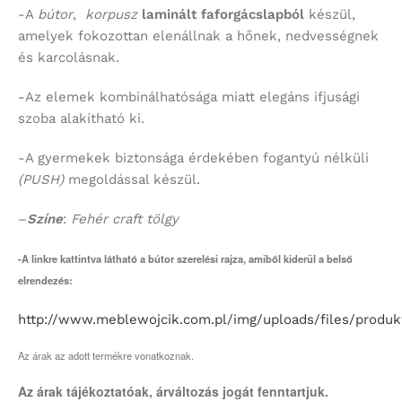
-A
bútor
,
korpusz
laminált faforgácslapból
készül,
amelyek fokozottan elenállnak a hőnek, nedvességnek
és karcolásnak.
-Az elemek kombinálhatósága miatt elegáns ifjusági
szoba alakítható ki.
-A gyermekek biztonsága érdekében fogantyú nélküli
(PUSH)
megoldással készül.
–
Színe
:
Fehér craft tölgy
-A linkre kattintva látható a bútor szerelési rajza, amiből kiderül a belső
elrendezés:
http://www.meblewojcik.com.pl/img/uploads/files/prod
Az árak az adott termékre vonatkoznak.
Az árak tájékoztatóak, árváltozás jogát fenntartjuk.