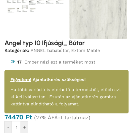
Angel typ 10 Ifjúsági_ Bútor
Kategóriák:
ANGEL bababútor
,
Extom Meble
17
Ember nézi ezt a terméket most
Figyelem!
Ajánlatkérés szükséges!
Ha több variáció is elérhető a termékből, előbb azt
ki kell választani. Ezután az ajánlatkérés gombra
kattintva elindítható a folyamat.
74470
Ft
(27% ÁFÁ-t tartalmaz)
-
+