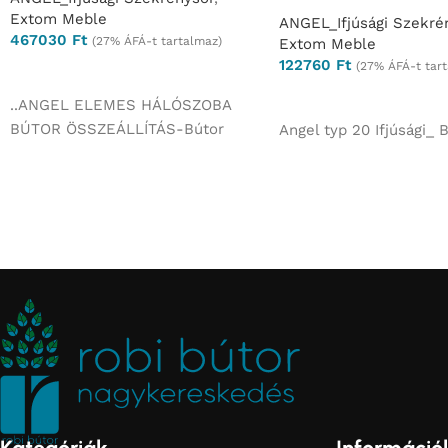
Extom Meble
ANGEL_Ifjúsági Szekré
467030
Ft
(27% ÁFÁ-t tartalmaz)
Extom Meble
122760
Ft
(27% ÁFÁ-t tar
Ajánlatkérés
Ajánlatkérés
..ANGEL ELEMES HÁLÓSZOBA
BÚTOR ÖSSZEÁLLÍTÁS-Bútor
Angel typ 20 Ifjúsági_ 