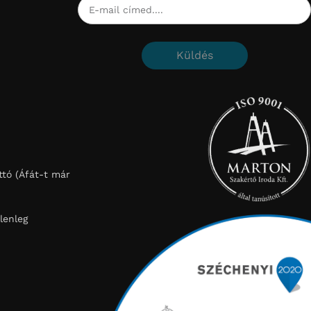
Küldés
tó (Áfát-t már
lenleg