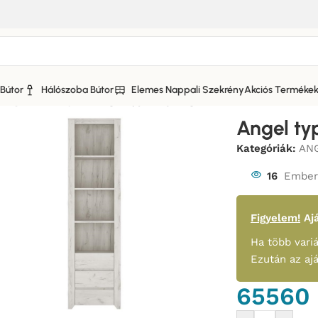
Bútor
Hálószoba Bútor
Elemes Nappali Szekrény
Akciós Terméke
úsági Szekrénysor
/
Angel typ 11 Ifjúsági_ Bútor
Angel typ
Kategóriák:
ANG
16
Ember 
Figyelem!
Ajá
Ha több variá
Ezután az aj
65560