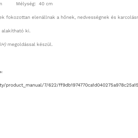
 cm Mélység: 40 cm
ek fokozottan elenállnak a hőnek, nedvességnek és karcolás
alakítható ki.
SH)
megoldással készül.
és:
kty/product_manual/7/622/ff9db1974770ca1d040275a978c25a1