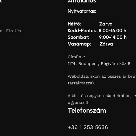
k
Általános
Nyitvatartás:
Hétfő: Zárva
Kedd-Péntek: 8:00-16:00 h
ás, Fizetés
Szombat: 9:00-14:00 h
Vasárnap: Zárva
Címünk:
1174, Budapest, Régivám köz 8
Weboldalunkon az összes ár brut
tartalmazza).
A kis- és nagykereskedelmi ár, je
ugyanaz!!!
Telefonszám
+36 1 253 5636