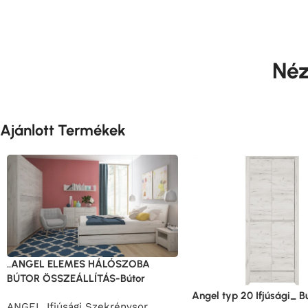
Néz
Ajánlott Termékek
..ANGEL ELEMES HÁLÓSZOBA
BÚTOR ÖSSZEÁLLÍTÁS-Bútor
Angel typ 20 Ifjúsági_ B
ANGEL_Ifjúsági Szekrénysor
,