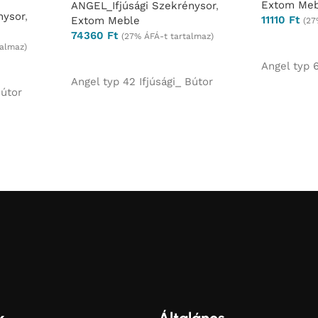
Extom Meb
ANGEL_Ifjúsági Szekrénysor
,
nysor
,
11110
Ft
Extom Meble
(27
74360
Ft
(27% ÁFÁ-t tartalmaz)
Ajánlatkér
talmaz)
Ajánlatkérés
Angel typ 6
Angel typ 42 Ifjúsági_ Bútor
Bútor