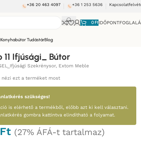
+36 20 463 4097
+36 1 253 5636
Kapcsolatfelvét
0
Ft
IDŐPONTFOGLAL
k
Konyhabútor Tudástár
Blog
 11 Ifjúsági_ Bútor
EL_Ifjúsági Szekrénysor
,
Extom Meble
nézi ezt a terméket most
nlatkérés szükséges!
ció is elérhető a termékből, előbb azt ki kell választani.
ánlatkérés gombra kattintva elindítható a folyamat.
Ft
(27% ÁFÁ-t tartalmaz)