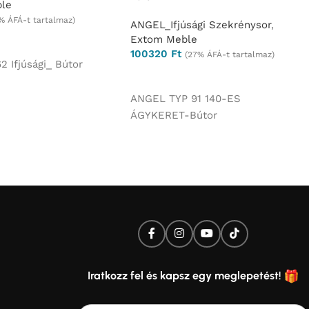
le
% ÁFÁ-t tartalmaz)
ANGEL_Ifjúsági Szekrénysor
,
Extom Meble
és
100320
Ft
(27% ÁFÁ-t tartalmaz)
2 Ifjúsági_ Bútor
Ajánlatkérés
ANGEL TYP 91 140-ES
ÁGYKERET-Bútor
Iratkozz fel és kapsz egy meglepetést!