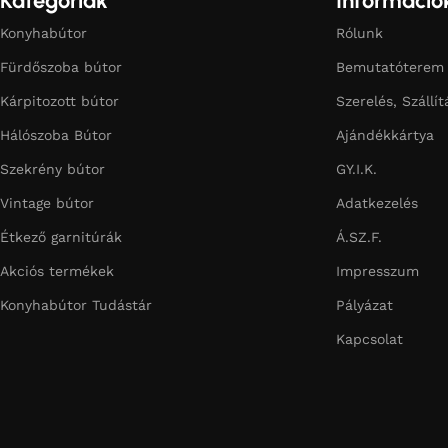
Kategóriák
Információ
Konyhabútor
Rólunk
Fürdőszoba bútor
Bemutatóterem
Kárpitozott bútor
Szerelés, Szállít
Hálószoba Bútor
Ajándékkártya
Szekrény bútor
GY.I.K.
Vintage bútor
Adatkezelés
Étkező garnitúrák
Á.SZ.F.
Akciós termékek
Impresszum
Konyhabútor Tudástár
Pályázat
Kapcsolat