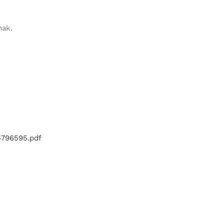
nak.
5796595.pdf