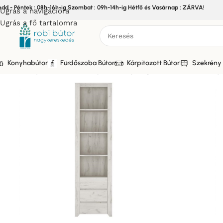
edd - Péntek : 08h-16h-ig Szombat : 09h-14h-ig Hétfő és Vasárnap : ZÁRVA!
Ugrás a navigációra
Ugrás a fő tartalomra
Konyhabútor
Fürdőszoba Bútor
Kárpitozott Bútor
Szekrény 
Kezdőlap
/
Bútor
/
Szekrény bútor
/
Ifjúsági - Bútor
/
ANGEL_Ifj