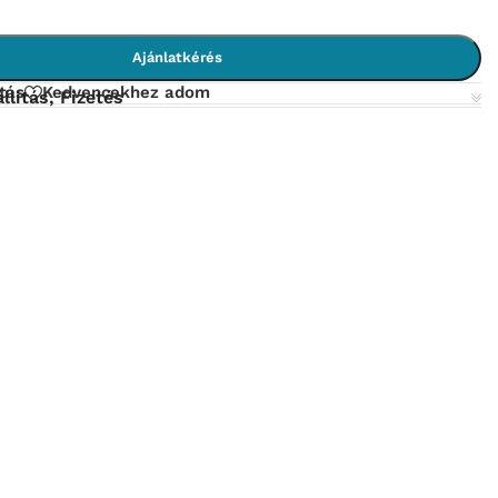
Ajánlatkérés
tás
Kedvencekhez adom
llítás, Fizetés