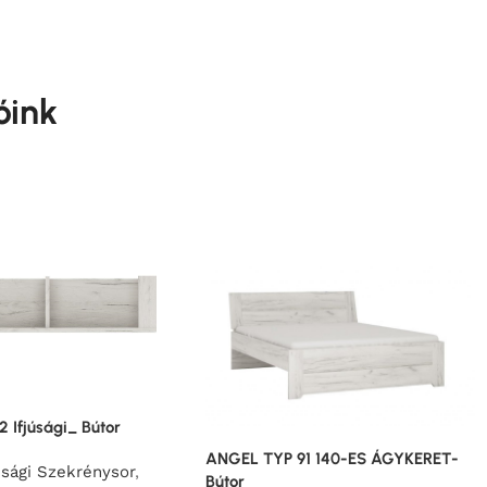
óink
2 Ifjúsági_ Bútor
ANGEL TYP 91 140-ES ÁGYKERET-
sági Szekrénysor
,
Bútor