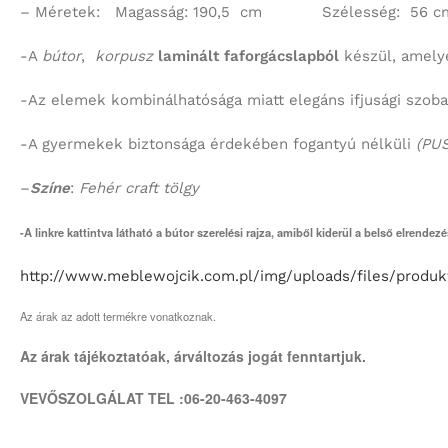
– Méretek: Magasság: 190,5 cm Szélesség: 56
-A
bútor
,
korpusz
laminált faforgácslapból
készül, amely
-Az elemek kombinálhatósága miatt elegáns ifjusági szoba 
-A gyermekek biztonsága érdekében fogantyú nélküli
(PU
–
Színe
:
Fehér craft tölgy
-A linkre kattintva látható a bútor szerelési rajza, amiből kiderül a belső elrendez
http://www.meblewojcik.com.pl/img/uploads/files/produ
Az árak az adott termékre vonatkoznak.
Az árak tájékoztatóak, árváltozás jogát fenntartjuk.
VEVŐSZOLGÁLAT TEL :06-20-463-4097