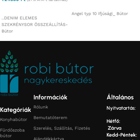
Ajánlatkérés
Ajánlatkérés
Angel typ 10 Ifjúsági_ Bútor
..DENIM ELEMES
SZEKRÉNYSOR ÖSSZEÁLLÍTÁS-
Bútor
Információk
Általános
Rólunk
Nyitvatartás:
Kategóriák
Bemutatóterem
Konyhabútor
Hétfő:
Zárva
Szerelés, Szállítás, Fizetés
Fürdőszoba
Kedd-Péntek:
bútor
Ajándékkártya