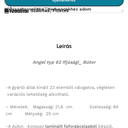
Ajánlatkérés
Összehasonlítás
Kedvencekhez adom
Szerelés, Szállítás, Fizetés
Tudástár
Leírás
Angel typ 62 Ifjúsági_ Bútor
-A gyártó által kinált 23 elemből válogatva, végtelen
variációs lehetőség alkotható.
– Méretek: Magasság: 21,6 cm Szélesség: 84
cm Mélység: 25 cm
-A
bútor
,
korpusz
laminált faforgácslapból
készül,