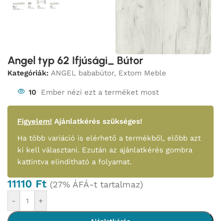
Angel typ 62 Ifjúsági_ Bútor
Kategóriák:
ANGEL bababútor
,
Extom Meble
10
Ember nézi ezt a terméket most
Figyelem!
Ajánlatkérés szükséges!
Ha több variáció is elérhető a termékből, előbb azt
ki kell választani. Ezután az ajánlatkérés gombra
kattintva elindítható a folyamat.
11110
Ft
(27% ÁFÁ-t tartalmaz)
-
+