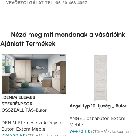
VEVŐSZOLGÁLAT TEL :06-20-463-4097
Nézd meg mit mondanak a vásárlóink
Ajánlott Termékek
..DENIM ELEMES
SZEKRÉNYSOR
Angel typ 10 Ifjúsági_ Bútor
ÖSSZEÁLLÍTÁS-Bútor
ANGEL bababútor
,
Extom
DENIM Elemes szekrénysor-
Meble
Bútor
,
Extom Meble
74470
Ft
(27% ÁFÁ-t tartalmaz)
724330
Ft
(27% ÁFÁ-t tartalmaz)