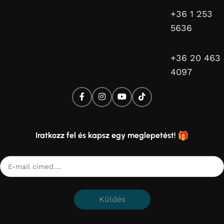
+36 1 253
5636
+36 20 463
4097
Iratkozz fel és kapsz egy meglepetést!
Küldés