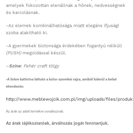
amelyek fokozottan elenállnak a hőnek, nedvességnek
és karcolásnak.
-Az elemek kombinálhatósága miatt elegáns ifjusági
szoba alakítható ki.
-A gyermekek biztonsága érdekében fogantyú nélküli
(PUSH)
megoldással készül.
–
Színe
:
Fehér craft tölgy
-A linkre kattintva látható a bútor szerelési rajza, amiből kiderül a belső
elrendezés:
http://www.meblewojcik.com.pl/img/uploads/files/produ
Az árak az adott termékre vonatkoznak.
Az árak tájékoztatóak, árváltozás jogát fenntartjuk.