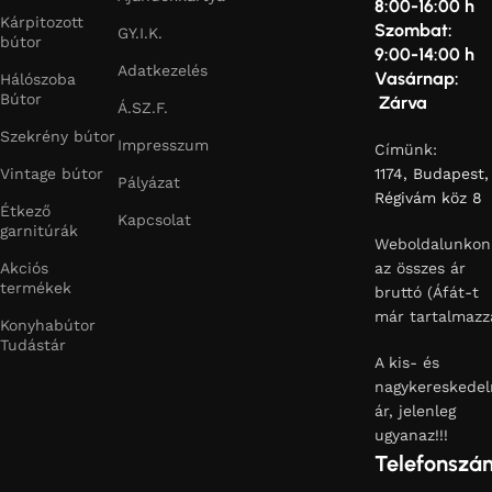
8:00-16:00 h
Kárpitozott
Szombat:
GY.I.K.
bútor
9:00-14:00 h
Adatkezelés
Vasárnap:
Hálószoba
Bútor
Zárva
Á.SZ.F.
Szekrény bútor
Impresszum
Címünk:
Vintage bútor
1174, Budapest,
Pályázat
Régivám köz 8
Étkező
Kapcsolat
garnitúrák
Weboldalunkon
Akciós
az összes ár
termékek
bruttó (Áfát-t
már tartalmazz
Konyhabútor
Tudástár
A kis- és
nagykereskedel
ár, jelenleg
ugyanaz!!!
Telefonszá