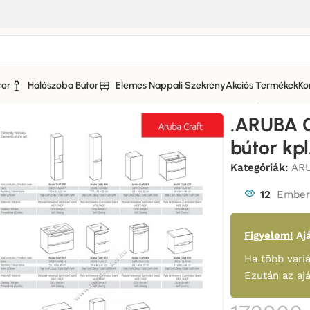
tor
Hálószoba Bútor
Elemes Nappali Szekrény
Akciós Termékek
Ko
a Bútor
/
.ARUBA CRAFT 40-es Fürdőszoba bútor kpl. mosdóv
.ARUBA 
bútor kp
Kategóriák:
ARU
12
Ember 
Figyelem!
Ajá
Ha több variá
Ezután az aj