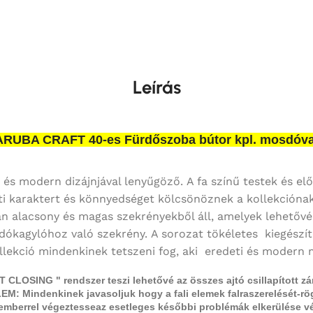
Leírás
ARUBA CRAFT 40-es Fürdőszoba bútor kpl. mosdóva
d és modern dizájnjával lenyűgöző. A fa színű testek és 
deti karaktert és könnyedséget kölcsönöznek a kollekcióna
 alacsony és magas szekrényekből áll, amelyek lehetővé t
sdókagylóhoz való szekrény. A sorozat tökéletes kiegészí
llekció mindenkinek tetszeni fog, aki eredeti és modern
T CLOSING " rendszer teszi lehetővé az összes ajtó csillapított zá
M: Mindenkinek javasoljuk hogy a fali elemek falraszerelését-rö
emberrel végeztesse
az esetleges későbbi problémák elkerülése vé