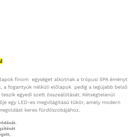
l
előlapok finom egységet alkotnak a trópusi SPA éményt
k, a fogantyúk nélküli előlapok pedig a legújabb belső
eszik egyedi szett összeállítását. Kétségtelenül
tője egy LED-es megvilágítású tükör, amely modern
 megoldást keres fürdőszobájához.
ródását.
gzítését
gett,