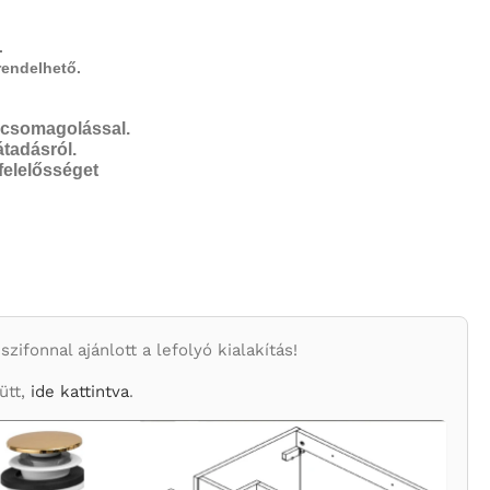
.
rendelhető.
oncsomagolással.
tadásról.
 felelősséget
ifonnal ajánlott a lefolyó kialakítás!
ütt,
ide kattintva
.