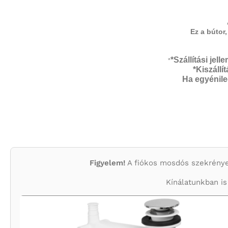
Ez a bútor
*Szállítási jel
*
*Kiszáll
Ha egyénileg
Figyelem!
A fiókos mosdós szekrények f
Kínálatunkban is 