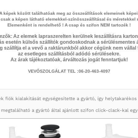
A képek között találhatóak meg az összeállítások elemeinek képei
, csak a képen látható elemekkel-színösszeállításal és méretekkel 
Elemenként is rendelhető ! A csap és szifon NEM tartozék !
lemzők: Az elemek lapraszerelten kerülnek leszállításra kart
ítás esetén külsős szállítók gondoskodnak a sérülésmentes á
 szállítja el a vevő a raktárunkból akkor cégünk nem vállal
az esetleges szállításból adódó sérülésekre.
Az árak tájékoztatóak, árváltozás jogát fenntartjuk!
VEVŐSZOLGÁLAT TEL :06-20-463-4097
iók kialakítását egységesítette a gyártó, így helytakarékos sz
megtalálható a gyártó által ajánlott szifon click-clack-kal egy