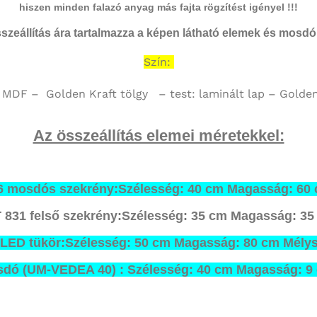
hiszen minden falazó anyag más fajta rögzítést igényel !!!
szeállítás ára tartalmazza a képen látható elemek és mosdó 
Szín:
 MDF – Golden Kraft tölgy – test: laminált lap – Golden
Az összeállítás elemei méretekkel:
 mosdós szekrény
:
Szélesség: 40 cm
Magasság: 60
831 felső szekrény
:
Szélesség: 35 cm
Magasság: 3
LED tükör
:
Szélesség: 50 cm
Magasság: 80 cm
Mélys
sdó (
UM-VEDEA 40
) :
Szélesség: 40 cm
Magasság: 9