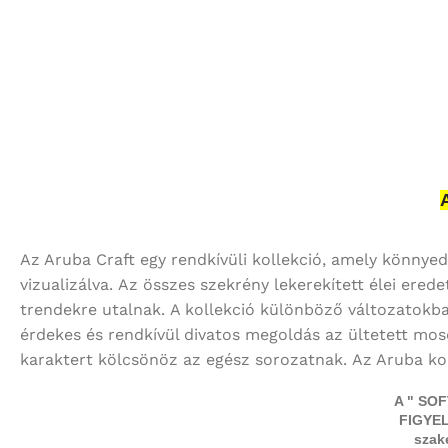
Az Aruba Craft egy rendkívüli kollekció, amely könnye
vizualizálva. Az összes szekrény lekerekített élei ere
trendekre utalnak. A kollekció különböző változatokban
érdekes és rendkívül divatos megoldás az ültetett mo
karaktert kölcsönöz az egész sorozatnak. Az Aruba ko
A " SOF
FIGYELE
szak