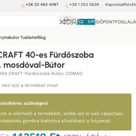
+36 20 463 4097
+36 1 253 5636
Kapcsolatfelvét
0
Ft
IDŐPONTFOGLAL
nyhabútor Tudástár
Blog
al-Bútor
CRAFT 40-es Fürdőszoba
l. mosdóval-Bútor
BA CRAFT Fürdőszoba Bútor
,
COMAD
nézi ezt a terméket most
nlatkérés szükséges!
ció is elérhető a termékből, előbb azt ki kell választani.
ánlatkérés gombra kattintva elindítható a folyamat.