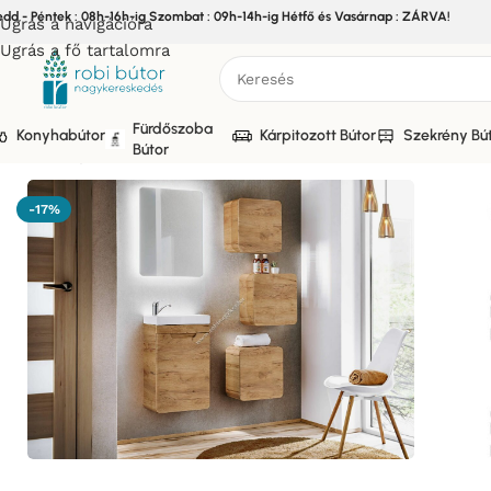
edd - Péntek : 08h-16h-ig Szombat : 09h-14h-ig Hétfő és Vasárnap : ZÁRVA!
Ugrás a navigációra
Ugrás a fő tartalomra
Fürdőszoba
Konyhabútor
Kárpitozott Bútor
Szekrény Bú
Bútor
Kezdőlap
/
Bútor
/
Fürdőszoba bútor
/
ARUBA CRAFT Fürdőszob
-17%