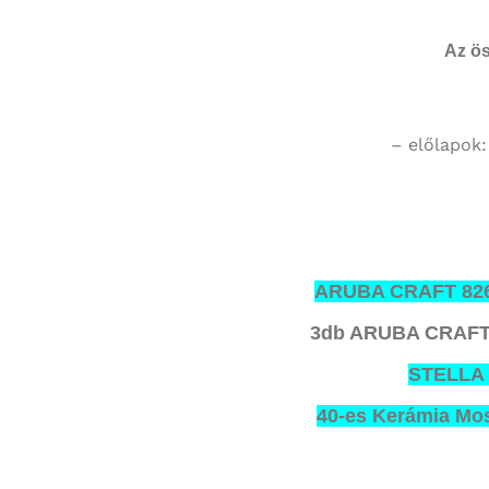
Az ös
– előlapok:
ARUBA CRAFT 826
3db ARUBA CRAFT 
STELLA 
40-es Kerámia Mo