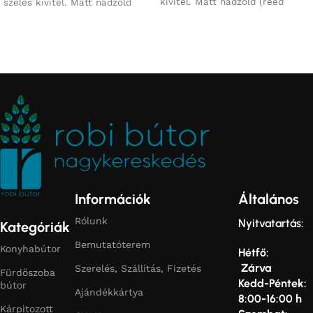
kivitel. Matt nádzöld (reed
széles kivitel. Matt nádzöld
green) bordázott front meleg
(reed green) bordázott front
tölgy betéttel, modern lebegő
meleg tölgy betéttel, modern
hatással és könnyű
lebegő hatással és könnyű
tisztíthatósággal. A csaptelep
tisztíthatósággal. Magas
és/vagy szifon jellemzően nem
tárolómodullal a törölközőknek
része az alapcsomagnak.
és pipere cuccoknak.
Ráültethető dizájn mosdótál
megoldásra optimalizálva. A
csaptelep és/vagy szifon
jellemzően nem része az
alapcsomagnak.
Információk
Általános
Rólunk
Nyitvatartás:
Kategóriák
Bemutatóterem
Konyhabútor
Hétfő:
Zárva
Szerelés, Szállítás, Fizetés
Fürdőszoba
Kedd-Péntek:
bútor
Ajándékkártya
8:00-16:00 h
Kárpitozott