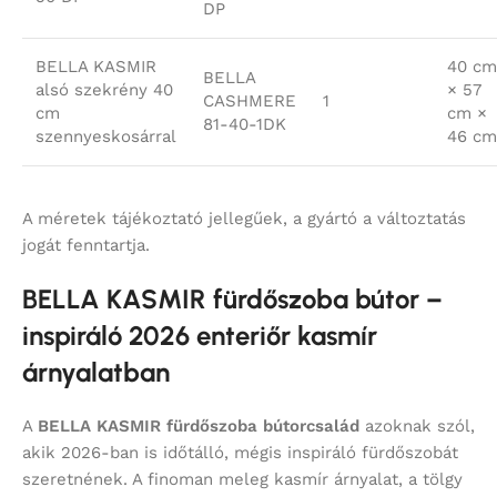
DP
BELLA KASMIR
40 cm
BELLA
alsó szekrény 40
× 57
CASHMERE
1
cm
cm ×
81-40-1DK
szennyeskosárral
46 cm
A méretek tájékoztató jellegűek, a gyártó a változtatás
jogát fenntartja.
BELLA KASMIR fürdőszoba bútor –
inspiráló 2026 enteriőr kasmír
árnyalatban
A
BELLA KASMIR fürdőszoba bútorcsalád
azoknak szól,
akik 2026-ban is időtálló, mégis inspiráló fürdőszobát
szeretnének. A finoman meleg kasmír árnyalat, a tölgy