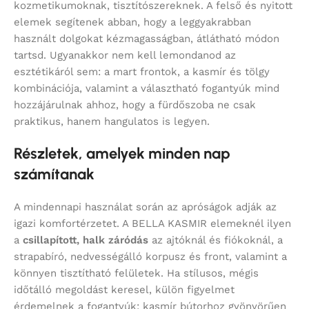
kozmetikumoknak, tisztítószereknek. A felső és nyitott
elemek segítenek abban, hogy a leggyakrabban
használt dolgokat kézmagasságban, átlátható módon
tartsd. Ugyanakkor nem kell lemondanod az
esztétikáról sem: a mart frontok, a kasmír és tölgy
kombinációja, valamint a választható fogantyúk mind
hozzájárulnak ahhoz, hogy a fürdőszoba ne csak
praktikus, hanem hangulatos is legyen.
Részletek, amelyek minden nap
számítanak
A mindennapi használat során az apróságok adják az
igazi komfortérzetet. A BELLA KASMIR elemeknél ilyen
a
csillapított, halk záródás
az ajtóknál és fiókoknál, a
strapabíró, nedvességálló korpusz és front, valamint a
könnyen tisztítható felületek. Ha stílusos, mégis
időtálló megoldást keresel, külön figyelmet
érdemelnek a fogantyúk: kasmír bútorhoz gyönyörűen