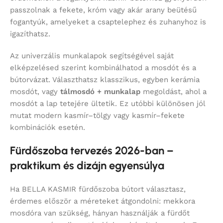
passzolnak a fekete, króm vagy akár arany beütésű
fogantyúk, amelyeket a csaptelephez és zuhanyhoz is
igazíthatsz.
Az univerzális munkalapok segítségével saját
elképzelésed szerint kombinálhatod a mosdót és a
bútorvázat. Választhatsz klasszikus, egyben kerámia
mosdót, vagy
tálmosdó + munkalap
megoldást, ahol a
mosdót a lap tetejére ültetik. Ez utóbbi különösen jól
mutat modern kasmír–tölgy vagy kasmír–fekete
kombinációk esetén.
Fürdőszoba tervezés 2026-ban –
praktikum és dizájn egyensúlya
Ha BELLA KASMIR fürdőszoba bútort választasz,
érdemes először a méreteket átgondolni: mekkora
mosdóra van szükség, hányan használják a fürdőt