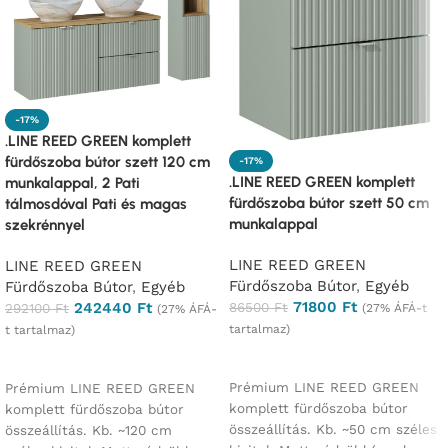
-17%
.LINE REED GREEN komplett
fürdőszoba bútor szett 120 cm
-17%
.LINE REED GREEN komplett
munkalappal, 2 Pati
fürdőszoba bútor szett 50 cm
tálmosdóval Pati és magas
munkalappal
szekrénnyel
LINE REED GREEN
LINE REED GREEN
Fürdőszoba Bútor
,
Egyéb
Fürdőszoba Bútor
,
Egyéb
71800
Ft
86500
Ft
242440
Ft
292100
Ft
(27% ÁFÁ-t
(27% ÁFÁ-
tartalmaz)
t tartalmaz)
Ajánlatkérés
Ajánlatkérés
Prémium LINE REED GREEN
Prémium LINE REED GREEN
komplett fürdőszoba bútor
komplett fürdőszoba bútor
összeállítás. Kb. ~50 cm széles
összeállítás. Kb. ~120 cm