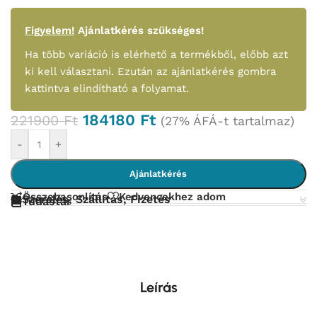
Figyelem!
Ajánlatkérés szükséges!
Ha több variáció is elérhető a termékből, előbb azt
ki kell választani. Ezután az ajánlatkérés gombra
kattintva elindítható a folyamat.
184180
Ft
221900
Ft
(27% ÁFÁ-t tartalmaz)
-
+
Ajánlatkérés
Összehasonlítás
Kedvencekhez adom
Szerelés, Szállítás, Fizetés
Tudástár
Leírás