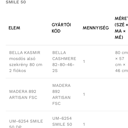
SMILE 50
MÉRE
GYÁRTÓI
(SZÉ ×
ELEM
MENNYISÉG
KÓD
MA ×
MÉ)
BELLA KASMIR
BELLA
80 cm
mosdós alsó
CASHMERE
× 57
1
szekrény 80 cm
82-80-46-
cm ×
2 fiókos
2S
46 cm
MADERA
MADERA 892
892
1
ARTISAN FSC
ARTISAN
FSC
UM-6254
UM-6254 SMILE
SMILE 50
1
50 DP