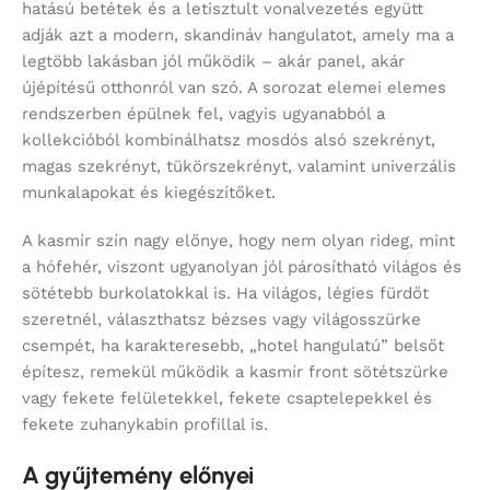
hatású betétek és a letisztult vonalvezetés együtt
adják azt a modern, skandináv hangulatot, amely ma a
legtöbb lakásban jól működik – akár panel, akár
újépítésű otthonról van szó. A sorozat elemei elemes
rendszerben épülnek fel, vagyis ugyanabból a
kollekcióból kombinálhatsz mosdós alsó szekrényt,
magas szekrényt, tükörszekrényt, valamint univerzális
munkalapokat és kiegészítőket.
A kasmír szín nagy előnye, hogy nem olyan rideg, mint
a hófehér, viszont ugyanolyan jól párosítható világos és
sötétebb burkolatokkal is. Ha világos, légies fürdőt
szeretnél, választhatsz bézses vagy világosszürke
csempét, ha karakteresebb, „hotel hangulatú” belsőt
építesz, remekül működik a kasmír front sötétszürke
vagy fekete felületekkel, fekete csaptelepekkel és
fekete zuhanykabin profillal is.
A gyűjtemény előnyei