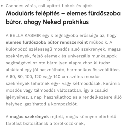
Csendes zárás, csillapított fiókok és ajtók
Moduláris felépítés – elemes fürdőszoba
bútor, ahogy Neked praktikus
A BELLA KASMIR egyik legnagyobb erőssége az, hogy
elemes fürdőszoba bútor rendszerként
működik. A
különböző szélességű mosdós alsó szekrények, magas
szekrények, felső elemek és univerzális munkalapok
segítségével szinte bármilyen alaprajzhoz ki tudsz
alakítani egy jól használható, harmonikus összeállítást.
A 60, 80, 100, 120 vagy 140 cm széles mosdós
szekrények lehetnek egy- vagy kétmosdósak, kerámia
mosdós vagy tálmosdós változatban, így a család
igényeihez, a napi használathoz és a rendelkezésre álló
helyhez igazíthatod a kompozíciót.
A
magas szekrények
rejtett, mégis könnyen elérhető
tárolást biztosítanak a törölközőknek,