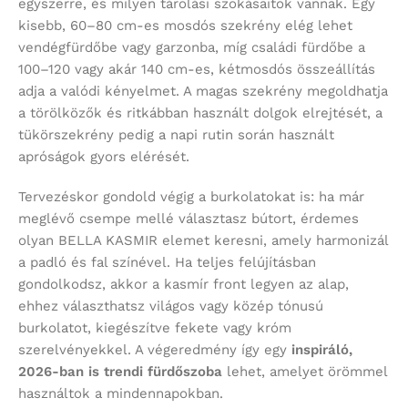
egyszerre, és milyen tárolási szokásaitok vannak. Egy
kisebb, 60–80 cm-es mosdós szekrény elég lehet
vendégfürdőbe vagy garzonba, míg családi fürdőbe a
100–120 vagy akár 140 cm-es, kétmosdós összeállítás
adja a valódi kényelmet. A magas szekrény megoldhatja
a törölközők és ritkábban használt dolgok elrejtését, a
tükörszekrény pedig a napi rutin során használt
apróságok gyors elérését.
Tervezéskor gondold végig a burkolatokat is: ha már
meglévő csempe mellé választasz bútort, érdemes
olyan BELLA KASMIR elemet keresni, amely harmonizál
a padló és fal színével. Ha teljes felújításban
gondolkodsz, akkor a kasmír front legyen az alap,
ehhez választhatsz világos vagy közép tónusú
burkolatot, kiegészítve fekete vagy króm
szerelvényekkel. A végeredmény így egy
inspiráló,
2026-ban is trendi fürdőszoba
lehet, amelyet örömmel
használtok a mindennapokban.