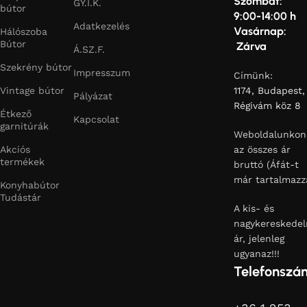
Szombat:
GY.I.K.
bútor
9:00-14:00 h
Adatkezelés
Vasárnap:
Hálószoba
Bútor
Zárva
Á.SZ.F.
Szekrény bútor
Impresszum
Címünk:
Vintage bútor
1174, Budapest,
Pályázat
Régivám köz 8
Étkező
Kapcsolat
garnitúrák
Weboldalunkon
Akciós
az összes ár
termékek
bruttó (Áfát-t
már tartalmazz
Konyhabútor
Tudástár
A kis- és
nagykereskedel
ár, jelenleg
ugyanaz!!!
Telefonszá