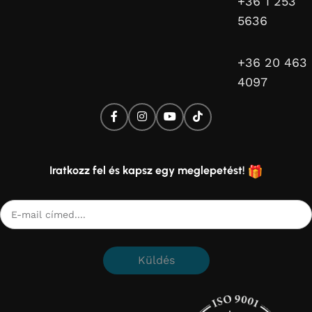
+36 1 253
5636
+36 20 463
4097
Iratkozz fel és kapsz egy meglepetést!
Küldés