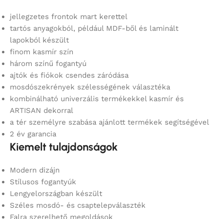
jellegzetes frontok mart kerettel
tartós anyagokból, például MDF-ből és laminált
lapokból készült
finom kasmír szín
három színű fogantyú
ajtók és fiókok csendes záródása
mosdószekrények szélességének választéka
kombinálható univerzális termékekkel kasmír és
ARTISAN dekorral
a tér személyre szabása ajánlott termékek segítségével
2 év garancia
Kiemelt tulajdonságok
Modern dizájn
Stílusos fogantyúk
Lengyelországban készült
Széles mosdó- és csaptelepválaszték
Falra szerelhető megoldások