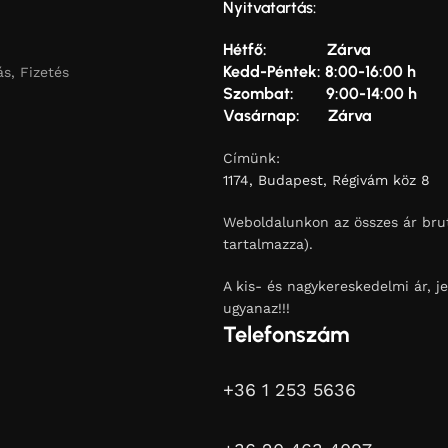
Nyitvatartás:
Hétfő: Zárva
Kedd-Péntek: 8:00-16:00 h
ás, Fizetés
Szombat: 9:00-14:00 h
Vasárnap: Zárva
Címünk:
1174, Budapest, Régivám köz 8
Weboldalunkon az összes ár brut
tartalmazza).
A kis- és nagykereskedelmi ár, je
ugyanaz!!!
Telefonszám
+36 1 253 5636