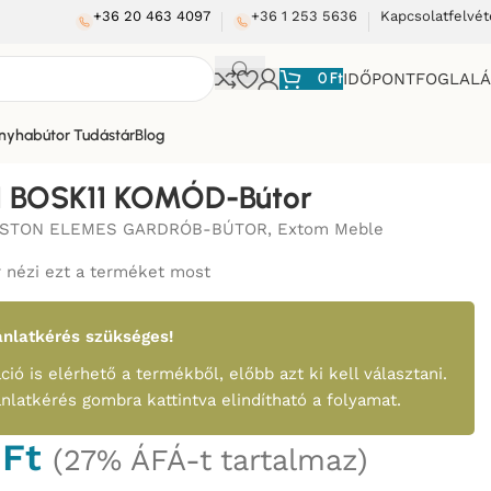
+36 20 463 4097
+36 1 253 5636
Kapcsolatfelvét
0
Ft
IDŐPONTFOGLAL
nyhabútor Tudástár
Blog
1 KOMÓD-Bútor
 BOSK11 KOMÓD-Bútor
OSTON ELEMES GARDRÓB-BÚTOR
,
Extom Meble
 nézi ezt a terméket most
nlatkérés szükséges!
ció is elérhető a termékből, előbb azt ki kell választani.
ánlatkérés gombra kattintva elindítható a folyamat.
0
Ft
(27% ÁFÁ-t tartalmaz)