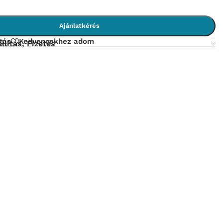
Ajánlatkérés
tás
Kedvencekhez adom
llítás, Fizetés