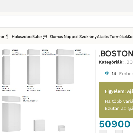
tor
Hálószoba Bútor
Elemes Nappali Szekrény
Akciós Termékek
Ko
 Bútor
/
.BOSTON ELEMES GARDRÓB-BÚTOR
/
.BOSTON BOSK1
.BOSTON
Kategóriák:
.B
14
Ember
Figyelem!
Ajá
Ha több variá
Ezután az aj
5090