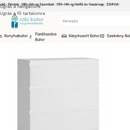
edd - Péntek : 08h-16h-ig Szombat : 09h-14h-ig Hétfő és Vasárnap : ZÁRVA!
Ugrás a navigációra
Ugrás a fő tartalomra
Fürdőszoba
Konyhabútor
Kárpitozott Bútor
Szekrény Bú
Bútor
Kezdőlap
/
Bútor
/
Szekrény bútor
/
Elemes Gardrób rendszer-