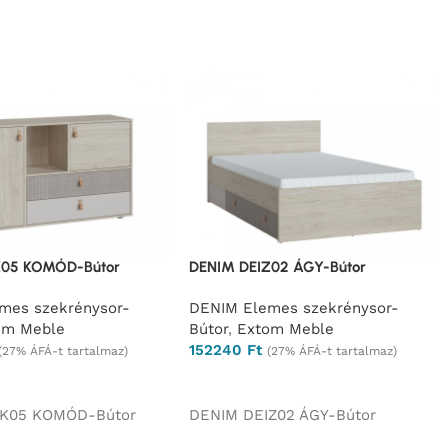
K05 KOMÓD-Bútor
DENIM DEIZ02 ÁGY-Bútor
mes szekrénysor-
DENIM Elemes szekrénysor-
om Meble
Bútor
,
Extom Meble
152240
Ft
(27% ÁFÁ-t tartalmaz)
(27% ÁFÁ-t tartalmaz)
és
Ajánlatkérés
IK05 KOMÓD-Bútor
DENIM DEIZ02 ÁGY-Bútor