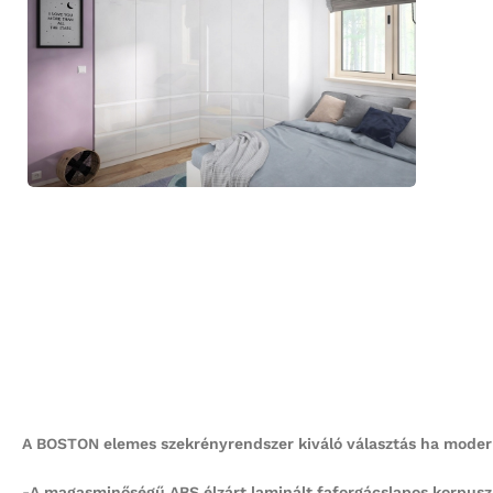
A BOSTON elemes szekrényrendszer kiváló választás ha modern
-A magasminőségű ABS élzárt laminált faforgácslapos korpusz