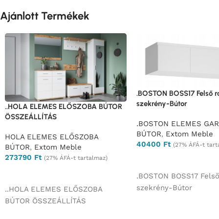
Ajánlott Termékek
.BOSTON BOSS17 Felső r
szekrény-Bútor
..HOLA ELEMES ELŐSZOBA BÚTOR
ÖSSZEÁLLÍTÁS
.BOSTON ELEMES GA
BÚTOR
,
Extom Meble
HOLA ELEMES ELŐSZOBA
40400
Ft
(27% ÁFÁ-t tart
BÚTOR
,
Extom Meble
273790
Ft
(27% ÁFÁ-t tartalmaz)
Ajánlatkérés
Ajánlatkérés
.BOSTON BOSS17 Felső
szekrény-Bútor
..HOLA ELEMES ELŐSZOBA
BÚTOR ÖSSZEÁLLÍTÁS