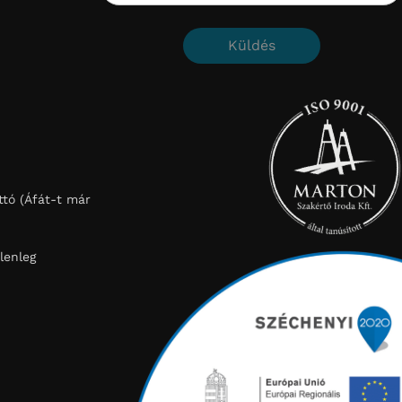
Küldés
tó (Áfát-t már
lenleg