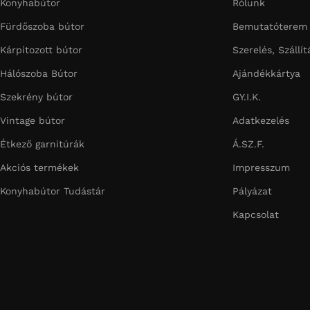
Konyhabútor
Rólunk
Fürdőszoba bútor
Bemutatóterem
Kárpitozott bútor
Szerelés, Szállít
Hálószoba Bútor
Ajándékkártya
Szekrény bútor
GY.I.K.
Vintage bútor
Adatkezelés
Étkező garnitúrák
Á.SZ.F.
Akciós termékek
Impresszum
Konyhabútor Tudástár
Pályázat
Kapcsolat