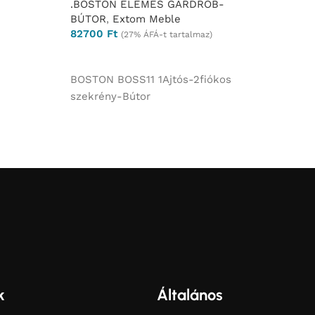
.BOSTON ELEMES GARDRÓB-
BÚTOR
,
Extom Meble
82700
Ft
(27% ÁFÁ-t tartalmaz)
Ajánlatkérés
BOSTON BOSS11 1Ajtós-2fiókos
szekrény-Bútor
k
Általános