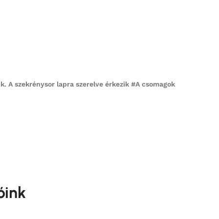
. A szekrénysor lapra szerelve érkezik #
A csomagok
óink