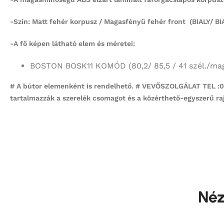
-Szín: Matt fehér korpusz / Magasfényű fehér front (BIALY/ B
-A fő képen látható elem
és méretei:
BOSTON BOSK11
KOMÓD
(80,2/ 85,5 / 41 szél./ma
# A bútor elemenként is rendelhető. # VEVŐSZOLGÁLAT TEL :06-
tartalmazzák a szerelék csomagot és a közérthető-egyszerű raj
Néz