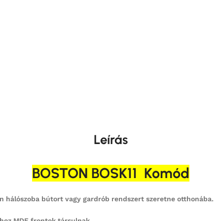
Leírás
BOSTON BOSK11 Komód
 hálószoba bútort vagy gardrób rendszert szeretne otthonába.
hoz MDF frontok társulnak.