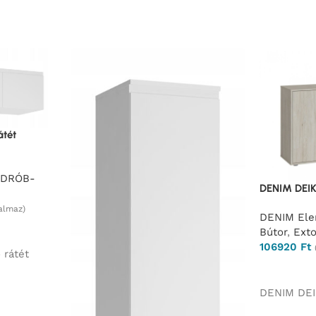
átét
RDRÓB-
DENIM DEI
almaz)
DENIM Ele
Bútor
,
Ext
106920
Ft
 rátét
Ajánlatkér
DENIM DE