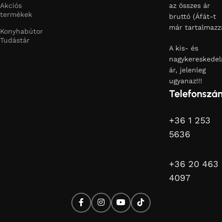
Akciós
az összes ár
termékek
bruttó (Áfát-t
már tartalmazz
Konyhabútor
Tudástár
A kis- és
nagykereskedel
ár, jelenleg
ugyanaz!!!
Telefonszá
+36 1 253
5636
+36 20 463
4097