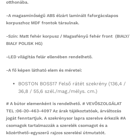
otthonába.
-A magasminőségű ABS élzárt laminált faforgácslapos
korpuszhoz MDF frontok társulnak.
-Szín: Matt fehér korpusz / Magasfényű fehér front (BIALY/
BIALY POLISK HG)
-LED világítás felár ellenében rendelhető.
-A fő képen látható elem
és méretei:
BOSTON BOSS17 Felső rátét szekrény
(136,4 /
36,8 / 55,6 szél./mag./mélys. cm.)
# A bútor elemenként is rendelhető. # VEVŐSZOLGÁLAT
TEL :06-20-463-4097 Az árak tájékoztatóak, árváltozás
jogát fenntartjuk. A szekrénysor lapra szerelve érkezik #
A
csomagok tartalmazzák a szerelék csomagot és a
közérthető-egyszerű rajzos szerelési útmutatót.