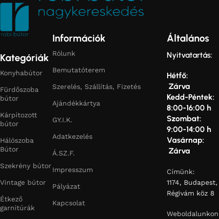
Információk
Általános
Rólunk
Nyitvatartás:
Kategóriák
Bemutatóterem
Konyhabútor
Hétfő:
Zárva
Szerelés, Szállítás, Fizetés
Fürdőszoba
Kedd-Péntek:
bútor
Ajándékkártya
8:00-16:00 h
Kárpitozott
Szombat:
GY.I.K.
bútor
9:00-14:00 h
Adatkezelés
Vasárnap:
Hálószoba
Bútor
Zárva
Á.SZ.F.
Szekrény bútor
Impresszum
Címünk:
Vintage bútor
1174, Budapest,
Pályázat
Régivám köz 8
Étkező
Kapcsolat
garnitúrák
Weboldalunkon