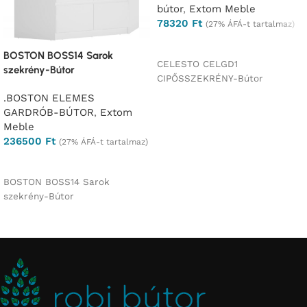
bútor
,
Extom Meble
78320
Ft
(27% ÁFÁ-t tartalmaz)
Ajánlatkérés
BOSTON BOSS14 Sarok
CELESTO CELGD1
szekrény-Bútor
CIPŐSSZEKRÉNY-Bútor
.BOSTON ELEMES
GARDRÓB-BÚTOR
,
Extom
Meble
236500
Ft
(27% ÁFÁ-t tartalmaz)
Ajánlatkérés
BOSTON BOSS14 Sarok
szekrény-Bútor