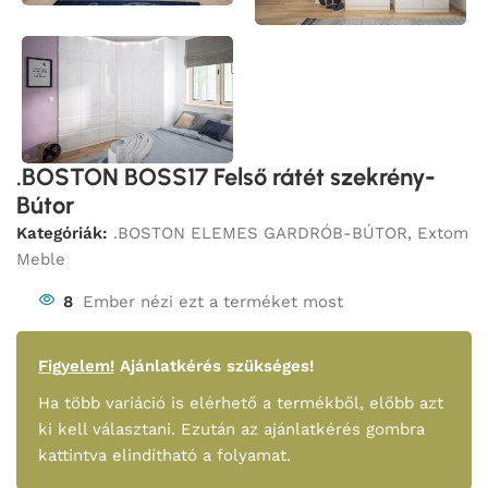
.BOSTON BOSS17 Felső rátét szekrény-
Bútor
Kategóriák:
.BOSTON ELEMES GARDRÓB-BÚTOR
,
Extom
Meble
8
Ember nézi ezt a terméket most
Figyelem!
Ajánlatkérés szükséges!
Ha több variáció is elérhető a termékből, előbb azt
ki kell választani. Ezután az ajánlatkérés gombra
kattintva elindítható a folyamat.