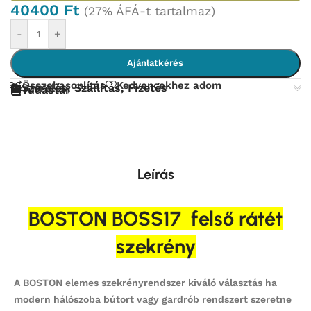
40400
Ft
(27% ÁFÁ-t tartalmaz)
-
+
Ajánlatkérés
Összehasonlítás
Kedvencekhez adom
Szerelés, Szállítás, Fizetés
Tudástár
Leírás
BOSTON BOSS17 felső rátét
szekrény
A BOSTON elemes szekrényrendszer kiváló választás ha
modern hálószoba bútort vagy gardrób rendszert szeretne