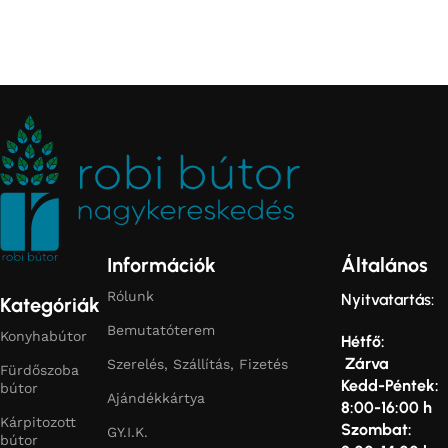
Információk
Általános
Rólunk
Nyitvatartás:
Kategóriák
Bemutatóterem
Konyhabútor
Hétfő:
Zárva
Szerelés, Szállítás, Fizetés
Fürdőszoba
Kedd-Péntek:
bútor
Ajándékkártya
8:00-16:00 h
Kárpitozott
Szombat:
GY.I.K.
bútor