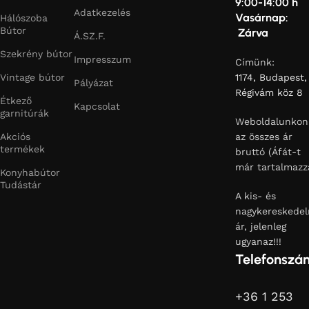
9:00-14:00 h
Adatkezelés
Vasárnap:
Hálószoba
Bútor
Zárva
Á.SZ.F.
Szekrény bútor
Impresszum
Címünk:
Vintage bútor
1174, Budapest,
Pályázat
Régivám köz 8
Étkező
Kapcsolat
garnitúrák
Weboldalunkon
Akciós
az összes ár
termékek
bruttó (Áfát-t
már tartalmazz
Konyhabútor
Tudástár
A kis- és
nagykereskedel
ár, jelenleg
ugyanaz!!!
Telefonszá
+36 1 253