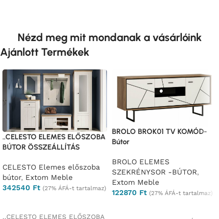
Nézd meg mit mondanak a vásárlóink
Ajánlott Termékek
BROLO BROK01 TV KOMÓD-
..CELESTO ELEMES ELŐSZOBA
Bútor
BÚTOR ÖSSZEÁLLÍTÁS
BROLO ELEMES
CELESTO Elemes előszoba
SZEKRÉNYSOR -BÚTOR
,
bútor
,
Extom Meble
Extom Meble
342540
Ft
(27% ÁFÁ-t tartalmaz)
122870
Ft
(27% ÁFÁ-t tartalmaz)
Ajánlatkérés
Ajánlatkérés
..CELESTO ELEMES ELŐSZOBA