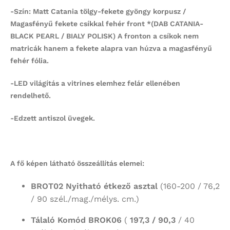
-Szín: Matt Catania tölgy-fekete gyöngy korpusz /
Magasfényű fekete csíkkal fehér front *(DAB CATANIA-
BLACK PEARL / BIALY POLISK) A fronton a csíkok nem
matricák hanem a fekete alapra van húzva a magasfényű
fehér fólia.
-LED világítás a vitrines elemhez felár ellenében
rendelhető.
-Edzett antiszol üvegek.
A fő képen látható összeállítás elemei:
BROT02 Nyitható étkező asztal
(160-200 / 76,2
/ 90 szél./mag./mélys. cm.)
Tálaló Komód BROK06
(
197,3 / 90,3
/ 40