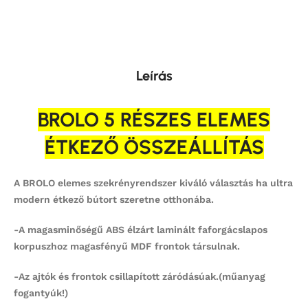
Leírás
BROLO 5 RÉSZES ELEMES
ÉTKEZŐ ÖSSZEÁLLÍTÁS
A BROLO elemes szekrényrendszer kiváló választás ha ultra
modern étkező bútort szeretne otthonába.
-A magasminőségű ABS élzárt laminált faforgácslapos
korpuszhoz magasfényű MDF frontok társulnak.
-Az ajtók és frontok csillapított záródásúak.(műanyag
fogantyúk!)