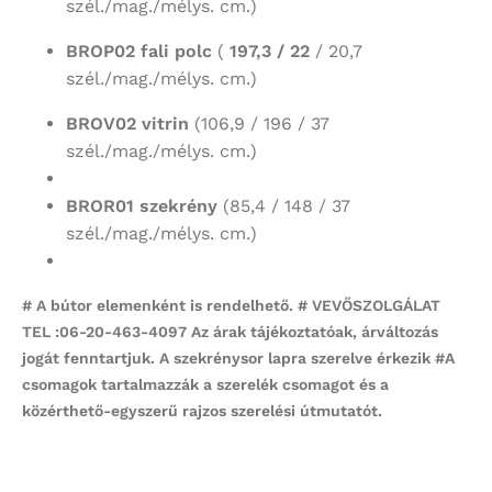
szél./mag./mélys. cm.)
BROP02 fali polc
(
197,3 / 22
/ 20,7
szél./mag./mélys. cm.)
BROV02 vitrin
(106,9 / 196 / 37
szél./mag./mélys. cm.)
BROR01 szekrény
(85,4 / 148 / 37
szél./mag./mélys. cm.)
# A bútor elemenként is rendelhető. # VEVŐSZOLGÁLAT
TEL :06-20-463-4097 Az árak tájékoztatóak, árváltozás
jogát fenntartjuk. A szekrénysor lapra szerelve érkezik #
A
csomagok tartalmazzák a szerelék csomagot és a
közérthető-egyszerű rajzos szerelési útmutatót.