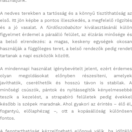
használjunk.
A nedves terekben a tartósság és a könnyű tisztíthatóság az
első. Itt jön képbe a pontos illeszkedés, a megfelelő rögzítés
és a jó vasalat. A
fürdőszobabútor
kiválasztásánál külön
figyelmet érdemel a páraálló felület, az élzárás minősége és
a belső elrendezés: a magas, keskeny egységek okosan
használják a függőleges teret, a belső rendezők pedig rendet
tartanak a napi eszközök között.
A mindennapi használat igénybevételt jelent, ezért érdemes
olyan megoldásokat előnyben részesíteni, amelyek
javíthatók, cserélhetők és hosszú távon is stabilak. A
minőségi csúszók, pántok és nyitássegítők kényelmesebbé
teszik a kezelést, a strapabíró felületek pedig évekkel
később is szépek maradnak. Ahol gyakori az érintés – élő él,
fogantyú, előlaphézag –, ott a kopásállóság különösen
fontos.
A fenntarthatóság kézzelfogható előnnyé válik, ha időtálló