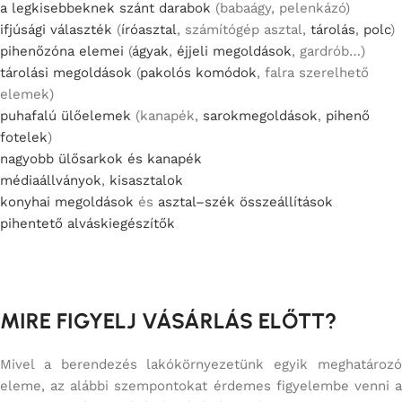
a legkisebbeknek szánt darabok
(babaágy, pelenkázó)
ifjúsági választék
(
íróasztal
, számítógép asztal,
tárolás
,
polc
)
pihenőzóna elemei
(
ágyak
,
éjjeli megoldások
, gardrób…)
tárolási megoldások
(
pakolós komódok
, falra szerelhető
elemek)
puhafalú ülőelemek
(kanapék,
sarokmegoldások
,
pihenő
fotelek
)
nagyobb ülősarkok és kanapék
médiaállványok
,
kisasztalok
konyhai megoldások
és
asztal–szék összeállítások
pihentető alváskiegészítők
MIRE FIGYELJ VÁSÁRLÁS ELŐTT?
Mivel a berendezés lakókörnyezetünk egyik meghatározó
eleme, az alábbi szempontokat érdemes figyelembe venni a