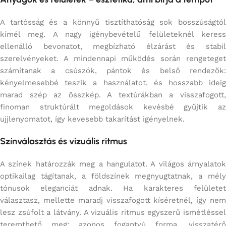
A tartósság és a könnyű tisztíthatóság sok bosszúságtól
kímél meg. A nagy igénybevételű felületeknél keress
ellenálló bevonatot, megbízható élzárást és stabil
szerelvényeket. A mindennapi működés során rengeteget
számítanak a csúszók, pántok és belső rendezők:
kényelmesebbé teszik a használatot, és hosszabb ideig
marad szép az összkép. A textúrákban a visszafogott,
finoman struktúrált megoldások kevésbé gyűjtik az
ujjlenyomatot, így kevesebb takarítást igényelnek.
Színválasztás és vizuális ritmus
A színek határozzák meg a hangulatot. A világos árnyalatok
optikailag tágítanak, a földszínek megnyugtatnak, a mély
tónusok eleganciát adnak. Ha karakteres felületet
választasz, mellette maradj visszafogott kíséretnél, így nem
lesz zsúfolt a látvány. A vizuális ritmus egyszerű ismétléssel
teremthető meg: azonos fogantyú forma, visszatérő