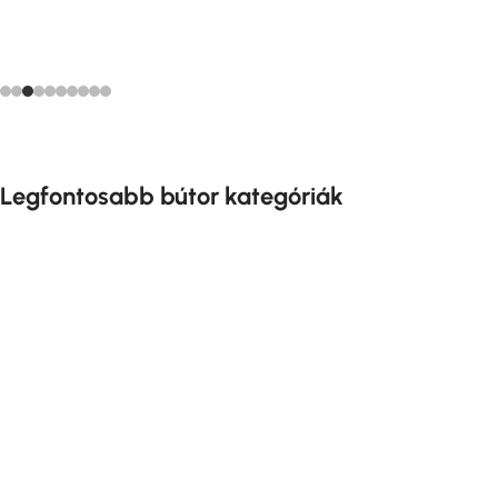
Legfontosabb bútor kategóriák
Szekrény Bútor
Fürdőszoba Bútor