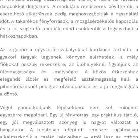
darabokkal dolgozunk. A moduláris rendszerek bővíthetők, a
cserélhető alkatrészek pedig meghosszabbítják a használati
időt. A takarékos fényforrások, a mozgásérzékelős kapcsolás
és a jól szigetelő textíliák mind csökkentik a fogyasztást a
hétköznapokban.
Az ergonómia egyszerű szabályokkal kordában tartható: a
gyakori tárgyak legyenek könnyen elérhetőek, a mély
fiókokat osszuk rekeszekre, az ülőhelyeknél figyeljünk az
ülésmagasságra és -mélységre. A közös étkezéshez
elegendő lábtér és megfelelő asztalmagasság kell, a
pihenőrészeknél pedig az olvasópozíció és a jó megvilágítás
a döntő.
Végül gondolkodjunk lépésekben: nem kell mindent
egyszerre megoldani. Egy új fényforrás, egy praktikus tároló,
egy jól megválasztott szőnyeg is nagyot változtat a
hangulaton. A tudatosan felépített rendszer rugalmasan
alkalmazkodik a család igényeihez — ettől lesz az otthon