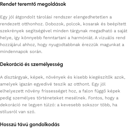
Rendet teremtő megoldások
Egy jól átgondolt tárolási rendszer elengedhetetlen a
rendezett otthonhoz. Dobozok, polcok, kosarak és beépített
szekrények segítségével minden tárgynak megadható a saját
helye, így könnyebb fenntartani a harmóniát. A vizuális rend
hozzájárul ahhoz, hogy nyugodtabbnak érezzük magunkat a
mindennapok során.
Dekoráció és személyesség
A dísztárgyak, képek, növények és kisebb kiegészítők azok,
amelyek igazán egyedivé teszik az otthont. Egy jól
elhelyezett növény frissességet hoz, a falon függő képek
pedig személyes történeteket mesélnek. Fontos, hogy a
dekoráció ne legyen túlzó: a kevesebb sokszor több, ha
stílusról van szó.
Hosszú távú gondolkodás