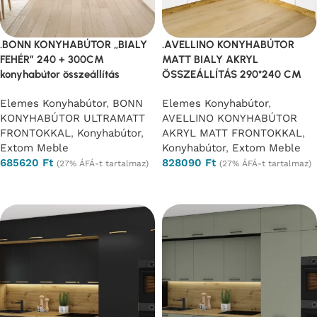
.BONN KONYHABÚTOR „BIALY
.AVELLINO KONYHABÚTOR
FEHÉR” 240 + 300CM
MATT BIALY AKRYL
konyhabútor összeállítás
ÖSSZEÁLLÍTÁS 290*240 CM
Elemes Konyhabútor
,
BONN
Elemes Konyhabútor
,
KONYHABÚTOR ULTRAMATT
AVELLINO KONYHABÚTOR
FRONTOKKAL
,
Konyhabútor
,
AKRYL MATT FRONTOKKAL
,
Extom Meble
Konyhabútor
,
Extom Meble
685620
Ft
828090
Ft
(27% ÁFÁ-t tartalmaz)
(27% ÁFÁ-t tartalmaz)
Opciók választása
Opciók választása