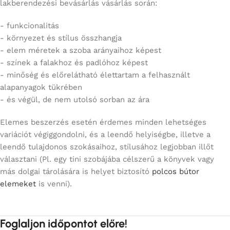
lakberendezési bevásárlás vásárlás során:
- funkcionalitás
- környezet és stílus összhangja
- elem méretek a szoba arányaihoz képest
- színek a falakhoz és padlóhoz képest
- minőség és előrelátható élettartam a felhasznált
alapanyagok tükrében
- és végül, de nem utolsó sorban az ára
Elemes beszerzés esetén érdemes minden lehetséges
variációt végiggondolni, és a leendő helyiségbe, illetve a
leendő tulajdonos szokásaihoz, stílusához legjobban illőt
választani (Pl. egy tini szobájába célszerű a könyvek vagy
más dolgai tárolására is helyet biztosító
polcos bútor
elemeket
is venni).
Foglaljon időpontot előre!