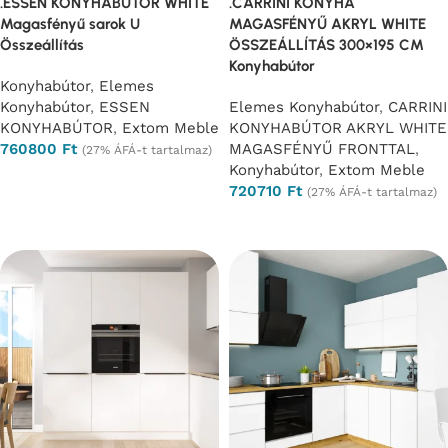
.ESSEN KONYHABÚTOR WHITE
.CARRINI KONYHA
Magasfényű sarok U
MAGASFÉNYŰ AKRYL WHITE
Összeállítás
ÖSSZEÁLLÍTÁS 300×195 CM
Konyhabútor
Konyhabútor
,
Elemes
Konyhabútor
,
ESSEN
Elemes Konyhabútor
,
CARRINI
KONYHABÚTOR
,
Extom Meble
KONYHABÚTOR AKRYL WHITE
760800
Ft
MAGASFÉNYŰ FRONTTAL
,
(27% ÁFÁ-t tartalmaz)
Konyhabútor
,
Extom Meble
Opciók választása
720710
Ft
(27% ÁFÁ-t tartalmaz)
Opciók választása