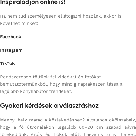
Inspirálódjon online is!
Ha nem tud személyesen ellátogatni hozzánk, akkor is
követhet minket:
Facebook
Instagram
TikTok
Rendszeresen töltünk fel videókat és fotókat
bemutatótermünkből, hogy mindig naprakészen lássa a
legújabb konyhabútor trendeket.
Gyakori kérdések a választáshoz
Mennyi hely marad a közlekedéshez? Általános ökölszabály,
hogy a fő útvonalakon legalább 80–90 cm szabad sávra
törekedjünk. Ajtók és fiókok előtt hagyjunk annyi helyet,