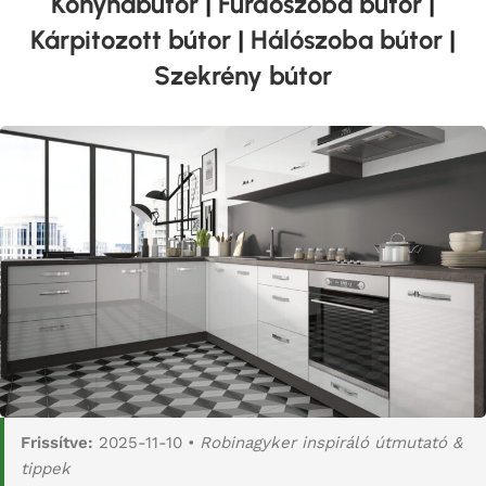
Konyhabútor
|
Fürdőszoba bútor
|
Kárpitozott bútor
|
Hálószoba bútor
|
Szekrény bútor
Frissítve:
2025-11-10 •
Robinagyker inspiráló útmutató &
tippek