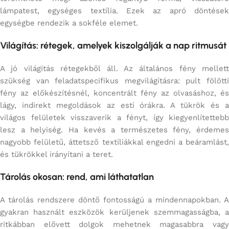
lámpatest, egységes textília. Ezek az apró döntések
egységbe rendezik a sokféle elemet.
Világítás: rétegek, amelyek kiszolgálják a nap ritmusát
A jó világítás rétegekből áll. Az általános fény mellett
szükség van feladatspecifikus megvilágításra: pult fölötti
fény az előkészítésnél, koncentrált fény az olvasáshoz, és
lágy, indirekt megoldások az esti órákra. A tükrök és a
világos felületek visszaverik a fényt, így kiegyenlítettebb
lesz a helyiség. Ha kevés a természetes fény, érdemes
nagyobb felületű, áttetsző textíliákkal engedni a beáramlást,
és tükrökkel irányítani a teret.
Tárolás okosan: rend, ami láthatatlan
A tárolás rendszere döntő fontosságú a mindennapokban. A
gyakran használt eszközök kerüljenek szemmagasságba, a
ritkábban elővett dolgok mehetnek magasabbra vagy