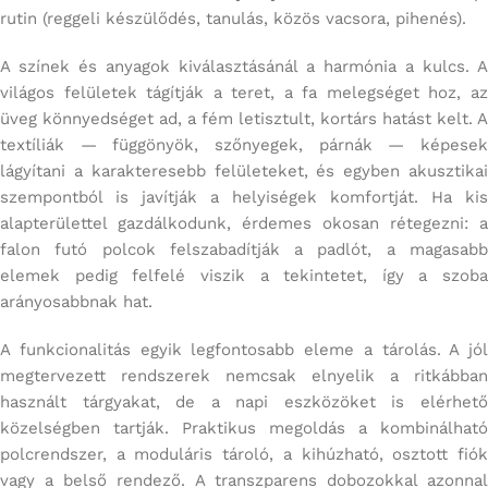
rutin (reggeli készülődés, tanulás, közös vacsora, pihenés).
A színek és anyagok kiválasztásánál a harmónia a kulcs. A
világos felületek tágítják a teret, a fa melegséget hoz, az
üveg könnyedséget ad, a fém letisztult, kortárs hatást kelt. A
textíliák — függönyök, szőnyegek, párnák — képesek
lágyítani a karakteresebb felületeket, és egyben akusztikai
szempontból is javítják a helyiségek komfortját. Ha kis
alapterülettel gazdálkodunk, érdemes okosan rétegezni: a
falon futó polcok felszabadítják a padlót, a magasabb
elemek pedig felfelé viszik a tekintetet, így a szoba
arányosabbnak hat.
A funkcionalitás egyik legfontosabb eleme a tárolás. A jól
megtervezett rendszerek nemcsak elnyelik a ritkábban
használt tárgyakat, de a napi eszközöket is elérhető
közelségben tartják. Praktikus megoldás a kombinálható
polcrendszer, a moduláris tároló, a kihúzható, osztott fiók
vagy a belső rendező. A transzparens dobozokkal azonnal