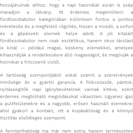
hozzájárulnak ahhoz, hogy a napi használat során is szép
maradjon a látvány. Itt érdemes megemlíteni: a
fürdőszobabútor kategóriában különösen fontos a pontos
méretezés és a megfelelő rögzítés, hiszen a mosdó, a szifon
és a gépészeti elemek helye adott. A jól kitalált
fürdőszobabútor nem csak esztétikus, hanem okos tárolást
is kínál — például magas, keskeny elemekkel, amelyek
kihasználják a rendelkezésre álló magasságot, és megóvják a
holmikat a fröccsenő víztől.
A tartósság szempontjából sokat számít a szerelvények
minősége és a gyártói garancia. A fiókcsúszók, pántok,
nyitássegítők napi igénybevételnek vannak kitéve, ezért
érdemes megbízható megoldásokat választani. Ugyanez igaz
a pultfelületekre és a nagyobb, erősen használt elemekre:
ahol gyakori a kontakt, ott a kopásállóság és a könnyű
tisztítás elsődleges szempont.
A fenntarthatóság ma már nem extra, hanem természetes