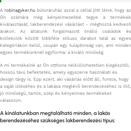
A
robinagyker.hu
bútoráruház azzal a céllal jött létre, hogy a
Ön számára még kényelmesebbé tegye a termékek
kiválasztását, lakberendezési vásárlást - méghozzá kedvező
árakon. Az általunk forgalmazott önálló családok és
kollekciók között többféle stílusú darabot talál az egyes
kategóriákon belül, csupán egy tulajdonság van, ami minden
egyes termékünknél egyforma: a kiváló minőség.
A mi termékeink az Ön otthona nélkülözhetetlen kiegészítői,
hosszú távú befektetés, amely egyszerre használati és
design tárgy is. Épp ezért, aki vásárlás előtt áll, fontos, hogy
a saját ízléséhez és a lakása meglévő berendezéséhez is illő,
jó minőségű, tartós, szép és kényelmes termékeket
válasszon.
A kínálatunkban megtalálható minden, a lakás
berendezéséhez szükséges lakberendezési típus: