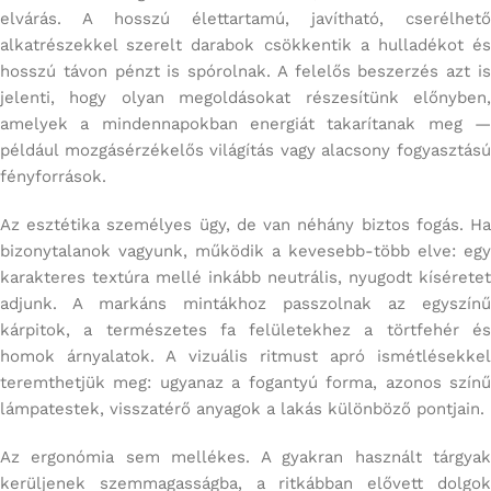
elvárás. A hosszú élettartamú, javítható, cserélhető
alkatrészekkel szerelt darabok csökkentik a hulladékot és
hosszú távon pénzt is spórolnak. A felelős beszerzés azt is
jelenti, hogy olyan megoldásokat részesítünk előnyben,
amelyek a mindennapokban energiát takarítanak meg —
például mozgásérzékelős világítás vagy alacsony fogyasztású
fényforrások.
Az esztétika személyes ügy, de van néhány biztos fogás. Ha
bizonytalanok vagyunk, működik a kevesebb-több elve: egy
karakteres textúra mellé inkább neutrális, nyugodt kíséretet
adjunk. A markáns mintákhoz passzolnak az egyszínű
kárpitok, a természetes fa felületekhez a törtfehér és
homok árnyalatok. A vizuális ritmust apró ismétlésekkel
teremthetjük meg: ugyanaz a fogantyú forma, azonos színű
lámpatestek, visszatérő anyagok a lakás különböző pontjain.
Az ergonómia sem mellékes. A gyakran használt tárgyak
kerüljenek szemmagasságba, a ritkábban elővett dolgok