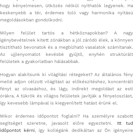
hogy kényelmesen, ütközés nélkül nyithatók legyenek. Ha
keskenyebb a tér, érdemes toló vagy harmonika nyitású
megoldásokban gondolkodni.
Milyen felület tartós a hétköznapokban? A nagy
igénybevételnek kitett zónákban a jól záródó élek, a könnyen
tisztítható bevonatok és a megbízható vasalatok számítanak.
Az ujjlenyomatot kevésbé gyűjtő, enyhén struktúrált
felületek a gyakorlatban hálásabbak.
Hogyan alakítsunk ki világítási rétegeket? Az általános fény
mellé adjon célzott világítást az előkészítéshez, koncentrált
fényt az olvasáshoz, és lágy, indirekt megoldást az esti
órákra. A tükrök és világos felületek javítják a fényeloszlást,
így kevesebb lámpával is kiegyenlített hatást érünk el.
Mikor érdemes időpontot foglalni? Ha személyre szabott
segítséget szeretne, javasolt előre egyeztetni.
Itt tu
időpontot kérni
, így kollégánk dedikáltan az Ön igényeir