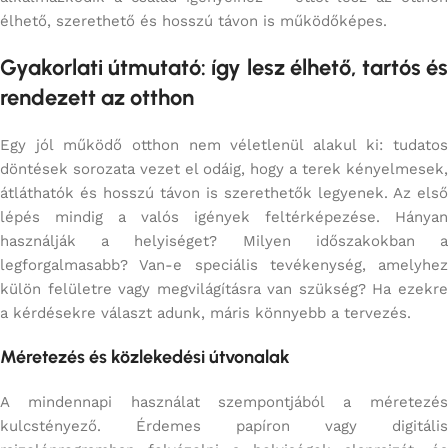
élhető, szerethető és hosszú távon is működőképes.
Gyakorlati útmutató: így lesz élhető, tartós és
rendezett az otthon
Egy jól működő otthon nem véletlenül alakul ki: tudatos
döntések sorozata vezet el odáig, hogy a terek kényelmesek,
átláthatók és hosszú távon is szerethetők legyenek. Az első
lépés mindig a valós igények feltérképezése. Hányan
használják a helyiséget? Milyen időszakokban a
legforgalmasabb? Van-e speciális tevékenység, amelyhez
külön felületre vagy megvilágításra van szükség? Ha ezekre
a kérdésekre választ adunk, máris könnyebb a tervezés.
Méretezés és közlekedési útvonalak
A mindennapi használat szempontjából a méretezés
kulcstényező. Érdemes papíron vagy digitális