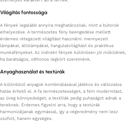
Világítás fontossága
A fények legalább annyira meghatározóak, mint a bútorok
elhelyezése. A természetes fény beengedése mellett
érdemes rétegezett világítást használni: mennyezeti
lámpákat, állólámpákat, hangulatvilágítást és praktikus
munkafényeket. Az indirekt fények különösen jól működnek,
ha barátságos, otthonos légkört szeretnénk.
Anyaghasználat és textúrák
A különböző anyagok kombinálásával játékos és változatos
hatás érhető el. A fa természetességet, a fém modernitást,
az üveg könnyedséget, a textíliák pedig puhaságot adnak a
tereknek. Érdemes figyelni arra, hogy a textúrák
harmonizáljanak egymással, így a végeredmény nem lesz
zsúfolt, hanem egységes.