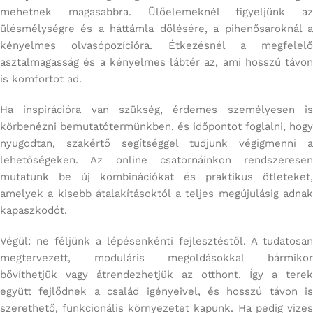
mehetnek magasabbra. Ülőelemeknél figyeljünk az
ülésmélységre és a háttámla dőlésére, a pihenősaroknál a
kényelmes olvasópozícióra. Étkezésnél a megfelelő
asztalmagasság és a kényelmes lábtér az, ami hosszú távon
is komfortot ad.
Ha inspirációra van szükség, érdemes személyesen is
körbenézni bemutatótermünkben, és időpontot foglalni, hogy
nyugodtan, szakértő segítséggel tudjunk végigmenni a
lehetőségeken. Az online csatornáinkon rendszeresen
mutatunk be új kombinációkat és praktikus ötleteket,
amelyek a kisebb átalakításoktól a teljes megújulásig adnak
kapaszkodót.
Végül: ne féljünk a lépésenkénti fejlesztéstől. A tudatosan
megtervezett, moduláris megoldásokkal bármikor
bővíthetjük vagy átrendezhetjük az otthont. Így a terek
együtt fejlődnek a család igényeivel, és hosszú távon is
szerethető, funkcionális környezetet kapunk. Ha pedig vizes