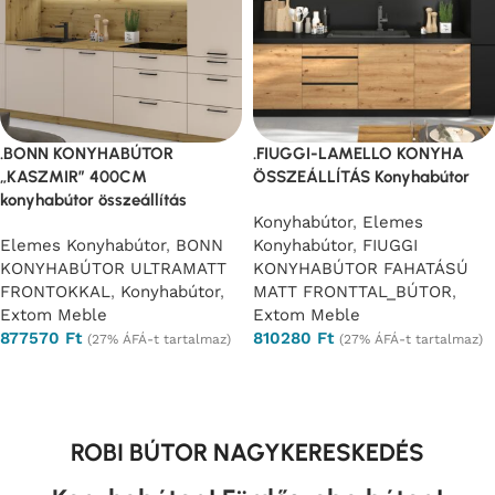
.BONN KONYHABÚTOR
.FIUGGI-LAMELLO KONYHA
„KASZMIR” 400CM
ÖSSZEÁLLÍTÁS Konyhabútor
konyhabútor összeállítás
Konyhabútor
,
Elemes
Elemes Konyhabútor
,
BONN
Konyhabútor
,
FIUGGI
KONYHABÚTOR ULTRAMATT
KONYHABÚTOR FAHATÁSÚ
FRONTOKKAL
,
Konyhabútor
,
MATT FRONTTAL_BÚTOR
,
Extom Meble
Extom Meble
877570
Ft
810280
Ft
(27% ÁFÁ-t tartalmaz)
(27% ÁFÁ-t tartalmaz)
Opciók választása
Opciók választása
ROBI BÚTOR NAGYKERESKEDÉS