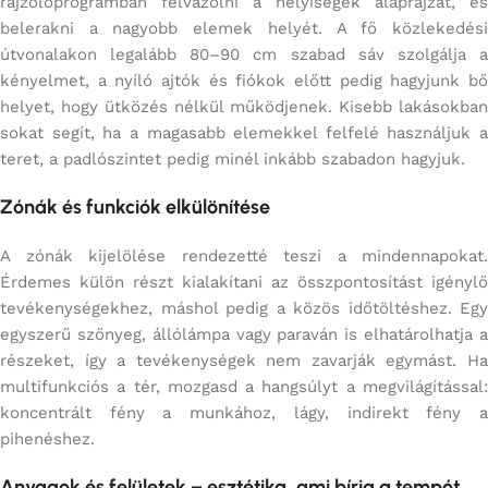
rajzolóprogramban felvázolni a helyiségek alaprajzát, és
belerakni a nagyobb elemek helyét. A fő közlekedési
útvonalakon legalább 80–90 cm szabad sáv szolgálja a
kényelmet, a nyíló ajtók és fiókok előtt pedig hagyjunk bő
helyet, hogy ütközés nélkül működjenek. Kisebb lakásokban
sokat segít, ha a magasabb elemekkel felfelé használjuk a
teret, a padlószintet pedig minél inkább szabadon hagyjuk.
Zónák és funkciók elkülönítése
A zónák kijelölése rendezetté teszi a mindennapokat.
Érdemes külön részt kialakítani az összpontosítást igénylő
tevékenységekhez, máshol pedig a közös időtöltéshez. Egy
egyszerű szőnyeg, állólámpa vagy paraván is elhatárolhatja a
részeket, így a tevékenységek nem zavarják egymást. Ha
multifunkciós a tér, mozgasd a hangsúlyt a megvilágítással:
koncentrált fény a munkához, lágy, indirekt fény a
pihenéshez.
Anyagok és felületek – esztétika, ami bírja a tempót