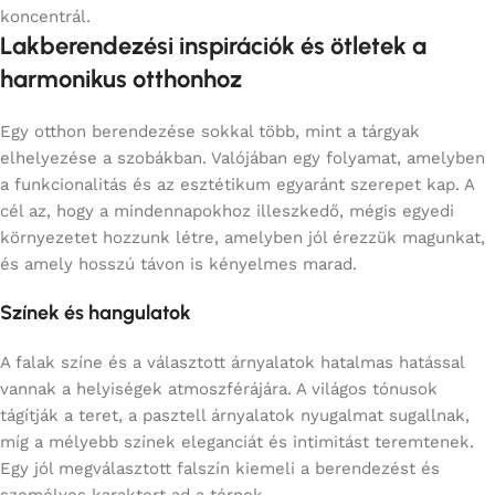
koncentrál.
Lakberendezési inspirációk és ötletek a
harmonikus otthonhoz
Egy otthon berendezése sokkal több, mint a tárgyak
elhelyezése a szobákban. Valójában egy folyamat, amelyben
a funkcionalitás és az esztétikum egyaránt szerepet kap. A
cél az, hogy a mindennapokhoz illeszkedő, mégis egyedi
környezetet hozzunk létre, amelyben jól érezzük magunkat,
és amely hosszú távon is kényelmes marad.
Színek és hangulatok
A falak színe és a választott árnyalatok hatalmas hatással
vannak a helyiségek atmoszférájára. A világos tónusok
tágítják a teret, a pasztell árnyalatok nyugalmat sugallnak,
míg a mélyebb színek eleganciát és intimitást teremtenek.
Egy jól megválasztott falszín kiemeli a berendezést és
személyes karaktert ad a térnek.