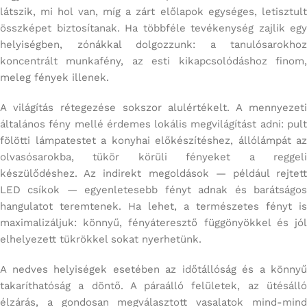
látszik, mi hol van, míg a zárt előlapok egységes, letisztult
összképet biztosítanak. Ha többféle tevékenység zajlik egy
helyiségben, zónákkal dolgozzunk: a tanulósarokhoz
koncentrált munkafény, az esti kikapcsolódáshoz finom,
meleg fények illenek.
A világítás rétegezése sokszor alulértékelt. A mennyezeti
általános fény mellé érdemes lokális megvilágítást adni: pult
fölötti lámpatestet a konyhai előkészítéshez, állólámpát az
olvasósarokba, tükör körüli fényeket a reggeli
készülődéshez. Az indirekt megoldások — például rejtett
LED csíkok — egyenletesebb fényt adnak és barátságos
hangulatot teremtenek. Ha lehet, a természetes fényt is
maximalizáljuk: könnyű, fényáteresztő függönyökkel és jól
elhelyezett tükrökkel sokat nyerhetünk.
A nedves helyiségek esetében az időtállóság és a könnyű
takaríthatóság a döntő. A páraálló felületek, az ütésálló
élzárás, a gondosan megválasztott vasalatok mind-mind