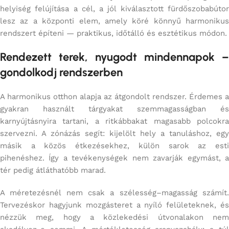
helyiség felújítása a cél, a jól kiválasztott fürdőszobabútor
lesz az a központi elem, amely köré könnyű harmonikus
rendszert építeni — praktikus, időtálló és esztétikus módon.
Rendezett terek, nyugodt mindennapok –
gondolkodj rendszerben
A harmonikus otthon alapja az átgondolt rendszer. Érdemes a
gyakran használt tárgyakat szemmagasságban és
karnyújtásnyira tartani, a ritkábbakat magasabb polcokra
szervezni. A zónázás segít: kijelölt hely a tanuláshoz, egy
másik a közös étkezésekhez, külön sarok az esti
pihenéshez. Így a tevékenységek nem zavarják egymást, a
tér pedig átláthatóbb marad.
A méretezésnél nem csak a szélesség–magasság számít.
Tervezéskor hagyjunk mozgásteret a nyíló felületeknek, és
nézzük meg, hogy a közlekedési útvonalakon nem