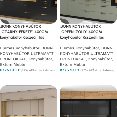
.BONN KONYHABÚTOR
.BONN KONYHABÚTOR
„CZARNY-FEKETE” 400CM
„GREEN-ZÖLD” 400CM
konyhabútor összeállítás
konyhabútor összeállítás
Elemes Konyhabútor
,
BONN
Elemes Konyhabútor
,
BONN
KONYHABÚTOR ULTRAMATT
KONYHABÚTOR ULTRAMATT
FRONTOKKAL
,
Konyhabútor
,
FRONTOKKAL
,
Konyhabútor
,
Extom Meble
Extom Meble
877570
Ft
877570
Ft
(27% ÁFÁ-t tartalmaz)
(27% ÁFÁ-t tartalmaz)
Opciók választása
Opciók választása