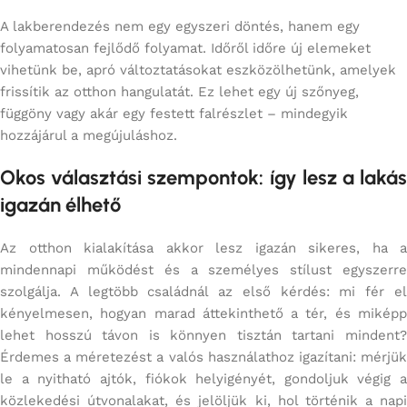
A lakberendezés nem egy egyszeri döntés, hanem egy
folyamatosan fejlődő folyamat. Időről időre új elemeket
vihetünk be, apró változtatásokat eszközölhetünk, amelyek
frissítik az otthon hangulatát. Ez lehet egy új szőnyeg,
függöny vagy akár egy festett falrészlet – mindegyik
hozzájárul a megújuláshoz.
Okos választási szempontok: így lesz a lakás
igazán élhető
Az otthon kialakítása akkor lesz igazán sikeres, ha a
mindennapi működést és a személyes stílust egyszerre
szolgálja. A legtöbb családnál az első kérdés: mi fér el
kényelmesen, hogyan marad áttekinthető a tér, és miképp
lehet hosszú távon is könnyen tisztán tartani mindent?
Érdemes a méretezést a valós használathoz igazítani: mérjük
le a nyitható ajtók, fiókok helyigényét, gondoljuk végig a
közlekedési útvonalakat, és jelöljük ki, hol történik a napi