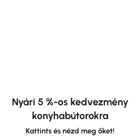
Kárpitozott Bútor
Hálószoba Bútor
Nyári 5 %-os kedvezmény
konyhabútorokra
Kattints és nézd meg őket!
Konyhabútor