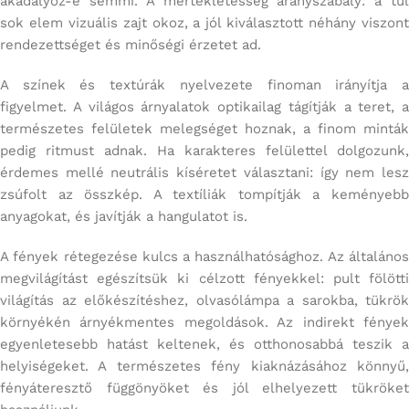
akadályoz-e semmi. A mértékletesség aranyszabály: a túl
sok elem vizuális zajt okoz, a jól kiválasztott néhány viszont
rendezettséget és minőségi érzetet ad.
A színek és textúrák nyelvezete finoman irányítja a
figyelmet. A világos árnyalatok optikailag tágítják a teret, a
természetes felületek melegséget hoznak, a finom minták
pedig ritmust adnak. Ha karakteres felülettel dolgozunk,
érdemes mellé neutrális kíséretet választani: így nem lesz
zsúfolt az összkép. A textíliák tompítják a keményebb
anyagokat, és javítják a hangulatot is.
A fények rétegezése kulcs a használhatósághoz. Az általános
megvilágítást egészítsük ki célzott fényekkel: pult fölötti
világítás az előkészítéshez, olvasólámpa a sarokba, tükrök
környékén árnyékmentes megoldások. Az indirekt fények
egyenletesebb hatást keltenek, és otthonosabbá teszik a
helyiségeket. A természetes fény kiaknázásához könnyű,
fényáteresztő függönyöket és jól elhelyezett tükröket