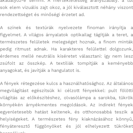
akadályoz-e semmi. A mértékletesség aranyszabály: a túl
sok elem vizuális zajt okoz, a jól kiválasztott néhány viszont
rendezettséget és minőségi érzetet ad.
A színek és textúrák nyelvezete finoman irányítja a
figyelmet. A világos árnyalatok optikailag tágítják a teret, a
természetes felületek melegséget hoznak, a finom minták
pedig ritmust adnak. Ha karakteres felülettel dolgozunk,
érdemes mellé neutrális kíséretet választani: így nem lesz
zsúfolt az összkép. A textíliák tompítják a keményebb
anyagokat, és javítják a hangulatot is.
A fények rétegezése kulcs a használhatósághoz. Az általános
megvilágítást egészítsük ki célzott fényekkel: pult fölötti
világítás az előkészítéshez, olvasólámpa a sarokba, tükrök
környékén árnyékmentes megoldások. Az indirekt fények
egyenletesebb hatást keltenek, és otthonosabbá teszik a
helyiségeket. A természetes fény kiaknázásához könnyű,
fényáteresztő függönyöket és jól elhelyezett tükröket