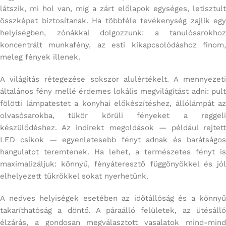
látszik, mi hol van, míg a zárt előlapok egységes, letisztult
összképet biztosítanak. Ha többféle tevékenység zajlik egy
helyiségben, zónákkal dolgozzunk: a tanulósarokhoz
koncentrált munkafény, az esti kikapcsolódáshoz finom,
meleg fények illenek.
A világítás rétegezése sokszor alulértékelt. A mennyezeti
általános fény mellé érdemes lokális megvilágítást adni: pult
fölötti lámpatestet a konyhai előkészítéshez, állólámpát az
olvasósarokba, tükör körüli fényeket a reggeli
készülődéshez. Az indirekt megoldások — például rejtett
LED csíkok — egyenletesebb fényt adnak és barátságos
hangulatot teremtenek. Ha lehet, a természetes fényt is
maximalizáljuk: könnyű, fényáteresztő függönyökkel és jól
elhelyezett tükrökkel sokat nyerhetünk.
A nedves helyiségek esetében az időtállóság és a könnyű
takaríthatóság a döntő. A páraálló felületek, az ütésálló
élzárás, a gondosan megválasztott vasalatok mind-mind