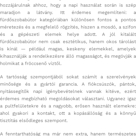
hozzájárulnak ahhoz, hogy a napi használat során is szép
maradjon a látvány. Itt érdemes megemlíteni: a
fürdőszobabútor kategóriában különösen fontos a pontos
méretezés és a megfelelő rögzítés, hiszen a mosdó, a szifon
és a gépészeti elemek helye adott. A jól kitalált
fürdőszobabútor nem csak esztétikus, hanem okos tárolást
is kínál — például magas, keskeny elemekkel, amelyek
kihasználják a rendelkezésre álló magasságot, és megóvják a
holmikat a fröccsenő víztől.
A tartósság szempontjából sokat számít a szerelvények
minősége és a gyártói garancia. A fiókcsúszók, pántok,
nyitássegítők napi igénybevételnek vannak kitéve, ezért
érdemes megbízható megoldásokat választani. Ugyanez igaz
a pultfelületekre és a nagyobb, erősen használt elemekre:
ahol gyakori a kontakt, ott a kopásállóság és a könnyű
tisztítás elsődleges szempont.
A fenntarthatóság ma már nem extra, hanem természetes