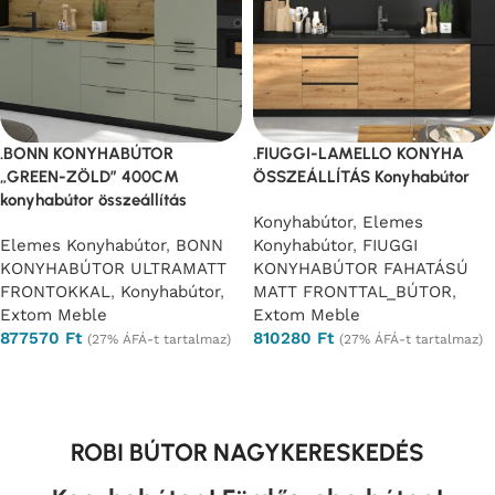
.BONN KONYHABÚTOR
.FIUGGI-LAMELLO KONYHA
„GREEN-ZÖLD” 400CM
ÖSSZEÁLLÍTÁS Konyhabútor
konyhabútor összeállítás
Konyhabútor
,
Elemes
Elemes Konyhabútor
,
BONN
Konyhabútor
,
FIUGGI
KONYHABÚTOR ULTRAMATT
KONYHABÚTOR FAHATÁSÚ
FRONTOKKAL
,
Konyhabútor
,
MATT FRONTTAL_BÚTOR
,
Extom Meble
Extom Meble
877570
Ft
810280
Ft
(27% ÁFÁ-t tartalmaz)
(27% ÁFÁ-t tartalmaz)
Opciók választása
Opciók választása
ROBI BÚTOR NAGYKERESKEDÉS