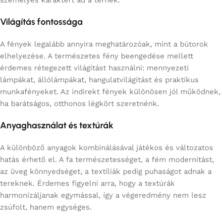
Világítás fontossága
A fények legalább annyira meghatározóak, mint a bútorok
elhelyezése. A természetes fény beengedése mellett
érdemes rétegezett világítást használni: mennyezeti
lámpákat, állólámpákat, hangulatvilágítást és praktikus
munkafényeket. Az indirekt fények különösen jól működnek,
ha barátságos, otthonos légkört szeretnénk.
Anyaghasználat és textúrák
A különböző anyagok kombinálásával játékos és változatos
hatás érhető el. A fa természetességet, a fém modernitást,
az üveg könnyedséget, a textíliák pedig puhaságot adnak a
tereknek. Érdemes figyelni arra, hogy a textúrák
harmonizáljanak egymással, így a végeredmény nem lesz
zsúfolt, hanem egységes.