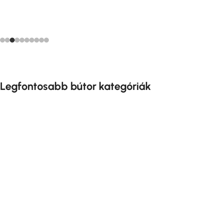
Legfontosabb bútor kategóriák
Szekrény Bútor
Fürdőszoba Bútor