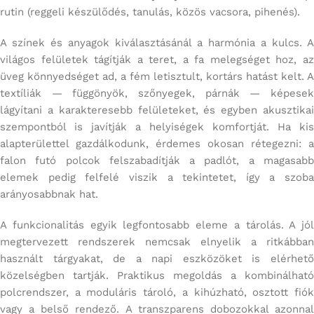
rutin (reggeli készülődés, tanulás, közös vacsora, pihenés).
A színek és anyagok kiválasztásánál a harmónia a kulcs. A
világos felületek tágítják a teret, a fa melegséget hoz, az
üveg könnyedséget ad, a fém letisztult, kortárs hatást kelt. A
textíliák — függönyök, szőnyegek, párnák — képesek
lágyítani a karakteresebb felületeket, és egyben akusztikai
szempontból is javítják a helyiségek komfortját. Ha kis
alapterülettel gazdálkodunk, érdemes okosan rétegezni: a
falon futó polcok felszabadítják a padlót, a magasabb
elemek pedig felfelé viszik a tekintetet, így a szoba
arányosabbnak hat.
A funkcionalitás egyik legfontosabb eleme a tárolás. A jól
megtervezett rendszerek nemcsak elnyelik a ritkábban
használt tárgyakat, de a napi eszközöket is elérhető
közelségben tartják. Praktikus megoldás a kombinálható
polcrendszer, a moduláris tároló, a kihúzható, osztott fiók
vagy a belső rendező. A transzparens dobozokkal azonnal