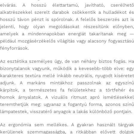
elvárás. A hosszú élettartamú, javítható, cserélhető
alkatrészekkel szerelt darabok csökkentik a hulladékot és
hosszú távon pénzt is spórolnak. A felelős beszerzés azt is
jelenti, hogy olyan megoldásokat részesítünk előnyben,
amelyek a mindennapokban energiát takarítanak meg —
például mozgásérzékelős világítás vagy alacsony fogyasztású
fényforrások.
Az esztétika személyes ügy, de van néhány biztos fogás. Ha
bizonytalanok vagyunk, működik a kevesebb-több elve: egy
karakteres textúra mellé inkább neutrális, nyugodt kíséretet
adjunk. A markáns mintákhoz passzolnak az egyszínű
kárpitok, a természetes fa felületekhez a törtfehér és
homok árnyalatok. A vizuális ritmust apró ismétlésekkel
teremthetjük meg: ugyanaz a fogantyú forma, azonos színű
lámpatestek, visszatérő anyagok a lakás különböző pontjain.
Az ergonómia sem mellékes. A gyakran használt tárgyak
kerüljenek szemmagasságba, a ritkábban elővett dolgok