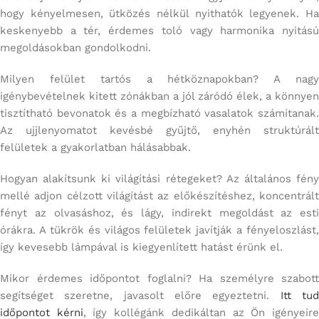
hogy kényelmesen, ütközés nélkül nyithatók legyenek. Ha
keskenyebb a tér, érdemes toló vagy harmonika nyitású
megoldásokban gondolkodni.
Milyen felület tartós a hétköznapokban? A nagy
igénybevételnek kitett zónákban a jól záródó élek, a könnyen
tisztítható bevonatok és a megbízható vasalatok számítanak.
Az ujjlenyomatot kevésbé gyűjtő, enyhén struktúrált
felületek a gyakorlatban hálásabbak.
Hogyan alakítsunk ki világítási rétegeket? Az általános fény
mellé adjon célzott világítást az előkészítéshez, koncentrált
fényt az olvasáshoz, és lágy, indirekt megoldást az esti
órákra. A tükrök és világos felületek javítják a fényeloszlást,
így kevesebb lámpával is kiegyenlített hatást érünk el.
Mikor érdemes időpontot foglalni? Ha személyre szabott
segítséget szeretne, javasolt előre egyeztetni.
Itt tu
időpontot kérni
, így kollégánk dedikáltan az Ön igényeir