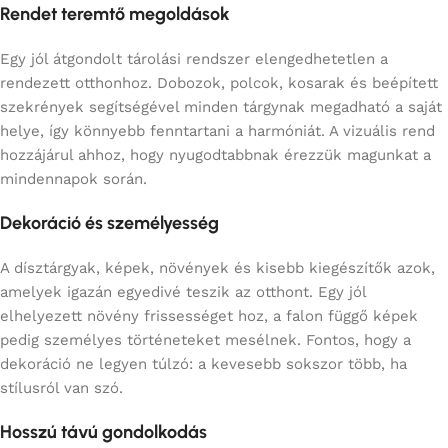
Rendet teremtő megoldások
Egy jól átgondolt tárolási rendszer elengedhetetlen a
rendezett otthonhoz. Dobozok, polcok, kosarak és beépített
szekrények segítségével minden tárgynak megadható a saját
helye, így könnyebb fenntartani a harmóniát. A vizuális rend
hozzájárul ahhoz, hogy nyugodtabbnak érezzük magunkat a
mindennapok során.
Dekoráció és személyesség
A dísztárgyak, képek, növények és kisebb kiegészítők azok,
amelyek igazán egyedivé teszik az otthont. Egy jól
elhelyezett növény frissességet hoz, a falon függő képek
pedig személyes történeteket mesélnek. Fontos, hogy a
dekoráció ne legyen túlzó: a kevesebb sokszor több, ha
stílusról van szó.
Hosszú távú gondolkodás