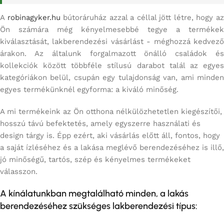
A
robinagyker.hu
bútoráruház azzal a céllal jött létre, hogy a
Ön számára még kényelmesebbé tegye a termékek
kiválasztását, lakberendezési vásárlást - méghozzá kedvező
árakon. Az általunk forgalmazott önálló családok és
kollekciók között többféle stílusú darabot talál az egyes
kategóriákon belül, csupán egy tulajdonság van, ami minden
egyes termékünknél egyforma: a kiváló minőség.
A mi termékeink az Ön otthona nélkülözhetetlen kiegészítői,
hosszú távú befektetés, amely egyszerre használati és
design tárgy is. Épp ezért, aki vásárlás előtt áll, fontos, hogy
a saját ízléséhez és a lakása meglévő berendezéséhez is illő,
jó minőségű, tartós, szép és kényelmes termékeket
válasszon.
A kínálatunkban megtalálható minden, a lakás
berendezéséhez szükséges lakberendezési típus: