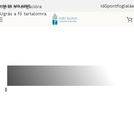
Időpontfoglalás
Ugrás a navigációra
+36 20 463 4097
Ugrás a fő tartalomra
ONYHABÚTOR
PESCARA
Már 982
000 Ft-tól
Mutasd