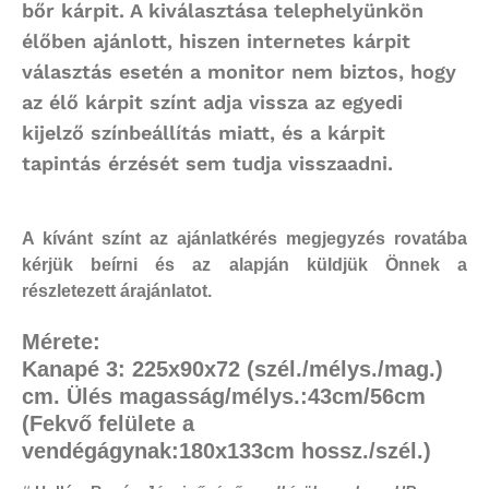
bőr kárpit. A kiválasztása telephelyünkön
élőben ajánlott, hiszen internetes kárpit
választás esetén a monitor nem biztos, hogy
az élő kárpit színt adja vissza az egyedi
kijelző színbeállítás miatt, és a kárpit
tapintás érzését sem tudja visszaadni.
A kívánt színt az ajánlatkérés megjegyzés rovatába
kérjük beírni és az alapján küldjük Önnek a
részletezett árajánlatot.
Mérete:
Kanapé 3:
225x90x72 (szél./mélys./mag.)
cm. Ülés magasság/mélys.:43cm/56cm
(Fekvő felülete a
vendégágynak:180x133cm hossz./szél.)