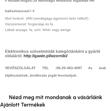
# Hullám Rugós-
Jó minőségű rendkívül rugalmas HR
habszivaccsal-
! #
Alvó funkció: VAN (vendégágy-ágynemű tartó nélkül!)
Vázszerkezet: forgácslap és fa,
Lábak anyaga: fa, szín: fehér vagy wenge
Elektronikus szövetminták kategóriánként a gyártó
oldaláról:
http://gawin.pl/wzorniki/
VEVŐSZOLGÁLAT TEL :06-20-463-4097 Az árak
tájékoztatóak, árváltozás jogát fenntartjuk.
Nézd meg mit mondanak a vásárlóink
Ajánlott Termékek