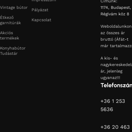
Címünk:
Vintage bútor
1174, Budapest,
Pályázat
Régivám köz 8
Étkező
Kapcsolat
garnitúrák
Weboldalunkon
Akciós
az összes ár
termékek
bruttó (Áfát-t
már tartalmazz
Konyhabútor
Tudástár
A kis- és
nagykereskedel
ár, jelenleg
ugyanaz!!!
Telefonszá
+36 1 253
5636
+36 20 463