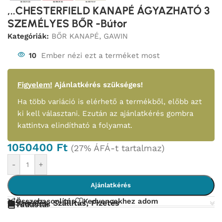
,..CHESTERFIELD KANAPÉ ÁGYAZHATÓ 3
SZEMÉLYES BŐR -Bútor
Kategóriák:
BŐR KANAPÉ
,
GAWIN
10
Ember nézi ezt a terméket most
Figyelem!
Ajánlatkérés szükséges!
Ha több variáció is elérhető a termékből, előbb azt
ki kell választani. Ezután az ajánlatkérés gombra
kattintva elindítható a folyamat.
1050400
Ft
(27% ÁFÁ-t tartalmaz)
-
+
Ajánlatkérés
Összehasonlítás
Kedvencekhez adom
Szerelés, Szállítás, Fizetés
Tudástár