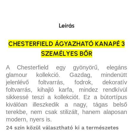
Leírás
CHESTERFIELD ÁGYAZHATÓ KANAPÉ 3
SZEMÉLYES BŐR
A Chesterfield egy gyönyörű, elegáns
glamour kollekció.
Gazdag, mindenütt
jelenlévő foltvarrás, fodrok, dekoratív
foltvarrás, kihajló karfa, mindez rendkívül
sikkessé teszi a kollekciót.
Ez a bútortípus
kiválóan illeszkedik a nagy, tágas belső
terekbe, nem csak stilizált, hanem alaposan
modern, nyers is.
24 szín közül választható ki a természetes