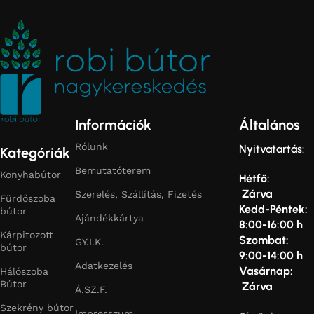
Információk
Általános
Rólunk
Nyitvatartás:
Kategóriák
Bemutatóterem
Konyhabútor
Hétfő:
Zárva
Szerelés, Szállítás, Fizetés
Fürdőszoba
Kedd-Péntek:
bútor
Ajándékkártya
8:00-16:00 h
Kárpitozott
Szombat:
GY.I.K.
bútor
9:00-14:00 h
Adatkezelés
Vasárnap:
Hálószoba
Bútor
Zárva
Á.SZ.F.
Szekrény bútor
Impresszum