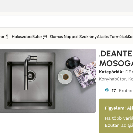
tor
Hálószoba Bútor
Elemes Nappali Szekrény
Akciós Termékek
Ko
E OLFATO ZPO_D10B MOSOGATÓTÁLCA
.DEANTE
MOSOGA
Kategóriák:
DE
Konyhabútor
,
K
17
Ember 
Figyelem!
Ajá
Ha több variá
Ezután az aj