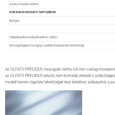
A kész furatok száma
KONYHAI MOSOGATÓ TARTOZÉKOK
Befejez
Helytakarékos helytakarékos szifon
Mosogatógép/mosógép csatlakoztatásának lehetősége
Az OLFATO PRECIOUS mosogató tartós, 0,8 mm vastag rozsdamentes ac
az OLFATO PRECIOUS készül, nem korrodál, ellenáll a szélsőséges 
modell három rögzítési lehetőséget tesz lehetővé: süllyesztve, a pul