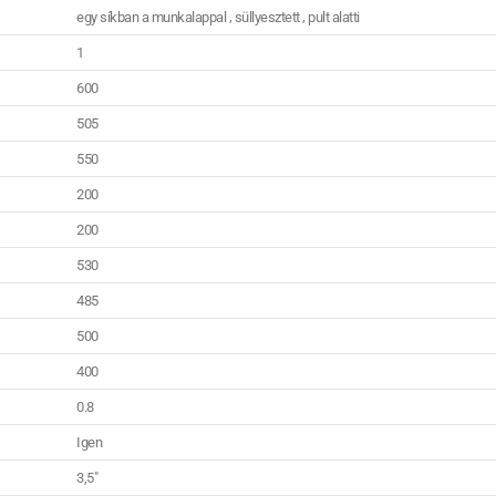
,
,
egy síkban a munkalappal
süllyesztett
pult alatti
1
600
505
550
200
200
530
485
500
400
0.8
Igen
3,5"