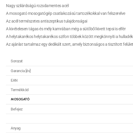
Nagy szilárdságú rozsdamentes acél
A mosogató mosogatógép csatlakozású tartozékokkal van felszerelve
Az acél természetes antiszeptikus tulajdonságai
A kivételesen tágas és mély kamrában még a sütőből kivett tepsi is elfér
A helytakarékos helytakarékos szifon többek között megkönnyíti a hulladék
Az ajánlat tartalmaz egy dedikált szert, amely biztonságos a tisztított felül
Sorozat
Garancia [év]
EAN
Termékkód
MOSOGATÓ
Befejez
Anyag