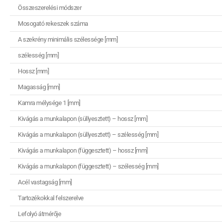
Összeszerelési módszer
Mosogató rekeszek száma
A szekrény minimális szélessége [mm]
szélesség [mm]
Hossz [mm]
Magasság [mm]
Kamra mélysége 1 [mm]
Kivágás a munkalapon (süllyesztett) – hossz [mm]
Kivágás a munkalapon (süllyesztett) – szélesség [mm]
Kivágás a munkalapon (függesztett) – hossz [mm]
Kivágás a munkalapon (függesztett) – szélesség [mm]
Acél vastagság [mm]
Tartozékokkal felszerelve
Lefolyó átmérője