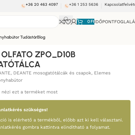
+36 20 463 4097
+36 1 253 5636
Kapcsolatfelvét
0
Ft
IDŐPONTFOGLAL
nyhabútor Tudástár
Blog
 OLFATO ZPO_D10B
TÓTÁLCA
ANTE
,
DEANTE mosogatótálcák és csapok
,
Elemes
onyhabútor
nézi ezt a terméket most
nlatkérés szükséges!
ció is elérhető a termékből, előbb azt ki kell választani.
ánlatkérés gombra kattintva elindítható a folyamat.