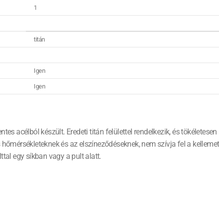
1
titán
Igen
Igen
élból készült. Eredeti titán felülettel rendelkezik, és tökéletesen i
hőmérsékleteknek és az elszíneződéseknek, nem szívja fel a kellemetl
ttal egy síkban vagy a pult alatt.