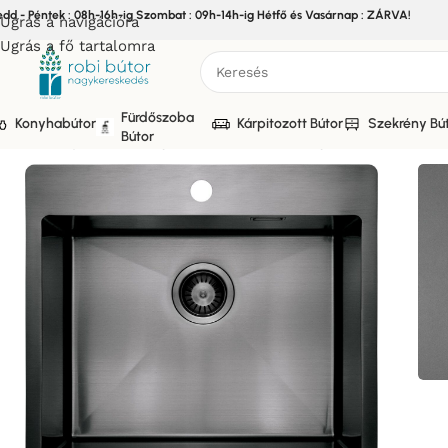
edd - Péntek : 08h-16h-ig Szombat : 09h-14h-ig Hétfő és Vasárnap : ZÁRVA!
Ugrás a navigációra
Ugrás a fő tartalomra
Fürdőszoba
Konyhabútor
Kárpitozott Bútor
Szekrény Bú
Bútor
Kezdőlap
/
Bútor
/
Konyhabútor
/
Elemes Konyhabútor
/
.DEANT