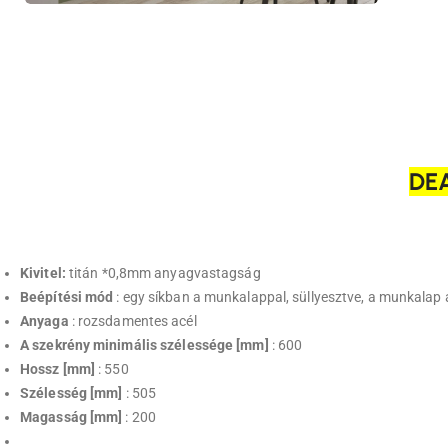
DE
Kivitel:
titán
*0,8mm anyagvastagság
Beépítési mód
: egy síkban a munkalappal, süllyesztve, a munkalap 
Anyaga
: rozsdamentes acél
A szekrény minimális szélessége [mm]
: 600
Hossz [mm]
: 550
Szélesség [mm]
: 505
Magasság [mm]
: 200