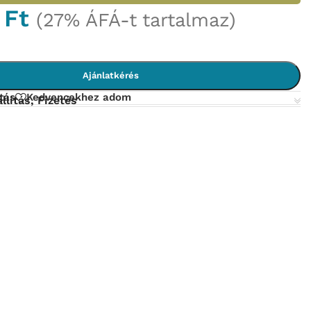
0
Ft
(27% ÁFÁ-t tartalmaz)
Ajánlatkérés
tás
Kedvencekhez adom
llítás, Fizetés