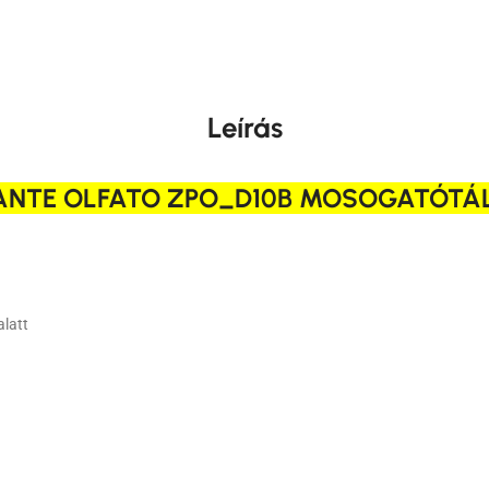
Leírás
ANTE OLFATO ZPO_D10B MOSOGATÓTÁ
alatt