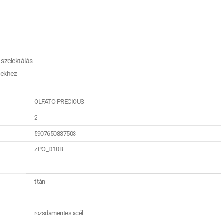
 szelektálás
etekhez
OLFATO PRECIOUS
2
5907650837503
ZPO_D10B
titán
rozsdamentes acél