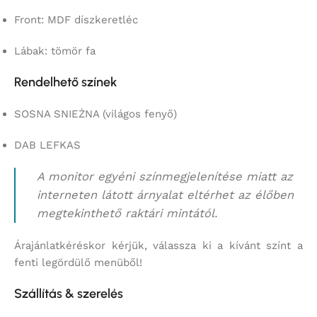
Front: MDF díszkeretléc
Lábak: tömör fa
Rendelhető színek
SOSNA SNIEŻNA (világos fenyő)
DAB LEFKAS
A monitor egyéni színmegjelenítése miatt az
interneten látott árnyalat eltérhet az élőben
megtekinthető raktári mintától.
Árajánlatkéréskor kérjük, válassza ki a kívánt színt a
fenti legördülő menüből!
Szállítás & szerelés