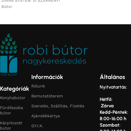
DIANA SYSTEM 10 SZEKRÉNY-
Bútor
Információk
Általános
Rólunk
Nyitvatartás:
Kategóriák
Bemutatóterem
Konyhabútor
Hétfő:
Zárva
Szerelés, Szállítás, Fizetés
Fürdőszoba
Kedd-Péntek:
bútor
Ajándékkártya
8:00-16:00 h
Kárpitozott
Szombat:
GY.I.K.
bútor