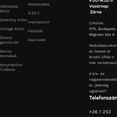
9:00-14:00 h
Adatkezelés
Vasárnap:
Hálószoba
Bútor
Zárva
Á.SZ.F.
Szekrény bútor
Impresszum
Címünk:
Vintage bútor
1174, Budapest,
Pályázat
Régivám köz 8
Étkező
Kapcsolat
garnitúrák
Weboldalunkon
Akciós
az összes ár
termékek
bruttó (Áfát-t
már tartalmazz
Konyhabútor
Tudástár
A kis- és
nagykereskedel
ár, jelenleg
ugyanaz!!!
Telefonszá
+36 1 253