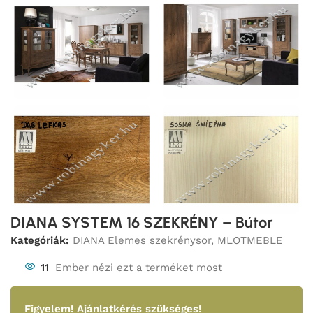
DIANA SYSTEM 16 SZEKRÉNY – Bútor
Kategóriák:
DIANA Elemes szekrénysor
,
MLOTMEBLE
11
Ember nézi ezt a terméket most
Figyelem!
Ajánlatkérés szükséges!