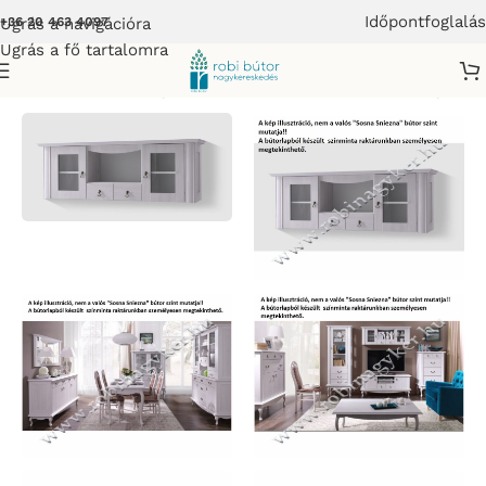
Időpontfoglalás
Ugrás a navigációra
+36 20 463 4097
Ugrás a fő tartalomra
pali Elemes Szekrénysor-Bútor
/
DIANA Elemes szekrénysor