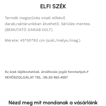
ELFI SZÉK
Termék megszűnés miatt elfekvő
darab,raktárunkban átvehető. Sérülés mentes.
(BEMUTATÓ DARAB VOLT)
Mérete: 45*50*93 cm (szél./mélys./mag.)
Az árak tájékoztatóak, árváltozás jogát fenntartjuk.#
VEVŐSZOLGÁLAT TEL :06-20-463-4097
Nézd meg mit mondanak a vásárlóink