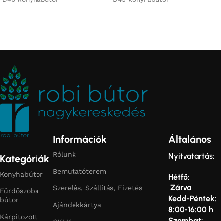
Információk
Általános
Rólunk
Nyitvatartás:
Kategóriák
Bemutatóterem
Konyhabútor
Hétfő:
Zárva
Szerelés, Szállítás, Fizetés
Fürdőszoba
Kedd-Péntek:
bútor
Ajándékkártya
8:00-16:00 h
Kárpitozott
Szombat: