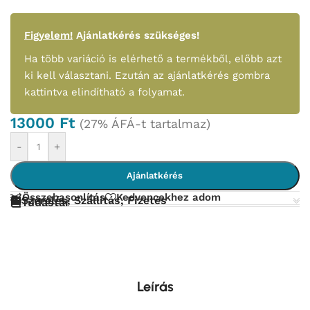
Figyelem!
Ajánlatkérés szükséges!
Ha több variáció is elérhető a termékből, előbb azt
ki kell választani. Ezután az ajánlatkérés gombra
kattintva elindítható a folyamat.
13000
Ft
(27% ÁFÁ-t tartalmaz)
-
+
Ajánlatkérés
Összehasonlítás
Kedvencekhez adom
Szerelés, Szállítás, Fizetés
Tudástár
Leírás