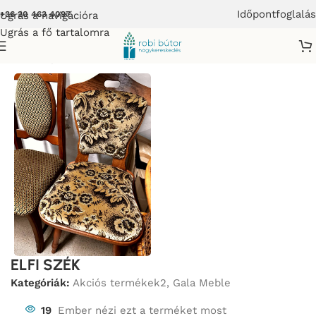
Időpontfoglalás
Ugrás a navigációra
+36 20 463 4097
Ugrás a fő tartalomra
Kezdőlap
/
Bútor
/
Akciós termékek2
ELFI SZÉK
Kategóriák:
Akciós termékek2
,
Gala Meble
19
Ember nézi ezt a terméket most