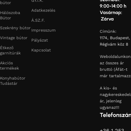
GY.I.K.
bútor
9:00-14:00 h
Adatkezelés
Vasárnap:
Hálószoba
Bútor
Zárva
Á.SZ.F.
Szekrény bútor
Impresszum
Címünk:
Vintage bútor
1174, Budapest,
Pályázat
Régivám köz 8
Étkező
Kapcsolat
garnitúrák
Weboldalunkon
Akciós
az összes ár
termékek
bruttó (Áfát-t
már tartalmazz
Konyhabútor
Tudástár
A kis- és
nagykereskedel
ár, jelenleg
ugyanaz!!!
Telefonszá
+36 1 253