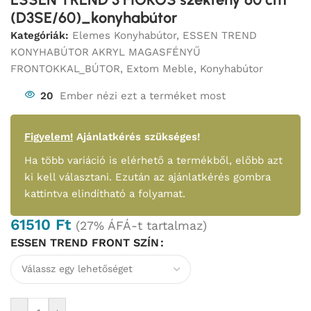
(D3SE/60)_konyhabútor
Kategóriák:
Elemes Konyhabútor
,
ESSEN TREND
KONYHABÚTOR AKRYL MAGASFÉNYŰ
FRONTOKKAL_BÚTOR
,
Extom Meble
,
Konyhabútor
20
Ember nézi ezt a terméket most
Figyelem!
Ajánlatkérés szükséges!
Ha több variáció is elérhető a termékből, előbb azt
ki kell választani. Ezután az ajánlatkérés gombra
kattintva elindítható a folyamat.
61510
Ft
(27% ÁFÁ-t tartalmaz)
ESSEN TREND FRONT SZÍN