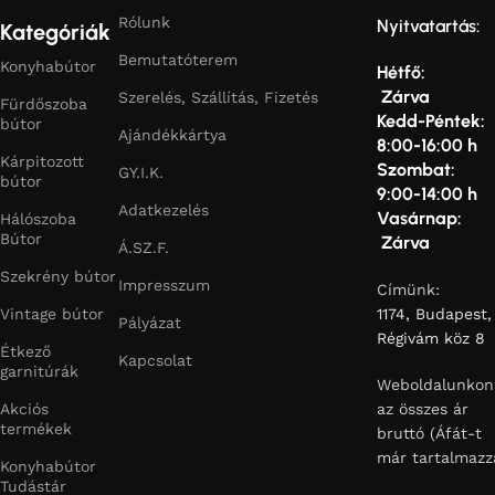
Rólunk
Nyitvatartás:
Kategóriák
Bemutatóterem
Konyhabútor
Hétfő:
Zárva
Szerelés, Szállítás, Fizetés
Fürdőszoba
Kedd-Péntek:
bútor
Ajándékkártya
8:00-16:00 h
Kárpitozott
Szombat:
GY.I.K.
bútor
9:00-14:00 h
Adatkezelés
Vasárnap:
Hálószoba
Bútor
Zárva
Á.SZ.F.
Szekrény bútor
Impresszum
Címünk:
Vintage bútor
1174, Budapest,
Pályázat
Régivám köz 8
Étkező
Kapcsolat
garnitúrák
Weboldalunkon
Akciós
az összes ár
termékek
bruttó (Áfát-t
már tartalmazz
Konyhabútor
Tudástár