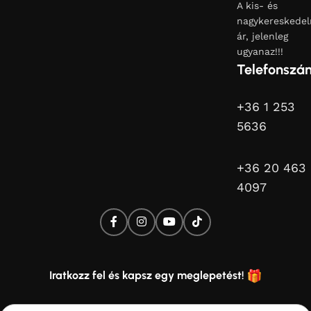
A kis- és
nagykereskedel
ár, jelenleg
ugyanaz!!!
Telefonszá
+36 1 253
5636
+36 20 463
4097
Iratkozz fel és kapsz egy meglepetést!