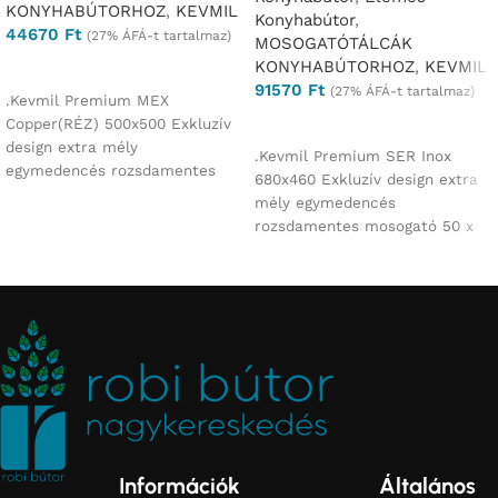
KONYHABÚTORHOZ
,
KEVMIL
Konyhabútor
,
44670
Ft
(27% ÁFÁ-t tartalmaz)
MOSOGATÓTÁLCÁK
KONYHABÚTORHOZ
,
KEVMIL
Ajánlatkérés
91570
Ft
(27% ÁFÁ-t tartalmaz)
.Kevmil Premium MEX
Copper(RÉZ) 500x500 Exkluzív
Ajánlatkérés
design extra mély
.Kevmil Premium SER Inox
egymedencés rozsdamentes
680x460 Exkluzív design extra
mosogató 50 x 50 x 23 cm
mély egymedencés
Munkalapba
rozsdamentes mosogató 50 x
50 x 23 cm Munkalapba vágós
Információk
Általános