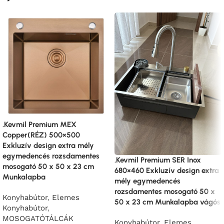
.Kevmil Premium MEX
Copper(RÉZ) 500×500
Exkluzív design extra mély
egymedencés rozsdamentes
.Kevmil Premium SER Inox
mosogató 50 x 50 x 23 cm
680×460 Exkluzív design extra
Munkalapba
mély egymedencés
rozsdamentes mosogató 50 x
Konyhabútor
,
Elemes
50 x 23 cm Munkalapba vágós
Konyhabútor
,
MOSOGATÓTÁLCÁK
Konyhabútor
,
Elemes