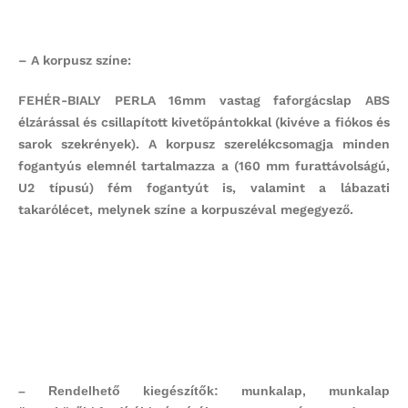
– A korpusz színe:
FEHÉR-BIALY PERLA 16mm vastag faforgácslap ABS
élzárással és csillapított kivetőpántokkal (kivéve a fiókos és
sarok szekrények). A korpusz szerelékcsomagja minden
fogantyús elemnél tartalmazza a (160 mm furattávolságú,
U2 típusú) fém fogantyút is, valamint a lábazati
takarólécet, melynek színe a korpuszéval megegyező.
– Rendelhető kiegészítők:
munkalap, munkalap