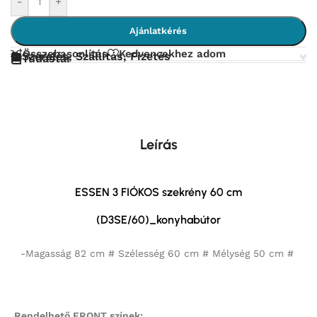
-
+
Ajánlatkérés
Összehasonlítás
Kedvencekhez adom
Szerelés, Szállítás, Fizetés
Tudástár
Leírás
ESSEN 3 FIÓKOS szekrény 60 cm
(D3SE/60)_konyhabútor
-Magasság 82 cm # Szélesség 60 cm # Mélység 50 cm #
Rendelhető FRONT színek: