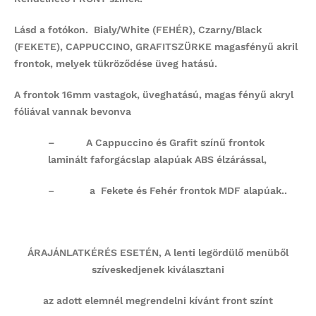
Lásd a fotókon. Bialy/White (FEHÉR), Czarny/Black
(FEKETE), CAPPUCCINO, GRAFITSZÜRKE magasfényű akril
frontok, melyek tükröződése üveg hatású.
A frontok 16mm vastagok, üveghatású, magas fényű akryl
fóliával vannak bevonva
–
A Cappuccino és Grafit színű frontok
laminált faforgácslap alapúak ABS élzárással,
–
a Fekete és Fehér frontok MDF alapúak..
ÁRAJÁNLATKÉRÉS ESETÉN, A lenti legördülő menüből
szíveskedjenek kiválasztani
az adott elemnél megrendelni kívánt front színt