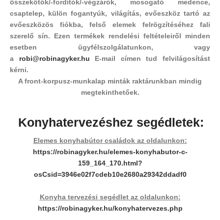
összekötők/-fordítók/-végzárók, mosogató medence,
csaptelep, külön fogantyúk, világítás, evőeszköz tartó az
evőeszközös fiókba, felső elemek felrögzítéséhez fali
szerelő sín. Ezen termékek rendelési feltételeiről minden
esetben ügyfélszolgálatunkon, vagy
a
robi@robinagyker.hu
E-mail címen tud felvilágosítást
kérni.
A front-korpusz-munkalap minták raktárunkban mindig
megtekinthetőek.
Konyhatervezéshez segédletek:
Elemes konyhabútor családok az oldalunkon:
https://robinagyker.hu/elemes-konyhabutor-c-
159_164_170.html?
osCsid=3946e02f7cdeb10e2680a29342ddadf0
Konyha tervezési segédlet az oldalunkon:
https://robinagyker.hu/
konyhatervezes.php