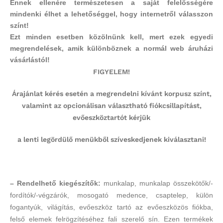
Ennek ellenére természetesen a saját felelősségére
mindenki élhet a lehetőséggel, hogy internetről válasszon
színt!
Ezt minden esetben közölnünk kell, mert
ezek egyedi
megrendelések, amik különböznek a normál web áruházi
vásárlástól
!
FIGYELEM!
Árajánlat kérés esetén a megrendelni kívánt korpusz színt,
valamint az opcionálisan választható fiókcsillapítást,
evőeszköztartót kérjük
a lenti legördülő menükből szíveskedjenek
kiválasztani
!
– Rendelhető kiegészítők:
munkalap, munkalap összekötők/-
fordítók/-végzárók, mosogató medence, csaptelep, külön
fogantyúk, világítás, evőeszköz tartó az evőeszközös fiókba,
felső elemek felrögzítéséhez fali szerelő sín. Ezen termékek