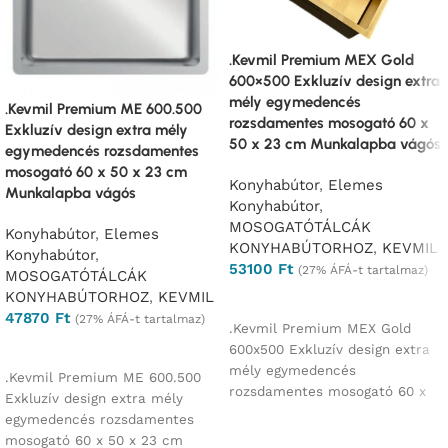
.Kevmil Premium MEX Gold
600×500 Exkluzív design extra
mély egymedencés
.Kevmil Premium ME 600.500
rozsdamentes mosogató 60 x
Exkluzív design extra mély
50 x 23 cm Munkalapba vágós
egymedencés rozsdamentes
mosogató 60 x 50 x 23 cm
Konyhabútor
,
Elemes
Munkalapba vágós
Konyhabútor
,
MOSOGATÓTÁLCÁK
Konyhabútor
,
Elemes
KONYHABÚTORHOZ
,
KEVMIL
Konyhabútor
,
53100
Ft
(27% ÁFÁ-t tartalmaz)
MOSOGATÓTÁLCÁK
KONYHABÚTORHOZ
,
KEVMIL
Ajánlatkérés
47870
Ft
(27% ÁFÁ-t tartalmaz)
.Kevmil Premium MEX Gold
Ajánlatkérés
600x500 Exkluzív design extra
mély egymedencés
.Kevmil Premium ME 600.500
rozsdamentes mosogató 60 x
Exkluzív design extra mély
50 x 23 cm Munkalapba vágós
egymedencés rozsdamentes
mosogató 60 x 50 x 23 cm