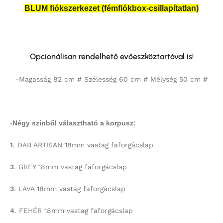
BLUM fiókszerkezet (fémfiókbox-csillapítatlan)
Opcionálisan rendelhető evőeszköztartóval is!
-Magasság 82 cm # Szélesség 60 cm # Mélység 50 cm #
-Négy színből választható a korpusz:
1
. DAB ARTISAN 18mm vastag faforgácslap
2
. GREY 18mm vastag faforgácslap
3
. LAVA 18mm vastag faforgácslap
4
. FEHÉR 18mm vastag faforgácslap