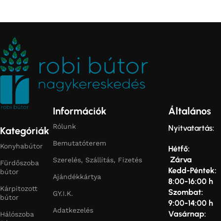
Munkalapba vágós
Információk
Általános
Rólunk
Nyitvatartás:
Kategóriák
Bemutatóterem
Konyhabútor
Hétfő:
Zárva
Szerelés, Szállítás, Fizetés
Fürdőszoba
Kedd-Péntek:
bútor
Ajándékkártya
8:00-16:00 h
Kárpitozott
Szombat:
GY.I.K.
bútor
9:00-14:00 h
Adatkezelés
Vasárnap:
Hálószoba