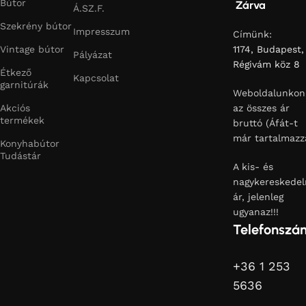
Bútor
Zárva
Á.SZ.F.
Szekrény bútor
Impresszum
Címünk:
Vintage bútor
1174, Budapest,
Pályázat
Régivám köz 8
Étkező
Kapcsolat
garnitúrák
Weboldalunkon
Akciós
az összes ár
termékek
bruttó (Áfát-t
már tartalmazz
Konyhabútor
Tudástár
A kis- és
nagykereskedel
ár, jelenleg
ugyanaz!!!
Telefonszá
+36 1 253
5636