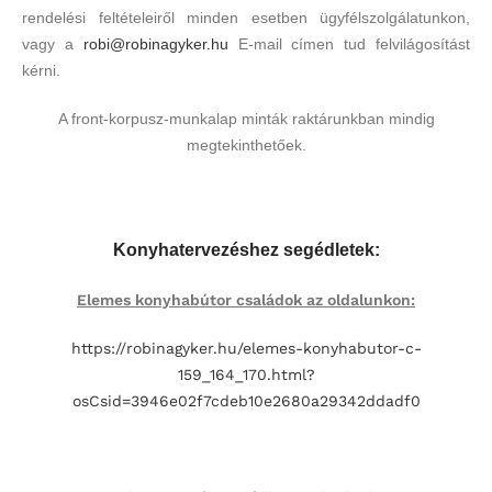
rendelési feltételeiről minden esetben ügyfélszolgálatunkon,
vagy a
robi@robinagyker.hu
E-mail címen tud felvilágosítást
kérni.
A front-korpusz-munkalap minták raktárunkban mindig
megtekinthetőek.
Konyhatervezéshez segédletek:
Elemes konyhabútor családok az oldalunkon:
https://robinagyker.hu/elemes-konyhabutor-c-
159_164_170.html?
osCsid=3946e02f7cdeb10e2680a29342ddadf0