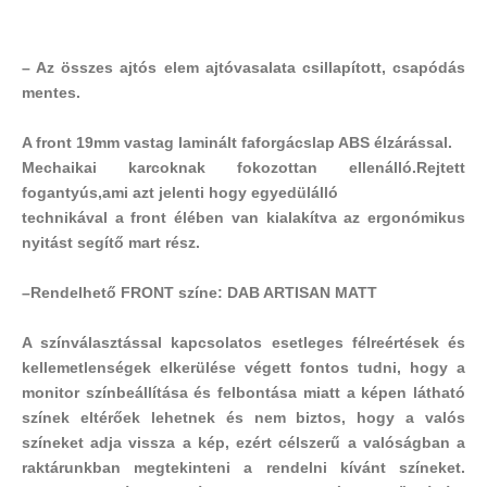
– Az összes ajtós elem ajtóvasalata csillapított, csapódás
mentes.
A front 19mm vastag laminált faforgácslap ABS élzárással.
Mechaikai karcoknak fokozottan ellenálló.Rejtett
fogantyús,ami azt jelenti hogy egyedülálló
technikával
a front élében van kialakítva az ergonómikus
nyitást segítő mart rész.
–
Rendelhető FRONT színe: DAB ARTISAN MATT
A színválasztással kapcsolatos esetleges félreértések és
kellemetlenségek elkerülése végett fontos tudni, hogy a
monitor színbeállítása és felbontása miatt a képen látható
színek eltérőek lehetnek és nem biztos, hogy a valós
színeket adja vissza a kép, ezért célszerű a valóságban a
raktárunkban megtekinteni a rendelni kívánt színeket.