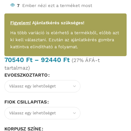
7
Ember nézi ezt a terméket most
Figyelem!
Ajánlatkérés szükséges!
Ha több variáció is elérhető a termékből, előbb azt
ki kell választani. Ezután az ajánlatkérés gombra
kattintva elindítható a folyamat.
70540
Ft
–
92440
Ft
(27% ÁFÁ-t
tartalmaz)
EVOESZKOZTARTO
FIOK CSILLAPITAS
KORPUSZ SZÍNE