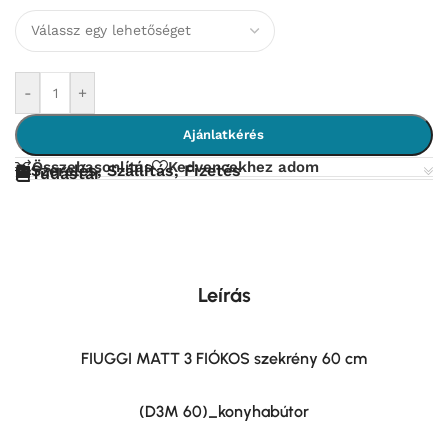
-
+
Ajánlatkérés
Összehasonlítás
Kedvencekhez adom
Szerelés, Szállítás, Fizetés
Tudástár
Leírás
FIUGGI MATT 3 FIÓKOS szekrény 60 cm
(D3M 60)_konyhabútor