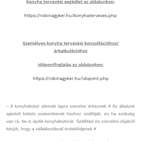
Konyha tervezési segédlet az oldalunkon:
https://robinagyker.hu/
konyhatervezes.php
Személyes konyha tervezési konzultációhoz/
árkalkulációhoz
időpontfoglalás az oldalunkon:
https://robinagyker.hu/
idopont.php
– A konyhabútor elemek lapra szerelve érkeznek # Az általunk
ajánlott külsős szakemberek házhoz szállítják, és ha szükség
van rá, be is építik konyhabútorát. Szállítási és szerelési díjakról
kérjük, hogy a vállalkozóknál érdeklődjenek.#