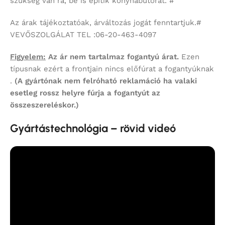
szükség van rá, be is építik konyhabútorát. #
Az árak tájékoztatóak, árváltozás jogát fenntartjuk.#
VEVŐSZOLGÁLAT TEL :06-20-463-4097
Figyelem:
Az ár nem tartalmaz fogantyú árat.
Ezen
típusnak ezért a frontjain nincs előfúrat a fogantyúknak
.
(A gyártónak nem felróható reklamáció ha valaki
esetleg rossz helyre fúrja a fogantyút az
összeszereléskor.)
Gyártástechnológia – rövid videó