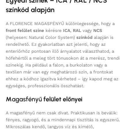
Egyedi színek – ICA / RAL / NCS
színkód alapján
A FLORENCE MAGASFÉNYŰ különlegessége, hogy a
front felület színe
kérésre
ICA
,
RAL
vagy
NCS
(helyesen: Natural Color System)
színkód
alapján is
rendelhető. Ez gyakorlatban azt jelenti, hogy az
enteriőrhöz pontosan illő árnyalatot választhatod, a
hófehértől a meleg tört tónusokon át a merész, trendi
színekig. Ha például a falon, a burkolaton vagy a
textilen már van egy meghatározó szín, a frontokat
ehhez a kódhoz igazítva kérheted – így kapod meg az
egységes, professzionális összhatást.
M
agasfényű
felület előnyei
A magasfényű nem csak divat. Praktikusan is beválik:
fényes, ragyogó, és a mindennapi tisztítás is egyszerű.
Mikroszálas kendő, langyos víz és kímélő,