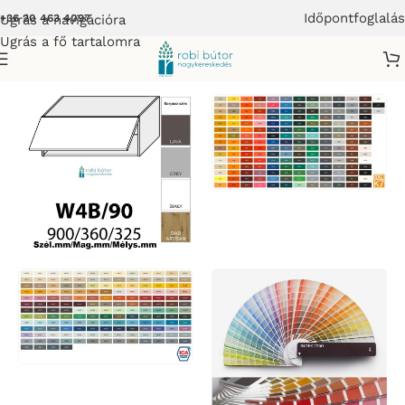
Időpontfoglalás
Ugrás a navigációra
+36 20 463 4097
Ugrás a fő tartalomra
RENCE KONYHABÚTOR MAGASFÉNYŰ FRONTOKKAL_BÚTOR