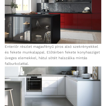
Enteriőr részlet magasfényű piros alsó szekrényekkel
és fekete munkalappal. Előtérben fekete konyhasziget
üveges elemekkel, hátul sötét halszálka mintás
falburkolattal.