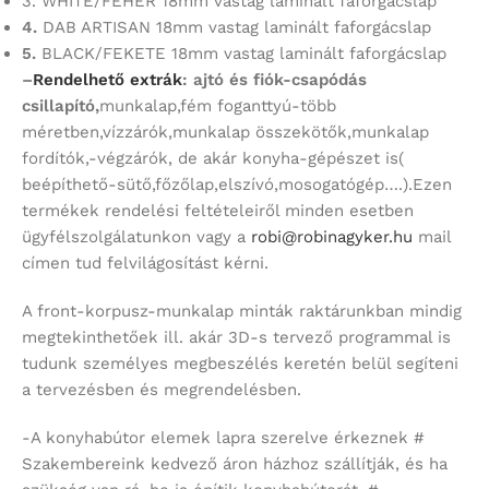
3. WHITE/FEHÉR 18mm vastag laminált faforgácslap
4.
DAB ARTISAN 18mm vastag laminált faforgácslap
5.
BLACK/FEKETE 18mm vastag laminált faforgácslap
–
Rendelhető extrák
: ajtó és fiók-csapódás
csillapító,
munkalap,fém foganttyú-több
méretben,vízzárók,munkalap összekötők,munkalap
fordítók,-végzárók, de akár konyha-gépészet is(
beépíthető-sütő,főzőlap,elszívó,mosogatógép….).Ezen
termékek rendelési feltételeiről minden esetben
ügyfélszolgálatunkon vagy a
robi@robinagyker.hu
mail
címen tud felvilágosítást kérni.
A front-korpusz-munkalap minták raktárunkban mindig
megtekinthetőek ill. akár 3D-s tervező programmal is
tudunk személyes megbeszélés keretén belül segíteni
a tervezésben és megrendelésben.
-A konyhabútor elemek lapra szerelve érkeznek #
Szakembereink kedvező áron házhoz szállítják, és ha