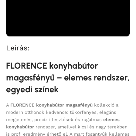
Leírás:
FLORENCE konyhabútor
magasfényű – elemes rendszer,
egyedi színek
A
FLORENCE konyhabútor magasfényű
kollekció a
modern otthonok kedvence: tükörfényes, elegáns
megjelenés, precíz illesztések és rugalmas
elemes
konyhabútor
rendszer, amellyel kicsi és nagy terekben
is profi eredmény érhető el. A mart fogantyúk kellemes