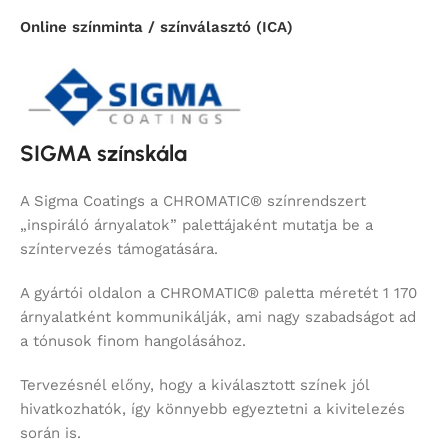
Online színminta / színválasztó (ICA)
SIGMA színskála
A Sigma Coatings a CHROMATIC® színrendszert
„inspiráló árnyalatok” palettájaként mutatja be a
színtervezés támogatására.
A gyártói oldalon a CHROMATIC® paletta méretét 1 170
árnyalatként kommunikálják, ami nagy szabadságot ad
a tónusok finom hangolásához.
Tervezésnél előny, hogy a kiválasztott színek jól
hivatkozhatók, így könnyebb egyeztetni a kivitelezés
során is.