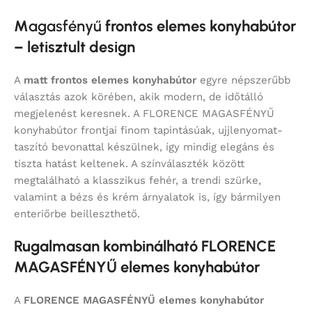
M
agasfényű
frontos elemes konyhabútor
– letisztult design
A
matt frontos elemes konyhabútor
egyre népszerűbb
választás azok körében, akik modern, de időtálló
megjelenést keresnek. A FLORENCE MAGASFÉNYŰ
konyhabútor frontjai finom tapintásúak, ujjlenyomat-
taszító bevonattal készülnek, így mindig elegáns és
tiszta hatást keltenek. A színválaszték között
megtalálható a klasszikus fehér, a trendi szürke,
valamint a bézs és krém árnyalatok is, így bármilyen
enteriőrbe beilleszthető.
Rugalmasan kombinálható FLORENCE
MAGASFÉNYŰ elemes konyhabútor
A
FLORENCE MAGASFÉNYŰ elemes konyhabútor