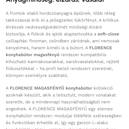
A frontok stabil hordozóanyagra épülnek, több réteg
lakkozással érik el a jellegzetes tükörfényt. A kritikus
élrészek nedvességvédelmét minőségi élzáró
biztosítja. A fiókok és ajtók alaptartozéka a
soft-close
csillapítás: finoman, csöndben záródnak, ami nemcsak
kényelmes, hanem kíméli is a bútort. A
FLORENCE
konyhabútor magasfényű
rendszer kompatibilis
kihúzható kamrakosarakkal, sarokvasalatokkal, rejtett
fiókosztókkal – ha profi belső rendszert szeretnél,
könnyen személyre szabható.
A
FLORENCE MAGASFÉNYŰ konyhabútor
kollekció
azoknak készült, akik a letisztult, modern vonalakat
szeretik, de a mindennapi használhatóságból nem
engednek. A FLORENCE MAGASFÉNYŰ egy
elemes
konyhabútor
rendszer: moduljai többféle szélességben
és funkcióban érhetők el, így egy garzon L-alakú