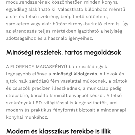
modulrendszerének köszönhetően minden konyha
egyedileg alakítható ki. Választható különböző méretű
alsó- és felső szekrény, beépíthető sütőelem,
sarokelem vagy akár hűtőszekrény-burkoló elem is. Így
az elrendezés teljes mértékben igazítható a helyiség
adottságaihoz és a használó igényeihez.
Minőségi részletek, tartós megoldások
A FLORENCE MAGASFÉNYŰ bútorcsalád egyik
legnagyobb előnye a
minőségi kidolgozás
. A fiókok és
ajtók halk záródású fém vasalattal működnek, a pántok
és csúszók precízen illeszkednek, a munkalap pedig
strapabíró, karcálló laminált anyagból készül. A felső
szekrények LED-világítással is kiegészíthetők, ami
modern és praktikus fényforrást biztosít a mindennapi
konyhai munkához.
Modern és klasszikus terekbe is illik