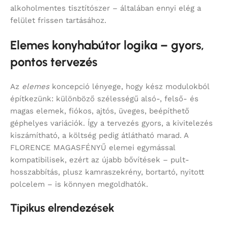
alkoholmentes tisztítószer – általában ennyi elég a
felület frissen tartásához.
Elemes konyhabútor logika – gyors,
pontos tervezés
Az
elemes
koncepció lényege, hogy kész modulokból
építkezünk: különböző szélességű alsó-, felső- és
magas elemek, fiókos, ajtós, üveges, beépíthető
géphelyes variációk. Így a tervezés gyors, a kivitelezés
kiszámítható, a költség pedig átlátható marad. A
FLORENCE MAGASFÉNYŰ elemei egymással
kompatibilisek, ezért az újabb bővítések – pult-
hosszabbítás, plusz kamraszekrény, bortartó, nyitott
polcelem – is könnyen megoldhatók.
Tipikus elrendezések