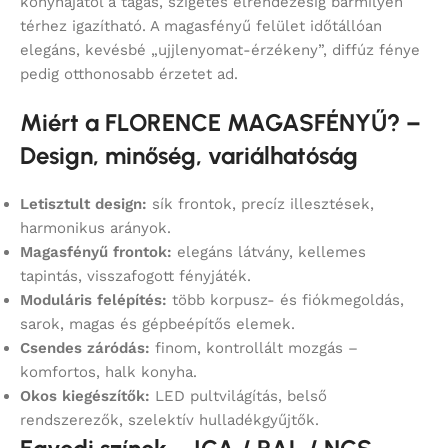
konyhájától a tágas, szigetes elrendezésig bármilyen
térhez igazítható. A magasfényű felület időtállóan
elegáns, kevésbé „ujjlenyomat-érzékeny”, diffúz fénye
pedig otthonosabb érzetet ad.
Miért a FLORENCE MAGASFÉNYŰ? –
Design, minőség, variálhatóság
Letisztult design:
sík frontok, precíz illesztések,
harmonikus arányok.
Magasfényű frontok:
elegáns látvány, kellemes
tapintás, visszafogott fényjáték.
Moduláris felépítés:
több korpusz- és fiókmegoldás,
sarok, magas és gépbeépítős elemek.
Csendes záródás:
finom, kontrollált mozgás –
komfortos, halk konyha.
Okos kiegészítők:
LED pultvilágítás, belső
rendszerezők, szelektív hulladékgyűjtők.