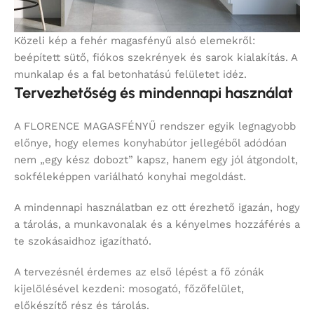
Közeli kép a fehér magasfényű alsó elemekről:
beépített sütő, fiókos szekrények és sarok kialakítás. A
munkalap és a fal betonhatású felületet idéz.
Tervezhetőség és mindennapi használat
A FLORENCE MAGASFÉNYŰ rendszer egyik legnagyobb
előnye, hogy elemes konyhabútor jellegéből adódóan
nem „egy kész dobozt” kapsz, hanem egy jól átgondolt,
sokféleképpen variálható konyhai megoldást.
A mindennapi használatban ez ott érezhető igazán, hogy
a tárolás, a munkavonalak és a kényelmes hozzáférés a
te szokásaidhoz igazítható.
A tervezésnél érdemes az első lépést a fő zónák
kijelölésével kezdeni: mosogató, főzőfelület,
előkészítő rész és tárolás.