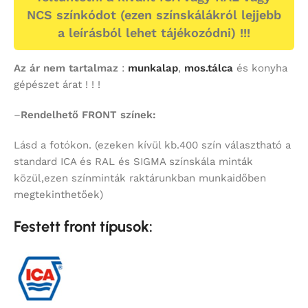
NCS színkódot (ezen színskálákról lejjebb
a leírásból lehet tájékozódni) !!!
Az ár nem tartalmaz
:
munkalap
,
mos.tálca
és konyha
gépészet árat ! ! !
–
Rendelhető FRONT színek:
Lásd a fotókon. (ezeken kívül kb.400 szín választható a
standard ICA és RAL és SIGMA színskála minták
közül,ezen színminták raktárunkban munkaidőben
megtekinthetőek)
Festett front típusok: