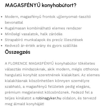
MAGASFÉNYŰ konyhabútort?
Modern, magasfényű frontok ujjlenyomat-taszító
bevonattal
Rugalmasan kombinálható elemes rendszer
Minőségi vasalatok, halk záródás
Strapabíró munkalapok és precíz illesztések
Kedvező ár-érték arány és gyors szállítás
Összegzés
A FLORENCE MAGASFÉNYŰ konyhabútor tökéletes
választás mindazoknak, akik modern, mégis otthonos
hangulatú konyhát szeretnének kialakítani. Az elemes
kialakításnak köszönhetően könnyen személyre
szabható, a magasfényű felületek pedig elegáns,
prémium megjelenést kölcsönöznek. Fedezd fel a
teljes kínálatot a
robinagyker.hu
oldalon, és tervezd
meg álmaid konyháját!