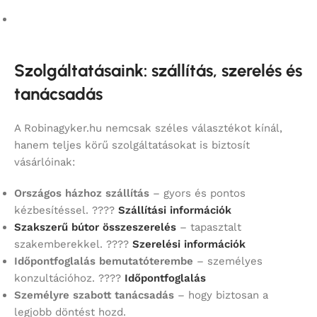
Szolgáltatásaink: szállítás, szerelés és
tanácsadás
A Robinagyker.hu nemcsak széles választékot kínál,
hanem teljes körű szolgáltatásokat is biztosít
vásárlóinak:
Országos házhoz szállítás
– gyors és pontos
kézbesítéssel. ????
Szállítási információk
Szakszerű bútor összeszerelés
– tapasztalt
szakemberekkel. ????
Szerelési információk
Időpontfoglalás bemutatóterembe
– személyes
konzultációhoz. ????
Időpontfoglalás
Személyre szabott tanácsadás
– hogy biztosan a
legjobb döntést hozd.