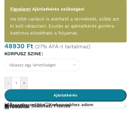
Figyelem!
Ajánlatkérés szükséges!
Ha több variáció is elérhető a termékből, előbb azt
ki kell választani. Ezután az ajánlatkérés gombra
kattintva elindítható a folyamat.
48930
Ft
(27% ÁFÁ-t tartalmaz)
KORPUSZ SZINE
-
+
Ajánlatkérés
Összehasonlítás
Kedvencekhez adom
Szerelés, Szállítás, Fizetés
Tudástár