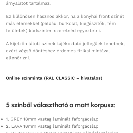
árnyalatot tartalmaz.
Ez különösen hasznos akkor, ha a konyhai front színét
más elemekkel (például burkolat, kiegészítők, fém
felületek) kódszinten szeretnéd egyeztetni.
A kijelzőn látott színek tájékoztató jellegűek lehetnek,
ezért végső döntéshez érdemes fizikai mintával
ellenőrizni.
Online színminta (RAL CLASSIC – hivatalos)
5 színből választható a matt korpusz
:
1.
GREY 18mm vastag laminált faforgácslap
2.
LAVA 18mm vastag laminált faforgácslap