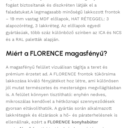
fogást biztosítanak és diszkréten látják el a
faladatukat.A legmagasabb minőségű lakkozott frontok
– 19 mm vastag MDF előlapok, HAT RÉTEGGEL: 3
alapozóréteg, 3 lakkréteg. Az előlapok egyedi
gyártásúak, több száz különböző színben az ICA és NCS
és a RAL paletták alapján.
Miért a FLORENCE magasfényű?
A magasfényű felület vizuálisan tágítja a teret és
prémium érzetet ad. A FLORENCE frontok tükörsima
lakkozása kiváló fényjátékot hoz létre, ami különösen
jól mutat természetes és mesterséges megvilágításban
is. A felület könnyen tisztítható: enyhén nedves,
mikroszálas kendővel a hétköznapi szennyeződések
gyorsan eltávolíthatók. A gyártás során alkalmazott
lakkrétegek és élzárások a hő- és páraterhelésnek is
ellenállnak, ezért a
FLORENCE konyhabútor