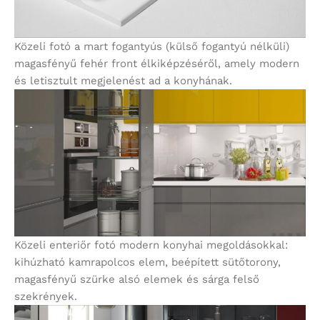
Közeli fotó a mart fogantyús (külső fogantyú nélküli)
magasfényű fehér front élkiképzéséről, amely modern
és letisztult megjelenést ad a konyhának.
Közeli enteriőr fotó modern konyhai megoldásokkal:
kihúzható kamrapolcos elem, beépített sütőtorony,
magasfényű szürke alsó elemek és sárga felső
szekrények.