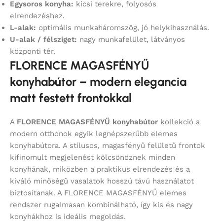
Egysoros konyha:
kicsi terekre, folyosós
elrendezéshez.
L-alak:
optimális munkaháromszög, jó helykihasználás.
U-alak / félsziget:
nagy munkafelület, látványos
központi tér.
FLORENCE MAGASFÉNYŰ
konyhabútor – modern elegancia
matt festett frontokkal
A
FLORENCE MAGASFÉNYŰ konyhabútor
kollekció a
modern otthonok egyik legnépszerűbb elemes
konyhabútora. A stílusos, magasfényű felületű frontok
kifinomult megjelenést kölcsönöznek minden
konyhának, miközben a praktikus elrendezés és a
kiváló minőségű vasalatok hosszú távú használatot
biztosítanak. A FLORENCE MAGASFÉNYŰ elemes
rendszer rugalmasan kombinálható, így kis és nagy
konyhákhoz is ideális megoldás.