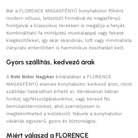
Bár a FLORENCE MAGASFÉNYŰ konyhabútor főként
modern stílusú, letisztult formáival és magasfényű
frontjaival a klasszikus terekben is megállja a helyét.
Kombinálható fa mintázatú munkalappal vagy fekete
kiegészítőkkel, így akár skandináv, loft vagy minimalista
irányzatú enteriőrben is harmonikus összhatást kelt.
Gyors szállítás, kedvező árak
A
Robi Bútor Nagyker
kínálatában a FLORENCE
MAGASFÉNYŰ elemes konyhabútor kedvező áron, rövid
szállítási határidővel érhető el. Kérdéseivel bátran
fordulj ügyfélszolgálatunkhoz, vagy keresd fel
bemutatótermünket, ahol személyesen is
megtekintheted a kollekciót. Nálunk a konyhabútor
vásárlás egyszerű, gyors és biztonságos.
Miért válaszd a FLORENCE