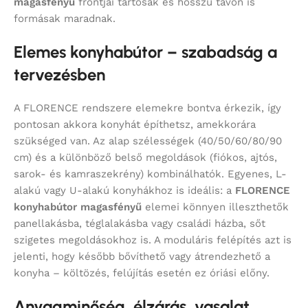
magasfényű
frontjai tartósak és hosszú távon is
formásak maradnak.
Elemes konyhabútor – szabadság a
tervezésben
A FLORENCE rendszere elemekre bontva érkezik, így
pontosan akkora konyhát építhetsz, amekkorára
szükséged van. Az alap szélességek (40/50/60/80/90
cm) és a különböző belső megoldások (fiókos, ajtós,
sarok- és kamraszekrény) kombinálhatók. Egyenes, L-
alakú vagy U-alakú konyhákhoz is ideális: a
FLORENCE
konyhabútor magasfényű
elemei könnyen illeszthetők
panellakásba, téglalakásba vagy családi házba, sőt
szigetes megoldásokhoz is. A moduláris felépítés azt is
jelenti, hogy később bővíthető vagy átrendezhető a
konyha – költözés, felújítás esetén ez óriási előny.
Anyagminőség, élzárás, vasalat