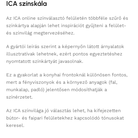
ICA színskála
Az ICA online színválasztó felületén többféle szűrő és
színkártya alapján lehet inspirációt gyűjteni a felület-
és színvilág megtervezéséhez.
A gyártói leírás szerint a képernyőn látott árnyalatok
illusztratívak lehetnek, ezért pontos egyeztetéshez
nyomtatott színkártyát javasolnak.
Ez a gyakorlat a konyhai frontoknál különösen fontos,
mert a fényviszonyok és a környező anyagok (fal,
munkalap, padló) jelentősen módosíthatják a
színérzetet.
Az ICA színvilága jó választás lehet, ha kifejezetten
bútor- és faipari felületekhez kapcsolódó tónusokat
keresel.