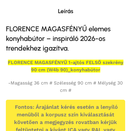
Leírás
FLORENCE MAGASFÉNYŰ elemes
konyhabútor – inspiráló 2026-os
trendekhez igazítva.
FLORENCE MAGASFÉNYŰ 1-ajtós FELSŐ szekrény
90 cm (W4b 90)_konyhabútor
-Magasság 36 cm # Szélesség 90 cm # Mélység 30
cm #
Fontos: Árajánlat kérés esetén a lenyíló
menüből a korpusz szín kiválasztását
követően a megjegyzés rovatban kérjük
feltüntetni a kívánt ICA vagy RAL vagy