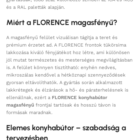
és a RAL paletták alapján.
Miért a FLORENCE magasfényű?
A magasfényű felület vizuálisan tágítja a teret és
prémium érzetet ad. A FLORENCE frontok tükörsima
lakkozása kiváló fényjátékot hoz létre, ami különösen
jól mutat természetes és mesterséges megvilágításban
is. A felület könnyen tisztítható: enyhén nedves,
mikroszálas kendővel a hétköznapi szennyeződések
gyorsan eltávolíthatók. A gyártás során alkalmazott
lakkrétegek és élzárások a hő- és páraterhelésnek is
ellenállnak, ezért a
FLORENCE konyhabútor
magasfényű
frontjai tartósak és hosszú távon is
formásak maradnak.
Elemes konyhabútor – szabadság a
tervezésben