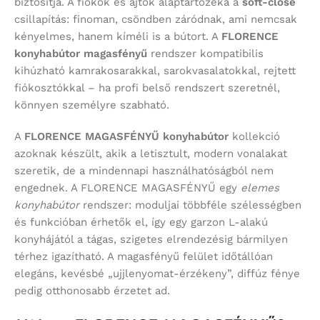
biztosítja. A fiókok és ajtók alaptartozéka a
soft-close
csillapítás: finoman, csöndben záródnak, ami nemcsak
kényelmes, hanem kíméli is a bútort. A
FLORENCE
konyhabútor magasfényű
rendszer kompatibilis
kihúzható kamrakosarakkal, sarokvasalatokkal, rejtett
fiókosztókkal – ha profi belső rendszert szeretnél,
könnyen személyre szabható.
A
FLORENCE MAGASFÉNYŰ konyhabútor
kollekció
azoknak készült, akik a letisztult, modern vonalakat
szeretik, de a mindennapi használhatóságból nem
engednek. A FLORENCE MAGASFÉNYŰ egy
elemes
konyhabútor
rendszer: moduljai többféle szélességben
és funkcióban érhetők el, így egy garzon L-alakú
konyhájától a tágas, szigetes elrendezésig bármilyen
térhez igazítható. A magasfényű felület időtállóan
elegáns, kevésbé „ujjlenyomat-érzékeny”, diffúz fénye
pedig otthonosabb érzetet ad.