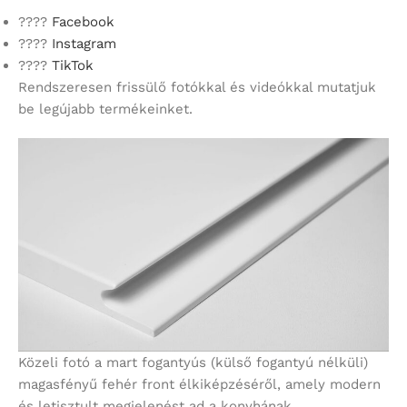
????
Facebook
????
Instagram
????
TikTok
Rendszeresen frissülő fotókkal és videókkal mutatjuk
be legújabb termékeinket.
Közeli fotó a mart fogantyús (külső fogantyú nélküli)
magasfényű fehér front élkiképzéséről, amely modern
és letisztult megjelenést ad a konyhának.