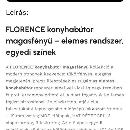
Leírás:
FLORENCE konyhabútor
magasfényű – elemes rendszer,
egyedi színek
A
FLORENCE konyhabútor magasfényű
kollekció a
modern otthonok kedvence: tükörfényes, elegáns
megjelenés, precíz illesztések és rugalmas
elemes
konyhabútor
rendszer, amellyel kicsi és nagy terekben
is profi eredmény érhető el. A mart fogantyúk kellemes
fogást biztosítanak és diszkréten látják el a
faladatukat.A legmagasabb minőségű lakkozott frontok
– 19 mm vastag MDF előlapok, HAT RÉTEGGEL: 3
alapozóréteg, 3 lakkréteg. Az előlapok egyedi
gyártásúak, több száz különböző színben az ICA és NCS