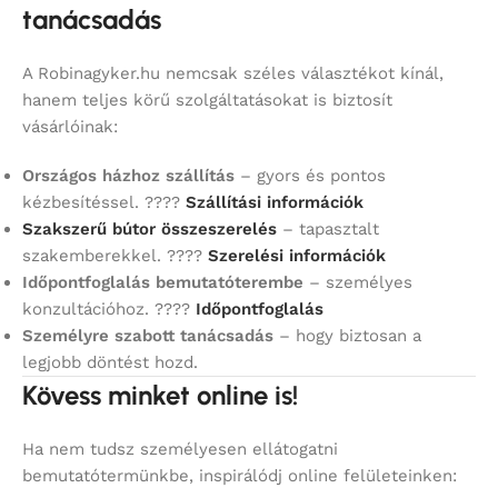
tanácsadás
A Robinagyker.hu nemcsak széles választékot kínál,
hanem teljes körű szolgáltatásokat is biztosít
vásárlóinak:
Országos házhoz szállítás
– gyors és pontos
kézbesítéssel. ????
Szállítási információk
Szakszerű bútor összeszerelés
– tapasztalt
szakemberekkel. ????
Szerelési információk
Időpontfoglalás bemutatóterembe
– személyes
konzultációhoz. ????
Időpontfoglalás
Személyre szabott tanácsadás
– hogy biztosan a
legjobb döntést hozd.
Kövess minket online is!
Ha nem tudsz személyesen ellátogatni
bemutatótermünkbe, inspirálódj online felületeinken: