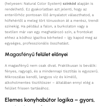
(helyesen: Natural Color System)
színkód
alapján is
rendelhető. Ez gyakorlatban azt jelenti, hogy az
enteriőrhöz pontosan illő árnyalatot választhatod, a
hófehértől a meleg tört tónusokon át a merész, trendi
színekig. Ha például a falon, a burkolaton vagy a
textilen már van egy meghatározó szín, a frontokat
ehhez a kódhoz igazítva kérheted – így kapod meg az
egységes, professzionális összhatást.
M
agasfényű
felület előnyei
A magasfényű nem csak divat. Praktikusan is beválik:
fényes, ragyogó, és a mindennapi tisztítás is egyszerű.
Mikroszálas kendő, langyos víz és kímélő,
alkoholmentes tisztítószer – általában ennyi elég a
felület frissen tartásához.
Elemes konyhabútor logika – gyors,