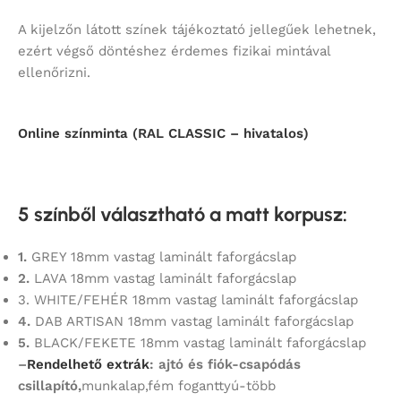
A kijelzőn látott színek tájékoztató jellegűek lehetnek,
ezért végső döntéshez érdemes fizikai mintával
ellenőrizni.
Online színminta (RAL CLASSIC – hivatalos)
5 színből választható a matt korpusz
:
1.
GREY 18mm vastag laminált faforgácslap
2.
LAVA 18mm vastag laminált faforgácslap
3. WHITE/FEHÉR 18mm vastag laminált faforgácslap
4.
DAB ARTISAN 18mm vastag laminált faforgácslap
5.
BLACK/FEKETE 18mm vastag laminált faforgácslap
–
Rendelhető extrák
: ajtó és fiók-csapódás
csillapító,
munkalap,fém foganttyú-több