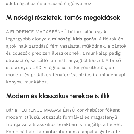
adottságaihoz és a használó igényeihez.
Minőségi részletek, tartós megoldások
A FLORENCE MAGASFÉNYŰ bútorcsalád egyik
legnagyobb előnye a
minőségi kidolgozás
. A fiókok és
ajtók halk záródású fém vasalattal működnek, a pántok
és csúszók precízen illeszkednek, a munkalap pedig
strapabíró, karcálló laminált anyagból készül. A felső
szekrények LED-világítással is kiegészíthetők, ami
modern és praktikus fényforrást biztosít a mindennapi
konyhai munkához.
Modern és klasszikus terekbe is illik
Bár a FLORENCE MAGASFÉNYŰ konyhabútor főként
modern stílusú, letisztult formáival és magasfényű
frontjaival a klasszikus terekben is megállja a helyét.
Kombinálható fa mintázatú munkalappal vagy fekete