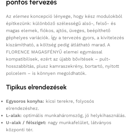
pontos tervezés
Az
elemes
koncepció lényege, hogy kész modulokból
építkezünk: különböző szélességű alsó-, felső- és
magas elemek, fiókos, ajtós, üveges, beépíthető
géphelyes variációk. Így a tervezés gyors, a kivitelezés
kiszámítható, a költség pedig átlátható marad. A
FLORENCE MAGASFÉNYŰ elemei egymással
kompatibilisek, ezért az újabb bővítések – pult-
hosszabbítás, plusz kamraszekrény, bortartó, nyitott
polcelem – is könnyen megoldhatók.
Tipikus elrendezések
Egysoros konyha:
kicsi terekre, folyosós
elrendezéshez.
L-alak:
optimális munkaháromszög, jó helykihasználás.
U-alak / félsziget:
nagy munkafelület, látványos
központi tér.