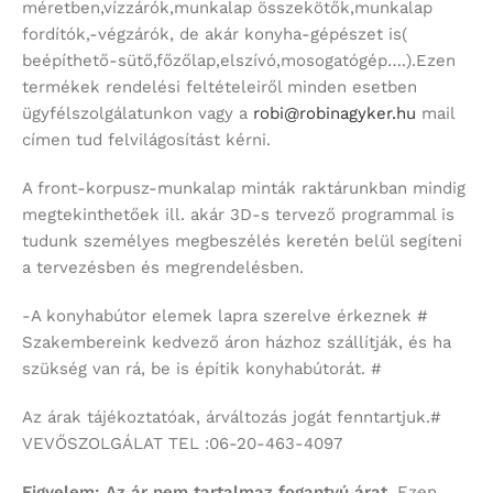
méretben,vízzárók,munkalap összekötők,munkalap
fordítók,-végzárók, de akár konyha-gépészet is(
beépíthető-sütő,főzőlap,elszívó,mosogatógép….).Ezen
termékek rendelési feltételeiről minden esetben
ügyfélszolgálatunkon vagy a
robi@robinagyker.hu
mail
címen tud felvilágosítást kérni.
A front-korpusz-munkalap minták raktárunkban mindig
megtekinthetőek ill. akár 3D-s tervező programmal is
tudunk személyes megbeszélés keretén belül segíteni
a tervezésben és megrendelésben.
-A konyhabútor elemek lapra szerelve érkeznek #
Szakembereink kedvező áron házhoz szállítják, és ha
szükség van rá, be is építik konyhabútorát. #
Az árak tájékoztatóak, árváltozás jogát fenntartjuk.#
VEVŐSZOLGÁLAT TEL :06-20-463-4097
Figyelem:
Az ár nem tartalmaz fogantyú árat.
Ezen