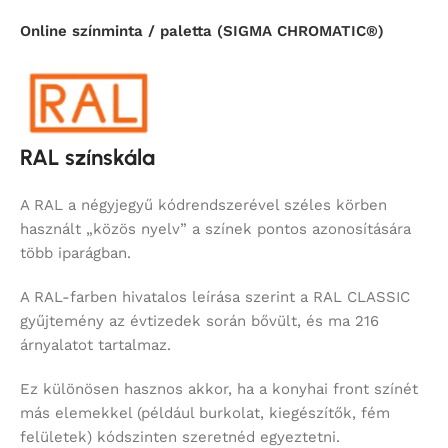
Online színminta / paletta (SIGMA CHROMATIC®)
RAL színskála
A RAL a négyjegyű kódrendszerével széles körben
használt „közös nyelv” a színek pontos azonosítására
több iparágban.
A RAL-farben hivatalos leírása szerint a RAL CLASSIC
gyűjtemény az évtizedek során bővült, és ma 216
árnyalatot tartalmaz.
Ez különösen hasznos akkor, ha a konyhai front színét
más elemekkel (például burkolat, kiegészítők, fém
felületek) kódszinten szeretnéd egyeztetni.