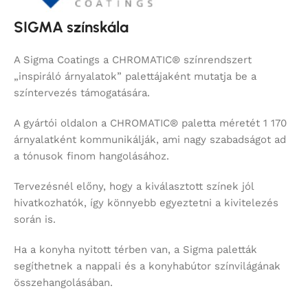
SIGMA színskála
A Sigma Coatings a CHROMATIC® színrendszert
„inspiráló árnyalatok” palettájaként mutatja be a
színtervezés támogatására.
A gyártói oldalon a CHROMATIC® paletta méretét 1 170
árnyalatként kommunikálják, ami nagy szabadságot ad
a tónusok finom hangolásához.
Tervezésnél előny, hogy a kiválasztott színek jól
hivatkozhatók, így könnyebb egyeztetni a kivitelezés
során is.
Ha a konyha nyitott térben van, a Sigma paletták
segíthetnek a nappali és a konyhabútor színvilágának
összehangolásában.