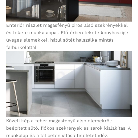
Enteriőr részlet magasfényű piros alsó szekrényekkel
és fekete munkalappal. Előtérben fekete konyhasziget
üveges elemekkel, hátul sötét halszálka mintás
falburkolattal.
Közeli kép a fehér magasfényű alsó elemekről:
beépített sütő, fiókos szekrények és sarok kialakítás. A
munkalap és a fal betonhatású felületet idéz.