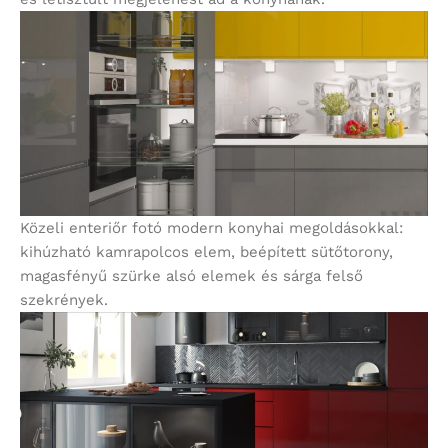
Közeli enteriőr fotó modern konyhai megoldásokkal:
kihúzható kamrapolcos elem, beépített sütőtorony,
magasfényű szürke alsó elemek és sárga felső
szekrények.