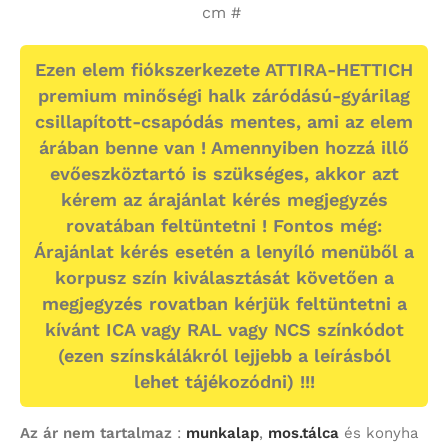
cm #
Ezen elem fiókszerkezete ATTIRA-HETTICH
premium minőségi halk záródású-gyárilag
csillapított-csapódás mentes, ami az elem
árában benne van ! Amennyiben hozzá illő
evőeszköztartó is szükséges, akkor azt
kérem az árajánlat kérés megjegyzés
rovatában feltüntetni ! Fontos még:
Árajánlat kérés esetén a lenyíló menüből a
korpusz szín kiválasztását követően a
megjegyzés rovatban kérjük feltüntetni a
kívánt ICA vagy RAL vagy NCS színkódot
(ezen színskálákról lejjebb a leírásból
lehet tájékozódni) !!!
Az ár nem tartalmaz
:
munkalap
,
mos.tálca
és konyha