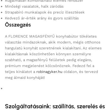
Rugalmasan kombinálható elemes rendszer
Minőségi vasalatok, halk záródás
Strapabíró munkalapok és precíz illesztések
Kedvező ár-érték arány és gyors szállítás
Összegzés
A FLORENCE MAGASFÉNYŰ konyhabútor tökéletes
választás mindazoknak, akik modern, mégis otthonos
hangulatú konyhát szeretnének kialakítani. Az elemes
kialakításnak köszönhetően könnyen személyre
szabható, a magasfényű felületek pedig elegáns,
prémium megjelenést kölcsönöznek. Fedezd fel a
teljes kínálatot a
robinagyker.hu
oldalon, és tervezd
meg álmaid konyháját!
Szolgáltatásaink: szállítás, szerelés és