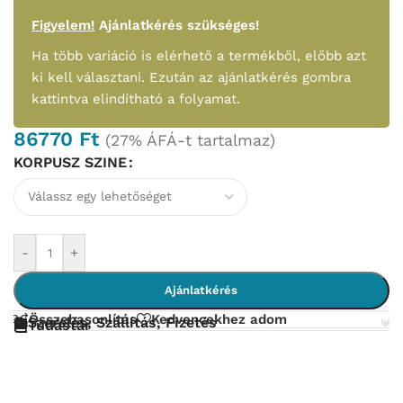
Figyelem!
Ajánlatkérés szükséges!
Ha több variáció is elérhető a termékből, előbb azt
ki kell választani. Ezután az ajánlatkérés gombra
kattintva elindítható a folyamat.
86770
Ft
(27% ÁFÁ-t tartalmaz)
KORPUSZ SZINE
-
+
Ajánlatkérés
Összehasonlítás
Kedvencekhez adom
Szerelés, Szállítás, Fizetés
Tudástár