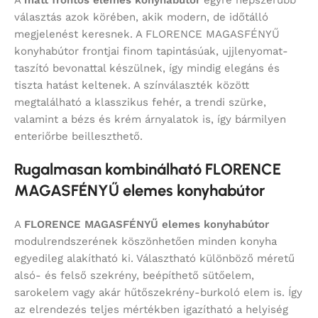
A
matt frontos elemes konyhabútor
egyre népszerűbb
választás azok körében, akik modern, de időtálló
megjelenést keresnek. A FLORENCE MAGASFÉNYŰ
konyhabútor frontjai finom tapintásúak, ujjlenyomat-
taszító bevonattal készülnek, így mindig elegáns és
tiszta hatást keltenek. A színválaszték között
megtalálható a klasszikus fehér, a trendi szürke,
valamint a bézs és krém árnyalatok is, így bármilyen
enteriőrbe beilleszthető.
Rugalmasan kombinálható FLORENCE
MAGASFÉNYŰ elemes konyhabútor
A
FLORENCE MAGASFÉNYŰ elemes konyhabútor
modulrendszerének köszönhetően minden konyha
egyedileg alakítható ki. Választható különböző méretű
alsó- és felső szekrény, beépíthető sütőelem,
sarokelem vagy akár hűtőszekrény-burkoló elem is. Így
az elrendezés teljes mértékben igazítható a helyiség