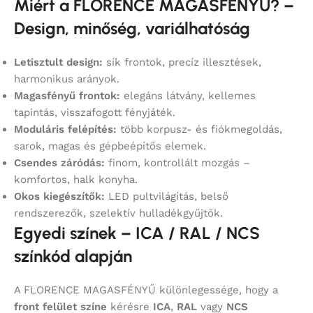
Miért a FLORENCE MAGASFÉNYŰ? –
Design, minőség, variálhatóság
Letisztult design:
sík frontok, precíz illesztések,
harmonikus arányok.
Magasfényű frontok:
elegáns látvány, kellemes
tapintás, visszafogott fényjáték.
Moduláris felépítés:
több korpusz- és fiókmegoldás,
sarok, magas és gépbeépítős elemek.
Csendes záródás:
finom, kontrollált mozgás –
komfortos, halk konyha.
Okos kiegészítők:
LED pultvilágítás, belső
rendszerezők, szelektív hulladékgyűjtők.
Egyedi színek – ICA / RAL / NCS
színkód alapján
A FLORENCE MAGASFÉNYŰ különlegessége, hogy a
front felület színe
kérésre
ICA
,
RAL
vagy
NCS