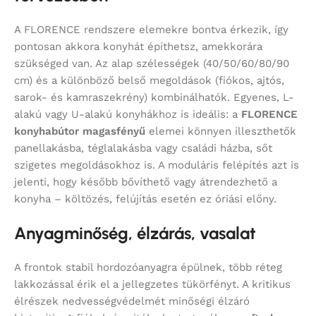
A FLORENCE rendszere elemekre bontva érkezik, így
pontosan akkora konyhát építhetsz, amekkorára
szükséged van. Az alap szélességek (40/50/60/80/90
cm) és a különböző belső megoldások (fiókos, ajtós,
sarok- és kamraszekrény) kombinálhatók. Egyenes, L-
alakú vagy U-alakú konyhákhoz is ideális: a
FLORENCE
konyhabútor magasfényű
elemei könnyen illeszthetők
panellakásba, téglalakásba vagy családi házba, sőt
szigetes megoldásokhoz is. A moduláris felépítés azt is
jelenti, hogy később bővíthető vagy átrendezhető a
konyha – költözés, felújítás esetén ez óriási előny.
Anyagminőség, élzárás, vasalat
A frontok stabil hordozóanyagra épülnek, több réteg
lakkozással érik el a jellegzetes tükörfényt. A kritikus
élrészek nedvességvédelmét minőségi élzáró