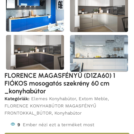
FLORENCE MAGASFÉNYŰ (D1ZA60) 1
FIÓKOS mosogatós szekrény 60 cm
_konyhabútor
Kategóriák:
Elemes Konyhabútor
,
Extom Meble
,
FLORENCE KONYHABÚTOR MAGASFÉNYŰ
FRONTOKKAL_BÚTOR
,
Konyhabútor
9
Ember nézi ezt a terméket most