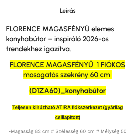
Leírás
FLORENCE MAGASFÉNYŰ elemes
konyhabútor – inspiráló 2026-os
trendekhez igazítva.
FLORENCE MAGASFÉNYŰ 1 FIÓKOS
mosogatós szekrény
60 cm
(D1ZA60)_konyhabútor
Teljesen kihúzható ATIRA fiókszerkezet (gyárilag
csillapított)
-Magasság 82 cm # Szélesség 60 cm # Mélység 50