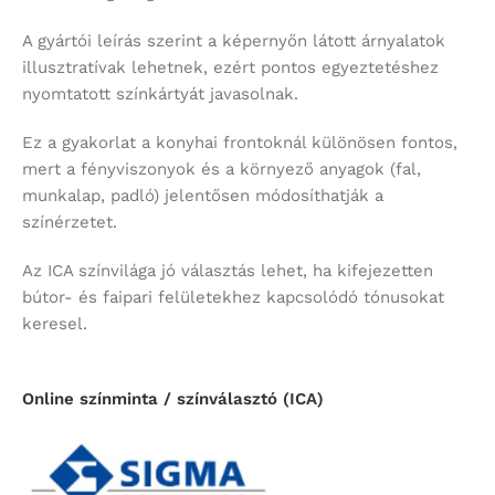
A gyártói leírás szerint a képernyőn látott árnyalatok
illusztratívak lehetnek, ezért pontos egyeztetéshez
nyomtatott színkártyát javasolnak.
Ez a gyakorlat a konyhai frontoknál különösen fontos,
mert a fényviszonyok és a környező anyagok (fal,
munkalap, padló) jelentősen módosíthatják a
színérzetet.
Az ICA színvilága jó választás lehet, ha kifejezetten
bútor- és faipari felületekhez kapcsolódó tónusokat
keresel.
Online színminta / színválasztó (ICA)