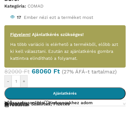
Kategória:
COMAD
17
Ember nézi ezt a terméket most
Figyelem!
Ajánlatkérés szükséges!
Ha több variáció is elérhető a termékből, előbb azt
ki kell választani. Ezután az ajánlatkérés gombra
kattintva elindítható a folyamat.
68060
Ft
82000
Ft
(27% ÁFÁ-t tartalmaz)
-
+
Ajánlatkérés
Összehasonlítás
Kedvencekhez adom
Szerelés, Szállítás, Fizetés
Tudástár