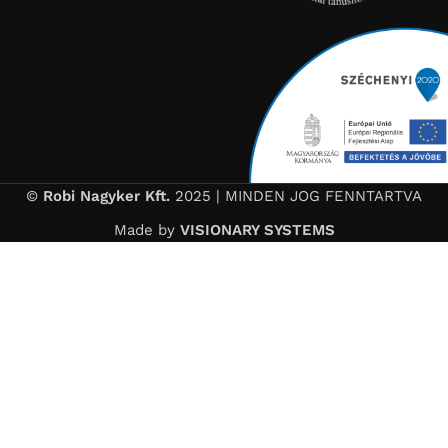
©
Robi Nagyker Kft.
2025 | MINDEN JOG FENNTARTVA
Made by
VISIONARY SYSTEMS
🌴 Nyári szabadság
Kedves Vásárlóink!
Tájékoztatjuk Önöket, hogy szabadság miatt üzletünk