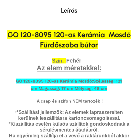
Leírás
GO 120-8095 120-as Kerámia Mosdó
Fürdőszoba bútor
Fehér
Szín:
Az elem méretekkel:
GO 120-8095 120-as Kerámia Mosdó:Szélesség: 121
cm Magasság: 17 cm Mélység: 46 cm
A csap és szifon NEM tartozék !
*Szállítási jellemzők: Az elemek lapraszerelten
*
kerülnek leszállításra kartoncsomagolással.
*Kiszállítás esetén külsős szállítók gondoskodnak a
sérülésmentes átadásról.
Ha egyénileg szállítja el a vevő a raktárunkból akkor