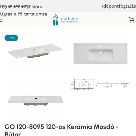
Időpontfoglalás
Ugrás a navigációra
+36 20 463 4097
Ugrás a fő tartalomra
Kezdőlap
/
COMAD
-17%
GO 120-8095 120-as Kerámia Mosdó -
Bútor