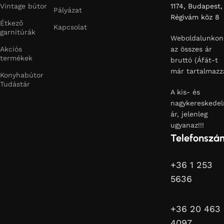
Vintage bútor
1174, Budapest,
Pályázat
Régivám köz 8
Étkező
Kapcsolat
garnitúrák
Weboldalunkon
Akciós
az összes ár
termékek
bruttó (Áfát-t
már tartalmazz
Konyhabútor
Tudástár
A kis- és
nagykereskedel
ár, jelenleg
ugyanaz!!!
Telefonszá
+36 1 253
5636
+36 20 463
4097