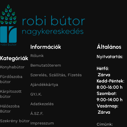
Információk
Általános
Rólunk
Nyitvatartás:
Kategóriák
Bemutatóterem
Konyhabútor
Hétfő:
Zárva
Szerelés, Szállítás, Fizetés
Fürdőszoba
Kedd-Péntek:
bútor
Ajándékkártya
8:00-16:00 h
Kárpitozott
Szombat:
GY.I.K.
bútor
9:00-14:00 h
Adatkezelés
Vasárnap:
Hálószoba
Bútor
Zárva
Á.SZ.F.
Szekrény bútor
Impresszum
Címünk: