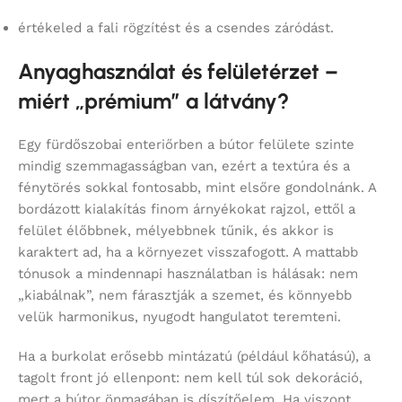
értékeled a fali rögzítést és a csendes záródást.
Anyaghasználat és felületérzet –
miért „prémium” a látvány?
Egy fürdőszobai enteriőrben a bútor felülete szinte
mindig szemmagasságban van, ezért a textúra és a
fénytörés sokkal fontosabb, mint elsőre gondolnánk. A
bordázott kialakítás finom árnyékokat rajzol, ettől a
felület élőbbnek, mélyebbnek tűnik, és akkor is
karaktert ad, ha a környezet visszafogott. A mattabb
tónusok a mindennapi használatban is hálásak: nem
„kiabálnak”, nem fárasztják a szemet, és könnyebb
velük harmonikus, nyugodt hangulatot teremteni.
Ha a burkolat erősebb mintázatú (például kőhatású), a
tagolt front jó ellenpont: nem kell túl sok dekoráció,
mert a bútor önmagában is díszítőelem. Ha viszont