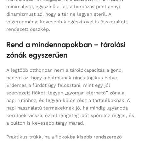
minimalista, egyszínű a fal, a bordázás pont annyi
dinamizmust ad, hogy a tér ne legyen steril. A
végeredmény: kevesebb kiegészítővel is összerakott,
rendezett összkép.
Rend a mindennapokban – tárolási
zónák egyszerűen
A legtöbb otthonban nem a tárolókapacitás a gond,
hanem az, hogy a holmiknak nincs logikus helye.
Érdemes a fürdőt úgy felosztani, mint egy jól
szervezett fiókot: legyen „gyorsan elérhető” zóna a
napi rutinhoz, és legyen külön rész a tartalékoknak. A
napi használatú termékeknek jó, ha mindig ugyanoda
kerülnek vissza; ezzel rengeteg időt spórolsz reggel, és
a pulton is kevesebb tárgy marad.
Praktikus trükk, ha a fiókokba kisebb rendszerező