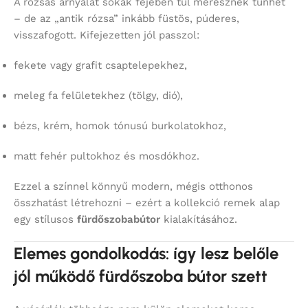
A rózsás árnyalat sokak fejében túl merésznek tűnhet
– de az „antik rózsa” inkább füstös, púderes,
visszafogott. Kifejezetten jól passzol:
fekete vagy grafit csaptelepekhez,
meleg fa felületekhez (tölgy, dió),
bézs, krém, homok tónusú burkolatokhoz,
matt fehér pultokhoz és mosdókhoz.
Ezzel a színnel könnyű modern, mégis otthonos
összhatást létrehozni – ezért a kollekció remek alap
egy stílusos
fürdőszobabútor
kialakításához.
Elemes gondolkodás: így lesz belőle
jól működő fürdőszoba bútor szett