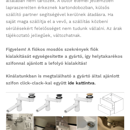
általában nem tartozék. A bútor elemei jellemzően
lapraszerelten érkeznek kartondobozban, külsős
szállító partner segítségével kerülnek átadásra. Ha
saját maga szállítja el a vevő, a szállítás közbeni
sérülésekért felelősséget nem tudunk vállalni. Az árak
tájékoztató jellegűek, változhatnak.
Figyelem!
A fiókos mosdós szekrények fiók
kialakítását egységesítette a gyártó, így helytakarékos
szifonnal ajánlott a lefolyó kialakítás!
Kínálatunkban is megtalálható a gyártó által ajánlott
szifon click-clack-kal együtt
ide kattintva
.