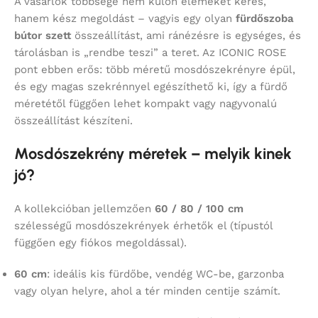
A vásárlók többsége nem külön elemeket keres,
hanem kész megoldást – vagyis egy olyan
fürdőszoba
bútor szett
összeállítást, ami ránézésre is egységes, és
tárolásban is „rendbe teszi” a teret. Az ICONIC ROSE
pont ebben erős: több méretű mosdószekrényre épül,
és egy magas szekrénnyel egészíthető ki, így a fürdő
méretétől függően lehet kompakt vagy nagyvonalú
összeállítást készíteni.
Mosdószekrény méretek – melyik kinek
jó?
A kollekcióban jellemzően
60 / 80 / 100 cm
szélességű mosdószekrények érhetők el (típustól
függően egy fiókos megoldással).
60 cm
: ideális kis fürdőbe, vendég WC-be, garzonba
vagy olyan helyre, ahol a tér minden centije számít.