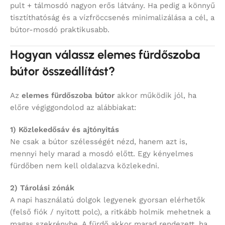
pult + tálmosdó nagyon erős látvány. Ha pedig a könnyű
tisztíthatóság és a vízfröccsenés minimalizálása a cél, a
bútor-mosdó praktikusabb.
Hogyan válassz elemes fürdőszoba
bútor összeállítást?
Az
elemes fürdőszoba bútor
akkor működik jól, ha
előre végiggondolod az alábbiakat:
1) Közlekedősáv és ajtónyitás
Ne csak a bútor szélességét nézd, hanem azt is,
mennyi hely marad a mosdó előtt. Egy kényelmes
fürdőben nem kell oldalazva közlekedni.
2) Tárolási zónák
A napi használatú dolgok legyenek gyorsan elérhetők
(felső fiók / nyitott polc), a ritkább holmik mehetnek a
magas szekrénybe. A fürdő akkor marad rendezett, ha