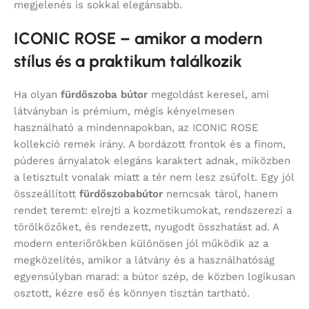
megjelenés is sokkal elegánsabb.
ICONIC ROSE – amikor a modern
stílus és a praktikum találkozik
Ha olyan
fürdőszoba bútor
megoldást keresel, ami
látványban is prémium, mégis kényelmesen
használható a mindennapokban, az ICONIC ROSE
kollekció remek irány. A bordázott frontok és a finom,
púderes árnyalatok elegáns karaktert adnak, miközben
a letisztult vonalak miatt a tér nem lesz zsúfolt. Egy jól
összeállított
fürdőszobabútor
nemcsak tárol, hanem
rendet teremt: elrejti a kozmetikumokat, rendszerezi a
törölközőket, és rendezett, nyugodt összhatást ad. A
modern enteriőrökben különösen jól működik az a
megközelítés, amikor a látvány és a használhatóság
egyensúlyban marad: a bútor szép, de közben logikusan
osztott, kézre eső és könnyen tisztán tartható.