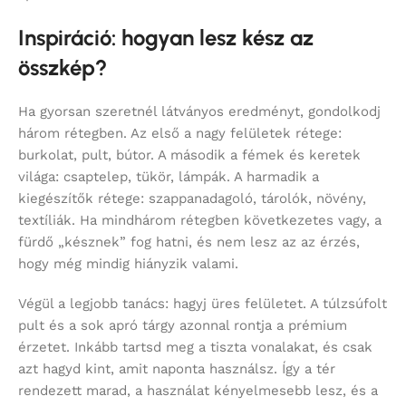
Inspiráció: hogyan lesz kész az
összkép?
Ha gyorsan szeretnél látványos eredményt, gondolkodj
három rétegben. Az első a nagy felületek rétege:
burkolat, pult, bútor. A második a fémek és keretek
világa: csaptelep, tükör, lámpák. A harmadik a
kiegészítők rétege: szappanadagoló, tárolók, növény,
textíliák. Ha mindhárom rétegben következetes vagy, a
fürdő „késznek” fog hatni, és nem lesz az az érzés,
hogy még mindig hiányzik valami.
Végül a legjobb tanács: hagyj üres felületet. A túlzsúfolt
pult és a sok apró tárgy azonnal rontja a prémium
érzetet. Inkább tartsd meg a tiszta vonalakat, és csak
azt hagyd kint, amit naponta használsz. Így a tér
rendezett marad, a használat kényelmesebb lesz, és a