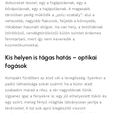
dobozokat teszel: egy a fogápolásnak, egy a
bőrápolásnak, egy a hajápolásnak. A magasabb
tárolóban pedig működik a „polc-szabály”: alul a
nehezebb, nagyobb flakonok, feljebb a könnyebb,
ritkábban használt dolgok. Ha van hely, a textíliáknak
(törölköző, vendégtörölköző) külön szintet érdemes
fenntartani, mert így nem keveredik a
kozmetikumokkal.
Kis helyen is tágas hatás – optikai
fogások
Kompakt fürdőben az első cél a levegősség. Ilyenkor a
padló láthatósága sokat számít: ha a bútor alatt
szabadon marad a rész, a tér nagyobbnak tűnik.
Ugyanez igaz a fényekre is: egy jól elhelyezett tükör és
egy szórt, meleg fényű világítás látványosan javítja a
térérzetet. A túl sok apró kiegészítő viszont