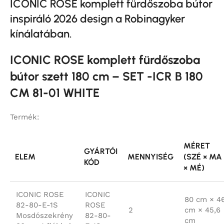
ICONIC ROSE komplett fürdőszoba bútor
inspiráló 2026 design a Robinagyker
kínálatában.
ICONIC ROSE komplett fürdőszoba
bútor szett 180 cm – SET -ICR B 180
CM 81-01 WHITE
Termék:
MÉRET
GYÁRTÓI
ELEM
MENNYISÉG
(SZÉ × MA
KÓD
× MÉ)
ICONIC ROSE
ICONIC
80 cm × 4
82-80-E-1S
ROSE
2
cm × 45,6
Mosdószekrény
82-80-
cm