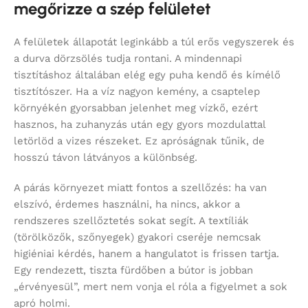
megőrizze a szép felületet
A felületek állapotát leginkább a túl erős vegyszerek és
a durva dörzsölés tudja rontani. A mindennapi
tisztításhoz általában elég egy puha kendő és kímélő
tisztítószer. Ha a víz nagyon kemény, a csaptelep
környékén gyorsabban jelenhet meg vízkő, ezért
hasznos, ha zuhanyzás után egy gyors mozdulattal
letörlöd a vizes részeket. Ez apróságnak tűnik, de
hosszú távon látványos a különbség.
A párás környezet miatt fontos a szellőzés: ha van
elszívó, érdemes használni, ha nincs, akkor a
rendszeres szellőztetés sokat segít. A textíliák
(törölközők, szőnyegek) gyakori cseréje nemcsak
higiéniai kérdés, hanem a hangulatot is frissen tartja.
Egy rendezett, tiszta fürdőben a bútor is jobban
„érvényesül”, mert nem vonja el róla a figyelmet a sok
apró holmi.