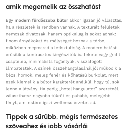
amik megemelik az összhatást
Egy
modern fürdőszoba bútor
akkor igazán jó választás,
ha a részletek is rendben vannak. A texturált felületek
nemcsak divatosak, hanem optikailag is sokat adnak:
finom árnyékokat és mélységet hoznak a térbe,
miközben megmarad a letisztultság. A modern hatást
erősítik a kontrasztos kiegészítők is: fekete vagy grafit
csaptelep, minimalista fogantyúk, visszafogott
lámpatestek. A színek összehangolásánál jól működik a
bézs, homok, meleg fehér és kőhatású burkolat, mert
ezek kiemelik a bútor karakterét anélkül, hogy túl sok
lenne a látvány. Ha pedig „hotel hangulatot” szeretnél,
választhatsz nagyobb tükröt és puhább, melegebb
fényt, ami estére igazi wellness érzetet ad.
Tippek a sűrűbb, mégis természetes
szöveghez és jobb vásárlói