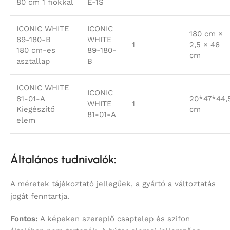
80 cm 1 fiókkal
E-1S
ICONIC WHITE
ICONIC
180 cm ×
89-180-B
WHITE
1
2,5 × 46
180 cm-es
89-180-
cm
asztallap
B
ICONIC WHITE
ICONIC
81-01-A
20*47*44,
WHITE
1
Kiegészítő
cm
81-01-A
elem
Általános tudnivalók:
A méretek tájékoztató jellegűek, a gyártó a változtatás
jogát fenntartja.
Fontos:
A képeken szereplő csaptelep és szifon