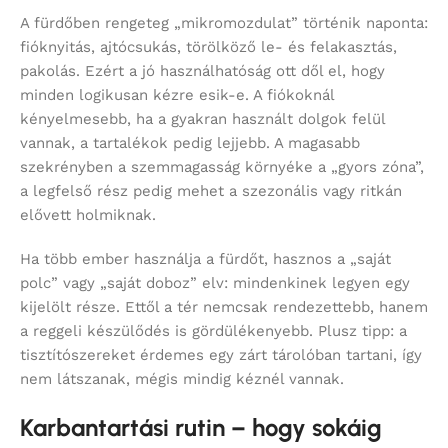
A fürdőben rengeteg „mikromozdulat” történik naponta:
fióknyitás, ajtócsukás, törölköző le- és felakasztás,
pakolás. Ezért a jó használhatóság ott dől el, hogy
minden logikusan kézre esik-e. A fiókoknál
kényelmesebb, ha a gyakran használt dolgok felül
vannak, a tartalékok pedig lejjebb. A magasabb
szekrényben a szemmagasság környéke a „gyors zóna”,
a legfelső rész pedig mehet a szezonális vagy ritkán
elővett holmiknak.
Ha több ember használja a fürdőt, hasznos a „saját
polc” vagy „saját doboz” elv: mindenkinek legyen egy
kijelölt része. Ettől a tér nemcsak rendezettebb, hanem
a reggeli készülődés is gördülékenyebb. Plusz tipp: a
tisztítószereket érdemes egy zárt tárolóban tartani, így
nem látszanak, mégis mindig kéznél vannak.
Karbantartási rutin – hogy sokáig