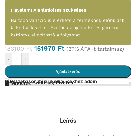
Figyelem!
Ajánlatkérés szükséges!
Ha több variáció is elérhető a termékből, előbb azt
ki kell választani. Ezután az ajánlatkérés gombra
kattintva elindítható a folyamat.
151970
Ft
183100
Ft
(27% ÁFÁ-t tartalmaz)
-
+
Ajánlatkérés
Összehasonlítás
Kedvencekhez adom
Szerelés, Szállítás, Fizetés
Tudástár
Leírás