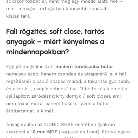
sokszor többet ér, mint még egy mosdó alatti fiók –
mert a magas térfogatban könnyebb zónákat
kialakítani.
Fali rögzítés, soft close, tartós
anyagok – miért kényelmes a
mindennapokban?
Egy jól megválasztott
modern fürdőszoba bútor
nemcsak szép, hanem csendes és strapabíró is. A fali
rögzítésnél a padló szabad marad, a takarítás gyorsabb,
és a tér is „levegősebbnek” hat. Több forrás kiemeli a
csillapított záródást (cichy domyk / soft close), ami
nem luxus extra, hanem hosszú távon a bútor
élettartamát is kíméli.
Anyagoldalon az ICONIC ROSE esetében gyakran
szerepel a
16 mm MDF
(korpusz és front), illetve egyes