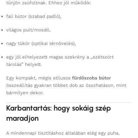
tűnjön zsúfoltnak. Ehhez jól működik:
fali bútor (szabad padló),
világos pult/mosdó,
nagy tükör (optikai térnövelés),
egy jól elhelyezett magas szekrény a „szétszórt
tárolás” helyett.
Egy kompakt, mégis stílusos
fürdőszoba bútor
összeállítás gyakran többet dob az összhatáson, mint
bármilyen dekor.
Karbantartás: hogy sokáig szép
maradjon
A mindennapi tisztításhoz általában elég egy puha,