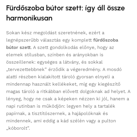
Fürdőszoba bútor szett: így áll össze
harmonikusan
Sokan kész megoldást szeretnének, ezért a
legnépszerűbb választás egy komplett
fürdőszoba
bútor szett
. A szett gondolkodás előnye, hogy az
elemek stílusban, színben és arányokban is
összeillenek: egységes a látvány, és sokkal
„tervezettebbnek” érződik a végeredmény. A mosdó
alatti részben kialakított tároló gyorsan elnyeli a
mindennap használt kellékeket, míg egy kiegészítő
magas tároló a ritkábban elővett dolgoknak ad helyet. A
lényeg, hogy ne csak a képeken nézzen ki jól, hanem a
napi rutinban is működjön: legyen hely a tartalék
papírnak, a tisztítószernek, a hajápolóknak és
mindennek, ami eddig a kád szélén vagy a pulton
„kóborolt”.