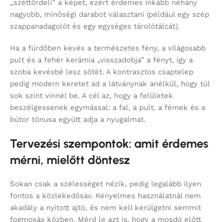
„széttördeli” a képet, ezért érdemes inkább néhány
nagyobb, minőségi darabot választani (például egy szép
szappanadagolót és egy egységes tárolótálcát).
Ha a fürdőben kevés a természetes fény, a világosabb
pult és a fehér kerámia „visszadobja” a fényt, így a
szoba kevésbé lesz sötét. A kontrasztos csaptelep
pedig modern keretet ad a látványnak anélkül, hogy túl
sok színt vinnél be. A cél az, hogy a felületek
beszélgessenek egymással: a fal, a pult, a fémek és a
bútor tónusa együtt adja a nyugalmat.
Tervezési szempontok: amit érdemes
mérni, mielőtt döntesz
Sokan csak a szélességet nézik, pedig legalább ilyen
fontos a közlekedősáv. Kényelmes használatnál nem
akadály a nyitott ajtó, és nem kell kerülgetni semmit
fogmosás közben. Mérd le azt is, hogy a mosdó előtt