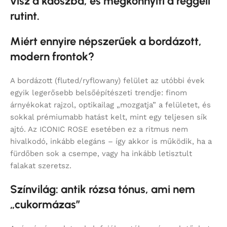
visz a káoszba, és megkönnyíti a reggeli
rutint.
Miért ennyire népszerűek a bordázott,
modern frontok?
A bordázott (fluted/ryflowany) felület az utóbbi évek
egyik legerősebb belsőépítészeti trendje: finom
árnyékokat rajzol, optikailag „mozgatja” a felületet, és
sokkal prémiumabb hatást kelt, mint egy teljesen sík
ajtó. Az ICONIC ROSE esetében ez a ritmus nem
hivalkodó, inkább elegáns – így akkor is működik, ha a
fürdőben sok a csempe, vagy ha inkább letisztult
falakat szeretsz.
Színvilág: antik rózsa tónus, ami nem
„cukormázas”