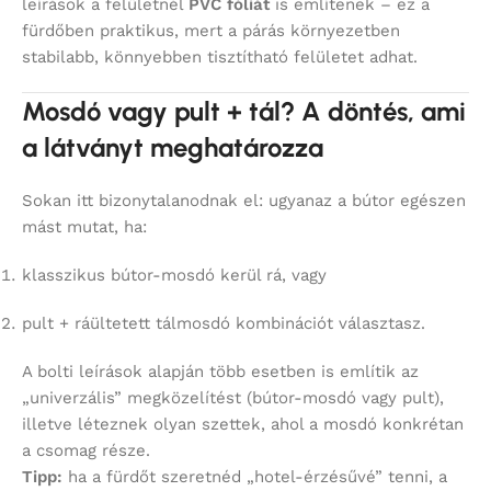
leírások a felületnél
PVC fóliát
is említenek – ez a
fürdőben praktikus, mert a párás környezetben
stabilabb, könnyebben tisztítható felületet adhat.
Mosdó vagy pult + tál? A döntés, ami
a látványt meghatározza
Sokan itt bizonytalanodnak el: ugyanaz a bútor egészen
mást mutat, ha:
klasszikus bútor-mosdó kerül rá, vagy
pult + ráültetett tálmosdó kombinációt választasz.
A bolti leírások alapján több esetben is említik az
„univerzális” megközelítést (bútor-mosdó vagy pult),
illetve léteznek olyan szettek, ahol a mosdó konkrétan
a csomag része.
Tipp:
ha a fürdőt szeretnéd „hotel-érzésűvé” tenni, a