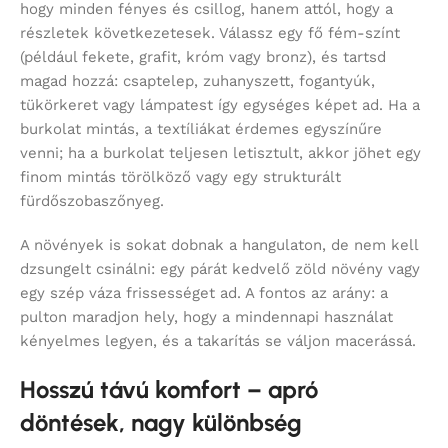
hogy minden fényes és csillog, hanem attól, hogy a
részletek következetesek. Válassz egy fő fém-színt
(például fekete, grafit, króm vagy bronz), és tartsd
magad hozzá: csaptelep, zuhanyszett, fogantyúk,
tükörkeret vagy lámpatest így egységes képet ad. Ha a
burkolat mintás, a textíliákat érdemes egyszínűre
venni; ha a burkolat teljesen letisztult, akkor jöhet egy
finom mintás törölköző vagy egy strukturált
fürdőszobaszőnyeg.
A növények is sokat dobnak a hangulaton, de nem kell
dzsungelt csinálni: egy párát kedvelő zöld növény vagy
egy szép váza frissességet ad. A fontos az arány: a
pulton maradjon hely, hogy a mindennapi használat
kényelmes legyen, és a takarítás se váljon macerássá.
Hosszú távú komfort – apró
döntések, nagy különbség