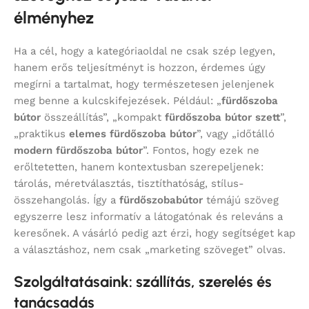
élményhez
Ha a cél, hogy a kategóriaoldal ne csak szép legyen,
hanem erős teljesítményt is hozzon, érdemes úgy
megírni a tartalmat, hogy természetesen jelenjenek
meg benne a kulcskifejezések. Például: „
fürdőszoba
bútor
összeállítás”, „kompakt
fürdőszoba bútor szett
”,
„praktikus
elemes fürdőszoba bútor
”, vagy „időtálló
modern fürdőszoba bútor
”. Fontos, hogy ezek ne
erőltetetten, hanem kontextusban szerepeljenek:
tárolás, méretválasztás, tisztíthatóság, stílus-
összehangolás. Így a
fürdőszobabútor
témájú szöveg
egyszerre lesz informatív a látogatónak és releváns a
keresőnek. A vásárló pedig azt érzi, hogy segítséget kap
a választáshoz, nem csak „marketing szöveget” olvas.
Szolgáltatásaink: szállítás, szerelés és
tanácsadás