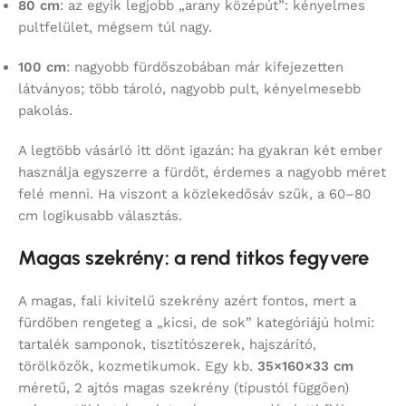
80 cm
: az egyik legjobb „arany középút”: kényelmes
pultfelület, mégsem túl nagy.
100 cm
: nagyobb fürdőszobában már kifejezetten
látványos; több tároló, nagyobb pult, kényelmesebb
pakolás.
A legtöbb vásárló itt dönt igazán: ha gyakran két ember
használja egyszerre a fürdőt, érdemes a nagyobb méret
felé menni. Ha viszont a közlekedősáv szűk, a 60–80
cm logikusabb választás.
Magas szekrény: a rend titkos fegyvere
A magas, fali kivitelű szekrény azért fontos, mert a
fürdőben rengeteg a „kicsi, de sok” kategóriájú holmi:
tartalék samponok, tisztítószerek, hajszárító,
törölközők, kozmetikumok. Egy kb.
35×160×33 cm
méretű, 2 ajtós magas szekrény (típustól függően)