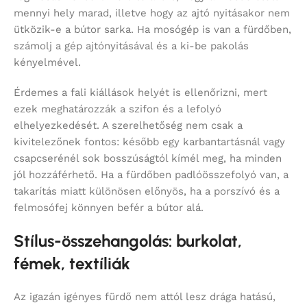
mennyi hely marad, illetve hogy az ajtó nyitásakor nem
ütközik-e a bútor sarka. Ha mosógép is van a fürdőben,
számolj a gép ajtónyitásával és a ki-be pakolás
kényelmével.
Érdemes a fali kiállások helyét is ellenőrizni, mert
ezek meghatározzák a szifon és a lefolyó
elhelyezkedését. A szerelhetőség nem csak a
kivitelezőnek fontos: később egy karbantartásnál vagy
csapcserénél sok bosszúságtól kímél meg, ha minden
jól hozzáférhető. Ha a fürdőben padlóösszefolyó van, a
takarítás miatt különösen előnyös, ha a porszívó és a
felmosófej könnyen befér a bútor alá.
Stílus-összehangolás: burkolat,
fémek, textíliák
Az igazán igényes fürdő nem attól lesz drága hatású,