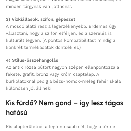
minden tárgynak van „otthona”.
3) Vízkiállások, szifon, gépészet
A mosdó alatti rész a legérzékenyebb. Érdemes úgy
választani, hogy a szifon elférjen, és a szerelés is
kulturált legyen. (A pontos kompatibilitást mindig a
konkrét termékadatok döntsék el.)
4) Stílus-összehangolás
Az antik rózsa bútort nagyon szépen ellenpontozza a
fekete, grafit, bronz vagy króm csaptelep. A
burkolatoknál pedig a bézs-homok-meleg fehér skála
különösen jól áll neki.
Kis fürdő? Nem gond – így lesz tágas
hatású
Kis alapterületnél a legfontosabb cél, hogy a tér ne