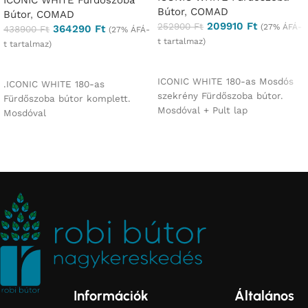
ICONIC WHITE Fürdőszoba
Bútor
,
COMAD
Bútor
,
COMAD
209910
Ft
252900
Ft
(27% ÁFÁ-
364290
Ft
438900
Ft
(27% ÁFÁ-
t tartalmaz)
t tartalmaz)
Ajánlatkérés
Ajánlatkérés
ICONIC WHITE 180-as Mosdós
.ICONIC WHITE 180-as
szekrény Fürdőszoba bútor.
Fürdőszoba bútor komplett.
Mosdóval + Pult lap
Mosdóval
Információk
Általános