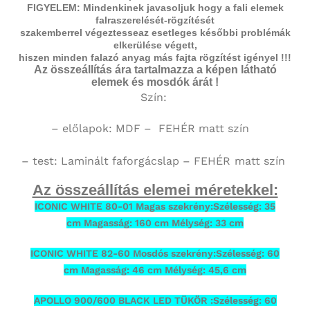
FIGYELEM: Mindenkinek javasoljuk hogy a fali elemek
falraszerelését-rögzítését
szakemberrel végeztesse
az esetleges későbbi problémák
elkerülése végett,
hiszen minden falazó anyag más fajta rögzítést igényel !!!
Az összeállítás ára tartalmazza a képen látható
elemek és mosdók árát !
Szín:
– előlapok: MDF – FEHÉR
matt szín
– test:
Laminált faforgácslap
– FEHÉR
matt szín
Az összeállítás elemei méretekkel:
ICONIC WHITE 80-01 Magas szekrény:Szélesség: 35
cm Magasság: 160 cm Mélység: 33 cm
ICONIC WHITE 82-60 Mosdós szekrény:Szélesség: 60
cm Magasság: 46 cm Mélység: 45,6 cm
APOLLO 900/600 BLACK LED TÜKÖR :Szélesség: 60