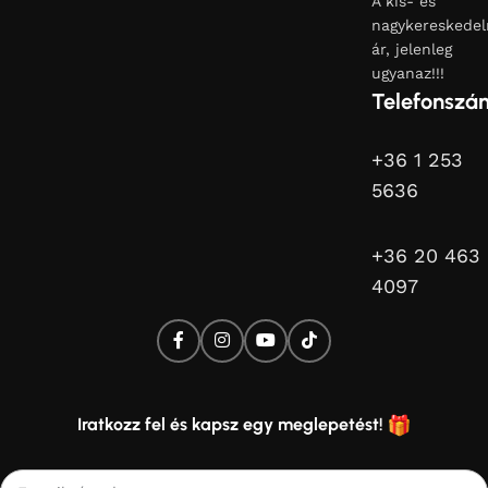
A kis- és
nagykereskedel
ár, jelenleg
ugyanaz!!!
Telefonszá
+36 1 253
5636
+36 20 463
4097
Iratkozz fel és kapsz egy meglepetést!