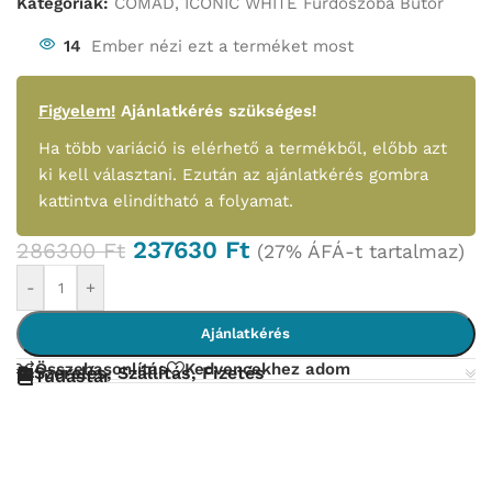
Kategóriák:
COMAD
,
ICONIC WHITE Fürdőszoba Bútor
14
Ember nézi ezt a terméket most
Figyelem!
Ajánlatkérés szükséges!
Ha több variáció is elérhető a termékből, előbb azt
ki kell választani. Ezután az ajánlatkérés gombra
kattintva elindítható a folyamat.
237630
Ft
286300
Ft
(27% ÁFÁ-t tartalmaz)
-
+
Ajánlatkérés
Összehasonlítás
Kedvencekhez adom
Szerelés, Szállítás, Fizetés
Tudástár