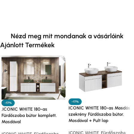
Nézd meg mit mondanak a vásárlóink
Ajánlott Termékek
-17%
-17%
ICONIC WHITE 180-as Mosdós
.ICONIC WHITE 180-as
szekrény Fürdőszoba bútor.
Fürdőszoba bútor komplett.
Mosdóval + Pult lap
Mosdóval
ICONIC WHITE Fürdőszoba