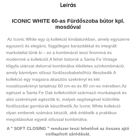
Leírás
ICONIC WHITE 60-as Fürdőszoba bútor kpl.
mosdóval
Az Iconic White egy új kollekció kínálatunkban, amely egyszerre
egyszerű és elegáns, függőleges barázdákkal és integrált
markolattal tűnik ki – ez a kombináció teszi finommá és
modernné a kollekciót.
A fehér bútorok a Santa Fe Vintage
tölgyfa utánzat dekorral kombinálva tökéletes színkombináció,
amely bármilyen stílusú fürdőszobabelsőhöz illeszkedik.A
kollekció egy magasra akasztós szekrényt és két
mosdószekrényt tartalmaz 60 cm-es és 80 cm-es méretben.Az
egészet a Santa Fe Oak kollekcióból származó munkalapok és
alsó szekrények egészítik ki, melyek segítségével különféle
fürdőszobai garnitúrák készíthetők.Az Iconic White kollekció
olyan emberek számára készült, akik értékelik a praktikus
megoldásokat egyedi stílussal kombinálva.
A " SOFT CLOSING " rendszer teszi lehetővé az összes ajtó
csillapított záródását.