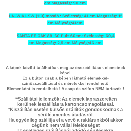
cm Magasság: 90 cm
UN-WIKI-SW (113) mosdó : Szélesség: 41 cm Magasság: 15
cm Mélység:41cm
SANTA FE OAK 89-60 Pult 60cm: Szélesség: 60,4
cm Magasság: 2,5 cm Mélység:46 cm
A képek között találhatóak meg az összeállítások elemeinek
képei.
Ez a bútor, csak a képen látható elemekkel-
színösszeállításal és méretekkel rendelhető.
Elemenként is rendelhető ! A csap és szifon NEM tartozék !
*
*Szállítási jellemzők: Az elemek lapraszerelten
kerülnek leszállításra kartoncsomagolással.
*Kiszállítás esetén külsős szállítók gondoskodnak a
sérülésmentes átadásról.
Ha egyénileg szállítja el a vevő a raktárunkból akkor
cégünk nem vállal felelősséget
az esetleges szállításból adódó sérülésekre.