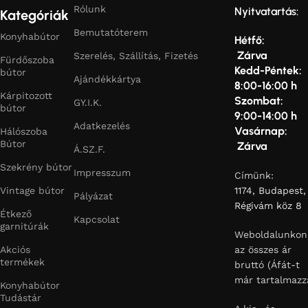
Rólunk
Nyitvatartás:
Kategóriák
Bemutatóterem
Konyhabútor
Hétfő:
Zárva
Szerelés, Szállítás, Fizetés
Fürdőszoba
Kedd-Péntek:
bútor
Ajándékkártya
8:00-16:00 h
Kárpitozott
Szombat:
GY.I.K.
bútor
9:00-14:00 h
Adatkezelés
Vasárnap:
Hálószoba
Bútor
Zárva
Á.SZ.F.
Szekrény bútor
Impresszum
Címünk:
Vintage bútor
1174, Budapest,
Pályázat
Régivám köz 8
Étkező
Kapcsolat
garnitúrák
Weboldalunkon
Akciós
az összes ár
termékek
bruttó (Áfát-t
már tartalmazz
Konyhabútor
Tudástár