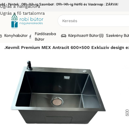
edd - Péntek : 08h-16h-ig Szombat : 09h-14h-ig Hétfő és Vasárnap : ZÁRVA!
Ugrás a navigációra
Ugrás a fő tartalomra
Fürdőszoba
Konyhabútor
Kárpitozott Bútor
Szekrény Bú
Bútor
Kezdőlap
/
Bútor
/
Konyhabútor
/
Konyhabútor kiegészítők
/
MO
.Kevmil Premium MEX Antracit 600×500 Exkluzív design 