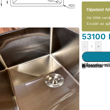
Figyelem!
Ajá
Ha több variá
Ezután az aj
53100
-
+
Összehasonlí
Szerelés, Szá
Tudástár