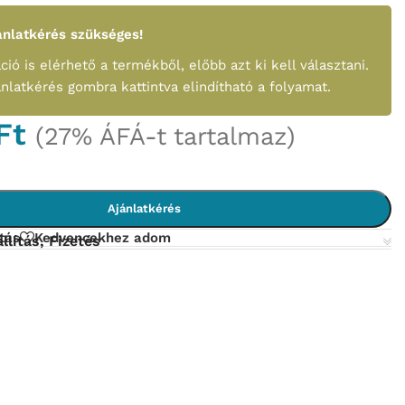
nlatkérés szükséges!
ció is elérhető a termékből, előbb azt ki kell választani.
ánlatkérés gombra kattintva elindítható a folyamat.
Ft
(27% ÁFÁ-t tartalmaz)
Ajánlatkérés
tás
Kedvencekhez adom
llítás, Fizetés