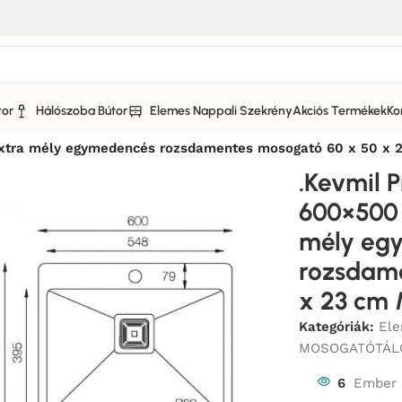
tor
Hálószoba Bútor
Elemes Nappali Szekrény
Akciós Termékek
Ko
SOGATÓTÁLCÁK KONYHABÚTORHOZ
/
extra mély egymedencés rozsdamentes mosogató 60 x 50 x 
.Kevmil 
600×500 
mély eg
rozsdam
x 23 cm
Kategóriák:
Ele
MOSOGATÓTÁL
6
Ember 