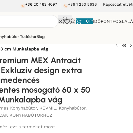
+36 20 463 4097
+36 1 253 5636
Kapcsolatfelvét
0
Ft
IDŐPONTFOGLAL
nyhabútor Tudástár
Blog
23 cm Munkalapba vág
Premium MEX Antracit
Exkluzív design extra
ymedencés
entes mosogató 60 x 50
 Munkalapba vág
mes Konyhabútor
,
KEVMIL
,
Konyhabútor
,
CÁK KONYHABÚTORHOZ
nézi ezt a terméket most