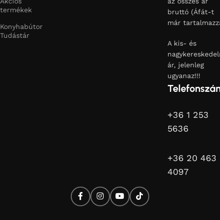
Akciós
az összes ár
termékek
bruttó (Áfát-t
már tartalmazz
Konyhabútor
Tudástár
A kis- és
nagykereskedel
ár, jelenleg
ugyanaz!!!
Telefonszá
+36 1 253
5636
+36 20 463
4097