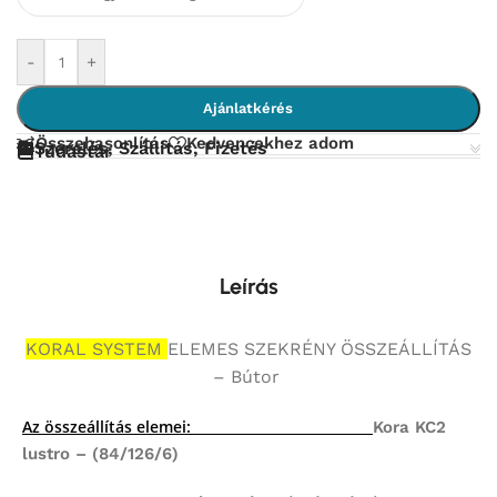
-
+
Ajánlatkérés
Összehasonlítás
Kedvencekhez adom
Szerelés, Szállítás, Fizetés
Tudástár
Leírás
KORAL SYSTEM
ELEMES SZEKRÉNY ÖSSZEÁLLÍTÁS
– Bútor
Az összeállítás elemei:
Kora KC2
lustro – (84/126/6)