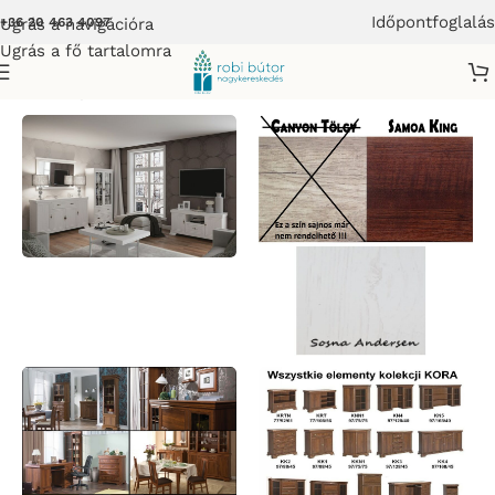
Időpontfoglalás
Ugrás a navigációra
+36 20 463 4097
Ugrás a fő tartalomra
Kezdőlap
/
Bútor
/
VINTAGE BÚTOR
/
KORAL STÍL BÚTOR