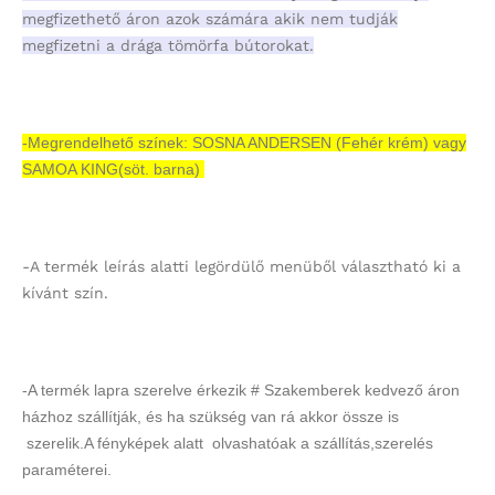
megfizethető áron azok számára akik nem tudják
megfizetni a drága tömörfa bútorokat.
-Megrendelhető színek: SOSNA ANDERSEN (Fehér krém) vagy
SAMOA KING(söt. barna)
-A termék leírás alatti legördülő menüből választható ki a
kívánt szín.
-A termék lapra szerelve érkezik # Szakemberek kedvező áron
házhoz szállítják, és ha szükség van rá akkor össze is
szerelik.A fényképek alatt olvashatóak a szállítás,szerelés
paraméterei.