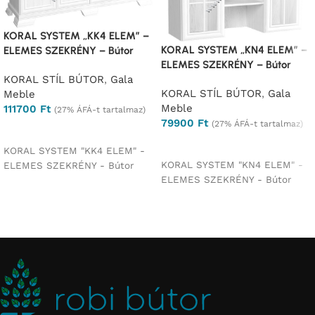
KORAL SYSTEM „KK4 ELEM” –
KORAL SYSTEM „KN4 ELEM” –
ELEMES SZEKRÉNY – Bútor
ELEMES SZEKRÉNY – Bútor
KORAL STÍL BÚTOR
,
Gala
KORAL STÍL BÚTOR
,
Gala
Meble
Meble
111700
Ft
(27% ÁFÁ-t tartalmaz)
79900
Ft
(27% ÁFÁ-t tartalmaz)
Opciók választása
Opciók választása
KORAL SYSTEM "KK4 ELEM" -
KORAL SYSTEM "KN4 ELEM" -
ELEMES SZEKRÉNY - Bútor
ELEMES SZEKRÉNY - Bútor