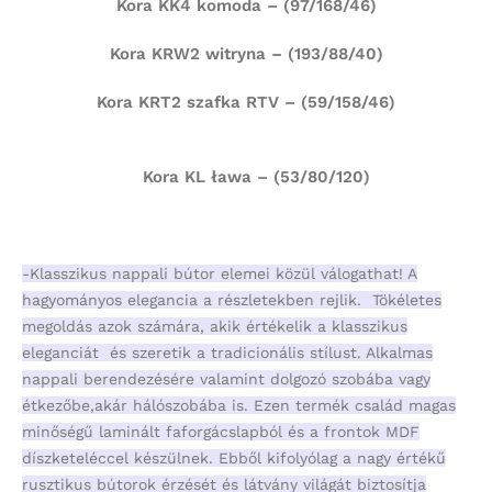
Kora KK4 komoda – (97/168/46)
Kora KRW2 witryna – (193/88/40)
Kora KRT2 szafka RTV – (59/158/46)
Kora KL ława – (53/80/120)
-Klasszikus nappali bútor elemei közül válogathat! A
hagyományos elegancia a részletekben rejlik. Tökéletes
megoldás azok számára, akik értékelik a klasszikus
eleganciát és szeretik a tradicionális stílust. Alkalmas
nappali berendezésére valamint dolgozó szobába vagy
étkezőbe,akár hálószobába is. Ezen termék család magas
minőségű laminált faforgácslapból és a frontok MDF
díszketeléccel készülnek. Ebből kifolyólag a nagy értékű
rusztikus bútorok érzését és látvány világát biztosítja