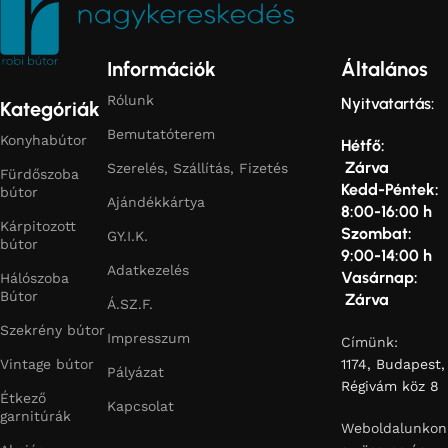
Információk
Általános
Rólunk
Nyitvatartás:
Kategóriák
Bemutatóterem
Konyhabútor
Hétfő:
Zárva
Szerelés, Szállítás, Fizetés
Fürdőszoba
Kedd-Péntek:
bútor
Ajándékkártya
8:00-16:00 h
Kárpitozott
Szombat:
GY.I.K.
bútor
9:00-14:00 h
Adatkezelés
Vasárnap:
Hálószoba
Bútor
Zárva
Á.SZ.F.
Szekrény bútor
Impresszum
Címünk:
Vintage bútor
1174, Budapest,
Pályázat
Régivám köz 8
Étkező
Kapcsolat
garnitúrák
Weboldalunkon