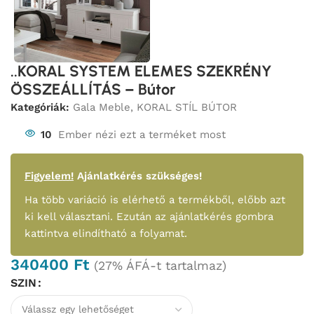
..KORAL SYSTEM ELEMES SZEKRÉNY
ÖSSZEÁLLÍTÁS – Bútor
Kategóriák:
Gala Meble
,
KORAL STÍL BÚTOR
10
Ember nézi ezt a terméket most
Figyelem!
Ajánlatkérés szükséges!
Ha több variáció is elérhető a termékből, előbb azt
ki kell választani. Ezután az ajánlatkérés gombra
kattintva elindítható a folyamat.
340400
Ft
(27% ÁFÁ-t tartalmaz)
SZIN