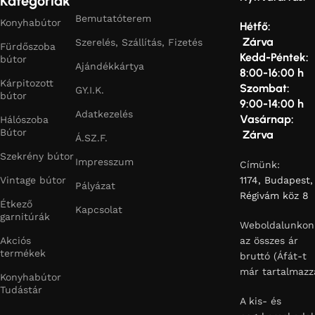
Kategóriák
Bemutatóterem
Konyhabútor
Hétfő:
Zárva
Szerelés, Szállítás, Fizetés
Fürdőszoba
Kedd-Péntek:
bútor
Ajándékkártya
8:00-16:00 h
Kárpitozott
Szombat:
GY.I.K.
bútor
9:00-14:00 h
Adatkezelés
Vasárnap:
Hálószoba
Bútor
Zárva
Á.SZ.F.
Szekrény bútor
Impresszum
Címünk:
Vintage bútor
1174, Budapest,
Pályázat
Régivám köz 8
Étkező
Kapcsolat
garnitúrák
Weboldalunkon
Akciós
az összes ár
termékek
bruttó (Áfát-t
már tartalmazz
Konyhabútor
Tudástár
A kis- és