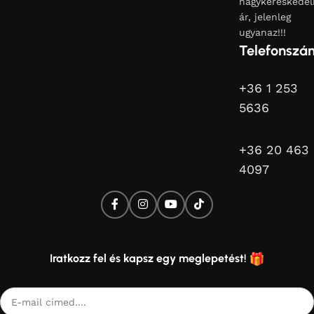
nagykereskedel
ár, jelenleg
ugyanaz!!!
Telefonszá
+36 1 253
5636
+36 20 463
4097
Iratkozz fel és kapsz egy meglepetést!