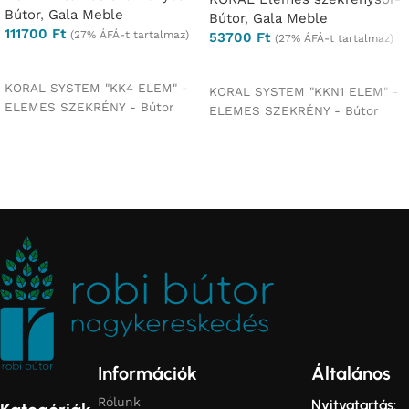
Bútor
,
Gala Meble
Bútor
,
Gala Meble
111700
Ft
(27% ÁFÁ-t tartalmaz)
53700
Ft
(27% ÁFÁ-t tartalmaz)
Opciók választása
Opciók választása
KORAL SYSTEM "KK4 ELEM" -
KORAL SYSTEM "KKN1 ELEM" -
ELEMES SZEKRÉNY - Bútor
ELEMES SZEKRÉNY - Bútor
Információk
Általános
Rólunk
Nyitvatartás: