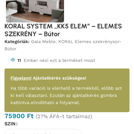
KORAL SYSTEM „KK5 ELEM” – ELEMES
SZEKRÉNY – Bútor
Kategóriák:
Gala Meble
,
KORAL Elemes szekrénysor-
Bútor
11
Ember nézi ezt a terméket most
Figyelem!
Ajánlatkérés szükséges!
Ha több variáció is elérhető a termékből, előbb azt
ki kell választani. Ezután az ajánlatkérés gombra
kattintva elindítható a folyamat.
75900
Ft
(27% ÁFÁ-t tartalmaz)
SZIN