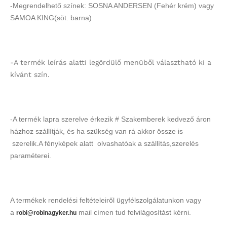
-Megrendelhető színek: SOSNA ANDERSEN (Fehér krém) vagy
SAMOA KING(söt. barna)
-A termék leírás alatti legördülő menüből választható ki a
kívánt szín.
-A termék lapra szerelve érkezik # Szakemberek kedvező áron
házhoz szállítják, és ha szükség van rá akkor össze is
szerelik.A fényképek alatt olvashatóak a szállítás,szerelés
paraméterei.
A termékek rendelési feltételeiről ügyfélszolgálatunkon vagy
a
mail címen tud felvilágosítást kérni.
robi@robinagyker.hu