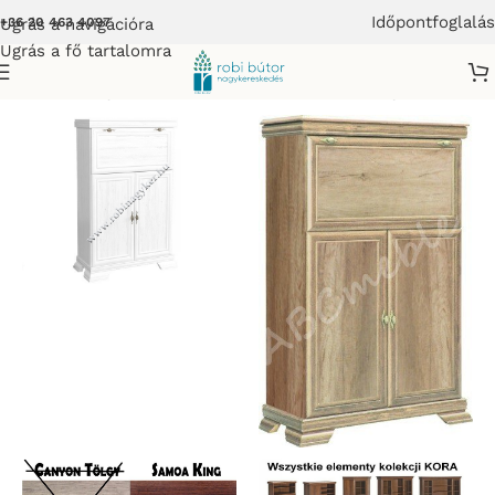
Időpontfoglalás
Ugrás a navigációra
+36 20 463 4097
Ugrás a fő tartalomra
emes Szekrénysor-Bútor
/
KORAL Elemes szekrénysor-Bútor