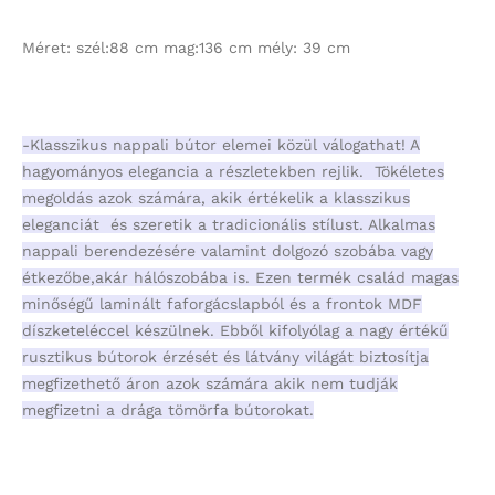
Méret
: szél:88 cm mag:136 cm mély: 39 cm
-Klasszikus nappali bútor elemei közül válogathat! A
hagyományos elegancia a részletekben rejlik. Tökéletes
megoldás azok számára, akik értékelik a klasszikus
eleganciát és szeretik a tradicionális stílust. Alkalmas
nappali berendezésére valamint dolgozó szobába vagy
étkezőbe,akár hálószobába is. Ezen termék család magas
minőségű laminált faforgácslapból és a frontok MDF
díszketeléccel készülnek. Ebből kifolyólag a nagy értékű
rusztikus bútorok érzését és látvány világát biztosítja
megfizethető áron azok számára akik nem tudják
megfizetni a drága tömörfa bútorokat.