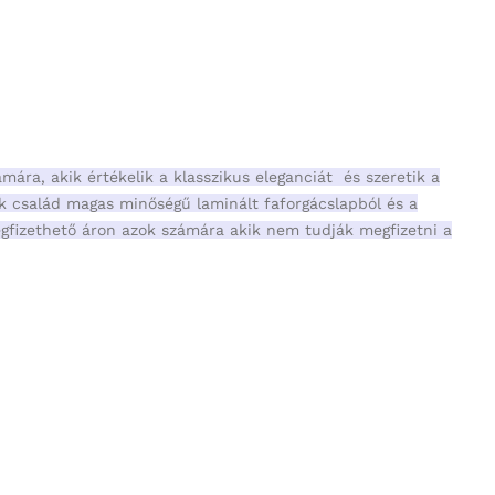
mára, akik értékelik a klasszikus eleganciát és szeretik a
ék család magas minőségű laminált faforgácslapból és a
megfizethető áron azok számára akik nem tudják megfizetni a