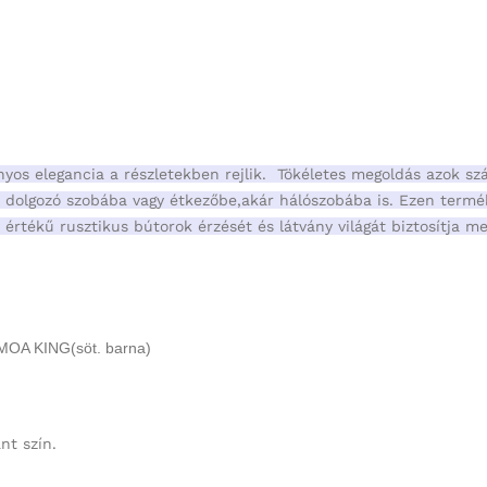
yos elegancia a részletekben rejlik. Tökéletes megoldás azok szá
nt dolgozó szobába vagy étkezőbe,akár hálószobába is. Ezen term
 értékű rusztikus bútorok érzését és látvány világát biztosítja 
MOA KING(söt. barna)
nt szín.