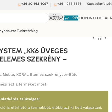
+36 20 463 4097
+36 1 253 5636
Kapcsolatfelvét
0
Ft
IDŐPONTFOGLAL
nyhabútor Tudástár
Blog
YSTEM „KK6 ÜVEGES
 ELEMES SZEKRÉNY –
a Meble
,
KORAL Elemes szekrénysor-Bútor
nézi ezt a terméket most
nlatkérés szükséges!
ció is elérhető a termékből, előbb azt ki kell választani.