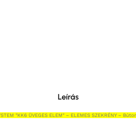
Leírás
STEM "KK6 ÜVEGES ELEM" – ELEMES SZEKRÉNY – Búto