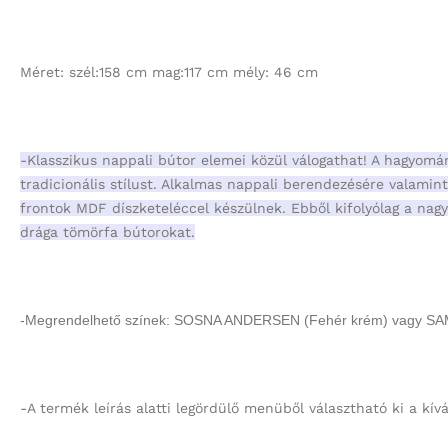
Méret
: szél:158 cm mag:117 cm mély: 46 cm
-Klasszikus nappali bútor elemei közül válogathat! A hagyomán
tradicionális stílust. Alkalmas nappali berendezésére valami
frontok MDF díszketeléccel készülnek. Ebből kifolyólag a nagy
drága tömörfa bútorokat.
-Megrendelhető színek: SOSNA ANDERSEN (Fehér krém) vagy SA
-A termék leírás alatti legördülő menüből választható ki a kívá