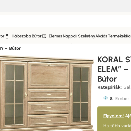
tor
Hálószoba Bútor
Elemes Nappali Szekrény
Akciós Termékek
Ko
or-Bútor
/
KORAL Elemes szekrénysor-Bútor
/
 – Bútor
KORAL S
ELEM” –
Bútor
Kategóriák:
Gal
8
Ember 
Figyelem!
Ajá
Ha több variá