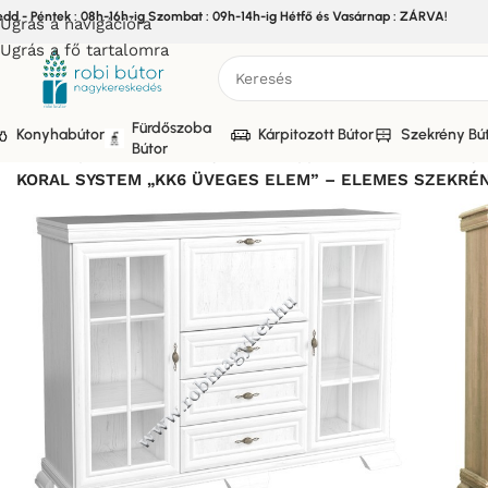
edd - Péntek : 08h-16h-ig Szombat : 09h-14h-ig Hétfő és Vasárnap : ZÁRVA!
Ugrás a navigációra
Ugrás a fő tartalomra
Fürdőszoba
Konyhabútor
Kárpitozott Bútor
Szekrény Bú
Bútor
Kezdőlap
/
Bútor
/
Szekrény bútor
/
Nappali Elemes Szekrénys
KORAL SYSTEM „KK6 ÜVEGES ELEM” – ELEMES SZEKRÉNY