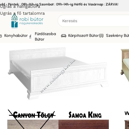
edd - Péntek : 08h-16h-ig Szombat : 09h-14h-ig Hétfő és Vasárnap : ZÁRVA!
Ugrás a navigációra
Ugrás a fő tartalomra
Fürdőszoba
Konyhabútor
Kárpitozott Bútor
Szekrény Bú
Bútor
Kezdőlap
/
Bútor
/
VINTAGE BÚTOR
/
KORAL STÍL BÚTOR
/
KORA