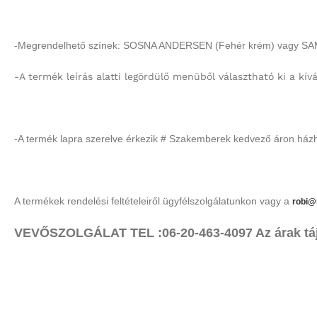
-Megrendelhető színek: SOSNA ANDERSEN (Fehér krém) vagy SA
-A termék leírás alatti legördülő menüből választható ki a kívá
-A termék lapra szerelve érkezik # Szakemberek kedvező áron házho
A termékek rendelési feltételeiről ügyfélszolgálatunkon vagy a
robi@
VEVŐSZOLGÁLAT TEL :06-20-463-4097 Az árak tájék