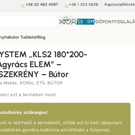
+36 20 463 4097
+36 1 253 5636
Kapcsolatfelvét
0
Ft
IDŐPONTFOGLAL
nyhabútor Tudástár
Blog
S SZEKRÉNY – Bútor
YSTEM „KLS2 180*200-
Ágyrács ELEM” –
SZEKRÉNY – Bútor
a Meble
,
KORAL STÍL BÚTOR
nézi ezt a terméket most
nlatkérés szükséges!
ció is elérhető a termékből, előbb azt ki kell választani.
ánlatkérés gombra kattintva elindítható a folyamat.