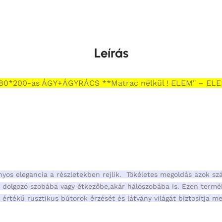
Leírás
80*200-as ÁGY+ÁGYRÁCS **Matrac nélkül ! ELEM" – EL
yos elegancia a részletekben rejlik. Tökéletes megoldás azok szá
nt dolgozó szobába vagy étkezőbe,akár hálószobába is. Ezen term
 értékű rusztikus bútorok érzését és látvány világát biztosítja 