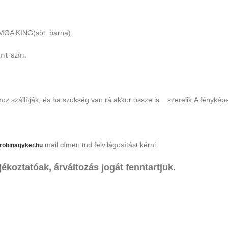
MOA KING(söt. barna)
nt szín.
z szállítják, és ha szükség van rá akkor össze is szerelik.A fényképe
mail címen tud felvilágosítást kérni.
robinagyker.hu
oztatóak, árváltozás jogát fenntartjuk.