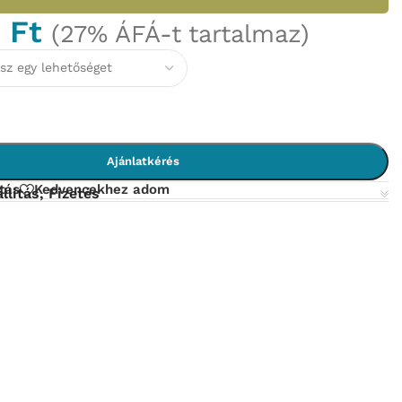
0
Ft
(27% ÁFÁ-t tartalmaz)
Ajánlatkérés
tás
Kedvencekhez adom
llítás, Fizetés