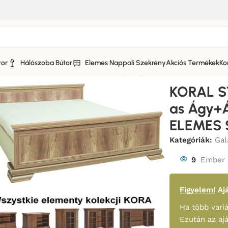
tor
Hálószoba Bútor
Elemes Nappali Szekrény
Akciós Termékek
Ko
L SYSTEM „KLS2 180*200-as Ágy+Ágyrács ELEM” – ELEME
KORAL S
as Ágy+
ELEMES 
Kategóriák:
Gal
9
Ember 
Figyelem!
Ajá
Ha több variá
Ezután az aj