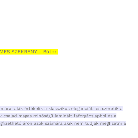
EMES SZEKRÉNY – Bútor
mára, akik értékelik a klasszikus eleganciát és szeretik a
ék család magas minőségű laminált faforgácslapból és a
megfizethető áron azok számára akik nem tudják megfizetni a