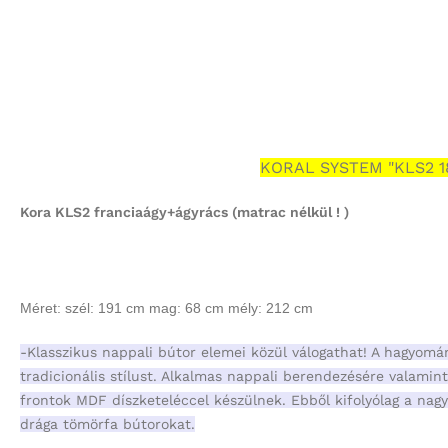
KORAL SYSTEM "KLS2 1
Kora KLS2 franciaágy+ágyrács (matrac nélkül ! )
Méret
: szél: 191 cm mag: 68 cm mély: 212 cm
-Klasszikus nappali bútor elemei közül válogathat! A hagyomán
tradicionális stílust. Alkalmas nappali berendezésére valami
frontok MDF díszketeléccel készülnek. Ebből kifolyólag a nagy
drága tömörfa bútorokat.