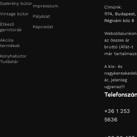
Szekrény bútor
Impresszum
Címünk:
Vintage bútor
1174, Budapest,
Pályázat
Régivám köz 8
Étkező
Kapcsolat
garnitúrák
Weboldalunkon
Akciós
az összes ár
termékek
bruttó (Áfát-t
már tartalmazz
Konyhabútor
Tudástár
A kis- és
nagykereskedel
ár, jelenleg
ugyanaz!!!
Telefonszá
+36 1 253
5636