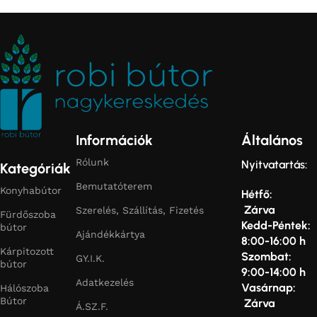
Információk
Általános
Rólunk
Nyitvatartás:
Kategóriák
Bemutatóterem
Konyhabútor
Hétfő:
Zárva
Szerelés, Szállítás, Fizetés
Fürdőszoba
Kedd-Péntek:
bútor
Ajándékkártya
8:00-16:00 h
Kárpitozott
Szombat:
GY.I.K.
bútor
9:00-14:00 h
Adatkezelés
Vasárnap:
Hálószoba
Bútor
Zárva
Á.SZ.F.