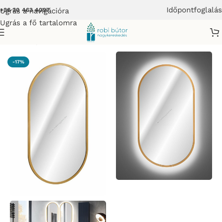
Időpontfoglalás
Ugrás a navigációra
+36 20 463 4097
Ugrás a fő tartalomra
Kezdőlap
/
COMAD
-17%