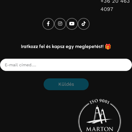
+36 20 463
4097
Iratkozz fel és kapsz egy meglepetést!
Küldés