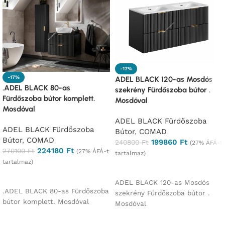
-17%
-17%
ADEL BLACK 120-as Mosdós
.ADEL BLACK 80-as
szekrény Fürdőszoba bútor .
Fürdőszoba bútor komplett.
Mosdóval
Mosdóval
ADEL BLACK Fürdőszoba
ADEL BLACK Fürdőszoba
Bútor
,
COMAD
Bútor
,
COMAD
199860
Ft
240800
Ft
(27% ÁFÁ-t
224180
Ft
270100
Ft
(27% ÁFÁ-t
tartalmaz)
tartalmaz)
Ajánlatkérés
Ajánlatkérés
ADEL BLACK 120-as Mosdós
.ADEL BLACK 80-as Fürdőszoba
szekrény Fürdőszoba bútor .
bútor komplett. Mosdóval
Mosdóval