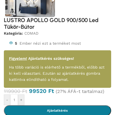
LUSTRO APOLLO GOLD 900/500 Led
Tükör-Bútor
Kategória:
COMAD
5
Ember nézi ezt a terméket most
Figyelem!
Ajánlatkérés szükséges!
Ha több variáció is elérhető a termékből, előbb azt
ki kell választani. Ezután az ajánlatkérés gombra
kattintva elindítható a folyamat.
99520
Ft
119900
Ft
(27% ÁFÁ-t tartalmaz)
-
+
Ajánlatkérés