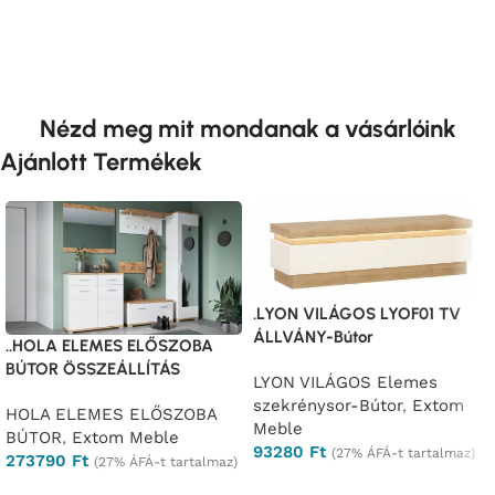
Nézd meg mit mondanak a vásárlóink
Ajánlott Termékek
.LYON VILÁGOS LYOF01 TV
ÁLLVÁNY-Bútor
..HOLA ELEMES ELŐSZOBA
BÚTOR ÖSSZEÁLLÍTÁS
LYON VILÁGOS Elemes
szekrénysor-Bútor
,
Extom
HOLA ELEMES ELŐSZOBA
Meble
BÚTOR
,
Extom Meble
93280
Ft
(27% ÁFÁ-t tartalmaz)
273790
Ft
(27% ÁFÁ-t tartalmaz)
Ajánlatkérés
Ajánlatkérés