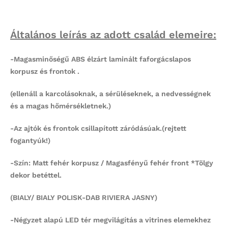
Általános leírás az adott család elemeire:
-Magasminőségű ABS élzárt laminált faforgácslapos
korpusz és frontok .
(
ellenáll a karcolásoknak, a sérüléseknek, a nedvességnek
és a magas hőmérsékletnek.)
-Az ajtók és frontok csillapított záródásúak.(rejtett
fogantyúk!)
-Szín: Matt fehér korpusz / Magasfényű fehér front *Tölgy
dekor betéttel.
(BIALY/ BIALY POLISK-DAB RIVIERA JASNY)
-Négyzet alapú LED tér megvilágítás a vitrines elemekhez