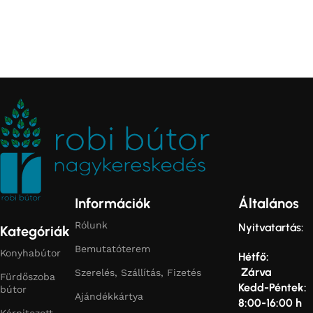
Információk
Általános
Rólunk
Nyitvatartás:
Kategóriák
Bemutatóterem
Konyhabútor
Hétfő:
Zárva
Szerelés, Szállítás, Fizetés
Fürdőszoba
Kedd-Péntek:
bútor
Ajándékkártya
8:00-16:00 h