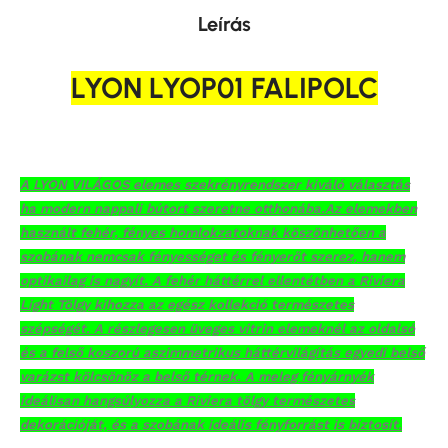
Leírás
LYON LYOP01 FALIPOLC
A LYON VILÁGOS elemes szekrényrendszer kiváló választás
ha modern nappali bútort szeretne otthonába.
Az elemekben
használt fehér, fényes homlokzatoknak köszönhetően a
szobának nemcsak fényességet és fényerőt szerez, hanem
optikailag is nagyít.
A fehér háttérrel ellentétben a Riviera
Light Tölgy kihozza az egész kollekció természetes
szépségét.
A részlegesen üveges vitrin elemeknél az oldalsó
és a felső koszorú aszimmetrikus háttérvilágítás egyedi belső
varázst kölcsönöz a belső térnek.
A meleg fényárnyék
ideálisan hangsúlyozza a Riviera tölgy természetes
dekorációját, és a szobának ideális fényforrást is biztosít.