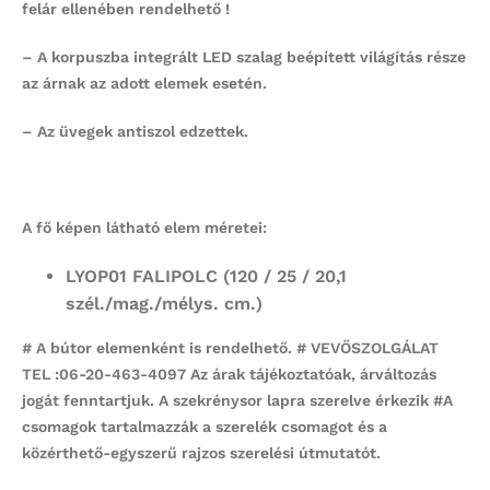
felár ellenében rendelhető !
– A korpuszba integrált LED szalag beépített világítás része
az árnak az adott elemek esetén.
– Az üvegek antiszol edzettek.
A fő képen látható elem méretei:
LYOP01 FALIPOLC
(120 / 25 / 20,1
szél./mag./mélys. cm.)
# A bútor elemenként is rendelhető. # VEVŐSZOLGÁLAT
TEL :06-20-463-4097 Az árak tájékoztatóak, árváltozás
jogát fenntartjuk. A szekrénysor lapra szerelve érkezik #
A
csomagok tartalmazzák a szerelék csomagot és a
közérthető-egyszerű rajzos szerelési útmutatót.