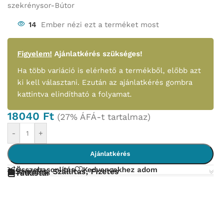
szekrénysor-Bútor
14
Ember nézi ezt a terméket most
Figyelem!
Ajánlatkérés szükséges!
Ha több variáció is elérhető a termékből, előbb azt
ki kell választani. Ezután az ajánlatkérés gombra
kattintva elindítható a folyamat.
18040
Ft
(27% ÁFÁ-t tartalmaz)
-
+
Ajánlatkérés
Összehasonlítás
Kedvencekhez adom
Szerelés, Szállítás, Fizetés
Tudástár