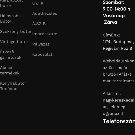
Kárpitozott
Szombat:
GY.I.K.
bútor
9:00-14:00 h
Adatkezelés
Vasárnap:
Hálószoba
Bútor
Zárva
Á.SZ.F.
Szekrény bútor
Impresszum
Címünk:
Vintage bútor
1174, Budapest,
Pályázat
Régivám köz 8
Étkező
Kapcsolat
garnitúrák
Weboldalunkon
Akciós
az összes ár
termékek
bruttó (Áfát-t
már tartalmazz
Konyhabútor
Tudástár
A kis- és
nagykereskedel
ár, jelenleg
ugyanaz!!!
Telefonszá