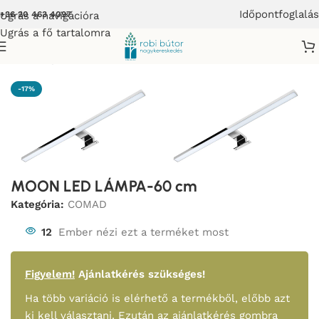
Időpontfoglalás
Ugrás a navigációra
+36 20 463 4097
Ugrás a fő tartalomra
Kezdőlap
/
COMAD
-17%
MOON LED LÁMPA-60 cm
Kategória:
COMAD
12
Ember nézi ezt a terméket most
Figyelem!
Ajánlatkérés szükséges!
Ha több variáció is elérhető a termékből, előbb azt
ki kell választani. Ezután az ajánlatkérés gombra