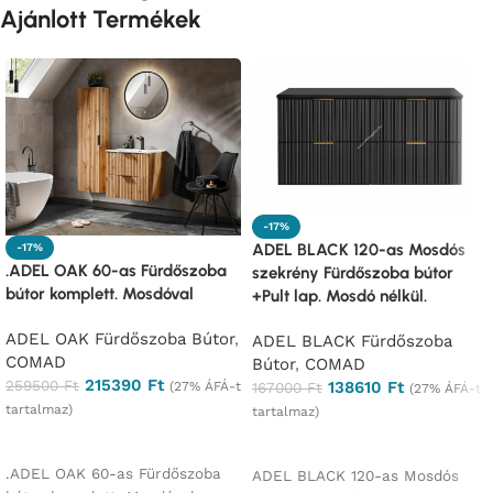
Ajánlott Termékek
-17%
ADEL BLACK 120-as Mosdós
-17%
.ADEL OAK 60-as Fürdőszoba
szekrény Fürdőszoba bútor
bútor komplett. Mosdóval
+Pult lap. Mosdó nélkül.
ADEL OAK Fürdőszoba Bútor
,
ADEL BLACK Fürdőszoba
COMAD
Bútor
,
COMAD
215390
Ft
259500
Ft
138610
Ft
(27% ÁFÁ-t
167000
Ft
(27% ÁFÁ-t
tartalmaz)
tartalmaz)
Ajánlatkérés
Ajánlatkérés
.ADEL OAK 60-as Fürdőszoba
ADEL BLACK 120-as Mosdós