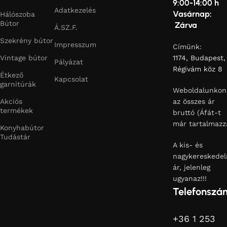
9:00-14:00 h
Adatkezelés
Vasárnap:
Hálószoba
Bútor
Zárva
Á.SZ.F.
Szekrény bútor
Impresszum
Címünk:
Vintage bútor
1174, Budapest,
Pályázat
Régivám köz 8
Étkező
Kapcsolat
garnitúrák
Weboldalunkon
Akciós
az összes ár
termékek
bruttó (Áfát-t
már tartalmazz
Konyhabútor
Tudástár
A kis- és
nagykereskedel
ár, jelenleg
ugyanaz!!!
Telefonszá
+36 1 253