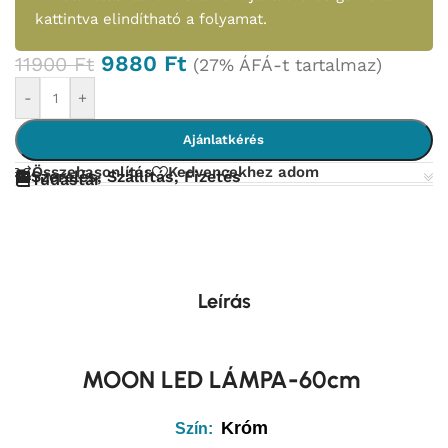
kattintva elindítható a folyamat.
9880
Ft
11900
Ft
(27% ÁFÁ-t tartalmaz)
-
+
Ajánlatkérés
Összehasonlítás
Kedvencekhez adom
Szerelés, Szállítás, Fizetés
Tudástár
Leírás
MOON LED LÁMPA-60cm
Króm
Szín: