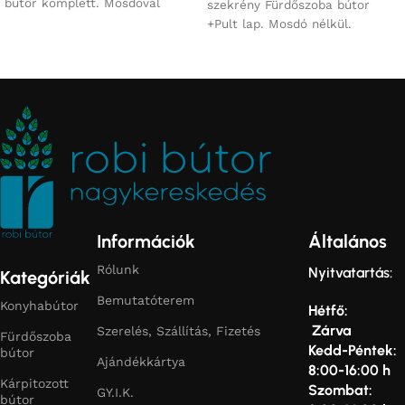
bútor komplett. Mosdóval
szekrény Fürdőszoba bútor
+Pult lap. Mosdó nélkül.
Információk
Általános
Rólunk
Nyitvatartás:
Kategóriák
Bemutatóterem
Konyhabútor
Hétfő:
Zárva
Szerelés, Szállítás, Fizetés
Fürdőszoba
Kedd-Péntek:
bútor
Ajándékkártya
8:00-16:00 h
Kárpitozott
Szombat:
GY.I.K.
bútor