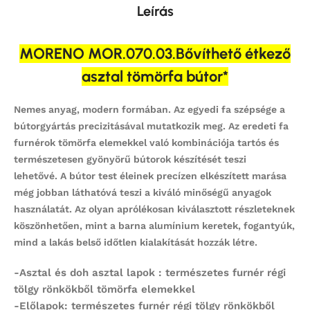
Leírás
MORENO MOR.070.03.Bővíthető étkező
asztal tömörfa bútor*
Nemes anyag, modern formában. Az egyedi fa szépsége a
bútorgyártás precizitásával mutatkozik meg. Az eredeti fa
furnérok tömörfa elemekkel való kombinációja tartós és
természetesen gyönyörű bútorok készítését teszi
lehetővé. A bútor test éleinek precízen elkészített marása
még jobban láthatóvá teszi a kiváló minőségű anyagok
használatát. Az olyan aprólékosan kiválasztott részleteknek
köszönhetően, mint a barna alumínium keretek, fogantyúk,
mind a lakás belső időtlen kialakítását hozzák létre.
-Asztal és doh asztal lapok : természetes furnér régi
tölgy rönkökből tömörfa elemekkel
-Előlapok: természetes furnér régi tölgy rönkökből