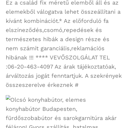
Ez a család fix méretű elemből áll és az
elemekből válogatva lehet összeállítani a
kívánt kombinációt.* Az előforduló fa
elszíneződés,csomó,repedések és
természetes hibák a design része és
nem számít garanciális,reklamációs
hibának !!! **** VEVŐSZOLGÁLAT TEL
:06-20-463-4097 Az árak tájékoztatóak,
árváltozás jogát fenntartjuk. A szekrények
összeszerelve érkeznek #