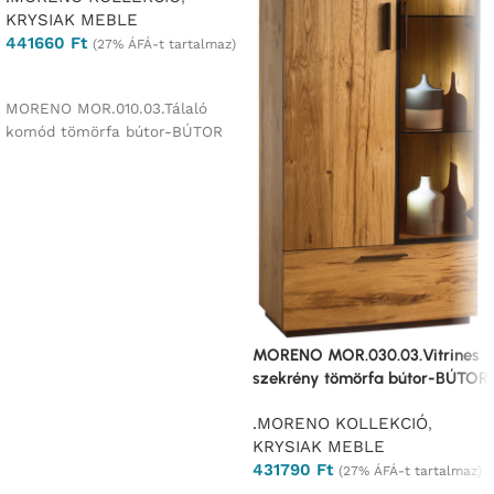
KRYSIAK MEBLE
441660
Ft
(27% ÁFÁ-t tartalmaz)
Ajánlatkérés
MORENO MOR.010.03.Tálaló
komód tömörfa bútor-BÚTOR
MORENO MOR.030.03.Vitrines
szekrény tömörfa bútor-BÚTOR
.MORENO KOLLEKCIÓ
,
KRYSIAK MEBLE
431790
Ft
(27% ÁFÁ-t tartalmaz)