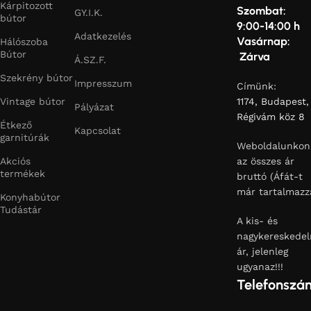
Kárpitozott
Szombat:
GY.I.K.
bútor
9:00-14:00 h
Adatkezelés
Vasárnap:
Hálószoba
Bútor
Zárva
Á.SZ.F.
Szekrény bútor
Impresszum
Címünk:
Vintage bútor
1174, Budapest,
Pályázat
Régivám köz 8
Étkező
Kapcsolat
garnitúrák
Weboldalunkon
Akciós
az összes ár
termékek
bruttó (Áfát-t
már tartalmazz
Konyhabútor
Tudástár
A kis- és
nagykereskedel
ár, jelenleg
ugyanaz!!!
Telefonszá