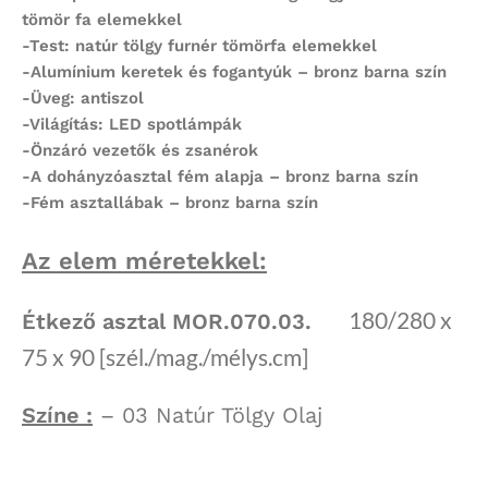
tömör fa elemekkel
-Test: natúr tölgy furnér tömörfa elemekkel
-Alumínium keretek és fogantyúk – bronz barna szín
-Üveg: antiszol
-Világítás: LED spotlámpák
-Önzáró vezetők és zsanérok
-A dohányzóasztal fém alapja – bronz barna szín
-Fém asztallábak – bronz barna szín
Az elem méretekkel:
180/280 x
Étkező asztal MOR.070.03.
75 x 90 [szél./mag./mélys.cm]
Színe :
– 03 Natúr Tölgy Olaj