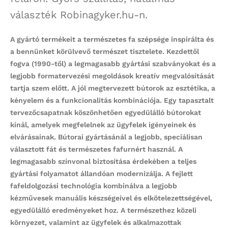
A gyártó termékeit a természetes fa szépsége inspirálta és
a bennünket körülvevő természet tisztelete. Kezdettől
fogva (1990-től) a legmagasabb gyártási szabványokat és a
legjobb formatervezési megoldások kreatív megvalósítását
tartja szem előtt. A jól megtervezett bútorok az esztétika, a
kényelem és a funkcionalitás kombinációja. Egy tapasztalt
tervezőcsapatnak köszönhetően egyedülálló bútorokat
kínál, amelyek megfelelnek az ügyfelek igényeinek és
elvárásainak. Bútorai gyártásánál a legjobb, speciálisan
választott fát és természetes fafurnért használ. A
legmagasabb színvonal biztosítása érdekében a teljes
gyártási folyamatot állandóan modernizálja. A fejlett
fafeldolgozási technológia kombinálva a legjobb
kézművesek manuális készségeivel és elkötelezettségével,
egyedülálló eredményeket hoz. A természethez közeli
környezet, valamint az ügyfelek és alkalmazottak