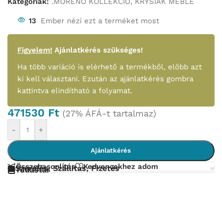
Kategóriák:
.MORENO KOLLEKCIÓ
,
KRYSIAK MEBLE
13
Ember nézi ezt a terméket most
Figyelem!
Ajánlatkérés szükséges!
Ha több variáció is elérhető a termékből, előbb azt
ki kell választani. Ezután az ajánlatkérés gombra
kattintva elindítható a folyamat.
471530
Ft
(27% ÁFÁ-t tartalmaz)
-
+
Ajánlatkérés
Összehasonlítás
Kedvencekhez adom
Szerelés, Szállítás, Fizetés
Tudástár