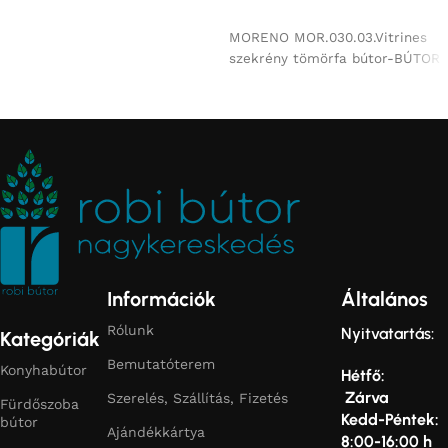
Ajánlatkérés
MORENO MOR.030.03.Vitrines
szekrény tömörfa bútor-BÚTOR
Információk
Általános
Rólunk
Nyitvatartás:
Kategóriák
Bemutatóterem
Konyhabútor
Hétfő:
Zárva
Szerelés, Szállítás, Fizetés
Fürdőszoba
Kedd-Péntek:
bútor
Ajándékkártya
8:00-16:00 h