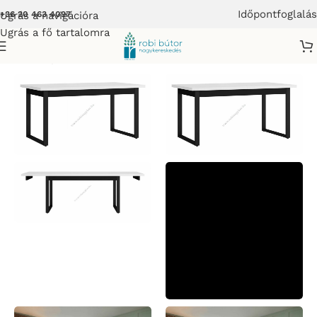
Időpontfoglalás
Ugrás a navigációra
+36 20 463 4097
Ugrás a fő tartalomra
Kezdőlap
/
Bútor
/
Étkező Asztal