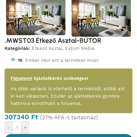
.MWST03 Étkező Asztal-BÚTOR
Kategóriák:
Étkező Asztal
,
Extom Meble
16
Ember nézi ezt a terméket most
Figyelem!
Ajánlatkérés szükséges!
Ha több variáció is elérhető a termékből, előbb azt
ki kell választani. Ezután az ajánlatkérés gombra
kattintva elindítható a folyamat.
307340
Ft
(27% ÁFÁ-t tartalmaz)
-
+