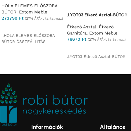
HOLA ELEMES ELŐSZOBA
BÚTOR
,
Extom Meble
.LYOT03 Étkező Asztal-BÚTOR
273790
Ft
(27% ÁFÁ-t tartalmaz)
Étkező Asztal
,
Étkező
Ajánlatkérés
Garnitúra
,
Extom Meble
..HOLA ELEMES ELŐSZOBA
76670
Ft
(27% ÁFÁ-t tartalmaz)
BÚTOR ÖSSZEÁLLÍTÁS
Ajánlatkérés
.LYOT03 Étkező Asztal-BÚTOR
Információk
Általános