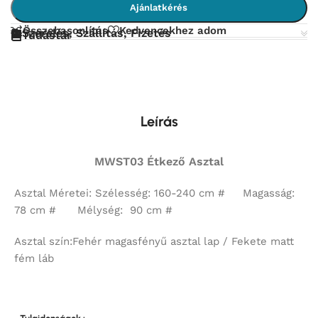
Ajánlatkérés
Összehasonlítás
Kedvencekhez adom
Szerelés, Szállítás, Fizetés
Tudástár
Leírás
MWST03 Étkező Asztal
Asztal Méretei:
Szélesség: 160-240 cm # Magasság:
78 cm # Mélység: 90 cm #
Asztal szín
:Fehér magasfényű asztal lap / Fekete matt
fém láb