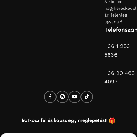
A kis- és
nagykereskedel
ár, jelenleg
ugyanaz!!!
Telefonszá
+36 1 253
5636
+36 20 463
4097
Iratkozz fel és kapsz egy meglepetést!