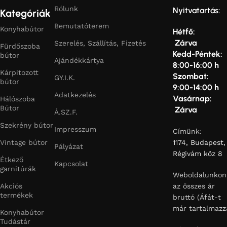
Rólunk
Nyitvatartás:
Kategóriák
Bemutatóterem
Konyhabútor
Hétfő:
Zárva
Szerelés, Szállítás, Fizetés
Fürdőszoba
Kedd-Péntek:
bútor
Ajándékkártya
8:00-16:00 h
Kárpitozott
Szombat:
GY.I.K.
bútor
9:00-14:00 h
Adatkezelés
Vasárnap:
Hálószoba
Bútor
Zárva
Á.SZ.F.
Szekrény bútor
Impresszum
Címünk:
Vintage bútor
1174, Budapest,
Pályázat
Régivám köz 8
Étkező
Kapcsolat
garnitúrák
Weboldalunkon
Akciós
az összes ár
termékek
bruttó (Áfát-t
már tartalmazz
Konyhabútor
Tudástár