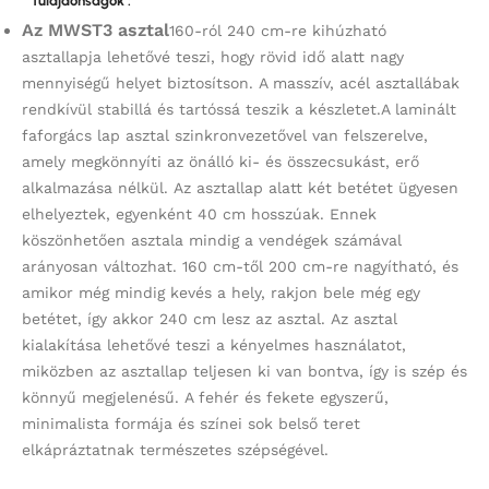
Tulajdonságok :
Az MWST3 asztal
160-ról 240 cm-re kihúzható
asztallapja lehetővé teszi, hogy rövid idő alatt nagy
mennyiségű helyet biztosítson. A masszív, acél asztallábak
rendkívül stabillá és tartóssá teszik a készletet.A laminált
faforgács lap asztal szinkronvezetővel van felszerelve,
amely megkönnyíti az önálló ki- és összecsukást, erő
alkalmazása nélkül. Az asztallap alatt két betétet ügyesen
elhelyeztek, egyenként 40 cm hosszúak. Ennek
köszönhetően asztala mindig a vendégek számával
arányosan változhat. 160 cm-től 200 cm-re nagyítható, és
amikor még mindig kevés a hely, rakjon bele még egy
betétet, így akkor 240 cm lesz az asztal. Az asztal
kialakítása lehetővé teszi a kényelmes használatot,
miközben az asztallap teljesen ki van bontva, így is szép és
könnyű megjelenésű. A fehér és fekete egyszerű,
minimalista formája és színei sok belső teret
elkápráztatnak természetes szépségével.