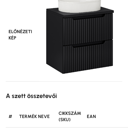
ELŐNÉZETI
KÉP
A szett összetevői
CIKKSZÁM
#
TERMÉK NEVE
EAN
(SKU)