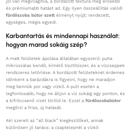
jól van megvilágítva, a bordázott textúra még erősebb
és prémiumabb hatást ad. Egy ilyen összeállítás valódi
fürdőszoba bútor szett
élményt nyújt: rendezett,
egységes, mégis egyedi.
Karbantartás és mindennapi használat:
hogyan marad sokáig szép?
A matt felületek ápolása általában egyszerű: puha
mikroszálas kendő, kímélő tisztítószer, és a vízcseppek
rendszeres letörlése. A bordázott felületeknél érdemes
időnként a barázdákra is figyelni, hogy ne maradjon
meg bennük por vagy vízkő. A pult esetén a
legfontosabb, hogy ne álljon a víz sokáig egy ponton, és
a kifröccsenő vizet töröld le. Ezzel a
fürdőszobabútor
megőrzi a friss, új hatását.
Aki szereti az “all black” kiegészítőket, annak
különösen jó tanács: a csaptelepnél a vízkő