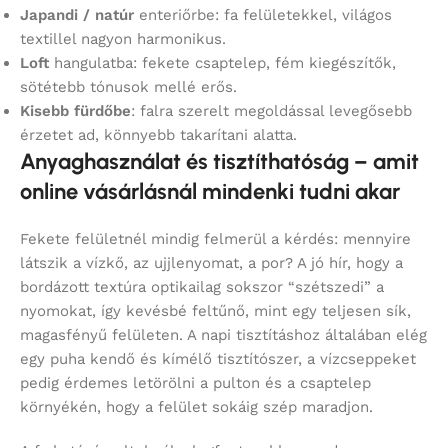
Japandi / natúr
enteriőrbe: fa felületekkel, világos
textillel nagyon harmonikus.
Loft
hangulatba: fekete csaptelep, fém kiegészítők,
sötétebb tónusok mellé erős.
Kisebb fürdőbe
: falra szerelt megoldással levegősebb
érzetet ad, könnyebb takarítani alatta.
Anyaghasználat és tisztíthatóság – amit
online vásárlásnál mindenki tudni akar
Fekete felületnél mindig felmerül a kérdés: mennyire
látszik a vízkő, az ujjlenyomat, a por? A jó hír, hogy a
bordázott textúra optikailag sokszor “szétszedi” a
nyomokat, így kevésbé feltűnő, mint egy teljesen sík,
magasfényű felületen. A napi tisztításhoz általában elég
egy puha kendő és kímélő tisztítószer, a vízcseppeket
pedig érdemes letörölni a pulton és a csaptelep
környékén, hogy a felület sokáig szép maradjon.