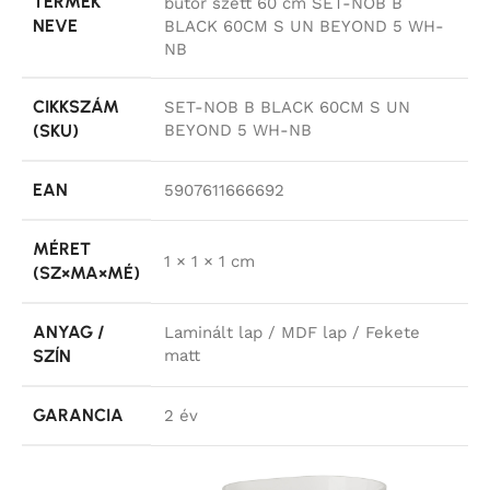
TERMÉK
bútor szett 60 cm SET-NOB B
NEVE
BLACK 60CM S UN BEYOND 5 WH-
NB
CIKKSZÁM
SET-NOB B BLACK 60CM S UN
(SKU)
BEYOND 5 WH-NB
EAN
5907611666692
MÉRET
1 × 1 × 1 cm
(SZ×MA×MÉ)
ANYAG /
Laminált lap / MDF lap / Fekete
SZÍN
matt
GARANCIA
2 év