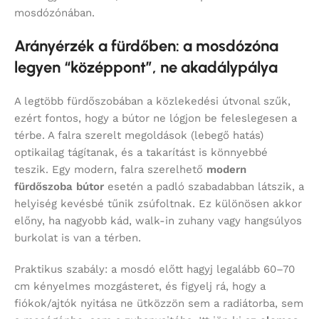
mosdózónában.
Arányérzék a fürdőben: a mosdózóna
legyen “középpont”, ne akadálypálya
A legtöbb fürdőszobában a közlekedési útvonal szűk,
ezért fontos, hogy a bútor ne lógjon be feleslegesen a
térbe. A falra szerelt megoldások (lebegő hatás)
optikailag tágítanak, és a takarítást is könnyebbé
teszik. Egy modern, falra szerelhető
modern
fürdőszoba bútor
esetén a padló szabadabban látszik, a
helyiség kevésbé tűnik zsúfoltnak. Ez különösen akkor
előny, ha nagyobb kád, walk-in zuhany vagy hangsúlyos
burkolat is van a térben.
Praktikus szabály: a mosdó előtt hagyj legalább 60–70
cm kényelmes mozgásteret, és figyelj rá, hogy a
fiókok/ajtók nyitása ne ütközzön sem a radiátorba, sem