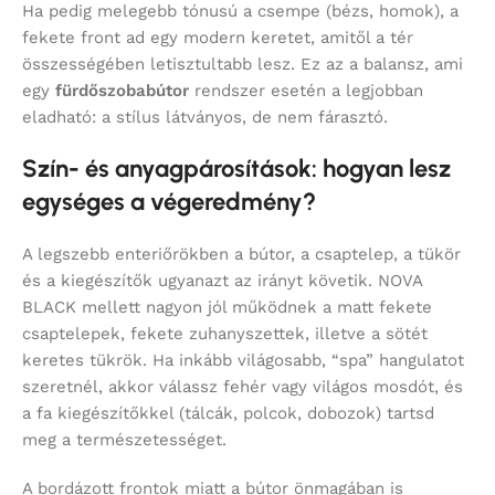
Ha pedig melegebb tónusú a csempe (bézs, homok), a
fekete front ad egy modern keretet, amitől a tér
összességében letisztultabb lesz. Ez az a balansz, ami
egy
fürdőszobabútor
rendszer esetén a legjobban
eladható: a stílus látványos, de nem fárasztó.
Szín- és anyagpárosítások: hogyan lesz
egységes a végeredmény?
A legszebb enteriőrökben a bútor, a csaptelep, a tükör
és a kiegészítők ugyanazt az irányt követik. NOVA
BLACK mellett nagyon jól működnek a matt fekete
csaptelepek, fekete zuhanyszettek, illetve a sötét
keretes tükrök. Ha inkább világosabb, “spa” hangulatot
szeretnél, akkor válassz fehér vagy világos mosdót, és
a fa kiegészítőkkel (tálcák, polcok, dobozok) tartsd
meg a természetességet.
A bordázott frontok miatt a bútor önmagában is