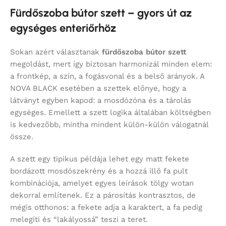
Fürdőszoba bútor szett – gyors út az
egységes enteriőrhöz
Sokan azért választanak
fürdőszoba bútor szett
megoldást, mert így biztosan harmonizál minden elem:
a frontkép, a szín, a fogásvonal és a belső arányok. A
NOVA BLACK esetében a szettek előnye, hogy a
látványt egyben kapod: a mosdózóna és a tárolás
egységes. Emellett a szett logika általában költségben
is kedvezőbb, mintha mindent külön-külön válogatnál
össze.
A szett egy tipikus példája lehet egy matt fekete
bordázott mosdószekrény és a hozzá illő fa pult
kombinációja, amelyet egyes leírások tölgy wotan
dekorral említenek. Ez a párosítás kontrasztos, de
mégis otthonos: a fekete adja a karaktert, a fa pedig
melegíti és “lakályossá” teszi a teret.