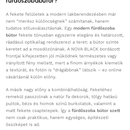
fürdőszobabútor?
A fekete felületek a modern lakberendezésben már
nem “merész különcségnek” számítanak, hanem
tudatos stílusválasztásnak. Egy
modern fürdőszoba
bútor
fekete tónusban egyszerre elegáns és határozott,
ráadásul optikailag rendszerezi a teret: a bútor szinte
keretet ad a mosdózónának. A NOVA BLACK bordázott
frontjai kifejezetten jól működnek természetes vagy
irányított fény mellett, mert a finom árnyékok kiemelik
a textúrát, és fotón is “drágábbnak” látszik – ez online
vásárlásnál külön előny.
A másik nagy előny a kombinálhatóság. Feketéhez
remekül passzolnak a natúr fa dekorok, tölgy hatású
pultok, bézs és homok színű burkolatok, valamint a
matt fekete csaptelepek. Így a
fürdőszoba bútor szett
nem csak praktikus, hanem egységes, építészeti
összképet is ad.