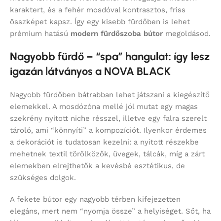
karaktert, és a fehér mosdóval kontrasztos, friss
összképet kapsz. Így egy kisebb fürdőben is lehet
prémium hatású
modern fürdőszoba bútor
megoldásod.
Nagyobb fürdő – “spa” hangulat: így lesz
igazán látványos a NOVA BLACK
Nagyobb fürdőben bátrabban lehet játszani a kiegészítő
elemekkel. A mosdózóna mellé jól mutat egy magas
szekrény nyitott niche résszel, illetve egy falra szerelt
tároló, ami “könnyíti” a kompozíciót. Ilyenkor érdemes
a dekorációt is tudatosan kezelni: a nyitott részekbe
mehetnek textil törölközők, üvegek, tálcák, míg a zárt
elemekben elrejthetők a kevésbé esztétikus, de
szükséges dolgok.
A fekete bútor egy nagyobb térben kifejezetten
elegáns, mert nem “nyomja össze” a helyiséget. Sőt, ha