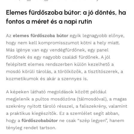
Elemes fürdőszoba bútor: a jó döntés, ha
fontos a méret és a napi rutin
Az
elemes fürdőszoba bútor
egyik legnagyobb előnye,
hogy nem kell kompromisszumot kötni a hely miatt.
Más igénye van egy vendégfürdőnek, egy panel
fürdőnek és egy nagyobb családi fürdőnek. A jól
felépített elemes rendszerben külön kezelhető a
mosdó körüli tárolás, a törölközők, a tisztítószerek, a
kozmetikumok és akár a szennyes is.
A képeken látható megoldások között például
megjelenik a pultos mosdózóna (tálmosdóval), a magas
szekrény nyitott tároló résszel, a faliszekrény, valamint
a praktikus kiegészítők. Ez a szemlélet segít abban,
hogy a
fürdőszobabútor
ne csak “szép legyen”, hanem
tényleg rendet tartson.