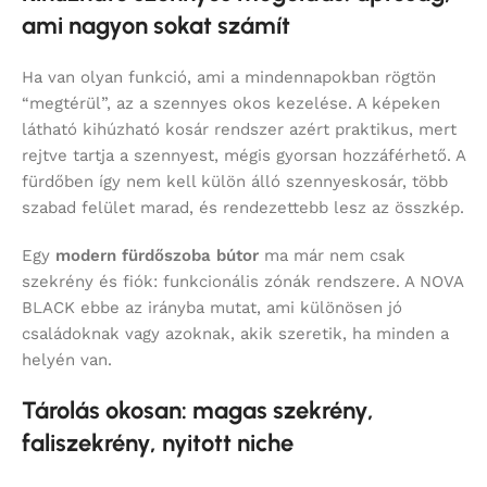
ami nagyon sokat számít
Ha van olyan funkció, ami a mindennapokban rögtön
“megtérül”, az a szennyes okos kezelése. A képeken
látható kihúzható kosár rendszer azért praktikus, mert
rejtve tartja a szennyest, mégis gyorsan hozzáférhető. A
fürdőben így nem kell külön álló szennyeskosár, több
szabad felület marad, és rendezettebb lesz az összkép.
Egy
modern fürdőszoba bútor
ma már nem csak
szekrény és fiók: funkcionális zónák rendszere. A NOVA
BLACK ebbe az irányba mutat, ami különösen jó
családoknak vagy azoknak, akik szeretik, ha minden a
helyén van.
Tárolás okosan: magas szekrény,
faliszekrény, nyitott niche