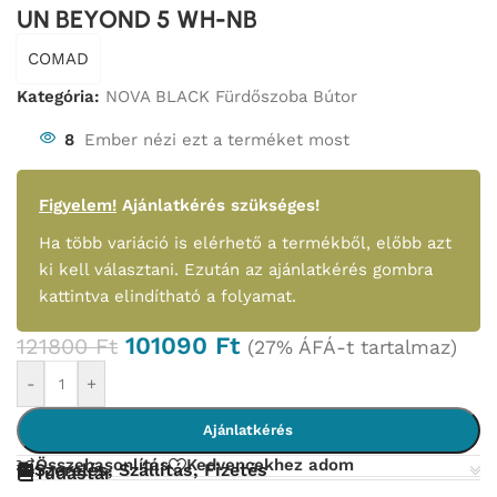
UN BEYOND 5 WH-NB
COMAD
Kategória:
NOVA BLACK Fürdőszoba Bútor
8
Ember nézi ezt a terméket most
Figyelem!
Ajánlatkérés szükséges!
Ha több variáció is elérhető a termékből, előbb azt
ki kell választani. Ezután az ajánlatkérés gombra
kattintva elindítható a folyamat.
101090
Ft
121800
Ft
(27% ÁFÁ-t tartalmaz)
-
+
Ajánlatkérés
Összehasonlítás
Kedvencekhez adom
Szerelés, Szállítás, Fizetés
Tudástár