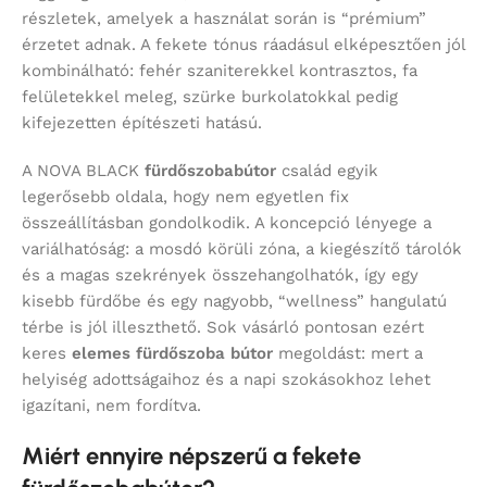
részletek, amelyek a használat során is “prémium”
érzetet adnak. A fekete tónus ráadásul elképesztően jól
kombinálható: fehér szaniterekkel kontrasztos, fa
felületekkel meleg, szürke burkolatokkal pedig
kifejezetten építészeti hatású.
A NOVA BLACK
fürdőszobabútor
család egyik
legerősebb oldala, hogy nem egyetlen fix
összeállításban gondolkodik. A koncepció lényege a
variálhatóság: a mosdó körüli zóna, a kiegészítő tárolók
és a magas szekrények összehangolhatók, így egy
kisebb fürdőbe és egy nagyobb, “wellness” hangulatú
térbe is jól illeszthető. Sok vásárló pontosan ezért
keres
elemes fürdőszoba bútor
megoldást: mert a
helyiség adottságaihoz és a napi szokásokhoz lehet
igazítani, nem fordítva.
Miért ennyire népszerű a fekete