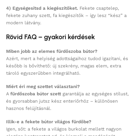
4) Egységesítsd a kiegészítőket.
Fekete csaptelep,
fekete zuhany szett, fa kiegészítők – így lesz “kész” a
modern látvány.
Rövid FAQ – gyakori kérdések
Miben jobb az elemes fürdőszoba bútor?
Azért, mert a helyiség adottságaihoz tudod igazítani, és
később is bővíthető: új szekrény, magas elem, extra
tároló egyszerűbben integrálható.
Miért éri meg szettet választani?
A
fürdőszoba bútor szett
garantálja az egységes stílust,
és gyorsabban jutsz kész enteriőrhöz – különösen
hasznos felújításnál.
Illik-e a fekete bútor világos fürdőbe?
Igen, sőt: a fekete a világos burkolat mellett nagyon