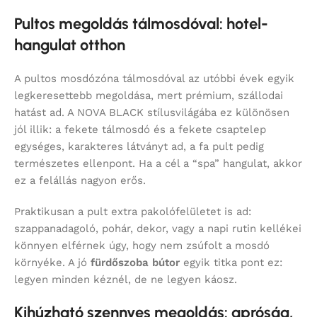
Pultos megoldás tálmosdóval: hotel-
hangulat otthon
A pultos mosdózóna tálmosdóval az utóbbi évek egyik
legkeresettebb megoldása, mert prémium, szállodai
hatást ad. A NOVA BLACK stílusvilágába ez különösen
jól illik: a fekete tálmosdó és a fekete csaptelep
egységes, karakteres látványt ad, a fa pult pedig
természetes ellenpont. Ha a cél a “spa” hangulat, akkor
ez a felállás nagyon erős.
Praktikusan a pult extra pakolófelületet is ad:
szappanadagoló, pohár, dekor, vagy a napi rutin kellékei
könnyen elférnek úgy, hogy nem zsúfolt a mosdó
környéke. A jó
fürdőszoba bútor
egyik titka pont ez:
legyen minden kéznél, de ne legyen káosz.
Kihúzható szennyes megoldás: apróság,