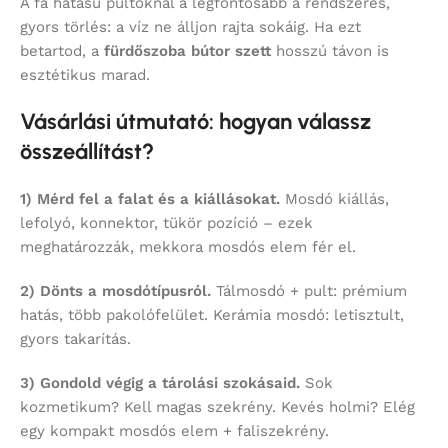
A fa hatású pultoknál a legfontosabb a rendszeres,
gyors törlés: a víz ne álljon rajta sokáig. Ha ezt
betartod, a
fürdőszoba bútor szett
hosszú távon is
esztétikus marad.
Vásárlási útmutató: hogyan válassz
összeállítást?
1) Mérd fel a falat és a kiállásokat.
Mosdó kiállás,
lefolyó, konnektor, tükör pozíció – ezek
meghatározzák, mekkora mosdós elem fér el.
2) Dönts a mosdótípusról.
Tálmosdó + pult: prémium
hatás, több pakolófelület. Kerámia mosdó: letisztult,
gyors takarítás.
3) Gondold végig a tárolási szokásaid.
Sok
kozmetikum? Kell magas szekrény. Kevés holmi? Elég
egy kompakt mosdós elem + faliszekrény.