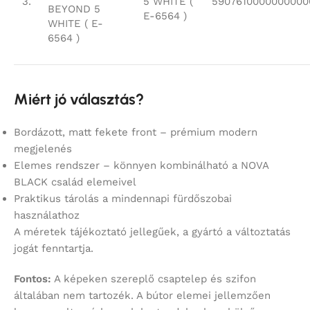
3.
5 WHITE (
5907610000000000
BEYOND 5
E-6564 )
WHITE ( E-
6564 )
Miért jó választás?
Bordázott, matt fekete front – prémium modern
megjelenés
Elemes rendszer – könnyen kombinálható a NOVA
BLACK család elemeivel
Praktikus tárolás a mindennapi fürdőszobai
használathoz
A méretek tájékoztató jellegűek, a gyártó a változtatás
jogát fenntartja.
Fontos:
A képeken szereplő csaptelep és szifon
általában nem tartozék. A bútor elemei jellemzően