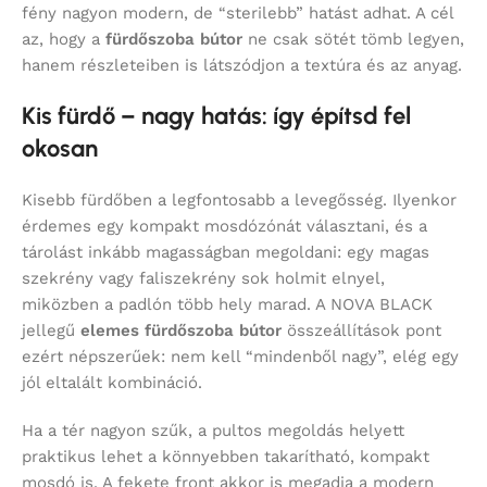
fény nagyon modern, de “sterilebb” hatást adhat. A cél
az, hogy a
fürdőszoba bútor
ne csak sötét tömb legyen,
hanem részleteiben is látszódjon a textúra és az anyag.
Kis fürdő – nagy hatás: így építsd fel
okosan
Kisebb fürdőben a legfontosabb a levegősség. Ilyenkor
érdemes egy kompakt mosdózónát választani, és a
tárolást inkább magasságban megoldani: egy magas
szekrény vagy faliszekrény sok holmit elnyel,
miközben a padlón több hely marad. A NOVA BLACK
jellegű
elemes fürdőszoba bútor
összeállítások pont
ezért népszerűek: nem kell “mindenből nagy”, elég egy
jól eltalált kombináció.
Ha a tér nagyon szűk, a pultos megoldás helyett
praktikus lehet a könnyebben takarítható, kompakt
mosdó is. A fekete front akkor is megadja a modern