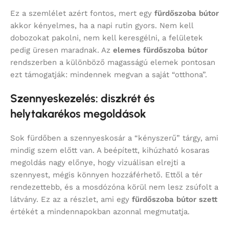
Ez a szemlélet azért fontos, mert egy
fürdőszoba bútor
akkor kényelmes, ha a napi rutin gyors. Nem kell
dobozokat pakolni, nem kell keresgélni, a felületek
pedig üresen maradnak. Az
elemes fürdőszoba bútor
rendszerben a különböző magasságú elemek pontosan
ezt támogatják: mindennek megvan a saját “otthona”.
Szennyeskezelés: diszkrét és
helytakarékos megoldások
Sok fürdőben a szennyeskosár a “kényszerű” tárgy, ami
mindig szem előtt van. A beépített, kihúzható kosaras
megoldás nagy előnye, hogy vizuálisan elrejti a
szennyest, mégis könnyen hozzáférhető. Ettől a tér
rendezettebb, és a mosdózóna körül nem lesz zsúfolt a
látvány. Ez az a részlet, ami egy
fürdőszoba bútor szett
értékét a mindennapokban azonnal megmutatja.