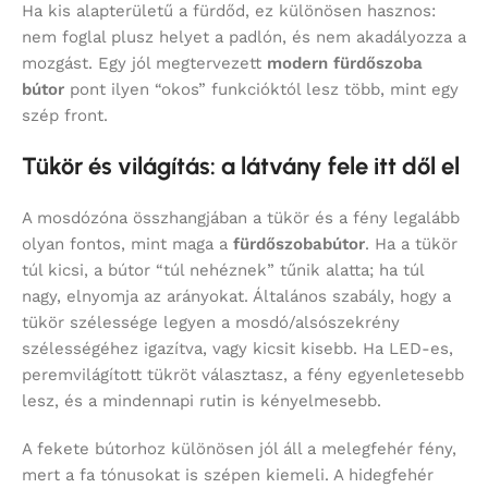
Ha kis alapterületű a fürdőd, ez különösen hasznos:
nem foglal plusz helyet a padlón, és nem akadályozza a
mozgást. Egy jól megtervezett
modern fürdőszoba
bútor
pont ilyen “okos” funkcióktól lesz több, mint egy
szép front.
Tükör és világítás: a látvány fele itt dől el
A mosdózóna összhangjában a tükör és a fény legalább
olyan fontos, mint maga a
fürdőszobabútor
. Ha a tükör
túl kicsi, a bútor “túl nehéznek” tűnik alatta; ha túl
nagy, elnyomja az arányokat. Általános szabály, hogy a
tükör szélessége legyen a mosdó/alsószekrény
szélességéhez igazítva, vagy kicsit kisebb. Ha LED-es,
peremvilágított tükröt választasz, a fény egyenletesebb
lesz, és a mindennapi rutin is kényelmesebb.
A fekete bútorhoz különösen jól áll a melegfehér fény,
mert a fa tónusokat is szépen kiemeli. A hidegfehér