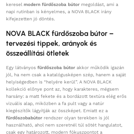
keresel
modern fürdőszoba bútor
megoldást, ami a
napi rutinban is kényelmes, a NOVA BLACK irány
kifejezetten jó döntés.
NOVA BLACK fürdőszoba bútor –
tervezési tippek, arányok és
összeállítási ötletek
Egy látványos
fürdőszoba bútor
akkor működik igazán
jól, ha nem csak a katalógusképen szép, hanem a saját
helyiségedben is “helyére kerül”. A NOVA BLACK
kollekció előnye pont az, hogy karakteres, mégsem
harsány: a matt fekete és a bordázott textúra elég erős
vizuális alap, miközben a fa pult vagy a natúr
kiegészítők lágyítják az összképet. Emiatt ez a
fürdőszobabútor
rendszer olyan terekben is jól
használható, ahol nem szeretnél túl sötét hangulatot,
csak egy határozott, modern fókuszpontot a