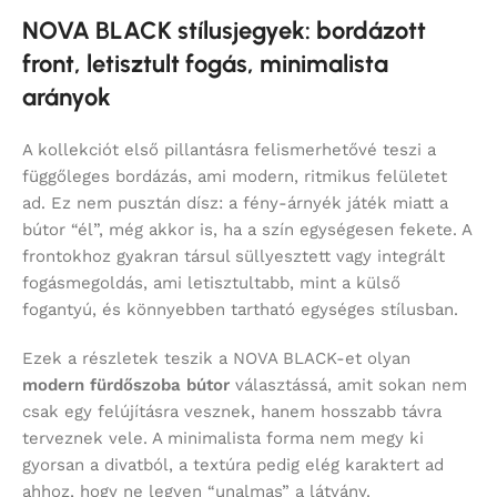
NOVA BLACK stílusjegyek: bordázott
front, letisztult fogás, minimalista
arányok
A kollekciót első pillantásra felismerhetővé teszi a
függőleges bordázás, ami modern, ritmikus felületet
ad. Ez nem pusztán dísz: a fény-árnyék játék miatt a
bútor “él”, még akkor is, ha a szín egységesen fekete. A
frontokhoz gyakran társul süllyesztett vagy integrált
fogásmegoldás, ami letisztultabb, mint a külső
fogantyú, és könnyebben tartható egységes stílusban.
Ezek a részletek teszik a NOVA BLACK-et olyan
modern fürdőszoba bútor
választássá, amit sokan nem
csak egy felújításra vesznek, hanem hosszabb távra
terveznek vele. A minimalista forma nem megy ki
gyorsan a divatból, a textúra pedig elég karaktert ad
ahhoz, hogy ne legyen “unalmas” a látvány.