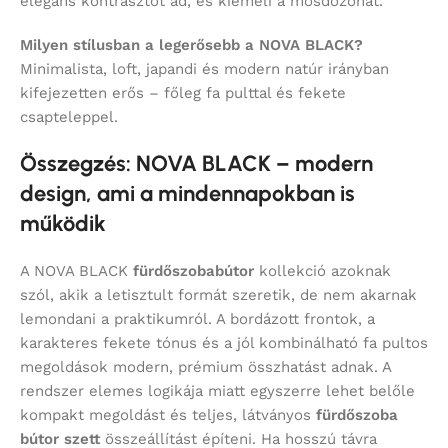
elegáns kontrasztot ad, és kiemeli a mosdózónát.
Milyen stílusban a legerősebb a NOVA BLACK?
Minimalista, loft, japandi és modern natúr irányban
kifejezetten erős – főleg fa pulttal és fekete
csapteleppel.
Összegzés: NOVA BLACK – modern
design, ami a mindennapokban is
működik
A NOVA BLACK
fürdőszobabútor
kollekció azoknak
szól, akik a letisztult formát szeretik, de nem akarnak
lemondani a praktikumról. A bordázott frontok, a
karakteres fekete tónus és a jól kombinálható fa pultos
megoldások modern, prémium összhatást adnak. A
rendszer elemes logikája miatt egyszerre lehet belőle
kompakt megoldást és teljes, látványos
fürdőszoba
bútor szett
összeállítást építeni. Ha hosszú távra