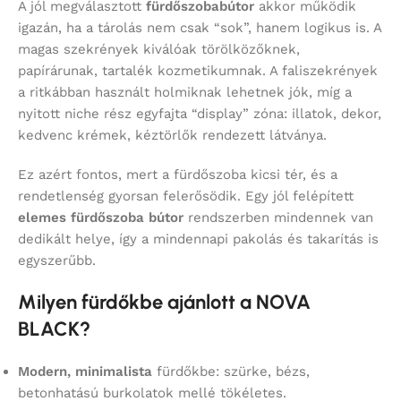
A jól megválasztott
fürdőszobabútor
akkor működik
igazán, ha a tárolás nem csak “sok”, hanem logikus is. A
magas szekrények kiválóak törölközőknek,
papírárunak, tartalék kozmetikumnak. A faliszekrények
a ritkábban használt holmiknak lehetnek jók, míg a
nyitott niche rész egyfajta “display” zóna: illatok, dekor,
kedvenc krémek, kéztörlők rendezett látványa.
Ez azért fontos, mert a fürdőszoba kicsi tér, és a
rendetlenség gyorsan felerősödik. Egy jól felépített
elemes fürdőszoba bútor
rendszerben mindennek van
dedikált helye, így a mindennapi pakolás és takarítás is
egyszerűbb.
Milyen fürdőkbe ajánlott a NOVA
BLACK?
Modern, minimalista
fürdőkbe: szürke, bézs,
betonhatású burkolatok mellé tökéletes.