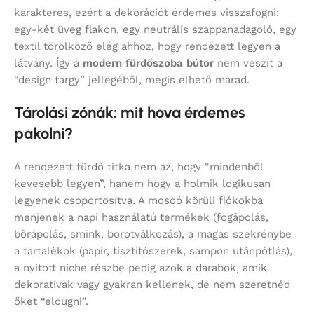
karakteres, ezért a dekorációt érdemes visszafogni:
egy-két üveg flakon, egy neutrális szappanadagoló, egy
textil törölköző elég ahhoz, hogy rendezett legyen a
látvány. Így a
modern fürdőszoba bútor
nem veszít a
“design tárgy” jellegéből, mégis élhető marad.
Tárolási zónák: mit hova érdemes
pakolni?
A rendezett fürdő titka nem az, hogy “mindenből
kevesebb legyen”, hanem hogy a holmik logikusan
legyenek csoportosítva. A mosdó körüli fiókokba
menjenek a napi használatú termékek (fogápolás,
bőrápolás, smink, borotválkozás), a magas szekrénybe
a tartalékok (papír, tisztítószerek, sampon utánpótlás),
a nyitott niche részbe pedig azok a darabok, amik
dekoratívak vagy gyakran kellenek, de nem szeretnéd
őket “eldugni”.