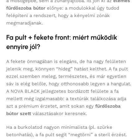
a mosógépbe, sem a zuhanyajtóba. Itt jön ki az
elemes
fürdőszoba bútor
előnye: a modulokkal úgy tudod
felépíteni a rendszert, hogy a kényelmi zónák
megmaradjanak.
Fa pult + fekete front: miért működik
ennyire jól?
A fekete önmagában is elegáns, de ha nagy felületen
jelenik meg, könnyen “hideg” hatást kelthet. A fa pult
ezzel szemben meleg, természetes, és már egyetlen
sáv is elég belőle, hogy otthonosabb legyen a hangulat.
A NOVA BLACK jellegzetes bordázott felülete a fa
mellett még izgalmasabb: a textúrák találkozása adja
azt a prémium érzetet, amit sokan egy
fürdőszoba
bútor szett
választásakor keresnek.
Ha a burkolatod nagyon minimalista (pl. szürke
betonhatás), a fa pult segít “megtörni” a steril érzést.