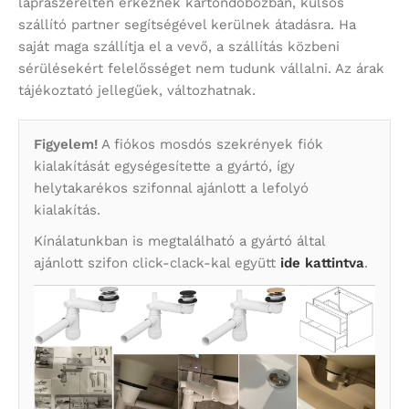
lapraszerelten érkeznek kartondobozban, külsős
szállító partner segítségével kerülnek átadásra. Ha
saját maga szállítja el a vevő, a szállítás közbeni
sérülésekért felelősséget nem tudunk vállalni. Az árak
tájékoztató jellegűek, változhatnak.
Figyelem!
A fiókos mosdós szekrények fiók
kialakítását egységesítette a gyártó, így
helytakarékos szifonnal ajánlott a lefolyó
kialakítás.
Kínálatunkban is megtalálható a gyártó által
ajánlott szifon click-clack-kal együtt
ide kattintva
.