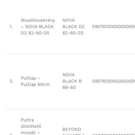
Mosdószekrény
NOVA
1.
– NOVA BLACK
BLACK D2
5907610000000000
D2 82-60-2S
82-60-2S
NOVA
Pultlap –
2.
BLACK B
5907610000000000
Pultlap 60cm
89-60
Pultra
ültethető
BEYOND
mosdó –