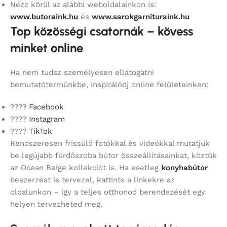
Nézz körül az alábbi weboldalainkon is:
www.butoraink.hu
és
www.sarokgarnituraink.hu
Top közösségi csatornák – kövess
minket online
Ha nem tudsz személyesen ellátogatni
bemutatótermünkbe, inspirálódj online felületeinken:
????
Facebook
????
Instagram
????
TikTok
Rendszeresen frissülő fotókkal és videókkal mutatjuk
be legújabb fürdőszoba bútor összeállításainkat, köztük
az Ocean Beige kollekciót is. Ha esetleg
konyhabútor
beszerzést is tervezel, kattints a linkekre az
oldalunkon – így a teljes otthonod berendezését egy
helyen tervezheted meg.