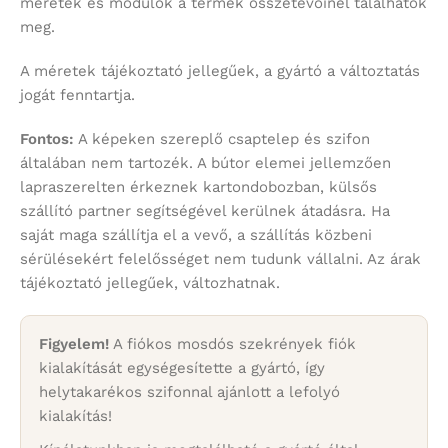
méretek és modulok a termék összetevőinél találhatók
meg.
A méretek tájékoztató jellegűek, a gyártó a változtatás
jogát fenntartja.
Fontos:
A képeken szereplő csaptelep és szifon
általában nem tartozék. A bútor elemei jellemzően
lapraszerelten érkeznek kartondobozban, külsős
szállító partner segítségével kerülnek átadásra. Ha
saját maga szállítja el a vevő, a szállítás közbeni
sérülésekért felelősséget nem tudunk vállalni. Az árak
tájékoztató jellegűek, változhatnak.
Figyelem!
A fiókos mosdós szekrények fiók
kialakítását egységesítette a gyártó, így
helytakarékos szifonnal ajánlott a lefolyó
kialakítás!