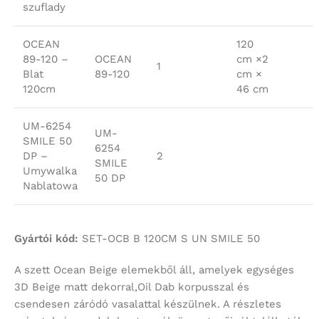
szuflady
OCEAN
120
89-120 –
OCEAN
cm ×2
1
Blat
89-120
cm ×
120cm
46 cm
UM-6254
UM-
SMILE 50
6254
DP –
2
SMILE
Umywalka
50 DP
Nablatowa
Gyártói kód:
SET-OCB B 120CM S UN SMILE 50
A szett Ocean Beige elemekből áll, amelyek egységes
3D Beige matt dekorral,Oil Dab korpusszal és
csendesen záródó vasalattal készülnek. A részletes