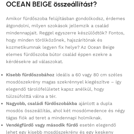
OCEAN BEIGE összeállítást?
Amikor fürdőszoba felújításban gondolkodsz, érdemes
átgondolni, milyen szokások jellemzik a család
mindennapjait. Reggel egyszerre készülődtök? Fontos,
hogy minden törölközőnek, hajszárítónak és
kozmetikumnak legyen fix helye? Az Ocean Beige
elemes fürdőszoba bútor család éppen ezekre a
kérdésekre ad válaszokat.
Kisebb fürdőszobához
ideális a 60 vagy 80 cm széles
mosdószekrény magas szekrénnyel kiegészítve – így
elegendő tárolófelületet kapsz anélkül, hogy
túlzsúfolttá válna a tér.
Nagyobb, családi fürdőszobákba
ajánlott a dupla
mosdós összeállítás, ahol két mosdómedence és négy
tágas fiók ad teret a mindennapi holmiknak.
Vendégfürdő vagy második fürdő
esetén elegendő
lehet egy kisebb mosdószekrény és egy keskeny