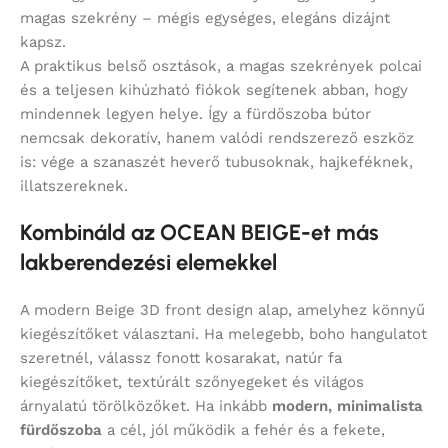
magas szekrény – mégis egységes, elegáns dizájnt
kapsz.
A praktikus belső osztások, a magas szekrények polcai
és a teljesen kihúzható fiókok segítenek abban, hogy
mindennek legyen helye. Így a fürdőszoba bútor
nemcsak dekoratív, hanem valódi rendszerező eszköz
is: vége a szanaszét heverő tubusoknak, hajkeféknek,
illatszereknek.
Kombináld az OCEAN BEIGE-et más
lakberendezési elemekkel
A modern Beige 3D front design alap, amelyhez könnyű
kiegészítőket választani. Ha melegebb, boho hangulatot
szeretnél, válassz fonott kosarakat, natúr fa
kiegészítőket, textúrált szőnyegeket és világos
árnyalatú törölközőket. Ha inkább
modern, minimalista
fürdőszoba
a cél, jól működik a fehér és a fekete,