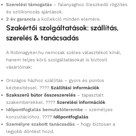
Szerelési támogatás
– falanyaghoz illeszkedő rögzítés
és szilikonozás ajánlások.
2 év garancia
a kollekció minden elemére.
Szakértői szolgáltatások: szállítás,
szerelés & tanácsadás
A Robinagyker.hu nemcsak széles választékot kínál,
hanem teljes körű szolgáltatásokat is biztosít
vásárlóinak:
Országos házhoz szállítás – gyors és pontos
kézbesítéssel. ????
Szállítási információk
Szakszerű bútor összeszerelés
– tapasztalt
szakemberekkel. ????
Szerelési információk
Időpontfoglalás bemutatóterembe
– személyes
konzultációhoz. ????
Időpontfoglalás
Személyre szabott tanácsadás
– hogy biztosan a
legjobb döntést hozd.