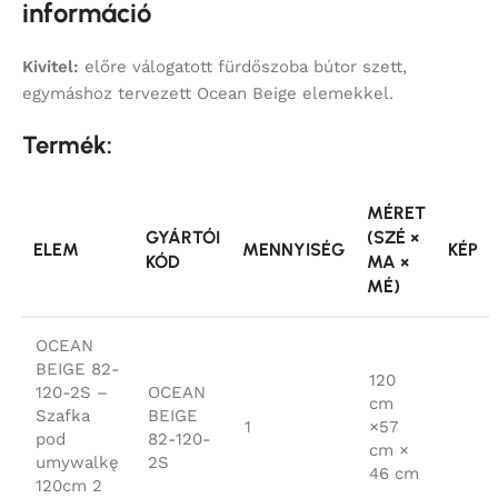
információ
Kivitel:
előre válogatott fürdőszoba bútor szett,
egymáshoz tervezett Ocean Beige elemekkel.
Termék:
MÉRET
GYÁRTÓI
(SZÉ ×
ELEM
MENNYISÉG
KÉP
KÓD
MA ×
MÉ)
OCEAN
BEIGE 82-
120
120-2S –
OCEAN
cm
Szafka
BEIGE
1
×57
pod
82-120-
cm ×
umywalkę
2S
46 cm
120cm 2