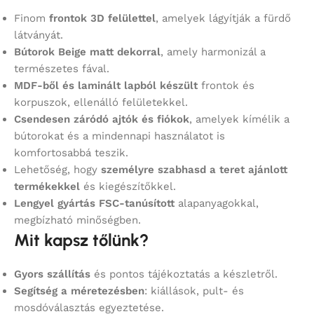
Finom
frontok 3D felülettel
, amelyek lágyítják a fürdő
látványát.
Bútorok Beige matt dekorral
, amely harmonizál a
természetes fával.
MDF-ből és laminált lapból készült
frontok és
korpuszok, ellenálló felületekkel.
Csendesen záródó ajtók és fiókok
, amelyek kímélik a
bútorokat és a mindennapi használatot is
komfortosabbá teszik.
Lehetőség, hogy
személyre szabhasd a teret ajánlott
termékekkel
és kiegészítőkkel.
Lengyel gyártás FSC-tanúsított
alapanyagokkal,
megbízható minőségben.
Mit kapsz tőlünk?
Gyors szállítás
és pontos tájékoztatás a készletről.
Segítség a méretezésben
: kiállások, pult- és
mosdóválasztás egyeztetése.