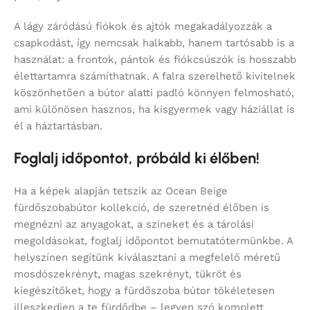
A lágy záródású fiókok és ajtók megakadályozzák a
csapkodást, így nemcsak halkabb, hanem tartósabb is a
használat: a frontok, pántok és fiókcsúszók is hosszabb
élettartamra számíthatnak. A falra szerelhető kivitelnek
köszönhetően a bútor alatti padló könnyen felmosható,
ami különösen hasznos, ha kisgyermek vagy háziállat is
él a háztartásban.
Foglalj időpontot, próbáld ki élőben!
Ha a képek alapján tetszik az Ocean Beige
fürdőszobabútor kollekció, de szeretnéd élőben is
megnézni az anyagokat, a színeket és a tárolási
megoldásokat, foglalj időpontot bemutatótermünkbe. A
helyszínen segítünk kiválasztani a megfelelő méretű
mosdószekrényt, magas szekrényt, tükröt és
kiegészítőket, hogy a fürdőszoba bútor tökéletesen
illeszkedjen a te fürdődbe – legyen szó komplett