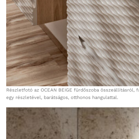
Részletfotó az OCEAN BEIGE fürdőszoba összeállításról, f
egy részletével, barátságos, otthonos hangulattal.