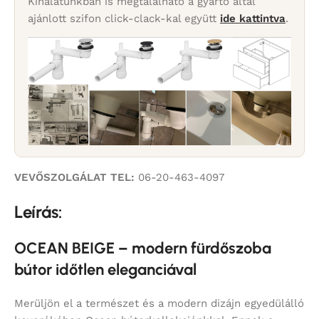
Kínálatunkban is megtalálható a gyártó által
ajánlott szifon click-clack-kal együtt
ide kattintva
.
VEVŐSZOLGÁLAT TEL:
06-20-463-4097
Leírás:
OCEAN BEIGE – modern fürdőszoba
bútor időtlen eleganciával
Merüljön el a természet és a modern dizájn egyedülálló