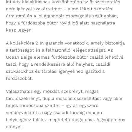
intuitív kialakításnak köszönhetően az összeszerelés
nem igényel szakértelmet – a mellékelt szerelési
útmutató és a jól átgondolt csomagolás segít abban,
hogy a fürdőszoba bútor rövid idő alatt használatra
kész legyen.
A kollekcióra 2 év garancia vonatkozik, amely biztosítja
a tartósságot és a felhasználói elégedettséget. Az
Ocean Beige elemes fürdőszoba bútor család lehetővé
teszi, hogy a rendelkezésre álló helyhez, családi
szokásokhoz és tárolási igényekhez igazítsd a
fürdőszobát.
Választhatsz egy mosdós szekrényt, magas
tárolószekrényt, dupla mosdós összeállítást vagy akár
teljes fürdőszoba szettet – így az egyszerű
vendégvécétől a nagy családi fürdőig minden
helyiséghez találsz megfelelő megoldást. A gyűjtemény
előnyei: