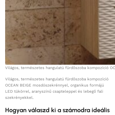
Világos, természetes hangulatú fürdőszoba kompozíció OC
Világos, természetes hangulatú fürdőszoba kompozíció
OCEAN BEIGE mosdószekrénnyel, organikus formájú
LED tükörrel, aranyszínű csapteleppel és lebegő fali
szekrényekkel.
Hogyan válaszd ki a számodra ideális