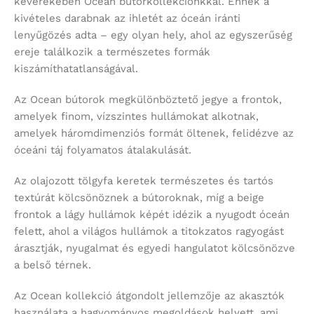
keverékében Ocean bútorkollekciónkkal. Ennek a
kivételes darabnak az ihletét az óceán iránti
lenyűgözés adta – egy olyan hely, ahol az egyszerűség
ereje találkozik a természetes formák
kiszámíthatatlanságával.
Az Ocean bútorok megkülönböztető jegye a frontok,
amelyek finom, vízszintes hullámokat alkotnak,
amelyek háromdimenziós formát öltenek, felidézve az
óceáni táj folyamatos átalakulását.
Az olajozott tölgyfa keretek természetes és tartós
textúrát kölcsönöznek a bútoroknak, míg a beige
frontok a lágy hullámok képét idézik a nyugodt óceán
felett, ahol a világos hullámok a titokzatos ragyogást
árasztják, nyugalmat és egyedi hangulatot kölcsönözve
a belső térnek.
Az Ocean kollekció átgondolt jellemzője az akasztók
használata a hagyományos megoldások helyett, ami