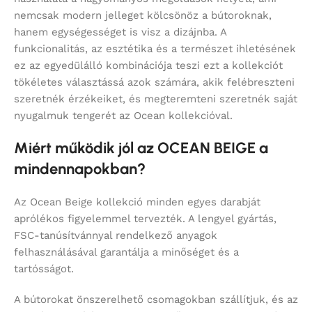
nemcsak modern jelleget kölcsönöz a bútoroknak,
hanem egységességet is visz a dizájnba. A
funkcionalitás, az esztétika és a természet ihletésének
ez az egyedülálló kombinációja teszi ezt a kollekciót
tökéletes választássá azok számára, akik felébreszteni
szeretnék érzékeiket, és megteremteni szeretnék saját
nyugalmuk tengerét az Ocean kollekcióval.
Miért működik jól az OCEAN BEIGE a
mindennapokban?
Az Ocean Beige kollekció minden egyes darabját
aprólékos figyelemmel tervezték. A lengyel gyártás,
FSC-tanúsítvánnyal rendelkező anyagok
felhasználásával garantálja a minőséget és a
tartósságot.
A bútorokat önszerelhető csomagokban szállítjuk, és az