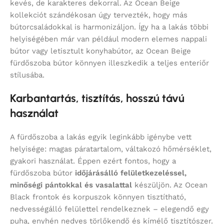
kevés, de karakteres dekorral. Az Ocean Beige
kollekciót szándékosan úgy tervezték, hogy más
bútorcsaládokkal is harmonizáljon. Így ha a lakás többi
helyiségében már van például modern elemes nappali
bútor vagy letisztult konyhabútor, az Ocean Beige
fürdőszoba bútor könnyen illeszkedik a teljes enteriőr
stílusába.
Karbantartás, tisztítás, hosszú távú
használat
A fürdőszoba a lakás egyik leginkább igénybe vett
helyisége: magas páratartalom, váltakozó hőmérséklet,
gyakori használat. Éppen ezért fontos, hogy a
fürdőszoba bútor
időjárásálló felületkezeléssel,
minőségi pántokkal és vasalattal
készüljön. Az Ocean
Black frontok és korpuszok könnyen tisztítható,
nedvességálló felülettel rendelkeznek – elegendő egy
puha, enyhén nedves törlőkendő és kímélő tisztítószer.