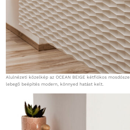
Alulnézeti közelkép az OCEAN BEIGE kétfiókos mosdószekr
lebegő beépítés modern, könnyed hatást kelt.