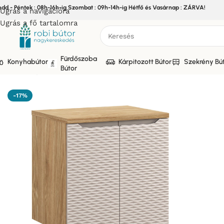
edd - Péntek : 08h-16h-ig Szombat : 09h-14h-ig Hétfő és Vasárnap : ZÁRVA!
Ugrás a navigációra
Ugrás a fő tartalomra
Fürdőszoba
Konyhabútor
Kárpitozott Bútor
Szekrény Bú
Bútor
Kezdőlap
/
Bútor
/
Fürdőszoba bútor
/
OCEAN BEIGE Fürdőszob
-17%