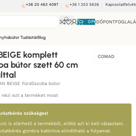
+36 20 463 4097
+36 1 253 5636
Kapcsolatfelvét
0
Ft
IDŐPONTFOGLAL
nyhabútor Tudástár
Blog
cm mosdópulttal
BEIGE komplett
COMAD
ba bútor szett 60 cm
ttal
N BEIGE Fürdőszoba bútor
nézi ezt a terméket most
nlatkérés szükséges!
ció is elérhető a termékből, előbb azt ki kell választani.
ánlatkérés gombra kattintva elindítható a folyamat.