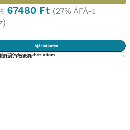
67480
Ft
t
(27% ÁFÁ-t
z)
Ajánlatkérés
tás
Kedvencekhez adom
llítás, Fizetés