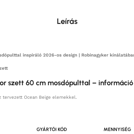
Leírás
ópulttal inspiráló 2026-os design | Robinagyker kínálatába
zett
r szett 60 cm mosdópulttal – információ
z tervezett Ocean Beige elemekkel.
GYÁRTÓI KÓD
MENNYISÉG