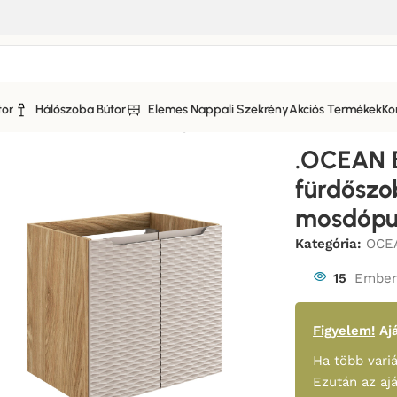
tor
Hálószoba Bútor
Elemes Nappali Szekrény
Akciós Termékek
Ko
a bútor
/
.OCEAN BEIGE komplett fürdőszoba bútor szett 60 
.OCEAN 
fürdőszo
mosdópul
Kategória:
OCEA
15
Ember 
Figyelem!
Ajá
Ha több variá
Ezután az aj