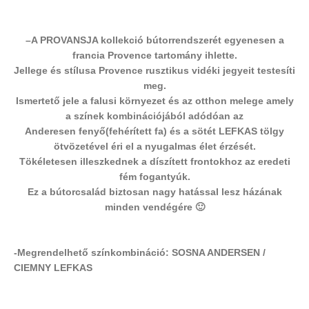
–
A PROVANSJA kollekció bútorrendszerét egyenesen a
francia Provence tartomány ihlette.
Jellege és stílusa Provence rusztikus vidéki jegyeit testesíti
meg.
Ismertető jele a falusi környezet és az otthon melege amely
a színek kombinációjából adódóan az
Anderesen fenyő(fehérített fa) és a sötét LEFKAS tölgy
ötvözetével éri el a nyugalmas élet érzését.
Tökéletesen illeszkednek a díszített frontokhoz az eredeti
fém fogantyúk.
Ez a bútorcsalád biztosan nagy hatással lesz házának
minden vendégére 🙂
-Megrendelhető színkombináció: SOSNA ANDERSEN /
CIEMNY LEFKAS