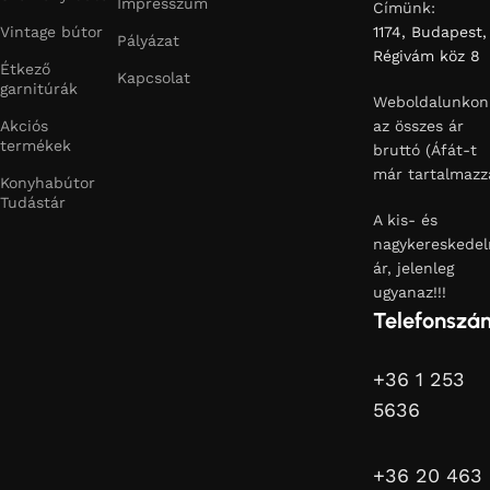
Impresszum
Címünk:
Vintage bútor
1174, Budapest,
Pályázat
Régivám köz 8
Étkező
Kapcsolat
garnitúrák
Weboldalunkon
Akciós
az összes ár
termékek
bruttó (Áfát-t
már tartalmazz
Konyhabútor
Tudástár
A kis- és
nagykereskedel
ár, jelenleg
ugyanaz!!!
Telefonszá
+36 1 253
5636
+36 20 463