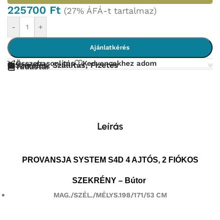
225700
Ft
(27% ÁFÁ-t tartalmaz)
-
+
Ajánlatkérés
Összehasonlítás
Kedvencekhez adom
Szerelés, Szállítás, Fizetés
Tudástár
Leírás
PROVANSJA SYSTEM S4D 4 AJTÓS, 2 FIÓKOS
SZEKRÉNY
– Bútor
MAG./SZÉL./MÉLYS.198/171/53 CM