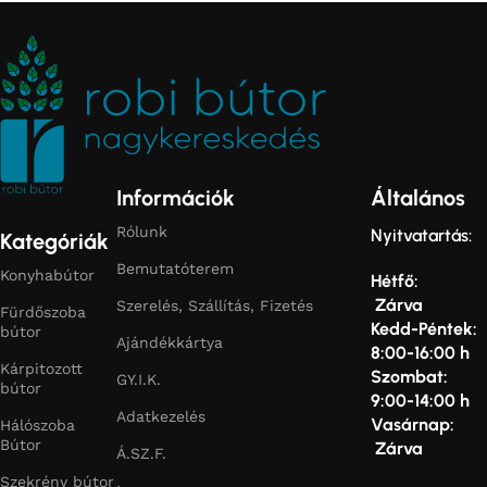
Információk
Általános
Rólunk
Nyitvatartás:
Kategóriák
Bemutatóterem
Konyhabútor
Hétfő:
Zárva
Szerelés, Szállítás, Fizetés
Fürdőszoba
Kedd-Péntek:
bútor
Ajándékkártya
8:00-16:00 h
Kárpitozott
Szombat:
GY.I.K.
bútor
9:00-14:00 h
Adatkezelés
Vasárnap:
Hálószoba
Bútor
Zárva
Á.SZ.F.
Szekrény bútor