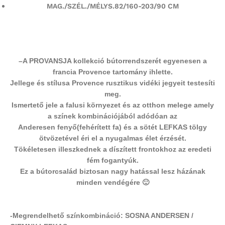
MAG./SZÉL./MÉLYS.82/160-203/90 CM
–
A PROVANSJA kollekció bútorrendszerét egyenesen a
francia Provence tartomány ihlette.
Jellege és stílusa Provence rusztikus vidéki jegyeit testesíti
meg.
Ismertető jele a falusi környezet és az otthon melege amely
a színek kombinációjából adódóan az
Anderesen fenyő(fehérített fa) és a sötét LEFKAS tölgy
ötvözetével éri el a nyugalmas élet érzését.
Tökéletesen illeszkednek a díszített frontokhoz az eredeti
fém fogantyúk.
Ez a bútorcsalád biztosan nagy hatással lesz házának
minden vendégére 🙂
-Megrendelhető színkombináció: SOSNA ANDERSEN /