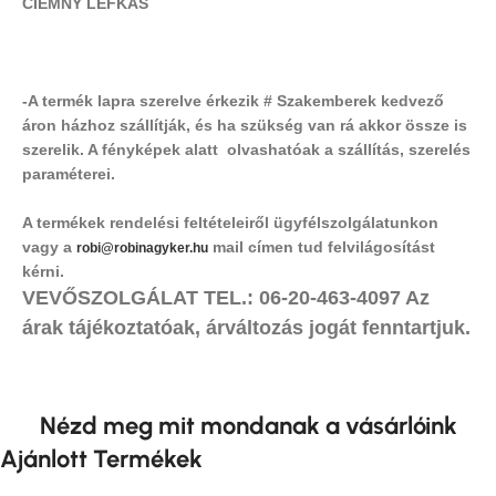
CIEMNY LEFKAS
-A termék lapra szerelve érkezik # Szakemberek kedvező
áron házhoz szállítják, és ha szükség van rá akkor össze is
szerelik. A fényképek alatt olvashatóak a szállítás, szerelés
paraméterei.
A termékek rendelési feltételeiről ügyfélszolgálatunkon
vagy a
mail címen tud felvilágosítást
robi@robinagyker.hu
kérni.
VEVŐSZOLGÁLAT TEL.: 06-20-463-4097 Az
árak tájékoztatóak, árváltozás jogát fenntartjuk.
Nézd meg mit mondanak a vásárlóink
Ajánlott Termékek