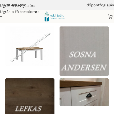
Időpontfoglalás
Ugrás a navigációra
+36 20 463 4097
Ugrás a fő tartalomra
 Szekrénysor-Bútor
/
PROVANSJA Elemes szekrénysor-Bútor