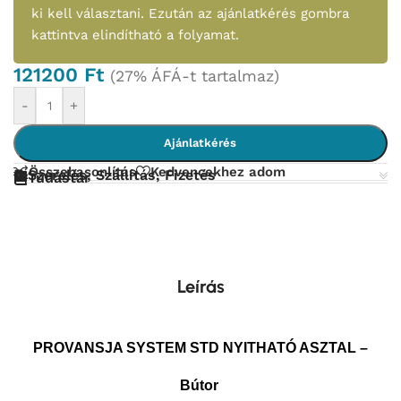
ki kell választani. Ezután az ajánlatkérés gombra
kattintva elindítható a folyamat.
121200
Ft
(27% ÁFÁ-t tartalmaz)
-
+
Ajánlatkérés
Összehasonlítás
Kedvencekhez adom
Szerelés, Szállítás, Fizetés
Tudástár
Leírás
PROVANSJA SYSTEM STD NYITHATÓ ASZTAL
–
Bútor