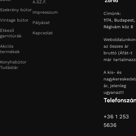
Zárva
Á.SZ.F.
Szekrény bútor
Impresszum
Címünk:
Vintage bútor
1174, Budapest,
Pályázat
Régivám köz 8
Étkező
Kapcsolat
garnitúrák
Weboldalunkon
Akciós
az összes ár
termékek
bruttó (Áfát-t
már tartalmazz
Konyhabútor
Tudástár
A kis- és
nagykereskedel
ár, jelenleg
ugyanaz!!!
Telefonszá
+36 1 253
5636