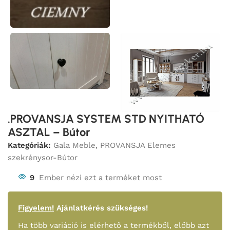
.PROVANSJA SYSTEM STD NYITHATÓ
ASZTAL – Bútor
Kategóriák:
Gala Meble
,
PROVANSJA Elemes
szekrénysor-Bútor
9
Ember nézi ezt a terméket most
Figyelem!
Ajánlatkérés szükséges!
Ha több variáció is elérhető a termékből, előbb azt