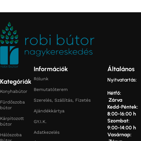
Információk
Általános
Rólunk
Nyitvatartás:
Kategóriák
Bemutatóterem
Konyhabútor
Hétfő:
Zárva
Szerelés, Szállítás, Fizetés
Fürdőszoba
Kedd-Péntek:
bútor
Ajándékkártya
8:00-16:00 h
Kárpitozott
Szombat:
GY.I.K.
bútor
9:00-14:00 h
Adatkezelés
Vasárnap:
Hálószoba
Bútor