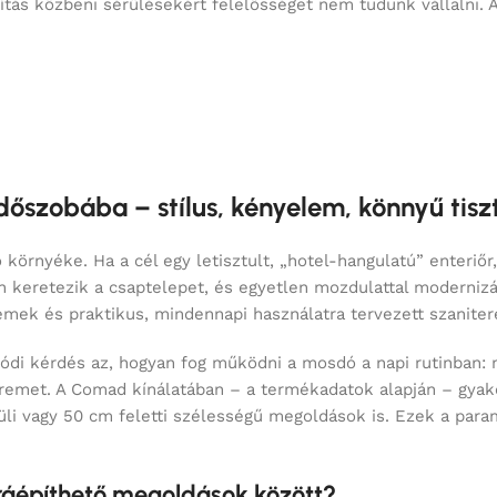
őszobába – stílus, kényelem, könnyű tisz
 környéke. Ha a cél egy letisztult, „hotel-hangulatú” enteri
n keretezik a csaptelepet, és egyetlen mozdulattal modernizál
mek és praktikus, mindennapi használatra tervezett szaniter
lódi kérdés az, hogyan fog működni a mosdó a napi rutinban: 
eremet. A Comad kínálatában – a termékadatok alapján – gyako
üli vagy 50 cm feletti szélességű megoldások is. Ezek a par
 ráépíthető megoldások között?
a terméktípusra. A
mosdótál
és a
tálmosdó
általában azt a for
dó
és a
ráépíthető mosdó
megnevezések sokszor ugyanezt a lo