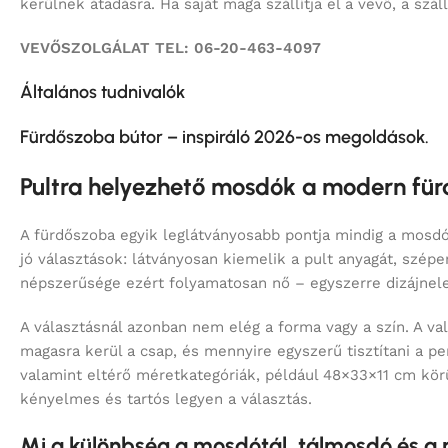
Általános tudnivalók
Fürdőszoba bútor – inspiráló 2026-os megoldások.
Pultra helyezhető mosdók a modern fürd
A fürdőszoba egyik leglátványosabb pontja mindig a mosdó
jó választások: látványosan kiemelik a pult anyagát, szépe
népszerűsége ezért folyamatosan nő – egyszerre dizájnele
A választásnál azonban nem elég a forma vagy a szín. A va
magasra kerül a csap, és mennyire egyszerű tisztítani a p
valamint eltérő méretkategóriák, például 48×33×11 cm kör
kényelmes és tartós legyen a választás.
Mi a különbség a mosdótál, tálmosdó és a
A hétköznapi nyelvben több elnevezés is forog ugyanarra 
látványos peremmel, különálló testtel. A
ráültethető mos