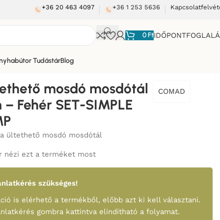
+36 20 463 4097
+36 1 253 5636
Kapcsolatfelvét
0
Ft
IDŐPONTFOGLAL
nyhabútor Tudástár
Blog
hér SET-SIMPLE T201-3-MP
ltethető mosdó mosdótál
COMAD
 – Fehér SET-SIMPLE
MP
ra ültethető mosdó mosdótál
 nézi ezt a terméket most
nlatkérés szükséges!
ció is elérhető a termékből, előbb azt ki kell választani.
ánlatkérés gombra kattintva elindítható a folyamat.