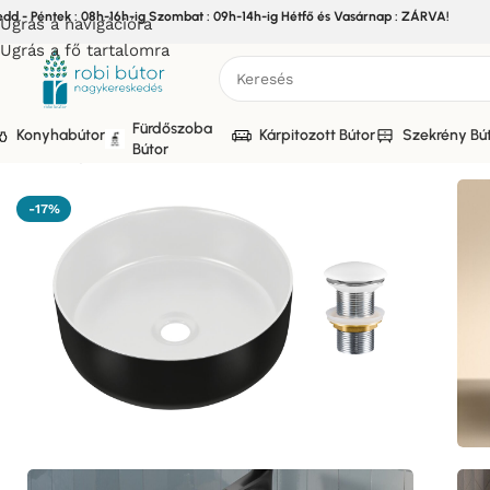
edd - Péntek : 08h-16h-ig Szombat : 09h-14h-ig Hétfő és Vasárnap : ZÁRVA!
Ugrás a navigációra
Ugrás a fő tartalomra
Fürdőszoba
Konyhabútor
Kárpitozott Bútor
Szekrény Bú
Bútor
Kezdőlap
/
Bútor
/
Fürdőszoba bútor
/
Pultra ültethető mosdó
-17%