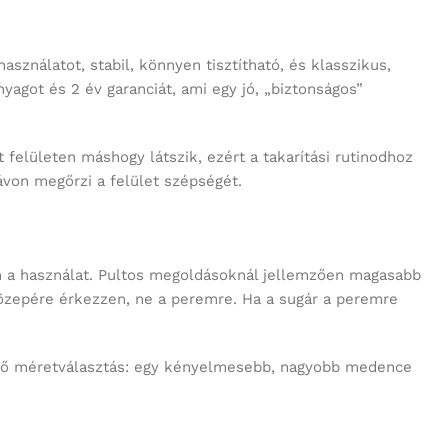
agot és 2 év garanciát, ami egy jó, „biztonságos”
 felületen máshogy látszik, ezért a takarítási rutinodhoz
ávon megőrzi a felület szépségét.
len a használat. Pultos megoldásoknál jellemzően magasabb
közepére érkezzen, ne a peremre. Ha a sugár a peremre
lelő méretválasztás: egy kényelmesebb, nagyobb medence
 fa hatású pultnál meleg és természetes, egyszínű pultnál
lt formák a modern vonalvezetést erősítik.