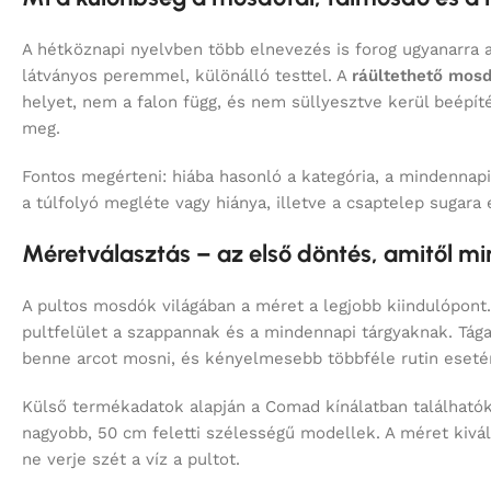
helyet, nem a falon függ, és nem süllyesztve kerül beépít
meg.
Fontos megérteni: hiába hasonló a kategória, a mindennap
a túlfolyó megléte vagy hiánya, illetve a csaptelep sugara
Méretválasztás – az első döntés, amitől m
A pultos mosdók világában a méret a legjobb kiindulópon
pultfelület a szappannak és a mindennapi tárgyaknak. Tá
benne arcot mosni, és kényelmesebb többféle rutin esetén
Külső termékadatok alapján a Comad kínálatban találhatók
nagyobb, 50 cm feletti szélességű modellek. A méret kivá
ne verje szét a víz a pultot.
Anyag és felület – miért dominál a kerámia
A fürdőszobában a tartósság legalább olyan fontos, mint a d