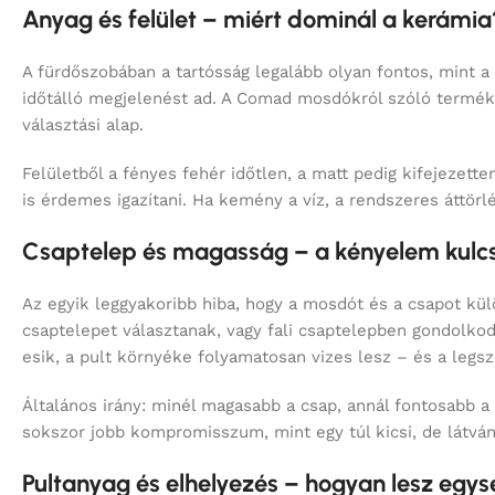
időtálló megjelenést ad. A Comad mosdókról szóló termékl
választási alap.
Felületből a fényes fehér időtlen, a matt pedig kifejezett
is érdemes igazítani. Ha kemény a víz, a rendszeres áttör
Csaptelep és magasság – a kényelem kulc
Az egyik leggyakoribb hiba, hogy a mosdót és a csapot kül
csaptelepet választanak, vagy fali csaptelepben gondolko
esik, a pult környéke folyamatosan vizes lesz – és a legsz
Általános irány: minél magasabb a csap, annál fontosabb
sokszor jobb kompromisszum, mint egy túl kicsi, de látván
Pultanyag és elhelyezés – hogyan lesz egy
A pulton elhelyezett mosdók igazi ereje abban van, hogy a 
pedig minimalista. A mosdó formája ehhez igazítható: ováli