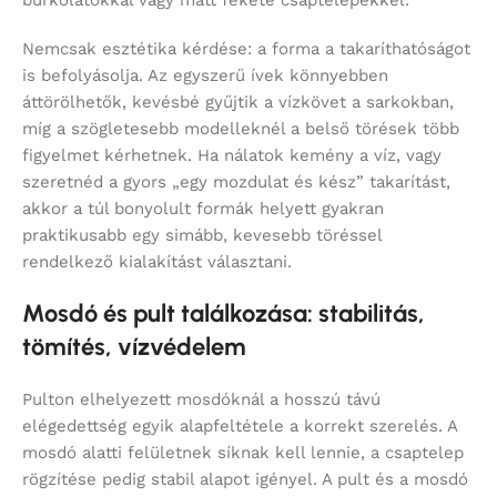
Nemcsak esztétika kérdése: a forma a takaríthatóságot
is befolyásolja. Az egyszerű ívek könnyebben
áttörölhetők, kevésbé gyűjtik a vízkövet a sarkokban,
míg a szögletesebb modelleknél a belső törések több
figyelmet kérhetnek. Ha nálatok kemény a víz, vagy
szeretnéd a gyors „egy mozdulat és kész” takarítást,
akkor a túl bonyolult formák helyett gyakran
praktikusabb egy simább, kevesebb töréssel
rendelkező kialakítást választani.
Mosdó és pult találkozása: stabilitás,
tömítés, vízvédelem
Pulton elhelyezett mosdóknál a hosszú távú
elégedettség egyik alapfeltétele a korrekt szerelés. A
mosdó alatti felületnek síknak kell lennie, a csaptelep
rögzítése pedig stabil alapot igényel. A pult és a mosdó