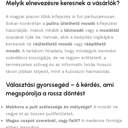
Melyik elnevezésre keresnek a vásárlók?
A magyar piacon több kifejezés is fut párhuzamosan.
Sokan konkrétan a
pultra ültethető mosdó
kifejezést
használják, mások inkább a
tálmosdó
vagy a
mosdótál
szavakat írják be. Vannak, akik a beépítés logikájára
keresnek rá:
ráültethető mosdó
vagy
ráépíthető
mosdó
. A tartalom feladata, hogy mindegyik keresési
szándékot kiszolgálja, de ne legyen erőltetett: a
természetes szöveg és az informatív leírás hosszú
távon jobban teljesít, mint a kulcsszó-halmazolás.
Választási gyorssegéd – 6 kérdés, ami
megspórolja a rossz döntést
Mekkora a pult szélessége és mélysége?
A mosdó ne
vegye el az összes pultfelületet.
Magas csapot szeretnél, vagy falit?
A medence formája
ehhez igazodjon.