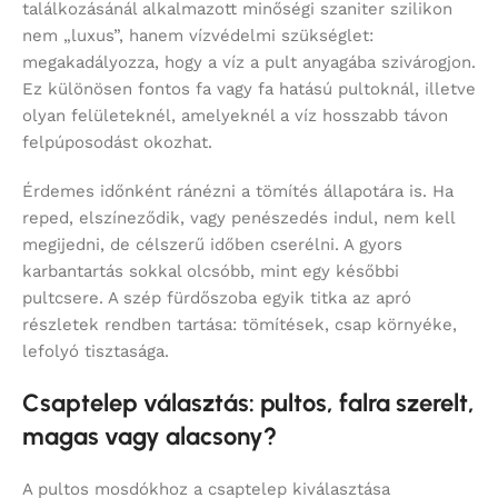
találkozásánál alkalmazott minőségi szaniter szilikon
nem „luxus”, hanem vízvédelmi szükséglet:
megakadályozza, hogy a víz a pult anyagába szivárogjon.
Ez különösen fontos fa vagy fa hatású pultoknál, illetve
olyan felületeknél, amelyeknél a víz hosszabb távon
felpúposodást okozhat.
Érdemes időnként ránézni a tömítés állapotára is. Ha
reped, elszíneződik, vagy penészedés indul, nem kell
megijedni, de célszerű időben cserélni. A gyors
karbantartás sokkal olcsóbb, mint egy későbbi
pultcsere. A szép fürdőszoba egyik titka az apró
részletek rendben tartása: tömítések, csap környéke,
lefolyó tisztasága.
Csaptelep választás: pultos, falra szerelt,
magas vagy alacsony?
A pultos mosdókhoz a csaptelep kiválasztása