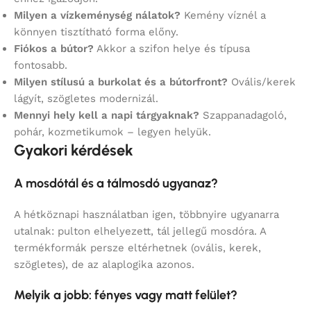
Milyen a vízkeménység nálatok?
Kemény víznél a
könnyen tisztítható forma előny.
Fiókos a bútor?
Akkor a szifon helye és típusa
fontosabb.
Milyen stílusú a burkolat és a bútorfront?
Ovális/kerek
lágyít, szögletes modernizál.
Mennyi hely kell a napi tárgyaknak?
Szappanadagoló,
pohár, kozmetikumok – legyen helyük.
Gyakori kérdések
A mosdótál és a tálmosdó ugyanaz?
A hétköznapi használatban igen, többnyire ugyanarra
utalnak: pulton elhelyezett, tál jellegű mosdóra. A
termékformák persze eltérhetnek (ovális, kerek,
szögletes), de az alaplogika azonos.
Melyik a jobb: fényes vagy matt felület?