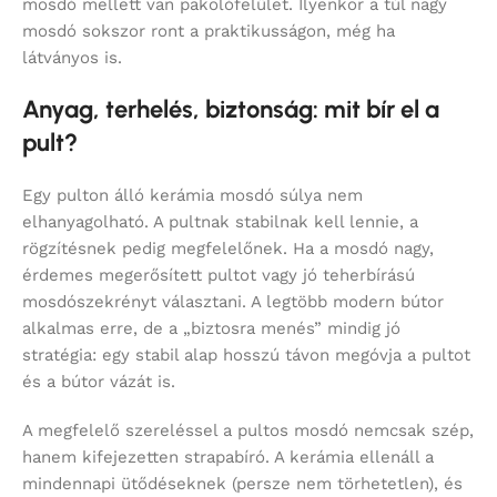
mosdó mellett van pakolófelület. Ilyenkor a túl nagy
mosdó sokszor ront a praktikusságon, még ha
látványos is.
Anyag, terhelés, biztonság: mit bír el a
pult?
Egy pulton álló kerámia mosdó súlya nem
elhanyagolható. A pultnak stabilnak kell lennie, a
rögzítésnek pedig megfelelőnek. Ha a mosdó nagy,
érdemes megerősített pultot vagy jó teherbírású
mosdószekrényt választani. A legtöbb modern bútor
alkalmas erre, de a „biztosra menés” mindig jó
stratégia: egy stabil alap hosszú távon megóvja a pultot
és a bútor vázát is.
A megfelelő szereléssel a pultos mosdó nemcsak szép,
hanem kifejezetten strapabíró. A kerámia ellenáll a
mindennapi ütődéseknek (persze nem törhetetlen), és