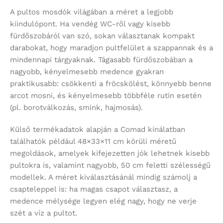
A pultos mosdók világában a méret a legjobb
kiindulópont. Ha vendég WC-ről vagy kisebb
fürdőszobáról van szó, sokan választanak kompakt
darabokat, hogy maradjon pultfelület a szappannak és a
mindennapi tárgyaknak. Tágasabb fürdőszobában a
nagyobb, kényelmesebb medence gyakran
praktikusabb: csökkenti a fröcskölést, könnyebb benne
arcot mosni, és kényelmesebb többféle rutin esetén
(pl. borotválkozás, smink, hajmosás).
Külső termékadatok alapján a Comad kínálatban
találhatók például 48×33×11 cm körüli méretű
megoldások, amelyek kifejezetten jók lehetnek kisebb
pultokra is, valamint nagyobb, 50 cm feletti szélességű
modellek. A méret kiválasztásánál mindig számolj a
csapteleppel is: ha magas csapot választasz, a
medence mélysége legyen elég nagy, hogy ne verje
szét a víz a pultot.