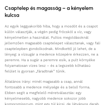
Csaptelep és magasság – a kényelem
kulcsa
Az egyik leggyakoribb hiba, hogy a mosdót és a csapot
külön választják, a végén pedig fröcsköl a víz, vagy
kényelmetlen a használat. Pultos megoldásoknál
jellemzően magasabb csaptelepet választanak, vagy fali
csaptelepben gondolkodnak. Mindkettő jó lehet, de a
lényeg: a vízsugár a medence közepére érkezzen, ne a
peremre. Ha a sugár a peremre esik, a pult környéke
folyamatosan vizes lesz – és a legszebb kőhatású
felület is gyorsan „fáradtnak” tűnik.
Általános irány: minél magasabb a csap, annál
fontosabb a medence mélysége és a belső forma.
Ebben segít a megfelelő méretválasztás: egy
kényelmesebb, nagyobb medence sokszor jobb
kompromisszum, mint egy túl kicsi, de látványos darab.