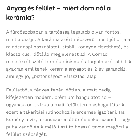
Anyag és felület – miért dominál a
kerámia?
A fürdőszobában a tartósság legalább olyan fontos,
mint a dizájn. A kerámia azért népszerű, mert jól bírja a
mindennapi használatot, stabil, könnyen tisztítható, és
klasszikus, időtálló megjelenést ad. A Comad
mosdókról szóló termékleírások és forgalmazói oldalak
gyakran említenek kerámia anyagot és 2 év garanciát,
ami egy jó, „biztonságos” választási alap.
Felületből a fényes fehér időtlen, a matt pedig
kifejezetten modern, prémium hangulatot ad –
ugyanakkor a vízkő a matt felületen máshogy látszik,
ezért a takarítási rutinodhoz is érdemes igazítani. Ha
kemény a víz, a rendszeres áttörlés sokat számít – egy
puha kendő és kímélő tisztító hosszú távon megőrzi a
felület szépségét.