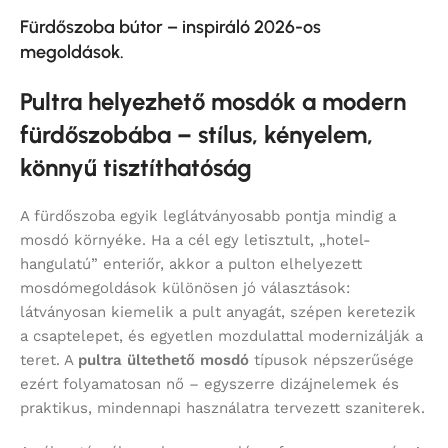
Fürdőszoba bútor – inspiráló 2026-os
megoldások.
Pultra helyezhető mosdók a modern
fürdőszobába – stílus, kényelem,
könnyű tisztíthatóság
A fürdőszoba egyik leglátványosabb pontja mindig a
mosdó környéke. Ha a cél egy letisztult, „hotel-
hangulatú” enteriőr, akkor a pulton elhelyezett
mosdómegoldások különösen jó választások:
látványosan kiemelik a pult anyagát, szépen keretezik
a csaptelepet, és egyetlen mozdulattal modernizálják a
teret. A
pultra ültethető mosdó
típusok népszerűsége
ezért folyamatosan nő – egyszerre dizájnelemek és
praktikus, mindennapi használatra tervezett szaniterek.