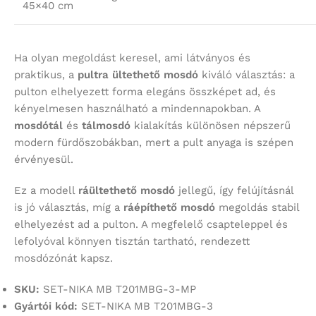
45×40 cm
Ha olyan megoldást keresel, ami látványos és
praktikus, a
pultra ültethető mosdó
kiváló választás: a
pulton elhelyezett forma elegáns összképet ad, és
kényelmesen használható a mindennapokban. A
mosdótál
és
tálmosdó
kialakítás különösen népszerű
modern fürdőszobákban, mert a pult anyaga is szépen
érvényesül.
Ez a modell
ráültethető mosdó
jellegű, így felújításnál
is jó választás, míg a
ráépíthető mosdó
megoldás stabil
elhelyezést ad a pulton. A megfelelő csapteleppel és
lefolyóval könnyen tisztán tartható, rendezett
mosdózónát kapsz.
SKU:
SET-NIKA MB T201MBG-3-MP
Gyártói kód:
SET-NIKA MB T201MBG-3