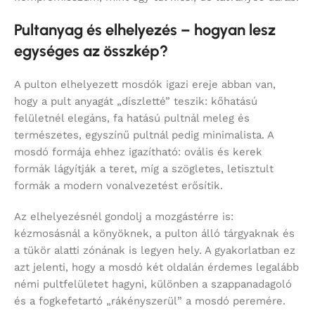
Pultanyag és elhelyezés – hogyan lesz
egységes az összkép?
A pulton elhelyezett mosdók igazi ereje abban van,
hogy a pult anyagát „díszletté” teszik: kőhatású
felületnél elegáns, fa hatású pultnál meleg és
természetes, egyszínű pultnál pedig minimalista. A
mosdó formája ehhez igazítható: ovális és kerek
formák lágyítják a teret, míg a szögletes, letisztult
formák a modern vonalvezetést erősítik.
Az elhelyezésnél gondolj a mozgástérre is:
kézmosásnál a könyöknek, a pulton álló tárgyaknak és
a tükör alatti zónának is legyen hely. A gyakorlatban ez
azt jelenti, hogy a mosdó két oldalán érdemes legalább
némi pultfelületet hagyni, különben a szappanadagoló
és a fogkefetartó „rákényszerül” a mosdó peremére.