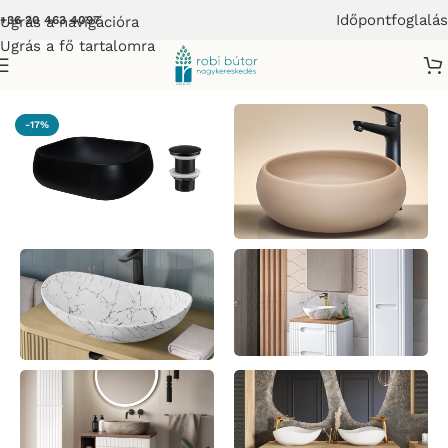
Időpontfoglalás
Ugrás a navigációra
+36 20 463 4097
Ugrás a fő tartalomra
p
/
Bútor
/
Fürdőszoba bútor
/
Pultra ültethető mosdó mosdótál
-17%