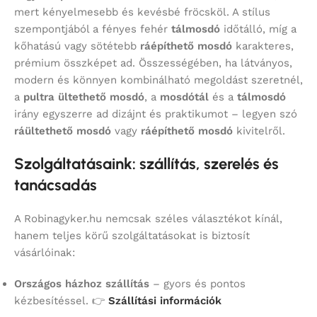
mert kényelmesebb és kevésbé fröcsköl. A stílus
szempontjából a fényes fehér
tálmosdó
időtálló, míg a
kőhatású vagy sötétebb
ráépíthető mosdó
karakteres,
prémium összképet ad. Összességében, ha látványos,
modern és könnyen kombinálható megoldást szeretnél,
a
pultra ültethető mosdó
, a
mosdótál
és a
tálmosdó
irány egyszerre ad dizájnt és praktikumot – legyen szó
ráültethető mosdó
vagy
ráépíthető mosdó
kivitelről.
Szolgáltatásaink: szállítás, szerelés és
tanácsadás
A Robinagyker.hu nemcsak széles választékot kínál,
hanem teljes körű szolgáltatásokat is biztosít
vásárlóinak:
Országos házhoz szállítás
– gyors és pontos
kézbesítéssel. 👉
Szállítási információk