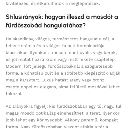
kivitelezés, és elkerülhetők a meglepetések.
Stílusirányok: hogyan illeszd a mosdót a
fürdőszobád hangulatához?
Ha skandináv, világos, természetes hangulat a cél, a
fehér kerámia és a világos fa pult kombinációja
klasszikus. Ilyenkor a mosdó lehet ovális vagy kerek,
és jól mutat hozzá króm vagy matt fekete csaptelep.
Modern, loft jellegű fürdőszobáknál a szögletesebb
forma, a kőhatású pult és a sötétebb kiegészítők adják
meg a karaktert. Luxus hatást arany vagy bronz
csapteleppel és elegáns, sima felületű mosdóval lehet
fokozni.
Az arányokra figyelj: kis fürdőszobában egy túl nagy, túl
magas mosdó optikailag elnehezítheti a teret. Ilyenkor
jobb lehet egy könnyedebb, vékony peremű, kompakt
forma. Nagy fürdőszobában viszont elbírja a tér a