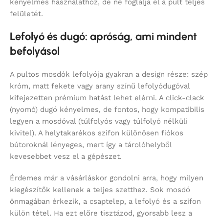
kényelmes használathoz, de ne foglalja el a pult teljes
felületét.
Lefolyó és dugó: apróság, ami mindent
befolyásol
A pultos mosdók lefolyója gyakran a design része: szép
króm, matt fekete vagy arany színű lefolyódugóval
kifejezetten prémium hatást lehet elérni. A click-clack
(nyomó) dugó kényelmes, de fontos, hogy kompatibilis
legyen a mosdóval (túlfolyós vagy túlfolyó nélküli
kivitel). A helytakarékos szifon különösen fiókos
bútoroknál lényeges, mert így a tárolóhelyből
kevesebbet vesz el a gépészet.
Érdemes már a vásárláskor gondolni arra, hogy milyen
kiegészítők kellenek a teljes szetthez. Sok mosdó
önmagában érkezik, a csaptelep, a lefolyó és a szifon
külön tétel. Ha ezt előre tisztázod, gyorsabb lesz a