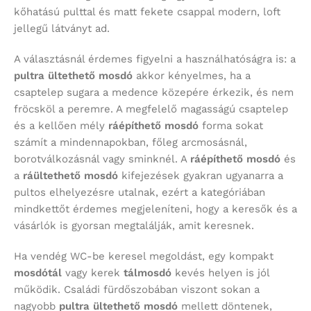
kőhatású pulttal és matt fekete csappal modern, loft
jellegű látványt ad.
A választásnál érdemes figyelni a használhatóságra is: a
pultra ültethető mosdó
akkor kényelmes, ha a
csaptelep sugara a medence közepére érkezik, és nem
fröcsköl a peremre. A megfelelő magasságú csaptelep
és a kellően mély
ráépíthető mosdó
forma sokat
számít a mindennapokban, főleg arcmosásnál,
borotválkozásnál vagy sminknél. A
ráépíthető mosdó
és
a
ráültethető mosdó
kifejezések gyakran ugyanarra a
pultos elhelyezésre utalnak, ezért a kategóriában
mindkettőt érdemes megjeleníteni, hogy a keresők és a
vásárlók is gyorsan megtalálják, amit keresnek.
Ha vendég WC-be keresel megoldást, egy kompakt
mosdótál
vagy kerek
tálmosdó
kevés helyen is jól
működik. Családi fürdőszobában viszont sokan a
nagyobb
pultra ültethető mosdó
mellett döntenek,