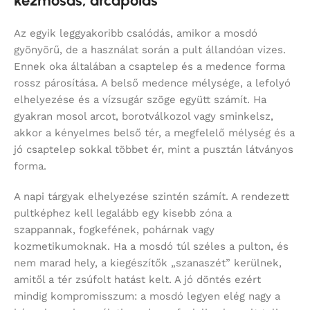
kézmosás, arcápolás
Az egyik leggyakoribb csalódás, amikor a mosdó
gyönyörű, de a használat során a pult állandóan vizes.
Ennek oka általában a csaptelep és a medence forma
rossz párosítása. A belső medence mélysége, a lefolyó
elhelyezése és a vízsugár szöge együtt számít. Ha
gyakran mosol arcot, borotválkozol vagy sminkelsz,
akkor a kényelmes belső tér, a megfelelő mélység és a
jó csaptelep sokkal többet ér, mint a pusztán látványos
forma.
A napi tárgyak elhelyezése szintén számít. A rendezett
pultképhez kell legalább egy kisebb zóna a
szappannak, fogkefének, pohárnak vagy
kozmetikumoknak. Ha a mosdó túl széles a pulton, és
nem marad hely, a kiegészítők „szanaszét” kerülnek,
amitől a tér zsúfolt hatást kelt. A jó döntés ezért
mindig kompromisszum: a mosdó legyen elég nagy a