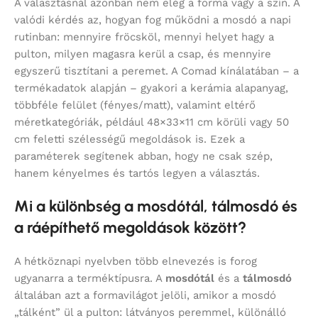
A választásnál azonban nem elég a forma vagy a szín. A
valódi kérdés az, hogyan fog működni a mosdó a napi
rutinban: mennyire fröcsköl, mennyi helyet hagy a
pulton, milyen magasra kerül a csap, és mennyire
egyszerű tisztítani a peremet. A Comad kínálatában – a
termékadatok alapján – gyakori a kerámia alapanyag,
többféle felület (fényes/matt), valamint eltérő
méretkategóriák, például 48×33×11 cm körüli vagy 50
cm feletti szélességű megoldások is. Ezek a
paraméterek segítenek abban, hogy ne csak szép,
hanem kényelmes és tartós legyen a választás.
Mi a különbség a mosdótál, tálmosdó és
a ráépíthető megoldások között?
A hétköznapi nyelvben több elnevezés is forog
ugyanarra a terméktípusra. A
mosdótál
és a
tálmosdó
általában azt a formavilágot jelöli, amikor a mosdó
„tálként” ül a pulton: látványos peremmel, különálló