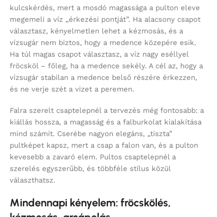
kulcskérdés, mert a mosdó magassága a pulton eleve
megemeli a víz „érkezési pontját”. Ha alacsony csapot
választasz, kényelmetlen lehet a kézmosás, és a
vízsugár nem biztos, hogy a medence közepére esik.
Ha túl magas csapot választasz, a víz nagy eséllyel
fröcsköl – főleg, ha a medence sekély. A cél az, hogy a
vízsugár stabilan a medence belső részére érkezzen,
és ne verje szét a vizet a peremen.
Falra szerelt csaptelepnél a tervezés még fontosabb: a
kiállás hossza, a magasság és a falburkolat kialakítása
mind számít. Cserébe nagyon elegáns, „tiszta”
pultképet kapsz, mert a csap a falon van, és a pulton
kevesebb a zavaró elem. Pultos csaptelepnél a
szerelés egyszerűbb, és többféle stílus közül
választhatsz.
Mindennapi kényelem: fröcskölés,