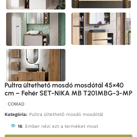
Pultra ültethető mosdó mosdótál 45×40
cm – Fehér SET-NIKA MB T201MBG-3-MP
COMAD
Kategória:
Pultra ültethető mosdó mosdótál
16
Ember nézi ezt a terméket most