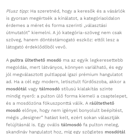
Plusz tipp:
Ha szeretnéd, hogy a keresők és a vásárlók
is gyorsan megértsék a kínálatot, a kategóriaoldalon
érdemes a méret és forma szerinti „választási
útmutatót” kiemelni. A jó kategória-szöveg nem csak
szöveg, hanem döntéstámogató eszköz: ettől lesz a
látogató érdeklődőből vevő.
A
pultra ültethető mosdó
ma az egyik legkeresettebb
megoldás, mert látványos, könnyen variálható, és egy
jól megválasztott pultlappal igazi prémium hangulatot
ad. Ha a cél egy modern, letisztult fürdőszoba, akkor a
mosdótál
vagy
tálmosdó
stílusú kialakítás szinte
mindig nyerő: a pulton ülő forma kiemeli a csaptelepet,
és a mosdózóna fókuszponttá válik. A
ráültethető
mosdó
előnye, hogy nem igényel bonyolult beépítést,
mégis „designer” hatást kelt, ezért sokan választják
felújításnál is. Egy ovális
tálmosdó
fa pulton meleg,
skandináv hangulatot hoz, míg egy szögletes
mosdótál