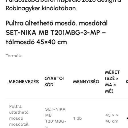
Robinagyker kínálatában.
Pultra ültethető mosdó, mosdótál
SET-NIKA MB T201MBG-3-MP –
tálmosdó 45×40 cm
Termék:
MÉRET
GYÁRTÓI
(SZÉ ×
MEGNEVEZÉS
MENNYISÉG
KÓD
MA ×
MÉ)
Pultra
SET-NIKA
ültethető
MB
45 × ×
mosdó
1 db
T201MBG-
40 cm
mosdótál
3