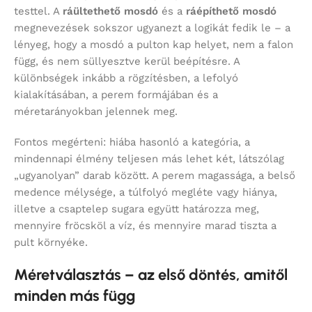
testtel. A
ráültethető mosdó
és a
ráépíthető mosdó
megnevezések sokszor ugyanezt a logikát fedik le – a
lényeg, hogy a mosdó a pulton kap helyet, nem a falon
függ, és nem süllyesztve kerül beépítésre. A
különbségek inkább a rögzítésben, a lefolyó
kialakításában, a perem formájában és a
méretarányokban jelennek meg.
Fontos megérteni: hiába hasonló a kategória, a
mindennapi élmény teljesen más lehet két, látszólag
„ugyanolyan” darab között. A perem magassága, a belső
medence mélysége, a túlfolyó megléte vagy hiánya,
illetve a csaptelep sugara együtt határozza meg,
mennyire fröcsköl a víz, és mennyire marad tiszta a
pult környéke.
Méretválasztás – az első döntés, amitől
minden más függ