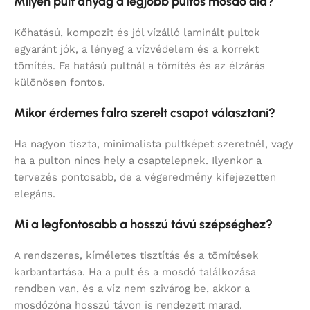
Milyen pult anyag a legjobb pultos mosdó alá?
Kőhatású, kompozit és jól vízálló laminált pultok
egyaránt jók, a lényeg a vízvédelem és a korrekt
tömítés. Fa hatású pultnál a tömítés és az élzárás
különösen fontos.
Mikor érdemes falra szerelt csapot választani?
Ha nagyon tiszta, minimalista pultképet szeretnél, vagy
ha a pulton nincs hely a csaptelepnek. Ilyenkor a
tervezés pontosabb, de a végeredmény kifejezetten
elegáns.
Mi a legfontosabb a hosszú távú szépséghez?
A rendszeres, kíméletes tisztítás és a tömítések
karbantartása. Ha a pult és a mosdó találkozása
rendben van, és a víz nem szivárog be, akkor a
mosdózóna hosszú távon is rendezett marad.