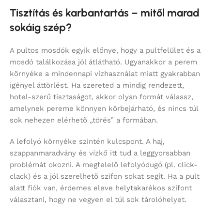
Tisztítás és karbantartás – mitől marad
sokáig szép?
A pultos mosdók egyik előnye, hogy a pultfelület és a
mosdó találkozása jól átlátható. Ugyanakkor a perem
környéke a mindennapi vízhasználat miatt gyakrabban
igényel áttörlést. Ha szereted a mindig rendezett,
hotel-szerű tisztaságot, akkor olyan formát válassz,
amelynek pereme könnyen körbejárható, és nincs túl
sok nehezen elérhető „törés” a formában.
A lefolyó környéke szintén kulcspont. A haj,
szappanmaradvány és vízkő itt tud a leggyorsabban
problémát okozni. A megfelelő lefolyódugó (pl. click-
clack) és a jól szerelhető szifon sokat segít. Ha a pult
alatt fiók van, érdemes eleve helytakarékos szifont
választani, hogy ne vegyen el túl sok tárolóhelyet.