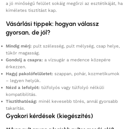
a jó minőségű felület sokáig megőrzi az esztétikáját, ha
kíméletes tisztítást kap.
Vásárlási tippek: hogyan válassz
gyorsan, de jól?
Mindig mérj:
pult szélesség, pult mélység, csap helye,
tükör magasság.
Gondolj a csapra:
a vízsugár a medence közepére
érkezzen.
Hagyj pakolófelületet:
szappan, pohár, kozmetikumok
– legyen helyük.
Nézd a lefolyót:
túlfolyós vagy túlfolyó nélküli
kompatibilitás.
Tisztíthatóság:
minél kevesebb törés, annál gyorsabb
takarítás.
Gyakori kérdések (kiegészítés)