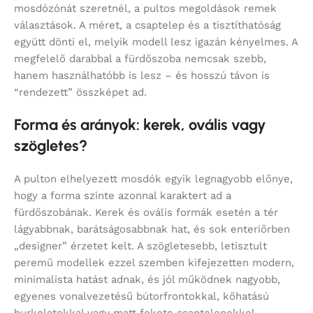
mosdózónát szeretnél, a pultos megoldások remek
választások. A méret, a csaptelep és a tisztíthatóság
együtt dönti el, melyik modell lesz igazán kényelmes. A
megfelelő darabbal a fürdőszoba nemcsak szebb,
hanem használhatóbb is lesz – és hosszú távon is
“rendezett” összképet ad.
Forma és arányok: kerek, ovális vagy
szögletes?
A pulton elhelyezett mosdók egyik legnagyobb előnye,
hogy a forma szinte azonnal karaktert ad a
fürdőszobának. Kerek és ovális formák esetén a tér
lágyabbnak, barátságosabbnak hat, és sok enteriőrben
„designer” érzetet kelt. A szögletesebb, letisztult
peremű modellek ezzel szemben kifejezetten modern,
minimalista hatást adnak, és jól működnek nagyobb,
egyenes vonalvezetésű bútorfrontokkal, kőhatású
burkolatokkal vagy matt fekete csaptelepekkel.