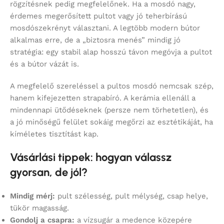
rögzítésnek pedig megfelelőnek. Ha a mosdó nagy,
érdemes megerősített pultot vagy jó teherbírású
mosdószekrényt választani. A legtöbb modern bútor
alkalmas erre, de a „biztosra menés” mindig jó
stratégia: egy stabil alap hosszú távon megóvja a pultot
és a bútor vázát is.
A megfelelő szereléssel a pultos mosdó nemcsak szép,
hanem kifejezetten strapabíró. A kerámia ellenáll a
mindennapi ütődéseknek (persze nem törhetetlen), és
a jó minőségű felület sokáig megőrzi az esztétikáját, ha
kíméletes tisztítást kap.
Vásárlási tippek: hogyan válassz
gyorsan, de jól?
Mindig mérj:
pult szélesség, pult mélység, csap helye,
tükör magasság.
Gondolj a csapra:
a vízsugár a medence közepére