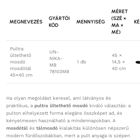
MÉRET
GYÁRTÓI
(SZÉ ×
MEGNEVEZÉS
MENNYISÉG
KÉ
KÓD
MA ×
MÉ)
Pultra
UN-
ültethető
45 ×
NIKA-
mosdó
1 db
14,5 ×
MB
mosdótál
40 cm
78103MB
45×40 cm
Ha olyan megoldást keresel, ami látványos és
praktikus, a
pultra ültethető mosdó
kiváló választás: a
pulton elhelyezett forma elegáns összképet ad, és
kényelmesen használható a mindennapokban. A
mosdótál
és
tálmosdó
kialakítás különösen népszerű
modern fürdőszobákban, mert a pult anyaga is szépen