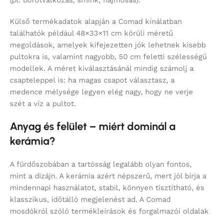
(pl. borotválkozás, smink, hajmosás).
Külső termékadatok alapján a Comad kínálatban
találhatók például 48×33×11 cm körüli méretű
megoldások, amelyek kifejezetten jók lehetnek kisebb
pultokra is, valamint nagyobb, 50 cm feletti szélességű
modellek. A méret kiválasztásánál mindig számolj a
csapteleppel is: ha magas csapot választasz, a
medence mélysége legyen elég nagy, hogy ne verje
szét a víz a pultot.
Anyag és felület – miért dominál a
kerámia?
A fürdőszobában a tartósság legalább olyan fontos,
mint a dizájn. A kerámia azért népszerű, mert jól bírja a
mindennapi használatot, stabil, könnyen tisztítható, és
klasszikus, időtálló megjelenést ad. A Comad
mosdókról szóló termékleírások és forgalmazói oldalak