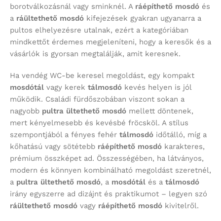
borotválkozásnál vagy sminknél. A
ráépíthető mosdó
és
a
ráültethető mosdó
kifejezések gyakran ugyanarra a
pultos elhelyezésre utalnak, ezért a kategóriában
mindkettőt érdemes megjeleníteni, hogy a keresők és a
vásárlók is gyorsan megtalálják, amit keresnek.
Ha vendég WC-be keresel megoldást, egy kompakt
mosdótál
vagy kerek
tálmosdó
kevés helyen is jól
működik. Családi fürdőszobában viszont sokan a
nagyobb
pultra ültethető mosdó
mellett döntenek,
mert kényelmesebb és kevésbé fröcsköl. A stílus
szempontjából a fényes fehér
tálmosdó
időtálló, míg a
kőhatású vagy sötétebb
ráépíthető mosdó
karakteres,
prémium összképet ad. Összességében, ha látványos,
modern és könnyen kombinálható megoldást szeretnél,
a
pultra ültethető mosdó
, a
mosdótál
és a
tálmosdó
irány egyszerre ad dizájnt és praktikumot – legyen szó
ráültethető mosdó
vagy
ráépíthető mosdó
kivitelről.