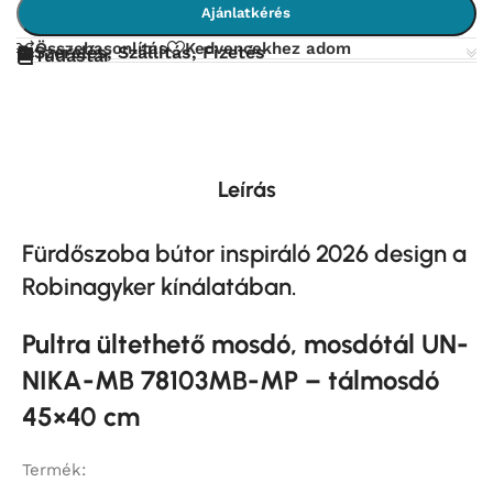
Ajánlatkérés
Összehasonlítás
Kedvencekhez adom
Szerelés, Szállítás, Fizetés
Tudástár
Leírás
Fürdőszoba bútor inspiráló 2026 design a
Robinagyker kínálatában.
Pultra ültethető mosdó, mosdótál UN-
NIKA-MB 78103MB-MP – tálmosdó
45×40 cm
Termék: