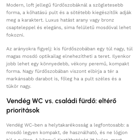
Modern, loft jellegű fürdőszobáknál a szögletesebb
forma, a kőhatású pult és a sötétebb kiegészítők adják
meg a karaktert. Luxus hatást arany vagy bronz
csapteleppel és elegáns, sima felületű mosdóval lehet
fokozni.
Az arányokra figyelj: kis fürdőszobában egy túl nagy, túl
magas mosdó optikailag elnehezítheti a teret. Ilyenkor
jobb lehet egy könnyedebb, vékony peremű, kompakt
forma. Nagy fürdőszobában viszont elbírja a tér a
markánsabb darabot is, főleg ha a pult széles és a
tükör nagy.
Vendég WC vs. családi fürdő: eltérő
prioritások
Vendég WC-ben a helytakarékosság a legfontosabb: a
mosdó legyen kompakt, de használható, és ne lógjon