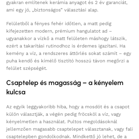
gyakran említenek kerámia anyagot és 2 év garanciát,
ami egy jó, „biztonságos” választási alap.
Felületből a fényes fehér időtlen, a matt pedig
kifejezetten modern, prémium hangulatot ad –
ugyanakkor a vízkő a matt felületen máshogy látszik,
ezért a takarítási rutinodhoz is érdemes igazítani. Ha
kemény a víz, a rendszeres áttörlés sokat számít – egy
puha kendő és kímélő tisztító hosszú távon megőrzi a
felület szépségét.
Csaptelep és magasság – a kényelem
kulcsa
Az egyik leggyakoribb hiba, hogy a mosdót és a csapot
külön választják, a végén pedig fröcsköl a víz, vagy
kényelmetlen a használat. Pultos megoldásoknál
jellemzően magasabb csaptelepet választanak, vagy fali
csaptelepben gondolkodnak. Mindkettő jó lehet, de a