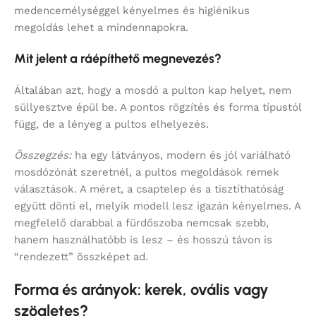
medencemélységgel kényelmes és higiénikus
megoldás lehet a mindennapokra.
Mit jelent a ráépíthető megnevezés?
Általában azt, hogy a mosdó a pulton kap helyet, nem
süllyesztve épül be. A pontos rögzítés és forma típustól
függ, de a lényeg a pultos elhelyezés.
Összegzés:
ha egy látványos, modern és jól variálható
mosdózónát szeretnél, a pultos megoldások remek
választások. A méret, a csaptelep és a tisztíthatóság
együtt dönti el, melyik modell lesz igazán kényelmes. A
megfelelő darabbal a fürdőszoba nemcsak szebb,
hanem használhatóbb is lesz – és hosszú távon is
“rendezett” összképet ad.
Forma és arányok: kerek, ovális vagy
szögletes?