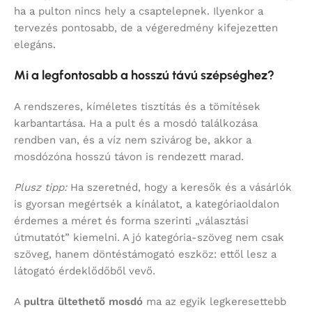
ha a pulton nincs hely a csaptelepnek. Ilyenkor a
tervezés pontosabb, de a végeredmény kifejezetten
elegáns.
Mi a legfontosabb a hosszú távú szépséghez?
A rendszeres, kíméletes tisztítás és a tömítések
karbantartása. Ha a pult és a mosdó találkozása
rendben van, és a víz nem szivárog be, akkor a
mosdózóna hosszú távon is rendezett marad.
Plusz tipp:
Ha szeretnéd, hogy a keresők és a vásárlók
is gyorsan megértsék a kínálatot, a kategóriaoldalon
érdemes a méret és forma szerinti „választási
útmutatót” kiemelni. A jó kategória-szöveg nem csak
szöveg, hanem döntéstámogató eszköz: ettől lesz a
látogató érdeklődőből vevő.
A
pultra ültethető mosdó
ma az egyik legkeresettebb