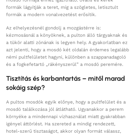
mosdó formája ehhez igazítható: ovális és kerek
formák lágyítják a teret, míg a szögletes, letisztult
formák a modern vonalvezetést erősítik.
Az elhelyezésnél gondolj a mozgástérre is:
kézmosásnál a könyöknek, a pulton álló tárgyaknak és
a tükör alatti zónának is legyen hely. A gyakorlatban ez
azt jelenti, hogy a mosdó két oldalán érdemes legalább
némi pultfelületet hagyni, különben a szappanadagoló
és a fogkefetartó „rákényszerül” a mosdó peremére.
Tisztítás és karbantartás – mitől marad
sokáig szép?
A pultos mosdók egyik előnye, hogy a pultfelület és a
mosdó találkozása jól átlátható. Ugyanakkor a perem
környéke a mindennapi vízhasználat miatt gyakrabban
igényel áttörlést. Ha szereted a mindig rendezett,
hotel-szerű tisztaságot, akkor olyan formát válassz,