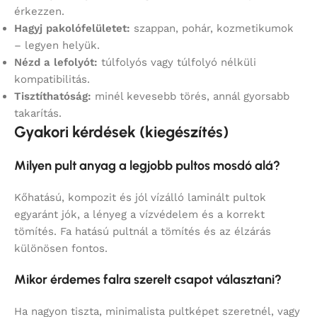
érkezzen.
Hagyj pakolófelületet:
szappan, pohár, kozmetikumok
– legyen helyük.
Nézd a lefolyót:
túlfolyós vagy túlfolyó nélküli
kompatibilitás.
Tisztíthatóság:
minél kevesebb törés, annál gyorsabb
takarítás.
Gyakori kérdések (kiegészítés)
Milyen pult anyag a legjobb pultos mosdó alá?
Kőhatású, kompozit és jól vízálló laminált pultok
egyaránt jók, a lényeg a vízvédelem és a korrekt
tömítés. Fa hatású pultnál a tömítés és az élzárás
különösen fontos.
Mikor érdemes falra szerelt csapot választani?
Ha nagyon tiszta, minimalista pultképet szeretnél, vagy