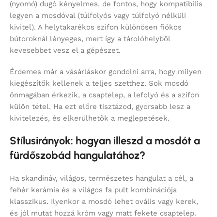
(nyomó) dugó kényelmes, de fontos, hogy kompatibilis
legyen a mosdóval (túlfolyós vagy túlfolyó nélküli
kivitel). A helytakarékos szifon különösen fiókos
bútoroknál lényeges, mert így a tárolóhelyből
kevesebbet vesz el a gépészet.
Érdemes már a vásárláskor gondolni arra, hogy milyen
kiegészítők kellenek a teljes szetthez. Sok mosdó
önmagában érkezik, a csaptelep, a lefolyó és a szifon
külön tétel. Ha ezt előre tisztázod, gyorsabb lesz a
kivitelezés, és elkerülhetők a meglepetések.
Stílusirányok: hogyan illeszd a mosdót a
fürdőszobád hangulatához?
Ha skandináv, világos, természetes hangulat a cél, a
fehér kerámia és a világos fa pult kombinációja
klasszikus. Ilyenkor a mosdó lehet ovális vagy kerek,
és jól mutat hozzá króm vagy matt fekete csaptelep.