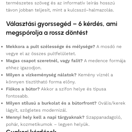
természetes szöveg és az informatív leírás hosszú
távon jobban teljesít, mint a kulcsszó-halmazolás.
Választási gyorssegéd – 6 kérdés, ami
megspórolja a rossz döntést
Mekkora a pult szélessége és mélysége?
A mosdó ne
vegye el az összes pultfelületet.
Magas csapot szeretnél, vagy falit?
A medence formája
ehhez igazodjon.
Milyen a vízkeménység nálatok?
Kemény víznél a
könnyen tisztítható forma előny.
Fiókos a bútor?
Akkor a szifon helye és típusa
fontosabb.
Milyen stílusú a burkolat és a bútorfront?
Ovális/kerek
lágyít, szögletes modernizál.
Mennyi hely kell a napi tárgyaknak?
Szappanadagoló,
pohár, kozmetikumok – legyen helyük.