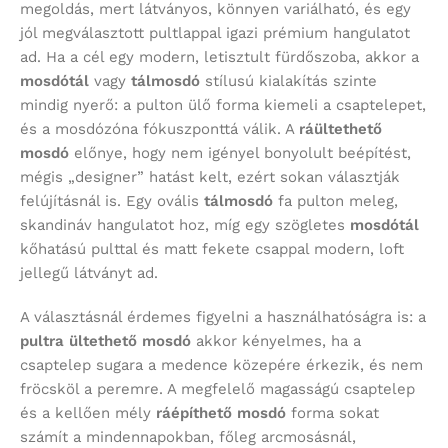
megoldás, mert látványos, könnyen variálható, és egy
jól megválasztott pultlappal igazi prémium hangulatot
ad. Ha a cél egy modern, letisztult fürdőszoba, akkor a
mosdótál
vagy
tálmosdó
stílusú kialakítás szinte
mindig nyerő: a pulton ülő forma kiemeli a csaptelepet,
és a mosdózóna fókuszponttá válik. A
ráültethető
mosdó
előnye, hogy nem igényel bonyolult beépítést,
mégis „designer” hatást kelt, ezért sokan választják
felújításnál is. Egy ovális
tálmosdó
fa pulton meleg,
skandináv hangulatot hoz, míg egy szögletes
mosdótál
kőhatású pulttal és matt fekete csappal modern, loft
jellegű látványt ad.
A választásnál érdemes figyelni a használhatóságra is: a
pultra ültethető mosdó
akkor kényelmes, ha a
csaptelep sugara a medence közepére érkezik, és nem
fröcsköl a peremre. A megfelelő magasságú csaptelep
és a kellően mély
ráépíthető mosdó
forma sokat
számít a mindennapokban, főleg arcmosásnál,