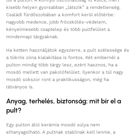
túl a pulton. A könnyű tisztíthatóság itt kulcs, mert
kisebb helyen gyorsabban „látszik” a rendetlenség.
Családi fürdőszobában a komfort kerül előtérbe:
nagyobb medence, jobb fröcskölés-védelem,
kényelmesebb csaptelep és több pultfelület a
mindennapi tárgyaknak.
Ha ketten használjátok egyszerre, a pult szélessége és
a tükrös zóna kialakítása is fontos. Két embernél a
pulton mindig több tárgy lesz, ezért hasznos, ha a
mosdó mellett van pakolófelület. Ilyenkor a túl nagy
mosdó sokszor ront a praktikusságon, még ha
látványos is.
Anyag, terhelés, biztonság: mit bír el a
pult?
Egy pulton álló kerámia mosdó súlya nem
elhanyagolható. A pultnak stabilnak kell lennie, a