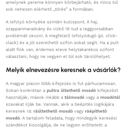
amelynek pereme könnyen körbejárható, és nincs túl
sok nehezen elérhető „törés” a formában.
A lefolyó környéke szintén kulcspont. A haj,
szappanmaradvány és vízkő itt tud a leggyorsabban
problémát okozni. A megfelelő lefolyódugó (pl. click-
clack) és a jól szerelhető szifon sokat segít. Ha a pult
alatt fiók van, érdemes eleve helytakarékos szifont
választani, hogy ne vegyen el túl sok tárolóhelyet.
Melyik elnevezésre keresnek a vásárlók?
A magyar piacon több kifejezés is fut párhuzamosan.
Sokan konkrétan a
pultra ültethető mosdó
kifejezést
használják, mások inkább a
tálmosdó
vagy a
mosdótál
szavakat írják be. Vannak, akik a beépítés logikájára
keresnek rá:
ráültethető mosdó
vagy
ráépíthető
mosdó
. A tartalom feladata, hogy mindegyik keresési
szándékot kiszolgálja, de ne legyen erőltetett: a