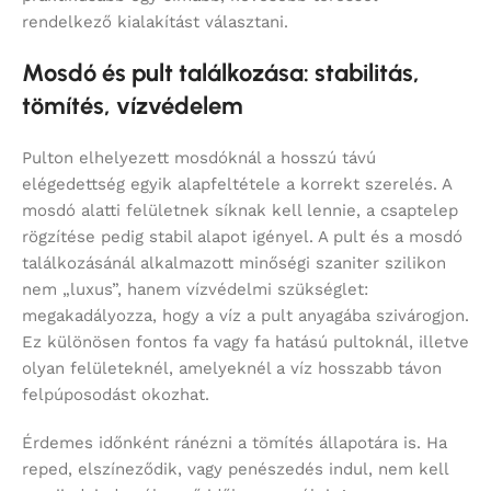
rendelkező kialakítást választani.
Mosdó és pult találkozása: stabilitás,
tömítés, vízvédelem
Pulton elhelyezett mosdóknál a hosszú távú
elégedettség egyik alapfeltétele a korrekt szerelés. A
mosdó alatti felületnek síknak kell lennie, a csaptelep
rögzítése pedig stabil alapot igényel. A pult és a mosdó
találkozásánál alkalmazott minőségi szaniter szilikon
nem „luxus”, hanem vízvédelmi szükséglet:
megakadályozza, hogy a víz a pult anyagába szivárogjon.
Ez különösen fontos fa vagy fa hatású pultoknál, illetve
olyan felületeknél, amelyeknél a víz hosszabb távon
felpúposodást okozhat.
Érdemes időnként ránézni a tömítés állapotára is. Ha
reped, elszíneződik, vagy penészedés indul, nem kell