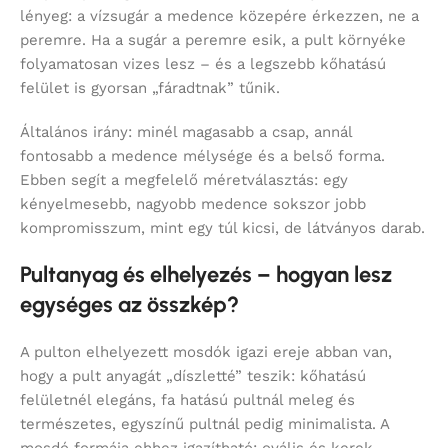
lényeg: a vízsugár a medence közepére érkezzen, ne a
peremre. Ha a sugár a peremre esik, a pult környéke
folyamatosan vizes lesz – és a legszebb kőhatású
felület is gyorsan „fáradtnak” tűnik.
Általános irány: minél magasabb a csap, annál
fontosabb a medence mélysége és a belső forma.
Ebben segít a megfelelő méretválasztás: egy
kényelmesebb, nagyobb medence sokszor jobb
kompromisszum, mint egy túl kicsi, de látványos darab.
Pultanyag és elhelyezés – hogyan lesz
egységes az összkép?
A pulton elhelyezett mosdók igazi ereje abban van,
hogy a pult anyagát „díszletté” teszik: kőhatású
felületnél elegáns, fa hatású pultnál meleg és
természetes, egyszínű pultnál pedig minimalista. A