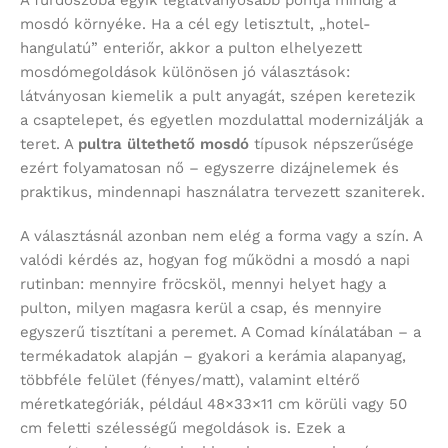
A fürdőszoba egyik leglátványosabb pontja mindig a
mosdó környéke. Ha a cél egy letisztult, „hotel-
hangulatú” enteriőr, akkor a pulton elhelyezett
mosdómegoldások különösen jó választások:
látványosan kiemelik a pult anyagát, szépen keretezik
a csaptelepet, és egyetlen mozdulattal modernizálják a
teret. A
pultra ültethető mosdó
típusok népszerűsége
ezért folyamatosan nő – egyszerre dizájnelemek és
praktikus, mindennapi használatra tervezett szaniterek.
A választásnál azonban nem elég a forma vagy a szín. A
valódi kérdés az, hogyan fog működni a mosdó a napi
rutinban: mennyire fröcsköl, mennyi helyet hagy a
pulton, milyen magasra kerül a csap, és mennyire
egyszerű tisztítani a peremet. A Comad kínálatában – a
termékadatok alapján – gyakori a kerámia alapanyag,
többféle felület (fényes/matt), valamint eltérő
méretkategóriák, például 48×33×11 cm körüli vagy 50
cm feletti szélességű megoldások is. Ezek a