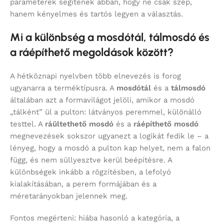
paraméterek segítenek abban, hogy ne csak szép,
hanem kényelmes és tartós legyen a választás.
Mi a különbség a mosdótál, tálmosdó és
a ráépíthető megoldások között?
A hétköznapi nyelvben több elnevezés is forog
ugyanarra a terméktípusra. A
mosdótál
és a
tálmosdó
általában azt a formavilágot jelöli, amikor a mosdó
„tálként” ül a pulton: látványos peremmel, különálló
testtel. A
ráültethető mosdó
és a
ráépíthető mosdó
megnevezések sokszor ugyanezt a logikát fedik le – a
lényeg, hogy a mosdó a pulton kap helyet, nem a falon
függ, és nem süllyesztve kerül beépítésre. A
különbségek inkább a rögzítésben, a lefolyó
kialakításában, a perem formájában és a
méretarányokban jelennek meg.
Fontos megérteni: hiába hasonló a kategória, a