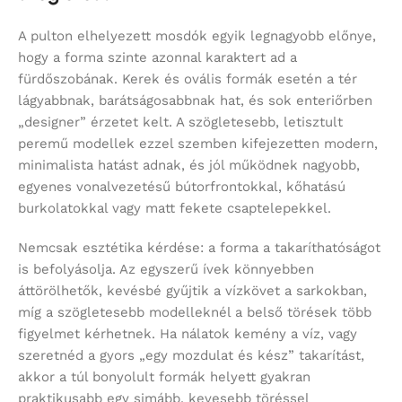
A pulton elhelyezett mosdók egyik legnagyobb előnye,
hogy a forma szinte azonnal karaktert ad a
fürdőszobának. Kerek és ovális formák esetén a tér
lágyabbnak, barátságosabbnak hat, és sok enteriőrben
„designer” érzetet kelt. A szögletesebb, letisztult
peremű modellek ezzel szemben kifejezetten modern,
minimalista hatást adnak, és jól működnek nagyobb,
egyenes vonalvezetésű bútorfrontokkal, kőhatású
burkolatokkal vagy matt fekete csaptelepekkel.
Nemcsak esztétika kérdése: a forma a takaríthatóságot
is befolyásolja. Az egyszerű ívek könnyebben
áttörölhetők, kevésbé gyűjtik a vízkövet a sarkokban,
míg a szögletesebb modelleknél a belső törések több
figyelmet kérhetnek. Ha nálatok kemény a víz, vagy
szeretnéd a gyors „egy mozdulat és kész” takarítást,
akkor a túl bonyolult formák helyett gyakran
praktikusabb egy simább, kevesebb töréssel