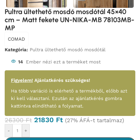
Pultra ültethető mosdó mosdótál 45×40
cm – Matt fekete UN-NIKA-MB 78103MB-
MP
COMAD
Kategória:
Pultra ültethető mosdó mosdótál
14
Ember nézi ezt a terméket most
Figyelem!
Ajánlatkérés szükséges!
Ha több variáció is elérhető a termékből, előbb azt
ki kell választani. Ezután az ajánlatkérés gombra
kattintva elindítható a folyamat.
21830
Ft
26300
Ft
(27% ÁFÁ-t tartalmaz)
-
+