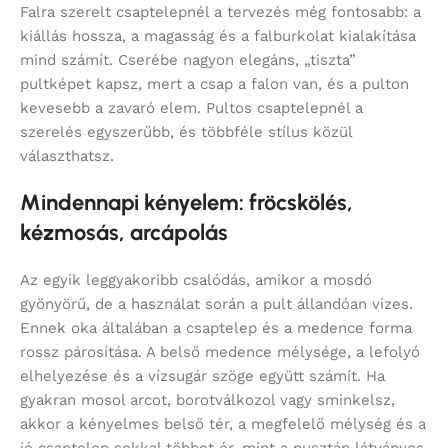
Falra szerelt csaptelepnél a tervezés még fontosabb: a
kiállás hossza, a magasság és a falburkolat kialakítása
mind számít. Cserébe nagyon elegáns, „tiszta”
pultképet kapsz, mert a csap a falon van, és a pulton
kevesebb a zavaró elem. Pultos csaptelepnél a
szerelés egyszerűbb, és többféle stílus közül
választhatsz.
Mindennapi kényelem: fröcskölés,
kézmosás, arcápolás
Az egyik leggyakoribb csalódás, amikor a mosdó
gyönyörű, de a használat során a pult állandóan vizes.
Ennek oka általában a csaptelep és a medence forma
rossz párosítása. A belső medence mélysége, a lefolyó
elhelyezése és a vízsugár szöge együtt számít. Ha
gyakran mosol arcot, borotválkozol vagy sminkelsz,
akkor a kényelmes belső tér, a megfelelő mélység és a