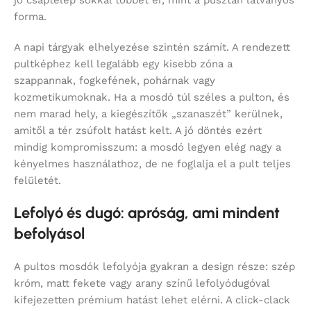
jó csaptelep sokkal többet ér, mint a pusztán látványos
forma.
A napi tárgyak elhelyezése szintén számít. A rendezett
pultképhez kell legalább egy kisebb zóna a
szappannak, fogkefének, pohárnak vagy
kozmetikumoknak. Ha a mosdó túl széles a pulton, és
nem marad hely, a kiegészítők „szanaszét” kerülnek,
amitől a tér zsúfolt hatást kelt. A jó döntés ezért
mindig kompromisszum: a mosdó legyen elég nagy a
kényelmes használathoz, de ne foglalja el a pult teljes
felületét.
Lefolyó és dugó: apróság, ami mindent
befolyásol
A pultos mosdók lefolyója gyakran a design része: szép
króm, matt fekete vagy arany színű lefolyódugóval
kifejezetten prémium hatást lehet elérni. A click-clack