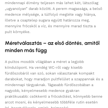
mindennapi élmény teljesen más lehet két, látszólag
„ugyanolyan” darab között. A perem magassága, a belső
medence mélysége, a túlfolyó megléte vagy hiánya,
illetve a csaptelep sugara együtt határozza meg,
mennyire fröcsköl a víz, és mennyire marad tiszta a
pult környéke.
Méretválasztás – az első döntés, amitől
minden más függ
A pultos mosdók világában a méret a legjobb
kiindulópont. Ha vendég WC-ről vagy kisebb
fürdőszobáról van szó, sokan választanak kompakt
darabokat, hogy maradjon pultfelület a szappannak és a
mindennapi tárgyaknak. Tágasabb fürdőszobában a
nagyobb, kényelmesebb medence gyakran
praktikusabb: csökkenti a fröcskölést, könnyebb benne
arcot mosni, és kényelmesebb többféle rutin esetén