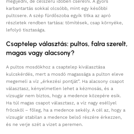
megijedni, de célszerű időben cserélni. A gyors
karbantartás sokkal olcsóbb, mint egy későbbi
pultcsere. A szép fürdőszoba egyik titka az apró
részletek rendben tartása: tömítések, csap környéke,
lefolyó tisztasága.
Csaptelep választás: pultos, falra szerelt,
magas vagy alacsony?
A pultos mosdókhoz a csaptelep kiválasztása
kulcskérdés, mert a mosdó magassága a pulton eleve
megemeli a víz „érkezési pontját”. Ha alacsony csapot
választasz, kényelmetlen lehet a kézmosás, és a
vízsugár nem biztos, hogy a medence közepére esik.
Ha túl magas csapot választasz, a víz nagy eséllyel
fröcsköl – főleg, ha a medence sekély. A cél az, hogy a
vízsugár stabilan a medence belső részére érkezzen,
és ne verje szét a vizet a peremen.