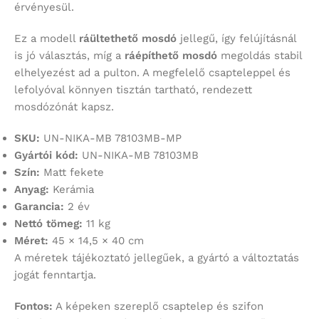
érvényesül.
Ez a modell
ráültethető mosdó
jellegű, így felújításnál
is jó választás, míg a
ráépíthető mosdó
megoldás stabil
elhelyezést ad a pulton. A megfelelő csapteleppel és
lefolyóval könnyen tisztán tartható, rendezett
mosdózónát kapsz.
SKU:
UN-NIKA-MB 78103MB-MP
Gyártói kód:
UN-NIKA-MB 78103MB
Szín:
Matt fekete
Anyag:
Kerámia
Garancia:
2 év
Nettó tömeg:
11 kg
Méret:
45 × 14,5 × 40 cm
A méretek tájékoztató jellegűek, a gyártó a változtatás
jogát fenntartja.
Fontos:
A képeken szereplő csaptelep és szifon