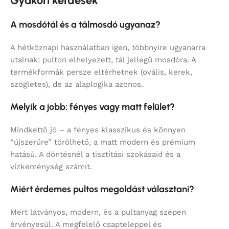
Gyakori kérdések
A mosdótál és a tálmosdó ugyanaz?
A hétköznapi használatban igen, többnyire ugyanarra
utalnak: pulton elhelyezett, tál jellegű mosdóra. A
termékformák persze eltérhetnek (ovális, kerek,
szögletes), de az alaplogika azonos.
Melyik a jobb: fényes vagy matt felület?
Mindkettő jó – a fényes klasszikus és könnyen
“újszerűre” törölhető, a matt modern és prémium
hatású. A döntésnél a tisztítási szokásaid és a
vízkeménység számít.
Miért érdemes pultos megoldást választani?
Mert látványos, modern, és a pultanyag szépen
érvényesül. A megfelelő csapteleppel és