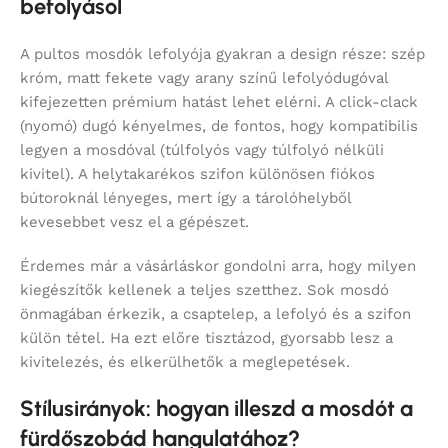
befolyásol
A pultos mosdók lefolyója gyakran a design része: szép
króm, matt fekete vagy arany színű lefolyódugóval
kifejezetten prémium hatást lehet elérni. A click-clack
(nyomó) dugó kényelmes, de fontos, hogy kompatibilis
legyen a mosdóval (túlfolyós vagy túlfolyó nélküli
kivitel). A helytakarékos szifon különösen fiókos
bútoroknál lényeges, mert így a tárolóhelyből
kevesebbet vesz el a gépészet.
Érdemes már a vásárláskor gondolni arra, hogy milyen
kiegészítők kellenek a teljes szetthez. Sok mosdó
önmagában érkezik, a csaptelep, a lefolyó és a szifon
külön tétel. Ha ezt előre tisztázod, gyorsabb lesz a
kivitelezés, és elkerülhetők a meglepetések.
Stílusirányok: hogyan illeszd a mosdót a
fürdőszobád hangulatához?