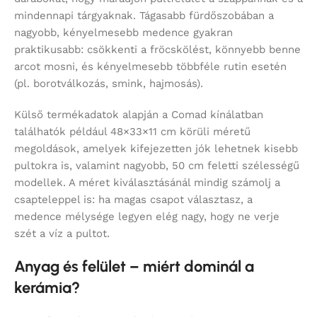
mindennapi tárgyaknak. Tágasabb fürdőszobában a
nagyobb, kényelmesebb medence gyakran
praktikusabb: csökkenti a fröcskölést, könnyebb benne
arcot mosni, és kényelmesebb többféle rutin esetén
(pl. borotválkozás, smink, hajmosás).
Külső termékadatok alapján a Comad kínálatban
találhatók például 48×33×11 cm körüli méretű
megoldások, amelyek kifejezetten jók lehetnek kisebb
pultokra is, valamint nagyobb, 50 cm feletti szélességű
modellek. A méret kiválasztásánál mindig számolj a
csapteleppel is: ha magas csapot választasz, a
medence mélysége legyen elég nagy, hogy ne verje
szét a víz a pultot.
Anyag és felület – miért dominál a
kerámia?