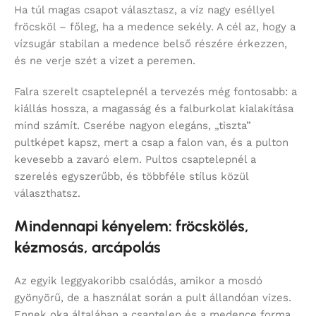
Ha túl magas csapot választasz, a víz nagy eséllyel
fröcsköl – főleg, ha a medence sekély. A cél az, hogy a
vízsugár stabilan a medence belső részére érkezzen,
és ne verje szét a vizet a peremen.
Falra szerelt csaptelepnél a tervezés még fontosabb: a
kiállás hossza, a magasság és a falburkolat kialakítása
mind számít. Cserébe nagyon elegáns, „tiszta”
pultképet kapsz, mert a csap a falon van, és a pulton
kevesebb a zavaró elem. Pultos csaptelepnél a
szerelés egyszerűbb, és többféle stílus közül
választhatsz.
Mindennapi kényelem: fröcskölés,
kézmosás, arcápolás
Az egyik leggyakoribb csalódás, amikor a mosdó
gyönyörű, de a használat során a pult állandóan vizes.
Ennek oka általában a csaptelep és a medence forma