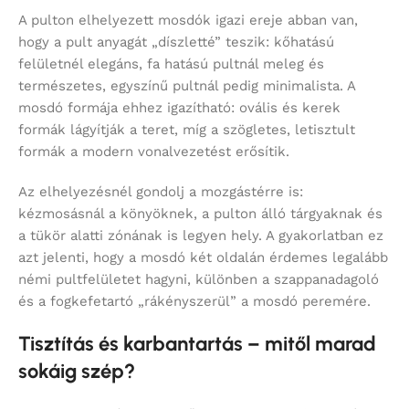
A pulton elhelyezett mosdók igazi ereje abban van,
hogy a pult anyagát „díszletté” teszik: kőhatású
felületnél elegáns, fa hatású pultnál meleg és
természetes, egyszínű pultnál pedig minimalista. A
mosdó formája ehhez igazítható: ovális és kerek
formák lágyítják a teret, míg a szögletes, letisztult
formák a modern vonalvezetést erősítik.
Az elhelyezésnél gondolj a mozgástérre is:
kézmosásnál a könyöknek, a pulton álló tárgyaknak és
a tükör alatti zónának is legyen hely. A gyakorlatban ez
azt jelenti, hogy a mosdó két oldalán érdemes legalább
némi pultfelületet hagyni, különben a szappanadagoló
és a fogkefetartó „rákényszerül” a mosdó peremére.
Tisztítás és karbantartás – mitől marad
sokáig szép?