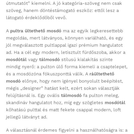
útmutatót” kiemelni. A jó kategória-szöveg nem csak
szöveg, hanem döntéstámogató eszköz: ettől lesz a
látogató érdeklődőből vevő.
A
pultra ültethető mosdó
ma az egyik legkeresettebb
megoldás, mert látványos, könnyen variálható, és egy
jól megválasztott pultlappal igazi prémium hangulatot
ad. Ha a cél egy modern, letisztult fürdőszoba, akkor a
mosdótál
vagy
tálmosdó
stílusú kialakítás szinte
mindig nyerő: a pulton ülő forma kiemeli a csaptelepet,
és a mosdózóna fókuszponttá válik. A
ráültethető
mosdó
előnye, hogy nem igényel bonyolult beépítést,
mégis „designer” hatást kelt, ezért sokan választják
felújításnál is. Egy ovális
tálmosdó
fa pulton meleg,
skandináv hangulatot hoz, míg egy szögletes
mosdótál
kőhatású pulttal és matt fekete csappal modern, loft
jellegű látványt ad.
A választásnál érdemes figyelni a használhatóságra is: a