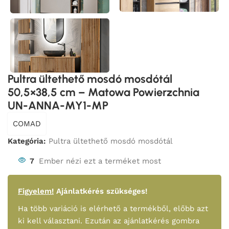
Pultra ültethető mosdó mosdótál
50,5×38,5 cm – Matowa Powierzchnia
UN-ANNA-MY1-MP
COMAD
Kategória:
Pultra ültethető mosdó mosdótál
7
Ember nézi ezt a terméket most
Figyelem!
Ajánlatkérés szükséges!
Ha több variáció is elérhető a termékből, előbb azt
ki kell választani. Ezután az ajánlatkérés gombra