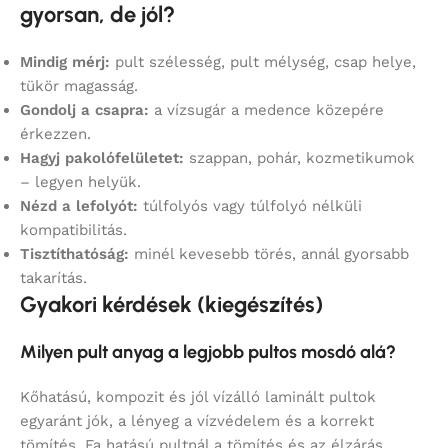
gyorsan, de jól?
Mindig mérj:
pult szélesség, pult mélység, csap helye,
tükör magasság.
Gondolj a csapra:
a vízsugár a medence közepére
érkezzen.
Hagyj pakolófelületet:
szappan, pohár, kozmetikumok
– legyen helyük.
Nézd a lefolyót:
túlfolyós vagy túlfolyó nélküli
kompatibilitás.
Tisztíthatóság:
minél kevesebb törés, annál gyorsabb
takarítás.
Gyakori kérdések (kiegészítés)
Milyen pult anyag a legjobb pultos mosdó alá?
Kőhatású, kompozit és jól vízálló laminált pultok
egyaránt jók, a lényeg a vízvédelem és a korrekt
tömítés. Fa hatású pultnál a tömítés és az élzárás