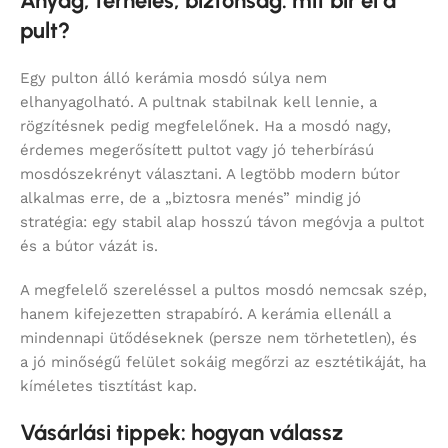
Anyag, terhelés, biztonság: mit bír el a
pult?
Egy pulton álló kerámia mosdó súlya nem
elhanyagolható. A pultnak stabilnak kell lennie, a
rögzítésnek pedig megfelelőnek. Ha a mosdó nagy,
érdemes megerősített pultot vagy jó teherbírású
mosdószekrényt választani. A legtöbb modern bútor
alkalmas erre, de a „biztosra menés” mindig jó
stratégia: egy stabil alap hosszú távon megóvja a pultot
és a bútor vázát is.
A megfelelő szereléssel a pultos mosdó nemcsak szép,
hanem kifejezetten strapabíró. A kerámia ellenáll a
mindennapi ütődéseknek (persze nem törhetetlen), és
a jó minőségű felület sokáig megőrzi az esztétikáját, ha
kíméletes tisztítást kap.
Vásárlási tippek: hogyan válassz