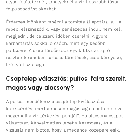
olyan felületeknél, amelyeknél a víz hosszabb távon
felpúposodást okozhat.
Érdemes időnként ránézni a tömítés állapotára is. Ha
reped, elszíneződik, vagy penészedés indul, nem kell
megijedni, de célszerű időben cserélni. A gyors
karbantartás sokkal olcsóbb, mint egy későbbi
pultcsere. A szép fürdőszoba egyik titka az apró
részletek rendben tartása: tömítések, csap környéke,
lefolyó tisztasága.
Csaptelep választás: pultos, falra szerelt,
magas vagy alacsony?
A pultos mosdókhoz a csaptelep kiválasztása
kulcskérdés, mert a mosdó magassága a pulton eleve
megemeli a víz „érkezési pontját”. Ha alacsony csapot
választasz, kényelmetlen lehet a kézmosás, és a
vízsugár nem biztos, hogy a medence közepére esik.