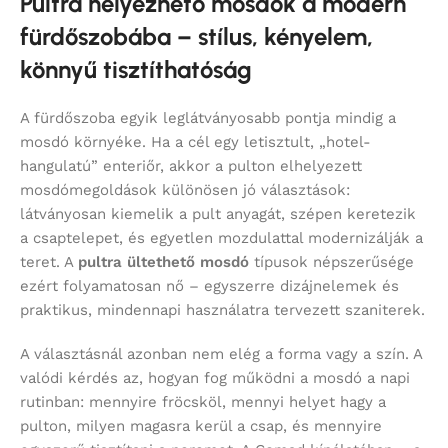
Pultra helyezhető mosdók a modern
fürdőszobába – stílus, kényelem,
könnyű tisztíthatóság
A fürdőszoba egyik leglátványosabb pontja mindig a
mosdó környéke. Ha a cél egy letisztult, „hotel-
hangulatú” enteriőr, akkor a pulton elhelyezett
mosdómegoldások különösen jó választások:
látványosan kiemelik a pult anyagát, szépen keretezik
a csaptelepet, és egyetlen mozdulattal modernizálják a
teret. A
pultra ültethető mosdó
típusok népszerűsége
ezért folyamatosan nő – egyszerre dizájnelemek és
praktikus, mindennapi használatra tervezett szaniterek.
A választásnál azonban nem elég a forma vagy a szín. A
valódi kérdés az, hogyan fog működni a mosdó a napi
rutinban: mennyire fröcsköl, mennyi helyet hagy a
pulton, milyen magasra kerül a csap, és mennyire