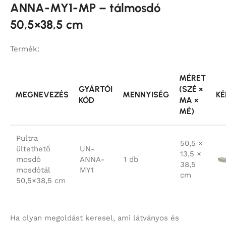
ANNA-MY1-MP – tálmosdó
50,5×38,5 cm
Termék:
MÉRET
GYÁRTÓI
(SZÉ ×
MEGNEVEZÉS
MENNYISÉG
KÉ
KÓD
MA ×
MÉ)
Pultra
50,5 ×
ültethető
UN-
13,5 ×
mosdó
ANNA-
1 db
38,5
mosdótál
MY1
cm
50,5×38,5 cm
Ha olyan megoldást keresel, ami látványos és