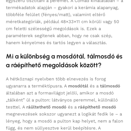
egyszerű tisztítani a peremet. A Comad kínálatában – a
termékadatok alapján – gyakori a kerámia alapanyag,
többféle felület (fényes/matt), valamint eltérő
méretkategóriák, például 48×33×11 cm körüli vagy 50
cm feletti szélességű megoldások is. Ezek a
paraméterek segítenek abban, hogy ne csak szép,
hanem kényelmes és tartós legyen a választás.
Mi a különbség a mosdótál, tálmosdó és
a ráépíthető megoldások között?
A hétköznapi nyelvben több elnevezés is forog
ugyanarra a terméktípusra. A
mosdótál
és a
tálmosdó
általában azt a formavilágot jelöli, amikor a mosdó
„tálként” ül a pulton: látványos peremmel, különálló
testtel. A
ráültethető mosdó
és a
ráépíthető mosdó
megnevezések sokszor ugyanezt a logikát fedik le – a
lényeg, hogy a mosdó a pulton kap helyet, nem a falon
függ, és nem süllyesztve kerül beépítésre. A