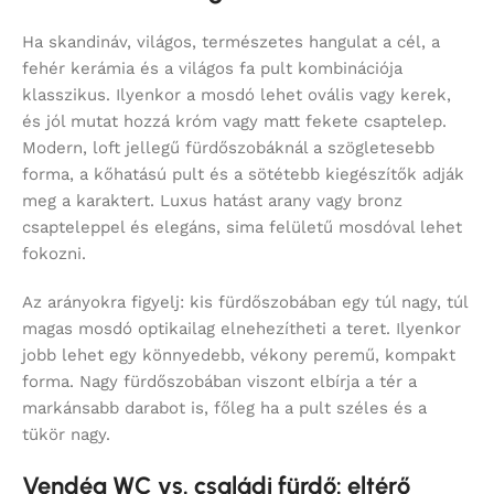
Ha skandináv, világos, természetes hangulat a cél, a
fehér kerámia és a világos fa pult kombinációja
klasszikus. Ilyenkor a mosdó lehet ovális vagy kerek,
és jól mutat hozzá króm vagy matt fekete csaptelep.
Modern, loft jellegű fürdőszobáknál a szögletesebb
forma, a kőhatású pult és a sötétebb kiegészítők adják
meg a karaktert. Luxus hatást arany vagy bronz
csapteleppel és elegáns, sima felületű mosdóval lehet
fokozni.
Az arányokra figyelj: kis fürdőszobában egy túl nagy, túl
magas mosdó optikailag elnehezítheti a teret. Ilyenkor
jobb lehet egy könnyedebb, vékony peremű, kompakt
forma. Nagy fürdőszobában viszont elbírja a tér a
markánsabb darabot is, főleg ha a pult széles és a
tükör nagy.
Vendég WC vs. családi fürdő: eltérő