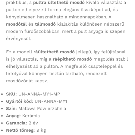
praktikus, a
pultra ültethető mosdó
kiváló választás: a
pulton elhelyezett forma elegáns összképet ad, és
kényelmesen használható a mindennapokban. A
mosdótál
és
tálmosdó
kialakítás különösen népszerű
modern fürdőszobákban, mert a pult anyaga is szépen
érvényesül.
Ez a modell
ráültethető mosdó
jellegű, így felújításnál
is jó választás, míg a
ráépíthető mosdó
megoldás stabil
elhelyezést ad a pulton. A megfelelő csapteleppel és
lefolyóval könnyen tisztán tartható, rendezett
mosdózónát kapsz.
SKU:
UN-ANNA-MY1-MP
Gyártói kód:
UN-ANNA-MY1
Szín:
Matowa Powierzchnia
Anyag:
Kerámia
Garancia:
2 év
Nettó tömeg:
9 kg