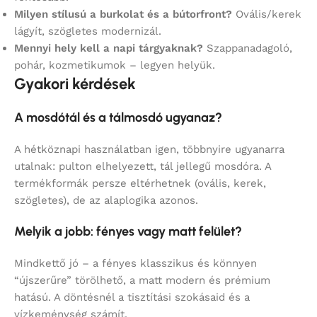
Milyen stílusú a burkolat és a bútorfront?
Ovális/kerek
lágyít, szögletes modernizál.
Mennyi hely kell a napi tárgyaknak?
Szappanadagoló,
pohár, kozmetikumok – legyen helyük.
Gyakori kérdések
A mosdótál és a tálmosdó ugyanaz?
A hétköznapi használatban igen, többnyire ugyanarra
utalnak: pulton elhelyezett, tál jellegű mosdóra. A
termékformák persze eltérhetnek (ovális, kerek,
szögletes), de az alaplogika azonos.
Melyik a jobb: fényes vagy matt felület?
Mindkettő jó – a fényes klasszikus és könnyen
“újszerűre” törölhető, a matt modern és prémium
hatású. A döntésnél a tisztítási szokásaid és a
vízkeménység számít.