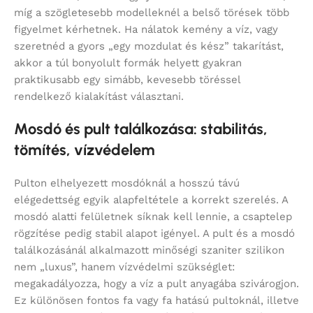
míg a szögletesebb modelleknél a belső törések több
figyelmet kérhetnek. Ha nálatok kemény a víz, vagy
szeretnéd a gyors „egy mozdulat és kész” takarítást,
akkor a túl bonyolult formák helyett gyakran
praktikusabb egy simább, kevesebb töréssel
rendelkező kialakítást választani.
Mosdó és pult találkozása: stabilitás,
tömítés, vízvédelem
Pulton elhelyezett mosdóknál a hosszú távú
elégedettség egyik alapfeltétele a korrekt szerelés. A
mosdó alatti felületnek síknak kell lennie, a csaptelep
rögzítése pedig stabil alapot igényel. A pult és a mosdó
találkozásánál alkalmazott minőségi szaniter szilikon
nem „luxus”, hanem vízvédelmi szükséglet:
megakadályozza, hogy a víz a pult anyagába szivárogjon.
Ez különösen fontos fa vagy fa hatású pultoknál, illetve