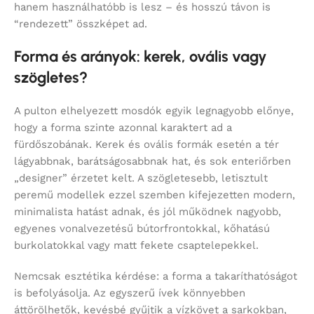
hanem használhatóbb is lesz – és hosszú távon is
“rendezett” összképet ad.
Forma és arányok: kerek, ovális vagy
szögletes?
A pulton elhelyezett mosdók egyik legnagyobb előnye,
hogy a forma szinte azonnal karaktert ad a
fürdőszobának. Kerek és ovális formák esetén a tér
lágyabbnak, barátságosabbnak hat, és sok enteriőrben
„designer” érzetet kelt. A szögletesebb, letisztult
peremű modellek ezzel szemben kifejezetten modern,
minimalista hatást adnak, és jól működnek nagyobb,
egyenes vonalvezetésű bútorfrontokkal, kőhatású
burkolatokkal vagy matt fekete csaptelepekkel.
Nemcsak esztétika kérdése: a forma a takaríthatóságot
is befolyásolja. Az egyszerű ívek könnyebben
áttörölhetők, kevésbé gyűjtik a vízkövet a sarkokban,