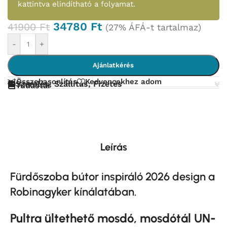
kattintva elindítható a folyamat.
34780
Ft
41900
Ft
(27% ÁFÁ-t tartalmaz)
-
+
Ajánlatkérés
Összehasonlítás
Kedvencekhez adom
Szerelés, Szállítás, Fizetés
Tudástár
Leírás
Fürdőszoba bútor inspiráló 2026 design a
Robinagyker kínálatában.
Pultra ültethető mosdó, mosdótál UN-