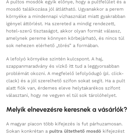
A pultos mosdók egyik előnye, hogy a pultfelület és a
mosdó találkozása jól átlátható. Ugyanakkor a perem
környéke a mindennapi vízhasználat miatt gyakrabban
igényel áttörlést. Ha szereted a mindig rendezett,
hotel-szerű tisztaságot, akkor olyan formát válassz,
amelynek pereme könnyen körbejárható, és nincs túl
sok nehezen elérhető „törés” a formában.
A lefolyó környéke szintén kulcspont. A haj,
szappanmaradvány és vízkő itt tud a leggyorsabban
problémát okozni. A megfelelő lefolyódugó (pl. click-
clack) és a jól szerelhető szifon sokat segít. Ha a pult
alatt fiók van, érdemes eleve helytakarékos szifont
választani, hogy ne vegyen el túl sok tárolóhelyet.
Melyik elnevezésre keresnek a vásárlók?
A magyar piacon több kifejezés is fut párhuzamosan.
Sokan konkrétan a
pultra ültethető mosdó
kifejezést