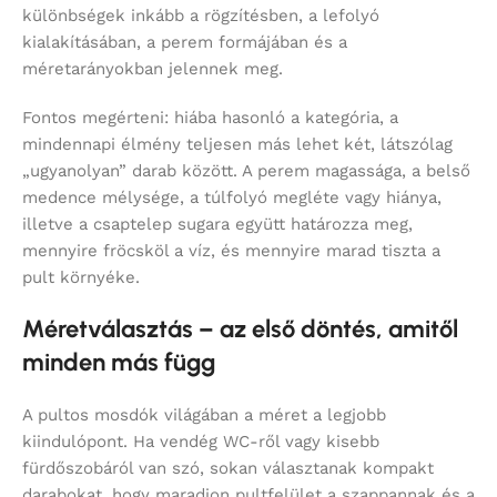
különbségek inkább a rögzítésben, a lefolyó
kialakításában, a perem formájában és a
méretarányokban jelennek meg.
Fontos megérteni: hiába hasonló a kategória, a
mindennapi élmény teljesen más lehet két, látszólag
„ugyanolyan” darab között. A perem magassága, a belső
medence mélysége, a túlfolyó megléte vagy hiánya,
illetve a csaptelep sugara együtt határozza meg,
mennyire fröcsköl a víz, és mennyire marad tiszta a
pult környéke.
Méretválasztás – az első döntés, amitől
minden más függ
A pultos mosdók világában a méret a legjobb
kiindulópont. Ha vendég WC-ről vagy kisebb
fürdőszobáról van szó, sokan választanak kompakt
darabokat, hogy maradjon pultfelület a szappannak és a