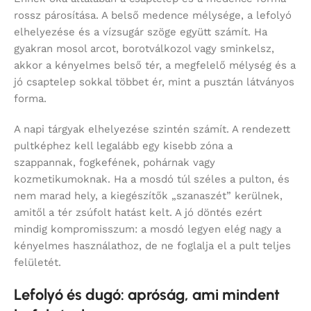
rossz párosítása. A belső medence mélysége, a lefolyó
elhelyezése és a vízsugár szöge együtt számít. Ha
gyakran mosol arcot, borotválkozol vagy sminkelsz,
akkor a kényelmes belső tér, a megfelelő mélység és a
jó csaptelep sokkal többet ér, mint a pusztán látványos
forma.
A napi tárgyak elhelyezése szintén számít. A rendezett
pultképhez kell legalább egy kisebb zóna a
szappannak, fogkefének, pohárnak vagy
kozmetikumoknak. Ha a mosdó túl széles a pulton, és
nem marad hely, a kiegészítők „szanaszét” kerülnek,
amitől a tér zsúfolt hatást kelt. A jó döntés ezért
mindig kompromisszum: a mosdó legyen elég nagy a
kényelmes használathoz, de ne foglalja el a pult teljes
felületét.
Lefolyó és dugó: apróság, ami mindent