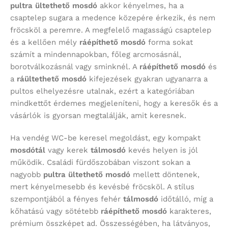
pultra ültethető mosdó
akkor kényelmes, ha a
csaptelep sugara a medence közepére érkezik, és nem
fröcsköl a peremre. A megfelelő magasságú csaptelep
és a kellően mély
ráépíthető mosdó
forma sokat
számít a mindennapokban, főleg arcmosásnál,
borotválkozásnál vagy sminknél. A
ráépíthető mosdó
és
a
ráültethető mosdó
kifejezések gyakran ugyanarra a
pultos elhelyezésre utalnak, ezért a kategóriában
mindkettőt érdemes megjeleníteni, hogy a keresők és a
vásárlók is gyorsan megtalálják, amit keresnek.
Ha vendég WC-be keresel megoldást, egy kompakt
mosdótál
vagy kerek
tálmosdó
kevés helyen is jól
működik. Családi fürdőszobában viszont sokan a
nagyobb
pultra ültethető mosdó
mellett döntenek,
mert kényelmesebb és kevésbé fröcsköl. A stílus
szempontjából a fényes fehér
tálmosdó
időtálló, míg a
kőhatású vagy sötétebb
ráépíthető mosdó
karakteres,
prémium összképet ad. Összességében, ha látványos,