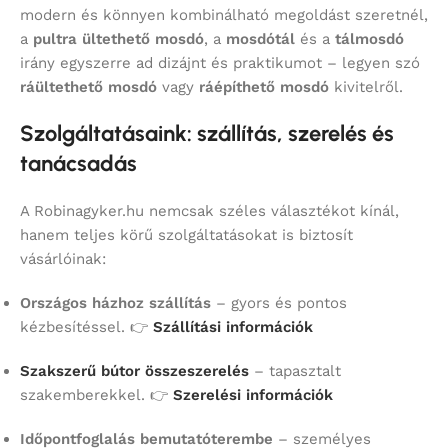
modern és könnyen kombinálható megoldást szeretnél,
a
pultra ültethető mosdó
, a
mosdótál
és a
tálmosdó
irány egyszerre ad dizájnt és praktikumot – legyen szó
ráültethető mosdó
vagy
ráépíthető mosdó
kivitelről.
Szolgáltatásaink: szállítás, szerelés és
tanácsadás
A Robinagyker.hu nemcsak széles választékot kínál,
hanem teljes körű szolgáltatásokat is biztosít
vásárlóinak:
Országos házhoz szállítás
– gyors és pontos
kézbesítéssel. 👉
Szállítási információk
Szakszerű bútor összeszerelés
– tapasztalt
szakemberekkel. 👉
Szerelési információk
Időpontfoglalás bemutatóterembe
– személyes