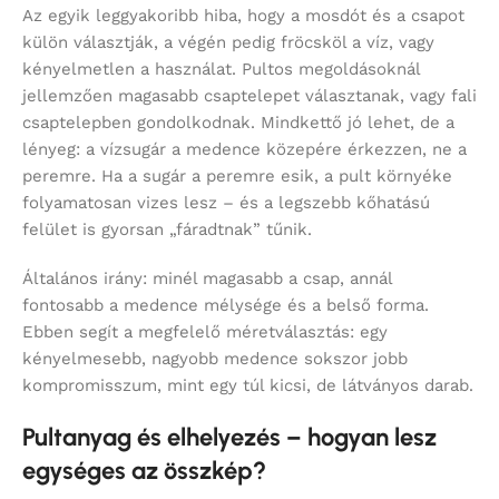
Az egyik leggyakoribb hiba, hogy a mosdót és a csapot
külön választják, a végén pedig fröcsköl a víz, vagy
kényelmetlen a használat. Pultos megoldásoknál
jellemzően magasabb csaptelepet választanak, vagy fali
csaptelepben gondolkodnak. Mindkettő jó lehet, de a
lényeg: a vízsugár a medence közepére érkezzen, ne a
peremre. Ha a sugár a peremre esik, a pult környéke
folyamatosan vizes lesz – és a legszebb kőhatású
felület is gyorsan „fáradtnak” tűnik.
Általános irány: minél magasabb a csap, annál
fontosabb a medence mélysége és a belső forma.
Ebben segít a megfelelő méretválasztás: egy
kényelmesebb, nagyobb medence sokszor jobb
kompromisszum, mint egy túl kicsi, de látványos darab.
Pultanyag és elhelyezés – hogyan lesz
egységes az összkép?