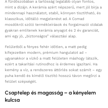
A fürdőszobában a tartósság legalább olyan fontos,
mint a dizájn. A kerámia azért népszerű, mert jól bírja a
mindennapi használatot, stabil, könnyen tisztítható, és
klasszikus, időtálló megjelenést ad. A Comad
mosdókról szóló termékleírások és forgalmazói oldalak
gyakran említenek kerámia anyagot és 2 év garanciát,
ami egy jó, „biztonságos” választási alap.
Felületből a fényes fehér időtlen, a matt pedig
kifejezetten modern, prémium hangulatot ad –
ugyanakkor a vízkő a matt felületen máshogy látszik,
ezért a takarítási rutinodhoz is érdemes igazítani. Ha
kemény a víz, a rendszeres áttörlés sokat számít – egy
puha kendő és kímélő tisztító hosszú távon megőrzi a
felület szépségét.
Csaptelep és magasság – a kényelem
kulcsa