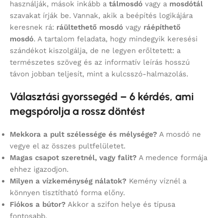
használják, mások inkább a
tálmosdó
vagy a
mosdótál
szavakat írják be. Vannak, akik a beépítés logikájára
keresnek rá:
ráültethető mosdó
vagy
ráépíthető
mosdó
. A tartalom feladata, hogy mindegyik keresési
szándékot kiszolgálja, de ne legyen erőltetett: a
természetes szöveg és az informatív leírás hosszú
távon jobban teljesít, mint a kulcsszó-halmazolás.
Választási gyorssegéd – 6 kérdés, ami
megspórolja a rossz döntést
Mekkora a pult szélessége és mélysége?
A mosdó ne
vegye el az összes pultfelületet.
Magas csapot szeretnél, vagy falit?
A medence formája
ehhez igazodjon.
Milyen a vízkeménység nálatok?
Kemény víznél a
könnyen tisztítható forma előny.
Fiókos a bútor?
Akkor a szifon helye és típusa
fontosabb.