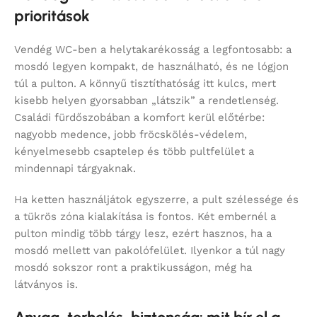
prioritások
Vendég WC-ben a helytakarékosság a legfontosabb: a
mosdó legyen kompakt, de használható, és ne lógjon
túl a pulton. A könnyű tisztíthatóság itt kulcs, mert
kisebb helyen gyorsabban „látszik” a rendetlenség.
Családi fürdőszobában a komfort kerül előtérbe:
nagyobb medence, jobb fröcskölés-védelem,
kényelmesebb csaptelep és több pultfelület a
mindennapi tárgyaknak.
Ha ketten használjátok egyszerre, a pult szélessége és
a tükrös zóna kialakítása is fontos. Két embernél a
pulton mindig több tárgy lesz, ezért hasznos, ha a
mosdó mellett van pakolófelület. Ilyenkor a túl nagy
mosdó sokszor ront a praktikusságon, még ha
látványos is.