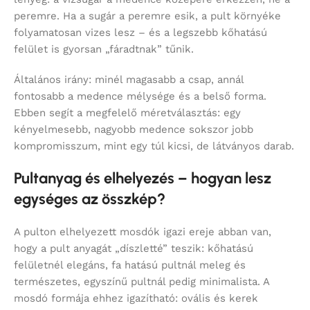
peremre. Ha a sugár a peremre esik, a pult környéke
folyamatosan vizes lesz – és a legszebb kőhatású
felület is gyorsan „fáradtnak” tűnik.
Általános irány: minél magasabb a csap, annál
fontosabb a medence mélysége és a belső forma.
Ebben segít a megfelelő méretválasztás: egy
kényelmesebb, nagyobb medence sokszor jobb
kompromisszum, mint egy túl kicsi, de látványos darab.
Pultanyag és elhelyezés – hogyan lesz
egységes az összkép?
A pulton elhelyezett mosdók igazi ereje abban van,
hogy a pult anyagát „díszletté” teszik: kőhatású
felületnél elegáns, fa hatású pultnál meleg és
természetes, egyszínű pultnál pedig minimalista. A
mosdó formája ehhez igazítható: ovális és kerek