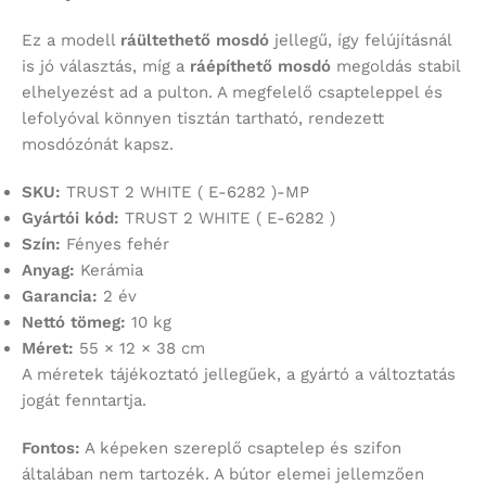
Ez a modell
ráültethető mosdó
jellegű, így felújításnál
is jó választás, míg a
ráépíthető mosdó
megoldás stabil
elhelyezést ad a pulton. A megfelelő csapteleppel és
lefolyóval könnyen tisztán tartható, rendezett
mosdózónát kapsz.
SKU:
TRUST 2 WHITE ( E-6282 )-MP
Gyártói kód:
TRUST 2 WHITE ( E-6282 )
Szín:
Fényes fehér
Anyag:
Kerámia
Garancia:
2 év
Nettó tömeg:
10 kg
Méret:
55 × 12 × 38 cm
A méretek tájékoztató jellegűek, a gyártó a változtatás
jogát fenntartja.
Fontos:
A képeken szereplő csaptelep és szifon
általában nem tartozék. A bútor elemei jellemzően