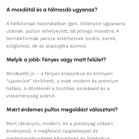
A mosdótál és a tálmosdó ugyanaz?
A hétköznapi használatban igen, többnyire ugyanarra
utalnak: pulton elhelyezett, tál jellegű mosdóra. A
termékformák persze eltérhetnek (ovális, kerek,
szögletes), de az alaplogika azonos.
Melyik a jobb: fényes vagy matt felület?
Mindkettő jó – a fényes klasszikus és könnyen
“újszerűre” törölhető, a matt modern és prémium
hatású. A döntésnél a tisztítási szokásaid és a
vízkeménység számít.
Miért érdemes pultos megoldást választani?
Mert látványos, modern, és a pultanyag szépen
érvényesül. A megfelelő csapteleppel és
medencemélységgel kényelmes és higiénikus