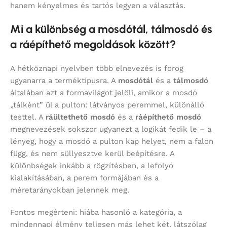
hanem kényelmes és tartós legyen a választás.
Mi a különbség a mosdótál, tálmosdó és
a ráépíthető megoldások között?
A hétköznapi nyelvben több elnevezés is forog
ugyanarra a terméktípusra. A
mosdótál
és a
tálmosdó
általában azt a formavilágot jelöli, amikor a mosdó
„tálként” ül a pulton: látványos peremmel, különálló
testtel. A
ráültethető mosdó
és a
ráépíthető mosdó
megnevezések sokszor ugyanezt a logikát fedik le – a
lényeg, hogy a mosdó a pulton kap helyet, nem a falon
függ, és nem süllyesztve kerül beépítésre. A
különbségek inkább a rögzítésben, a lefolyó
kialakításában, a perem formájában és a
méretarányokban jelennek meg.
Fontos megérteni: hiába hasonló a kategória, a
mindennapi élmény teljesen más lehet két, látszólag