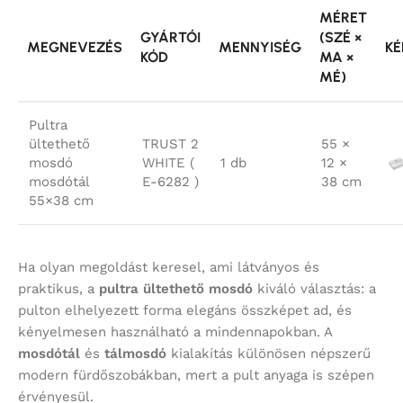
MÉRET
GYÁRTÓI
(SZÉ ×
MEGNEVEZÉS
MENNYISÉG
KÉ
KÓD
MA ×
MÉ)
Pultra
ültethető
TRUST 2
55 ×
mosdó
WHITE (
1 db
12 ×
mosdótál
E-6282 )
38 cm
55×38 cm
Ha olyan megoldást keresel, ami látványos és
praktikus, a
pultra ültethető mosdó
kiváló választás: a
pulton elhelyezett forma elegáns összképet ad, és
kényelmesen használható a mindennapokban. A
mosdótál
és
tálmosdó
kialakítás különösen népszerű
modern fürdőszobákban, mert a pult anyaga is szépen
érvényesül.