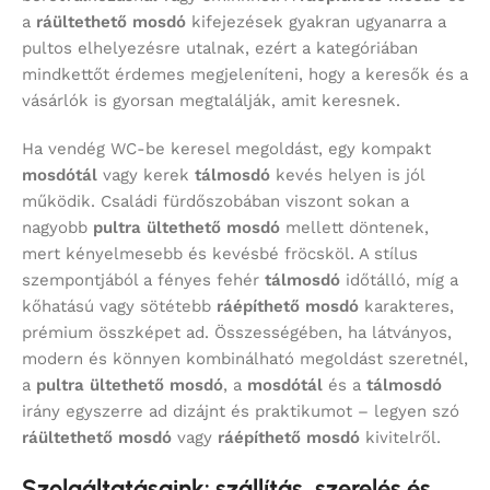
a
ráültethető mosdó
kifejezések gyakran ugyanarra a
pultos elhelyezésre utalnak, ezért a kategóriában
mindkettőt érdemes megjeleníteni, hogy a keresők és a
vásárlók is gyorsan megtalálják, amit keresnek.
Ha vendég WC-be keresel megoldást, egy kompakt
mosdótál
vagy kerek
tálmosdó
kevés helyen is jól
működik. Családi fürdőszobában viszont sokan a
nagyobb
pultra ültethető mosdó
mellett döntenek,
mert kényelmesebb és kevésbé fröcsköl. A stílus
szempontjából a fényes fehér
tálmosdó
időtálló, míg a
kőhatású vagy sötétebb
ráépíthető mosdó
karakteres,
prémium összképet ad. Összességében, ha látványos,
modern és könnyen kombinálható megoldást szeretnél,
a
pultra ültethető mosdó
, a
mosdótál
és a
tálmosdó
irány egyszerre ad dizájnt és praktikumot – legyen szó
ráültethető mosdó
vagy
ráépíthető mosdó
kivitelről.
Szolgáltatásaink: szállítás, szerelés és