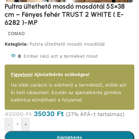
Pultra ültethető mosdó mosdótál 55×38
cm – Fényes fehér TRUST 2 WHITE ( E-
6282 )-MP
COMAD
Kategória:
Pultra ültethető mosdó mosdótál
8
Ember nézi ezt a terméket most
Figyelem!
Ajánlatkérés szükséges!
Ha több variáció is elérhető a termékből, előbb azt
ki kell választani. Ezután az ajánlatkérés gombra
kattintva elindítható a folyamat.
35030
Ft
42200
Ft
(27% ÁFÁ-t tartalmaz)
-
+
Ajánlatkérés