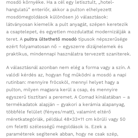
mosdó környéke. Ha a cél egy letisztult, „hotel-
hangulatú” enteriőr, akkor a pulton elhelyezett
mosdómegoldások különösen jó választások:
látványosan kiemelik a pult anyagát, szépen keretezik
a csaptelepet, és egyetlen mozdulattal modernizálják a
teret. A
pultra ültethető mosdó
típusok népszerűsége
ezért folyamatosan nő – egyszerre dizájnelemek és
praktikus, mindennapi használatra tervezett szaniterek.
A választásnál azonban nem elég a forma vagy a szín. A
valódi kérdés az, hogyan fog működni a mosdó a napi
rutinban: mennyire fröcsköl, mennyi helyet hagy a
pulton, milyen magasra kerül a csap, és mennyire
egyszerű tisztítani a peremet. A Comad kínálatában – a
termékadatok alapján – gyakori a kerámia alapanyag,
többféle felület (fényes/matt), valamint eltérő
méretkategóriák, például 48×33×11 cm körüli vagy 50
cm feletti szélességű megoldások is. Ezek a
paraméterek segítenek abban, hogy ne csak szép,