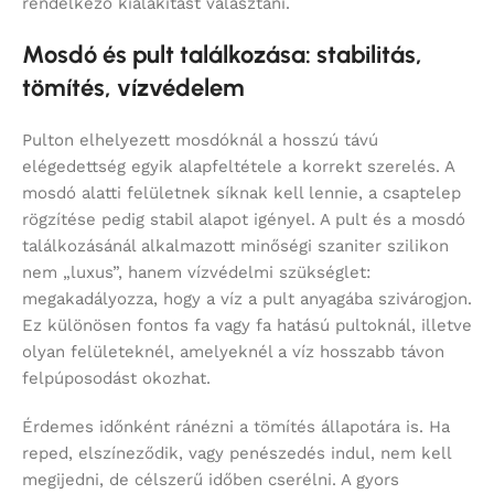
rendelkező kialakítást választani.
Mosdó és pult találkozása: stabilitás,
tömítés, vízvédelem
Pulton elhelyezett mosdóknál a hosszú távú
elégedettség egyik alapfeltétele a korrekt szerelés. A
mosdó alatti felületnek síknak kell lennie, a csaptelep
rögzítése pedig stabil alapot igényel. A pult és a mosdó
találkozásánál alkalmazott minőségi szaniter szilikon
nem „luxus”, hanem vízvédelmi szükséglet:
megakadályozza, hogy a víz a pult anyagába szivárogjon.
Ez különösen fontos fa vagy fa hatású pultoknál, illetve
olyan felületeknél, amelyeknél a víz hosszabb távon
felpúposodást okozhat.
Érdemes időnként ránézni a tömítés állapotára is. Ha
reped, elszíneződik, vagy penészedés indul, nem kell
megijedni, de célszerű időben cserélni. A gyors