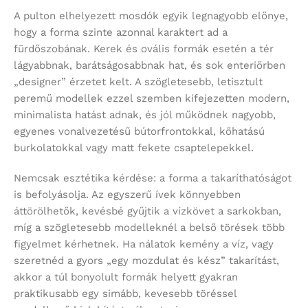
A pulton elhelyezett mosdók egyik legnagyobb előnye,
hogy a forma szinte azonnal karaktert ad a
fürdőszobának. Kerek és ovális formák esetén a tér
lágyabbnak, barátságosabbnak hat, és sok enteriőrben
„designer” érzetet kelt. A szögletesebb, letisztult
peremű modellek ezzel szemben kifejezetten modern,
minimalista hatást adnak, és jól működnek nagyobb,
egyenes vonalvezetésű bútorfrontokkal, kőhatású
burkolatokkal vagy matt fekete csaptelepekkel.
Nemcsak esztétika kérdése: a forma a takaríthatóságot
is befolyásolja. Az egyszerű ívek könnyebben
áttörölhetők, kevésbé gyűjtik a vízkövet a sarkokban,
míg a szögletesebb modelleknél a belső törések több
figyelmet kérhetnek. Ha nálatok kemény a víz, vagy
szeretnéd a gyors „egy mozdulat és kész” takarítást,
akkor a túl bonyolult formák helyett gyakran
praktikusabb egy simább, kevesebb töréssel