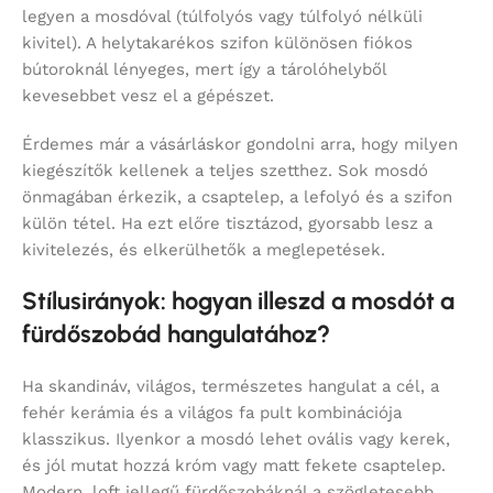
legyen a mosdóval (túlfolyós vagy túlfolyó nélküli
kivitel). A helytakarékos szifon különösen fiókos
bútoroknál lényeges, mert így a tárolóhelyből
kevesebbet vesz el a gépészet.
Érdemes már a vásárláskor gondolni arra, hogy milyen
kiegészítők kellenek a teljes szetthez. Sok mosdó
önmagában érkezik, a csaptelep, a lefolyó és a szifon
külön tétel. Ha ezt előre tisztázod, gyorsabb lesz a
kivitelezés, és elkerülhetők a meglepetések.
Stílusirányok: hogyan illeszd a mosdót a
fürdőszobád hangulatához?
Ha skandináv, világos, természetes hangulat a cél, a
fehér kerámia és a világos fa pult kombinációja
klasszikus. Ilyenkor a mosdó lehet ovális vagy kerek,
és jól mutat hozzá króm vagy matt fekete csaptelep.
Modern, loft jellegű fürdőszobáknál a szögletesebb