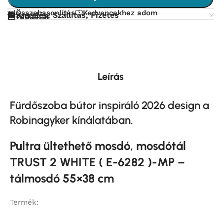
Összehasonlítás
Kedvencekhez adom
Szerelés, Szállítás, Fizetés
Tudástár
Leírás
Fürdőszoba bútor inspiráló 2026 design a
Robinagyker kínálatában.
Pultra ültethető mosdó, mosdótál
TRUST 2 WHITE ( E-6282 )-MP –
tálmosdó 55×38 cm
Termék: