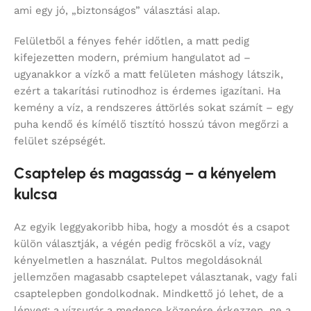
ami egy jó, „biztonságos” választási alap.
Felületből a fényes fehér időtlen, a matt pedig
kifejezetten modern, prémium hangulatot ad –
ugyanakkor a vízkő a matt felületen máshogy látszik,
ezért a takarítási rutinodhoz is érdemes igazítani. Ha
kemény a víz, a rendszeres áttörlés sokat számít – egy
puha kendő és kímélő tisztító hosszú távon megőrzi a
felület szépségét.
Csaptelep és magasság – a kényelem
kulcsa
Az egyik leggyakoribb hiba, hogy a mosdót és a csapot
külön választják, a végén pedig fröcsköl a víz, vagy
kényelmetlen a használat. Pultos megoldásoknál
jellemzően magasabb csaptelepet választanak, vagy fali
csaptelepben gondolkodnak. Mindkettő jó lehet, de a
lényeg: a vízsugár a medence közepére érkezzen, ne a