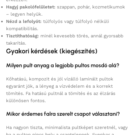
Hagyj pakolófelületet:
szappan, pohár, kozmetikumok
– legyen helyük.
Nézd a lefolyót:
túlfolyós vagy túlfolyó nélküli
kompatibilitás.
Tisztíthatóság:
minél kevesebb törés, annál gyorsabb
takarítás.
Gyakori kérdések (kiegészítés)
Milyen pult anyag a legjobb pultos mosdó alá?
Kőhatású, kompozit és jól vízálló laminált pultok
egyaránt jók, a lényeg a vízvédelem és a korrekt
tömítés. Fa hatású pultnál a tömítés és az élzárás
különösen fontos.
Mikor érdemes falra szerelt csapot választani?
Ha nagyon tiszta, minimalista pultképet szeretnél, vagy
ha a pulton nincs hely a csaptelepnek. Ilyenkor a