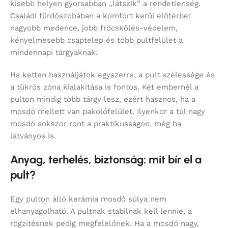
kisebb helyen gyorsabban „látszik” a rendetlenség.
Családi fürdőszobában a komfort kerül előtérbe:
nagyobb medence, jobb fröcskölés-védelem,
kényelmesebb csaptelep és több pultfelület a
mindennapi tárgyaknak.
Ha ketten használjátok egyszerre, a pult szélessége és
a tükrös zóna kialakítása is fontos. Két embernél a
pulton mindig több tárgy lesz, ezért hasznos, ha a
mosdó mellett van pakolófelület. Ilyenkor a túl nagy
mosdó sokszor ront a praktikusságon, még ha
látványos is.
Anyag, terhelés, biztonság: mit bír el a
pult?
Egy pulton álló kerámia mosdó súlya nem
elhanyagolható. A pultnak stabilnak kell lennie, a
rögzítésnek pedig megfelelőnek. Ha a mosdó nagy,