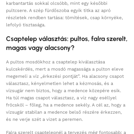
karbantartás sokkal olcsóbb, mint egy későbbi
pultcsere. A szép fürdőszoba egyik titka az apró
részletek rendben tartása: tömítések, csap környéke,
lefolyó tisztasága.
Csaptelep választás: pultos, falra szerelt,
magas vagy alacsony?
A pultos mosdókhoz a csaptelep kiválasztása
kulcskérdés, mert a mosdó magassága a pulton eleve
megemeli a víz „érkezési pontját”. Ha alacsony csapot
választasz, kényelmetlen lehet a kézmosás, és a
vízsugár nem biztos, hogy a medence közepére esik.
Ha túl magas csapot választasz, a víz nagy eséllyel
fröcsköl – főleg, ha a medence sekély. A cél az, hogy a
vízsugár stabilan a medence belső részére érkezzen,
és ne verje szét a vizet a peremen.
Falra szerelt csaptelepnél a tervezés még fontosabb: a