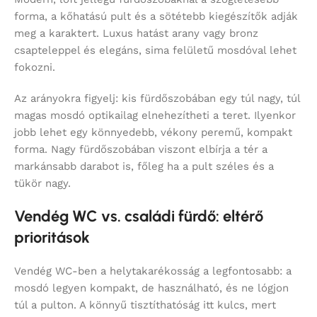
forma, a kőhatású pult és a sötétebb kiegészítők adják
meg a karaktert. Luxus hatást arany vagy bronz
csapteleppel és elegáns, sima felületű mosdóval lehet
fokozni.
Az arányokra figyelj: kis fürdőszobában egy túl nagy, túl
magas mosdó optikailag elnehezítheti a teret. Ilyenkor
jobb lehet egy könnyedebb, vékony peremű, kompakt
forma. Nagy fürdőszobában viszont elbírja a tér a
markánsabb darabot is, főleg ha a pult széles és a
tükör nagy.
Vendég WC vs. családi fürdő: eltérő
prioritások
Vendég WC-ben a helytakarékosság a legfontosabb: a
mosdó legyen kompakt, de használható, és ne lógjon
túl a pulton. A könnyű tisztíthatóság itt kulcs, mert