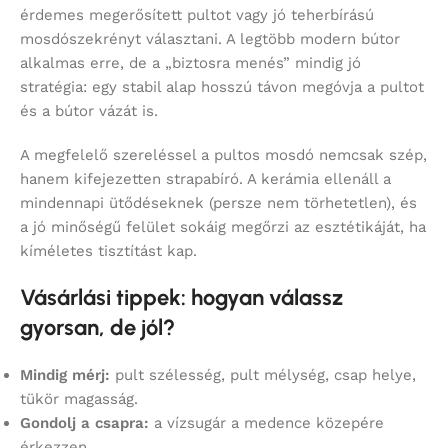
érdemes megerősített pultot vagy jó teherbírású
mosdószekrényt választani. A legtöbb modern bútor
alkalmas erre, de a „biztosra menés” mindig jó
stratégia: egy stabil alap hosszú távon megóvja a pultot
és a bútor vázát is.
A megfelelő szereléssel a pultos mosdó nemcsak szép,
hanem kifejezetten strapabíró. A kerámia ellenáll a
mindennapi ütődéseknek (persze nem törhetetlen), és
a jó minőségű felület sokáig megőrzi az esztétikáját, ha
kíméletes tisztítást kap.
Vásárlási tippek: hogyan válassz
gyorsan, de jól?
Mindig mérj:
pult szélesség, pult mélység, csap helye,
tükör magasság.
Gondolj a csapra:
a vízsugár a medence közepére
érkezzen.