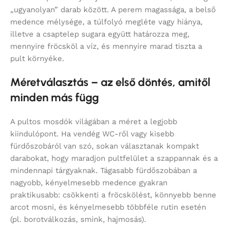
„ugyanolyan” darab között. A perem magassága, a belső
medence mélysége, a túlfolyó megléte vagy hiánya,
illetve a csaptelep sugara együtt határozza meg,
mennyire fröcsköl a víz, és mennyire marad tiszta a
pult környéke.
Méretválasztás – az első döntés, amitől
minden más függ
A pultos mosdók világában a méret a legjobb
kiindulópont. Ha vendég WC-ről vagy kisebb
fürdőszobáról van szó, sokan választanak kompakt
darabokat, hogy maradjon pultfelület a szappannak és a
mindennapi tárgyaknak. Tágasabb fürdőszobában a
nagyobb, kényelmesebb medence gyakran
praktikusabb: csökkenti a fröcskölést, könnyebb benne
arcot mosni, és kényelmesebb többféle rutin esetén
(pl. borotválkozás, smink, hajmosás).