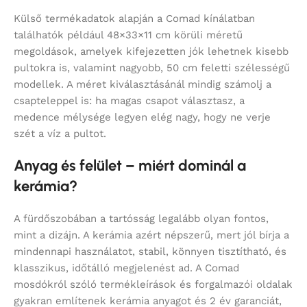
Külső termékadatok alapján a Comad kínálatban
találhatók például 48×33×11 cm körüli méretű
megoldások, amelyek kifejezetten jók lehetnek kisebb
pultokra is, valamint nagyobb, 50 cm feletti szélességű
modellek. A méret kiválasztásánál mindig számolj a
csapteleppel is: ha magas csapot választasz, a
medence mélysége legyen elég nagy, hogy ne verje
szét a víz a pultot.
Anyag és felület – miért dominál a
kerámia?
A fürdőszobában a tartósság legalább olyan fontos,
mint a dizájn. A kerámia azért népszerű, mert jól bírja a
mindennapi használatot, stabil, könnyen tisztítható, és
klasszikus, időtálló megjelenést ad. A Comad
mosdókról szóló termékleírások és forgalmazói oldalak
gyakran említenek kerámia anyagot és 2 év garanciát,