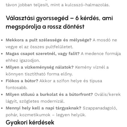
távon jobban teljesít, mint a kulcsszó-halmazolás.
Választási gyorssegéd – 6 kérdés, ami
megspórolja a rossz döntést
Mekkora a pult szélessége és mélysége?
A mosdó ne
vegye el az összes pultfelületet.
Magas csapot szeretnél, vagy falit?
A medence formája
ehhez igazodjon.
Milyen a vízkeménység nálatok?
Kemény víznél a
könnyen tisztítható forma előny.
Fiókos a bútor?
Akkor a szifon helye és típusa
fontosabb.
Milyen stílusú a burkolat és a bútorfront?
Ovális/kerek
lágyít, szögletes modernizál.
Mennyi hely kell a napi tárgyaknak?
Szappanadagoló,
pohár, kozmetikumok – legyen helyük.
Gyakori kérdések