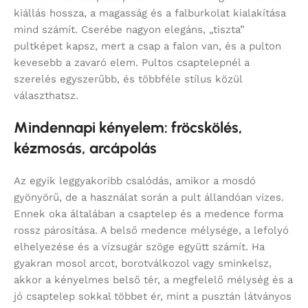
kiállás hossza, a magasság és a falburkolat kialakítása
mind számít. Cserébe nagyon elegáns, „tiszta”
pultképet kapsz, mert a csap a falon van, és a pulton
kevesebb a zavaró elem. Pultos csaptelepnél a
szerelés egyszerűbb, és többféle stílus közül
választhatsz.
Mindennapi kényelem: fröcskölés,
kézmosás, arcápolás
Az egyik leggyakoribb csalódás, amikor a mosdó
gyönyörű, de a használat során a pult állandóan vizes.
Ennek oka általában a csaptelep és a medence forma
rossz párosítása. A belső medence mélysége, a lefolyó
elhelyezése és a vízsugár szöge együtt számít. Ha
gyakran mosol arcot, borotválkozol vagy sminkelsz,
akkor a kényelmes belső tér, a megfelelő mélység és a
jó csaptelep sokkal többet ér, mint a pusztán látványos