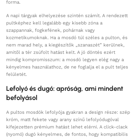
forma.
A napi tárgyak elhelyezése szintén számít. A rendezett
pultképhez kell legalább egy kisebb zóna a
szappannak, fogkefének, pohárnak vagy
kozmetikumoknak. Ha a mosdó túl széles a pulton, és
nem marad hely, a kiegészítők „szanaszét” kerülnek,
amitől a tér zsúfolt hatást kelt. A jó döntés ezért
mindig kompromisszum: a mosdó legyen elég nagy a
kényelmes használathoz, de ne foglalja el a pult teljes
felületét.
Lefolyó és dugó: apróság, ami mindent
befolyásol
A pultos mosdók lefolyója gyakran a design része: szép
króm, matt fekete vagy arany színű lefolyódugóval
kifejezetten prémium hatást lehet elérni. A click-clack
(nyomó) dugó kényelmes, de fontos, hogy kompatibilis