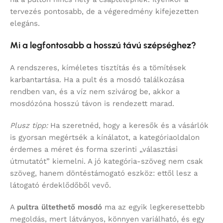
tervezés pontosabb, de a végeredmény kifejezetten
elegáns.
Mi a legfontosabb a hosszú távú szépséghez?
A rendszeres, kíméletes tisztítás és a tömítések
karbantartása. Ha a pult és a mosdó találkozása
rendben van, és a víz nem szivárog be, akkor a
mosdózóna hosszú távon is rendezett marad.
Plusz tipp:
Ha szeretnéd, hogy a keresők és a vásárlók
is gyorsan megértsék a kínálatot, a kategóriaoldalon
érdemes a méret és forma szerinti „választási
útmutatót” kiemelni. A jó kategória-szöveg nem csak
szöveg, hanem döntéstámogató eszköz: ettől lesz a
látogató érdeklődőből vevő.
A
pultra ültethető mosdó
ma az egyik legkeresettebb
megoldás, mert látványos, könnyen variálható, és egy