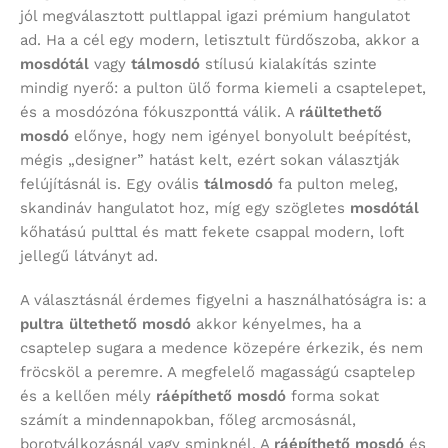
jól megválasztott pultlappal igazi prémium hangulatot
ad. Ha a cél egy modern, letisztult fürdőszoba, akkor a
mosdótál
vagy
tálmosdó
stílusú kialakítás szinte
mindig nyerő: a pulton ülő forma kiemeli a csaptelepet,
és a mosdózóna fókuszponttá válik. A
ráültethető
mosdó
előnye, hogy nem igényel bonyolult beépítést,
mégis „designer” hatást kelt, ezért sokan választják
felújításnál is. Egy ovális
tálmosdó
fa pulton meleg,
skandináv hangulatot hoz, míg egy szögletes
mosdótál
kőhatású pulttal és matt fekete csappal modern, loft
jellegű látványt ad.
A választásnál érdemes figyelni a használhatóságra is: a
pultra ültethető mosdó
akkor kényelmes, ha a
csaptelep sugara a medence közepére érkezik, és nem
fröcsköl a peremre. A megfelelő magasságú csaptelep
és a kellően mély
ráépíthető mosdó
forma sokat
számít a mindennapokban, főleg arcmosásnál,
borotválkozásnál vagy sminknél. A
ráépíthető mosdó
és