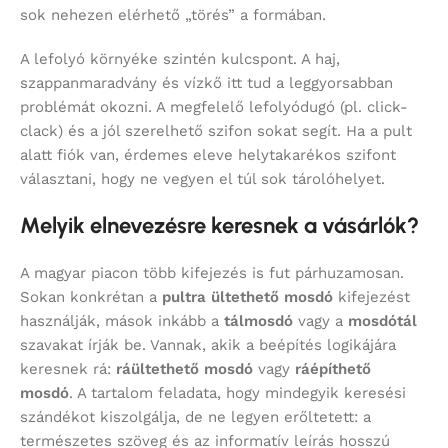
sok nehezen elérhető „törés” a formában.
A lefolyó környéke szintén kulcspont. A haj,
szappanmaradvány és vízkő itt tud a leggyorsabban
problémát okozni. A megfelelő lefolyódugó (pl. click-
clack) és a jól szerelhető szifon sokat segít. Ha a pult
alatt fiók van, érdemes eleve helytakarékos szifont
választani, hogy ne vegyen el túl sok tárolóhelyet.
Melyik elnevezésre keresnek a vásárlók?
A magyar piacon több kifejezés is fut párhuzamosan.
Sokan konkrétan a
pultra ültethető mosdó
kifejezést
használják, mások inkább a
tálmosdó
vagy a
mosdótál
szavakat írják be. Vannak, akik a beépítés logikájára
keresnek rá:
ráültethető mosdó
vagy
ráépíthető
mosdó
. A tartalom feladata, hogy mindegyik keresési
szándékot kiszolgálja, de ne legyen erőltetett: a
természetes szöveg és az informatív leírás hosszú