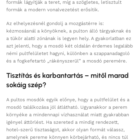
formák lágyítják a teret, míg a szögletes, letisztult
formák a modern vonalvezetést erősítik.
Az elhelyezésnél gondolj a mozgástérre is:
kézmosásnál a könyöknek, a pulton álló tárgyaknak és
a tükör alatti zónának is legyen hely. A gyakorlatban ez
azt jelenti, hogy a mosdó két oldalán érdemes legalább
némi pultfelületet hagyni, különben a szappanadagoló
és a fogkefetartó „rákényszerül” a mosdó peremére.
Tisztítás és karbantartás – mitől marad
sokáig szép?
A pultos mosdók egyik előnye, hogy a pultfelület és a
mosdó találkozása jól átlátható. Ugyanakkor a perem
környéke a mindennapi vízhasználat miatt gyakrabban
igényel áttörlést. Ha szereted a mindig rendezett,
hotel-szerű tisztaságot, akkor olyan formát válassz,
amelynek pereme könnyen körbejárható, és nincs túl